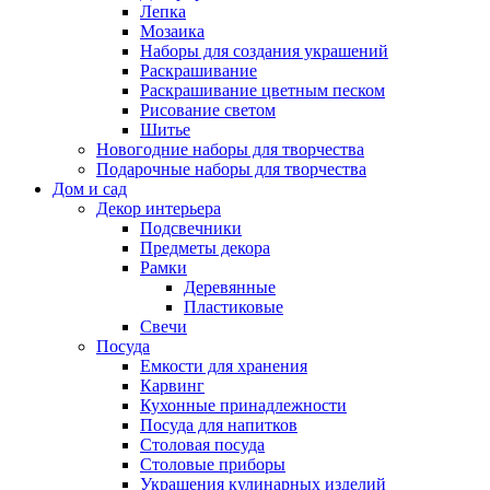
Лепка
Мозаика
Наборы для создания украшений
Раскрашивание
Раскрашивание цветным песком
Рисование светом
Шитье
Новогодние наборы для творчества
Подарочные наборы для творчества
Дом и сад
Декор интерьера
Подсвечники
Предметы декора
Рамки
Деревянные
Пластиковые
Свечи
Посуда
Емкости для хранения
Карвинг
Кухонные принадлежности
Посуда для напитков
Столовая посуда
Столовые приборы
Украшения кулинарных изделий