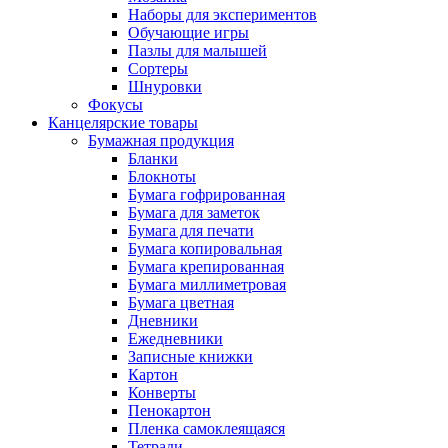
Наборы для экспериментов
Обучающие игры
Пазлы для малышей
Сортеры
Шнуровки
Фокусы
Канцелярские товары
Бумажная продукция
Бланки
Блокноты
Бумага гофрированная
Бумага для заметок
Бумага для печати
Бумага копировальная
Бумага крепированная
Бумага миллиметровая
Бумага цветная
Дневники
Ежедневники
Записные книжки
Картон
Конверты
Пенокартон
Пленка самоклеящаяся
Тетради