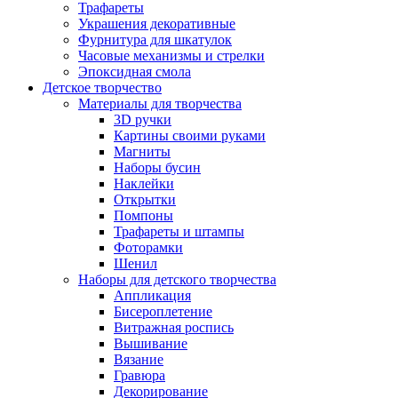
Трафареты
Украшения декоративные
Фурнитура для шкатулок
Часовые механизмы и стрелки
Эпоксидная смола
Детское творчество
Материалы для творчества
3D ручки
Картины своими руками
Магниты
Наборы бусин
Наклейки
Открытки
Помпоны
Трафареты и штампы
Фоторамки
Шенил
Наборы для детского творчества
Аппликация
Бисероплетение
Витражная роспись
Вышивание
Вязание
Гравюра
Декорирование