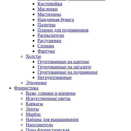
Кистемойки
Масленки
Мастихины
Наждачная бумага
Палитры
Планки для подрамников
Распылители
Растушевки
Спонжи
Фартуки
Холсты
Грунтованные на картоне
Грунтованные на оргалите
Грунтованные на подрамнике
Негрунтованные
Этюдники
Флористика
Вазы, горшки и корзины
Искусственные цветы
Каркасы
Ленты
Марблс
Наборы для выращивания
Наполнители
Пена флористическая