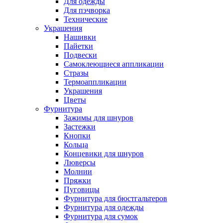
Для одежды
Для пэчворка
Технические
Украшения
Нашивки
Пайетки
Подвески
Самоклеющиеся аппликации
Стразы
Термоаппликации
Украшения
Цветы
Фурнитура
Зажимы для шнуров
Застежки
Кнопки
Кольца
Концевики для шнуров
Люверсы
Молнии
Пряжки
Пуговицы
Фурнитура для бюстгальтеров
Фурнитура для одежды
Фурнитура для сумок