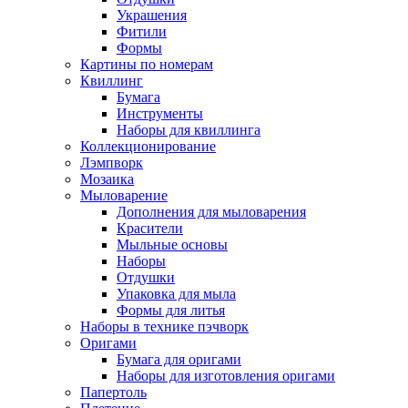
Украшения
Фитили
Формы
Картины по номерам
Квиллинг
Бумага
Инструменты
Наборы для квиллинга
Коллекционирование
Лэмпворк
Мозаика
Мыловарение
Дополнения для мыловарения
Красители
Мыльные основы
Наборы
Отдушки
Упаковка для мыла
Формы для литья
Наборы в технике пэчворк
Оригами
Бумага для оригами
Наборы для изготовления оригами
Папертоль