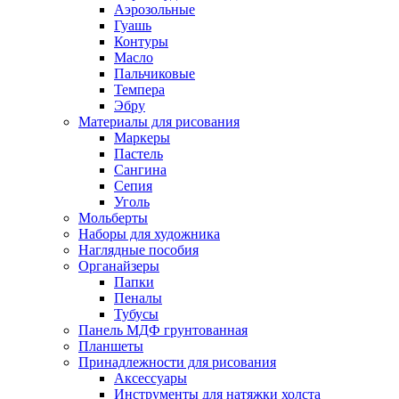
Аэрозольные
Гуашь
Контуры
Масло
Пальчиковые
Темпера
Эбру
Материалы для рисования
Маркеры
Пастель
Сангина
Сепия
Уголь
Мольберты
Наборы для художника
Наглядные пособия
Органайзеры
Папки
Пеналы
Тубусы
Панель МДФ грунтованная
Планшеты
Принадлежности для рисования
Аксессуары
Инструменты для натяжки холста