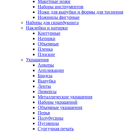
Макетные ножи
Наборы инструментов
Ножи для вырубки и формы для тиснения
Ножницы фигурные
Наборы для скрапбукинга
Наклейки и натирки
Контурные
Натирки
Объемные
Пленка
Плоские
Украшения
Анкеры
Аппликации
Брадсы
Вырубка
Ленты
Люверсы
Металлические украшения
Наборы украшений
Объемные украшения
Перья
Полубусины
Пуговицы
Сургучная печать