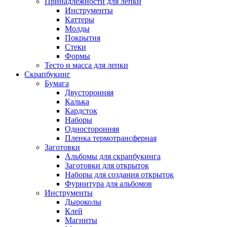
Принадлежности для лепки
Инструменты
Каттеры
Молды
Покрытия
Стеки
Формы
Тесто и масса для лепки
Скрапбукинг
Бумага
Двусторонняя
Калька
Кардсток
Наборы
Односторонняя
Пленка термотрансферная
Заготовки
Альбомы для скрапбукинга
Заготовки для открыток
Наборы для создания открыток
Фурнитура для альбомов
Инструменты
Дыроколы
Клей
Магниты