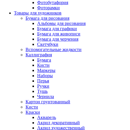
Фотобутафория
Фоторамки
Товары для художников
Бумага для рисования
Альбомы для рисования
Бумага для графики
Бумага для живописи
Бумага для черчения
Скетчбуки
Вспомогательные жидкости
Каллиграфия
Бумага
Кисти
Маркеры
Наборы
Перья
Ручки
Тушь
Чернила
Картон грунтованный
Кисти
Краски
Акварель
Акрил декоративный
Акрил художественный