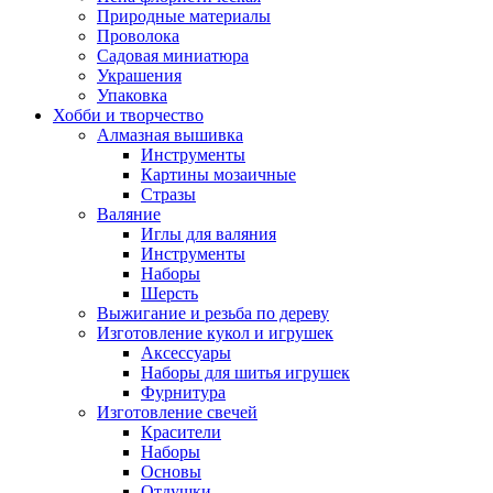
Природные материалы
Проволока
Садовая миниатюра
Украшения
Упаковка
Хобби и творчество
Алмазная вышивка
Инструменты
Картины мозаичные
Стразы
Валяние
Иглы для валяния
Инструменты
Наборы
Шерсть
Выжигание и резьба по дереву
Изготовление кукол и игрушек
Аксессуары
Наборы для шитья игрушек
Фурнитура
Изготовление свечей
Красители
Наборы
Основы
Отдушки