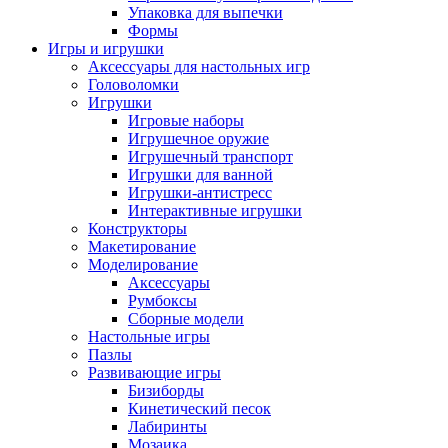
Упаковка для выпечки
Формы
Игры и игрушки
Аксессуары для настольных игр
Головоломки
Игрушки
Игровые наборы
Игрушечное оружие
Игрушечный транспорт
Игрушки для ванной
Игрушки-антистресс
Интерактивные игрушки
Конструкторы
Макетирование
Моделирование
Аксессуары
Румбоксы
Сборные модели
Настольные игры
Пазлы
Развивающие игры
Бизиборды
Кинетический песок
Лабиринты
Мозаика