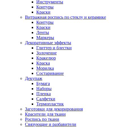
Инструменты
Контуры
Краски
Витражная роспись по стеклу и керамике
Контуры
Краски
Ленты
Маркеры
Декоративные эффекты
Глиттер и блестки
Золочение
Кракелюр
Краска
Морилка
Состаривание
Декупаж
Бумага
Наборы
Пленка
Салфетки
Термопластик
Заготовки для декорирования
Красители для ткани
Роспись по ткани
Связующие и разбавители