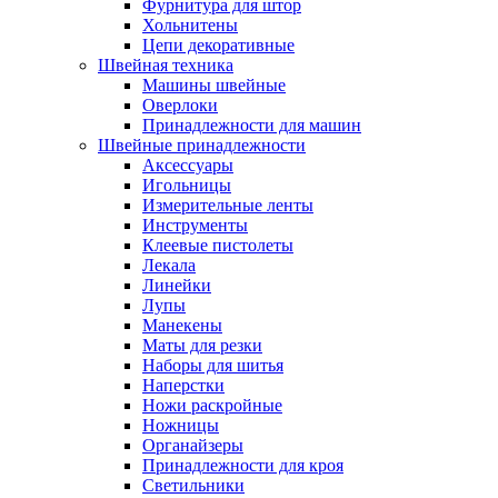
Фурнитура для штор
Хольнитены
Цепи декоративные
Швейная техника
Машины швейные
Оверлоки
Принадлежности для машин
Швейные принадлежности
Аксессуары
Игольницы
Измерительные ленты
Инструменты
Клеевые пистолеты
Лекала
Линейки
Лупы
Манекены
Маты для резки
Наборы для шитья
Наперстки
Ножи раскройные
Ножницы
Органайзеры
Принадлежности для кроя
Светильники