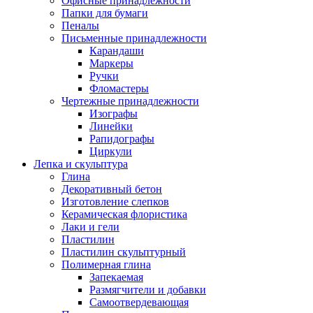
Офисные принадлежности
Папки для бумаги
Пеналы
Письменные принадлежности
Карандаши
Маркеры
Ручки
Фломастеры
Чертежные принадлежности
Изографы
Линейки
Рапидографы
Циркули
Лепка и скульптура
Глина
Декоративный бетон
Изготовление слепков
Керамическая флористика
Лаки и гели
Пластилин
Пластилин скульптурный
Полимерная глина
Запекаемая
Размягчители и добавки
Самоотвердевающая