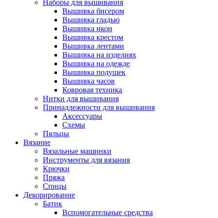
Наборы для вышивания
Вышивка бисером
Вышивка гладью
Вышивка икон
Вышивка крестом
Вышивка лентами
Вышивка на изделиях
Вышивка на одежде
Вышивка подушек
Вышивка часов
Ковровая техника
Нитки для вышивания
Принадлежности для вышивания
Аксессуары
Схемы
Пяльцы
Вязание
Вязальные машинки
Инструменты для вязания
Крючки
Пряжа
Спицы
Декорирование
Батик
Вспомогательные средства