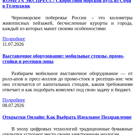
КОМЕТА ЭКСПРЕСС: Скоростной морской путь из Сочи
в Геленджик
Черноморское побережье России – это километры
живописных пейзажей, бесчисленные курорты и города,
каждый из которых манит своими особенностями
Подробнее
11.07.2026
Выставочное оборудование: мобильные стенды, промо-
стойки и ресепшн-зоны
Разбираем мобильное выставочное оборудование — от
ролл-апов и пресс-воллов до промо-стоек и ресепшн-зон: чем
оно отличается от капитальных стендов, каким требованиям
отвечает и как подобрать комплект под свою задачу и бюджет.
Подробнее
08.07.2026
Открытки Онлайн: Как Выбрать Идеальное Поздравление
В эпоху цифровых технологий традиционные бумажные
открытки уступают место своим электронным аналогам