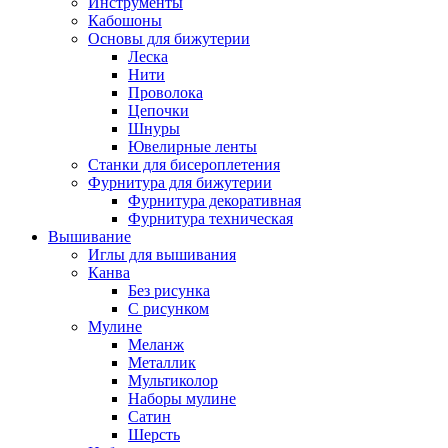
Инструменты
Кабошоны
Основы для бижутерии
Леска
Нити
Проволока
Цепочки
Шнуры
Ювелирные ленты
Станки для бисероплетения
Фурнитура для бижутерии
Фурнитура декоративная
Фурнитура техническая
Вышивание
Иглы для вышивания
Канва
Без рисунка
С рисунком
Мулине
Меланж
Металлик
Мультиколор
Наборы мулине
Сатин
Шерсть