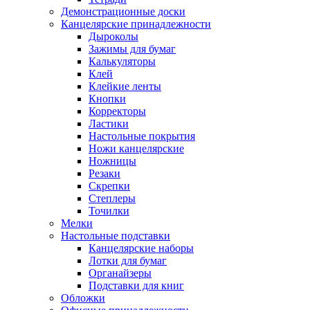
Демонстрационные доски
Канцелярские принадлежности
Дыроколы
Зажимы для бумаг
Калькуляторы
Клей
Клейкие ленты
Кнопки
Корректоры
Ластики
Настольные покрытия
Ножи канцелярские
Ножницы
Резаки
Скрепки
Степлеры
Точилки
Мелки
Настольные подставки
Канцелярские наборы
Лотки для бумаг
Органайзеры
Подставки для книг
Обложки