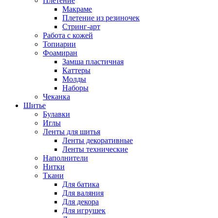
Плетение
Макраме
Плетение из резиночек
Стринг-арт
Работа с кожей
Топиарии
Фоамиран
Замша пластичная
Каттеры
Молды
Наборы
Чеканка
Шитье
Булавки
Иглы
Ленты для шитья
Ленты декоративные
Ленты технические
Наполнители
Нитки
Ткани
Для батика
Для валяния
Для декора
Для игрушек