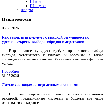
Шилья
Шкатулки
Шнуры
Наши новости
03.08.2026
Как вырастить кукурузу с высокой регулярностью
урожая: секреты выбора гибридов и агротехники
Выращивание кукурузы требует правильного выбора
гибрида, устойчивого к климату и болезням, а также
соблюдения технологии посева. Разбираем ключевые факторы
успеха.
Подробнее
31.07.2026
Листовки c кодами с переменными данными
На фоне современного рынка, забитого шаблонной
рекламой, традиционные листовки и буклеты все чаще
оказываются в корзине