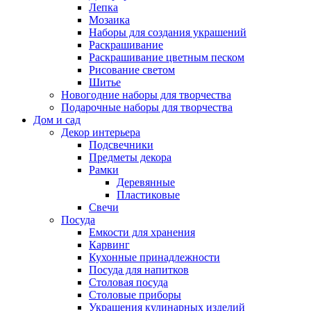
Лепка
Мозаика
Наборы для создания украшений
Раскрашивание
Раскрашивание цветным песком
Рисование светом
Шитье
Новогодние наборы для творчества
Подарочные наборы для творчества
Дом и сад
Декор интерьера
Подсвечники
Предметы декора
Рамки
Деревянные
Пластиковые
Свечи
Посуда
Емкости для хранения
Карвинг
Кухонные принадлежности
Посуда для напитков
Столовая посуда
Столовые приборы
Украшения кулинарных изделий