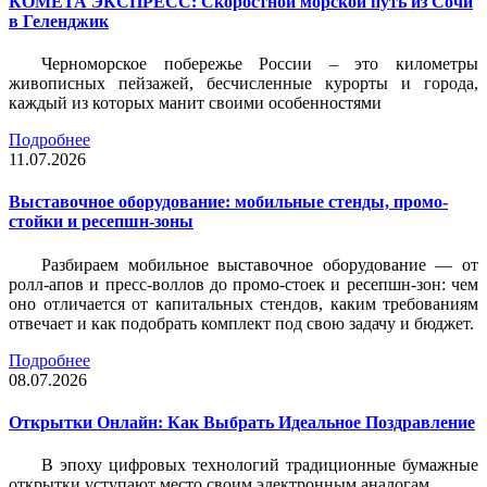
КОМЕТА ЭКСПРЕСС: Скоростной морской путь из Сочи
в Геленджик
Черноморское побережье России – это километры
живописных пейзажей, бесчисленные курорты и города,
каждый из которых манит своими особенностями
Подробнее
11.07.2026
Выставочное оборудование: мобильные стенды, промо-
стойки и ресепшн-зоны
Разбираем мобильное выставочное оборудование — от
ролл-апов и пресс-воллов до промо-стоек и ресепшн-зон: чем
оно отличается от капитальных стендов, каким требованиям
отвечает и как подобрать комплект под свою задачу и бюджет.
Подробнее
08.07.2026
Открытки Онлайн: Как Выбрать Идеальное Поздравление
В эпоху цифровых технологий традиционные бумажные
открытки уступают место своим электронным аналогам