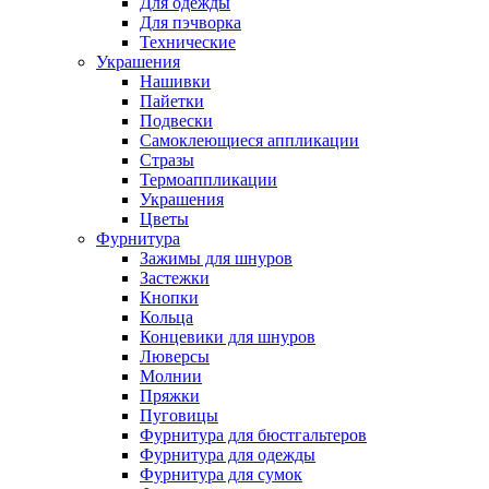
Для одежды
Для пэчворка
Технические
Украшения
Нашивки
Пайетки
Подвески
Самоклеющиеся аппликации
Стразы
Термоаппликации
Украшения
Цветы
Фурнитура
Зажимы для шнуров
Застежки
Кнопки
Кольца
Концевики для шнуров
Люверсы
Молнии
Пряжки
Пуговицы
Фурнитура для бюстгальтеров
Фурнитура для одежды
Фурнитура для сумок