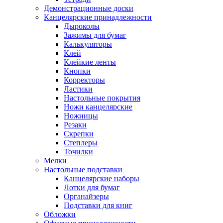
Демонстрационные доски
Канцелярские принадлежности
Дыроколы
Зажимы для бумаг
Калькуляторы
Клей
Клейкие ленты
Кнопки
Корректоры
Ластики
Настольные покрытия
Ножи канцелярские
Ножницы
Резаки
Скрепки
Степлеры
Точилки
Мелки
Настольные подставки
Канцелярские наборы
Лотки для бумаг
Органайзеры
Подставки для книг
Обложки