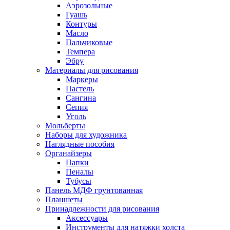
Аэрозольные
Гуашь
Контуры
Масло
Пальчиковые
Темпера
Эбру
Материалы для рисования
Маркеры
Пастель
Сангина
Сепия
Уголь
Мольберты
Наборы для художника
Наглядные пособия
Органайзеры
Папки
Пеналы
Тубусы
Панель МДФ грунтованная
Планшеты
Принадлежности для рисования
Аксессуары
Инструменты для натяжки холста