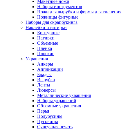
Макетные ножи
Наборы инструментов
Ножи для вырубки и формы для тиснения
Ножницы фигурные
Наборы для скрапбукинга
Наклейки и натирки
Контурные
Натирки
Объемные
Пленка
Плоские
Украшения
Анкеры
Аппликации
Брадсы
Вырубка
Ленты
Люверсы
Металлические украшения
Наборы украшений
Объемные украшения
Перья
Полубусины
Пуговицы
Сургучная печать