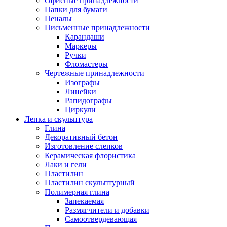
Офисные принадлежности
Папки для бумаги
Пеналы
Письменные принадлежности
Карандаши
Маркеры
Ручки
Фломастеры
Чертежные принадлежности
Изографы
Линейки
Рапидографы
Циркули
Лепка и скульптура
Глина
Декоративный бетон
Изготовление слепков
Керамическая флористика
Лаки и гели
Пластилин
Пластилин скульптурный
Полимерная глина
Запекаемая
Размягчители и добавки
Самоотвердевающая