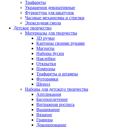
Трафареты
Украшения декоративные
Фурнитура для шкатулок
Часовые механизмы и стрелки
Эпоксидная смола
Детское творчество
Материалы для творчества
3D ручки
Картины своими руками
Магниты
Наборы бусин
Наклейки
Открытки
Помпоны
Трафареты и штампы
Фоторамки
Шенил
Наборы для детского творчества
Аппликация
Бисероплетение
Витражная роспись
Вышивание
Вязание
Гравюра
Декорирование