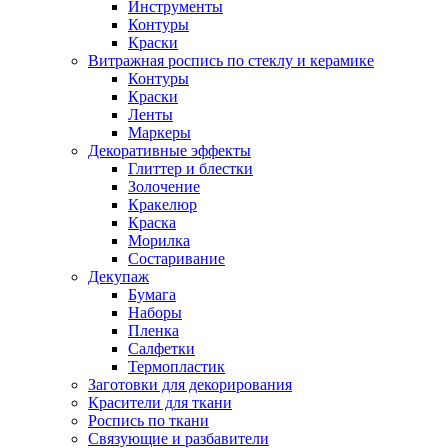
Инструменты
Контуры
Краски
Витражная роспись по стеклу и керамике
Контуры
Краски
Ленты
Маркеры
Декоративные эффекты
Глиттер и блестки
Золочение
Кракелюр
Краска
Морилка
Состаривание
Декупаж
Бумага
Наборы
Пленка
Салфетки
Термопластик
Заготовки для декорирования
Красители для ткани
Роспись по ткани
Связующие и разбавители