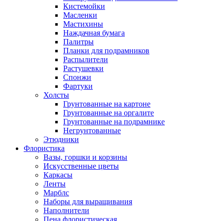
Кистемойки
Масленки
Мастихины
Наждачная бумага
Палитры
Планки для подрамников
Распылители
Растушевки
Спонжи
Фартуки
Холсты
Грунтованные на картоне
Грунтованные на оргалите
Грунтованные на подрамнике
Негрунтованные
Этюдники
Флористика
Вазы, горшки и корзины
Искусственные цветы
Каркасы
Ленты
Марблс
Наборы для выращивания
Наполнители
Пена флористическая