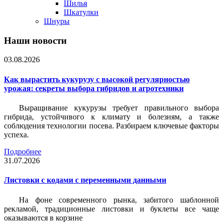
Шилья
Шкатулки
Шнуры
Наши новости
03.08.2026
Как вырастить кукурузу с высокой регулярностью
урожая: секреты выбора гибридов и агротехники
Выращивание кукурузы требует правильного выбора
гибрида, устойчивого к климату и болезням, а также
соблюдения технологии посева. Разбираем ключевые факторы
успеха.
Подробнее
31.07.2026
Листовки c кодами с переменными данными
На фоне современного рынка, забитого шаблонной
рекламой, традиционные листовки и буклеты все чаще
оказываются в корзине