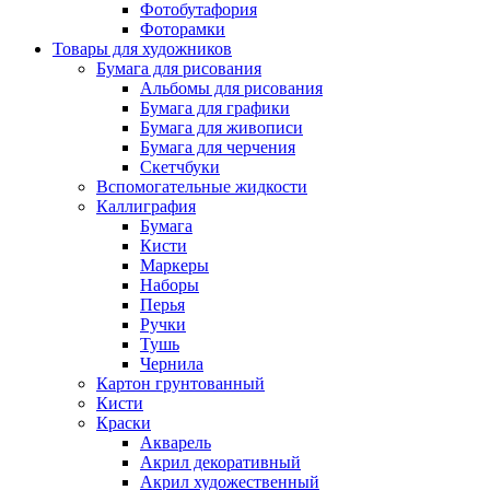
Фотобутафория
Фоторамки
Товары для художников
Бумага для рисования
Альбомы для рисования
Бумага для графики
Бумага для живописи
Бумага для черчения
Скетчбуки
Вспомогательные жидкости
Каллиграфия
Бумага
Кисти
Маркеры
Наборы
Перья
Ручки
Тушь
Чернила
Картон грунтованный
Кисти
Краски
Акварель
Акрил декоративный
Акрил художественный