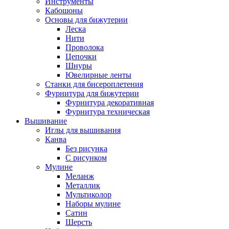
Инструменты
Кабошоны
Основы для бижутерии
Леска
Нити
Проволока
Цепочки
Шнуры
Ювелирные ленты
Станки для бисероплетения
Фурнитура для бижутерии
Фурнитура декоративная
Фурнитура техническая
Вышивание
Иглы для вышивания
Канва
Без рисунка
С рисунком
Мулине
Меланж
Металлик
Мультиколор
Наборы мулине
Сатин
Шерсть