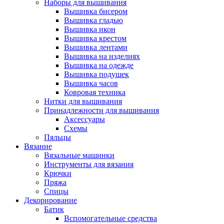
Наборы для вышивания
Вышивка бисером
Вышивка гладью
Вышивка икон
Вышивка крестом
Вышивка лентами
Вышивка на изделиях
Вышивка на одежде
Вышивка подушек
Вышивка часов
Ковровая техника
Нитки для вышивания
Принадлежности для вышивания
Аксессуары
Схемы
Пяльцы
Вязание
Вязальные машинки
Инструменты для вязания
Крючки
Пряжа
Спицы
Декорирование
Батик
Вспомогательные средства