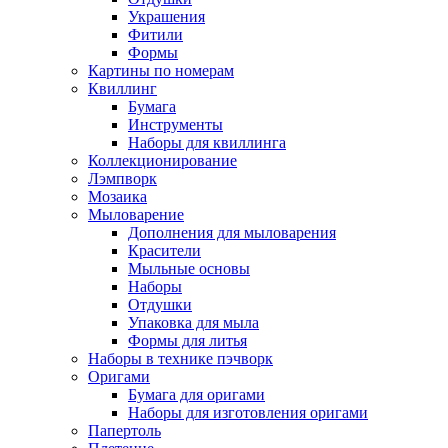
Украшения
Фитили
Формы
Картины по номерам
Квиллинг
Бумага
Инструменты
Наборы для квиллинга
Коллекционирование
Лэмпворк
Мозаика
Мыловарение
Дополнения для мыловарения
Красители
Мыльные основы
Наборы
Отдушки
Упаковка для мыла
Формы для литья
Наборы в технике пэчворк
Оригами
Бумага для оригами
Наборы для изготовления оригами
Папертоль