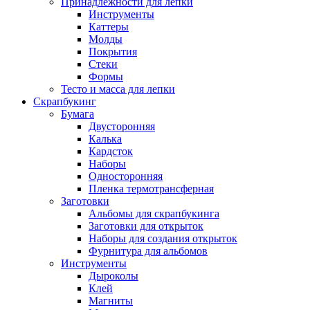
Принадлежности для лепки
Инструменты
Каттеры
Молды
Покрытия
Стеки
Формы
Тесто и масса для лепки
Скрапбукинг
Бумага
Двусторонняя
Калька
Кардсток
Наборы
Односторонняя
Пленка термотрансферная
Заготовки
Альбомы для скрапбукинга
Заготовки для открыток
Наборы для создания открыток
Фурнитура для альбомов
Инструменты
Дыроколы
Клей
Магниты