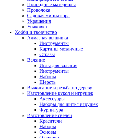
Природные материалы
Проволока
Садовая миниатюра
Украшения
Упаковка
Хобби и творчество
Алмазная вышивка
Инструменты
Картины мозаичные
Стразы
Валяние
Иглы для валяния
Инструменты
Наборы
Шерсть
Выжигание и резьба по дереву
Изготовление кукол и игрушек
Аксессуары
Наборы для шитья игрушек
Фурнитура
Изготовление свечей
Красители
Наборы
Основы
Отдушки