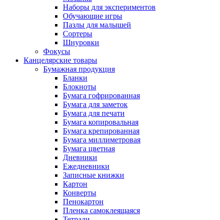
Наборы для экспериментов
Обучающие игры
Пазлы для малышей
Сортеры
Шнуровки
Фокусы
Канцелярские товары
Бумажная продукция
Бланки
Блокноты
Бумага гофрированная
Бумага для заметок
Бумага для печати
Бумага копировальная
Бумага крепированная
Бумага миллиметровая
Бумага цветная
Дневники
Ежедневники
Записные книжки
Картон
Конверты
Пенокартон
Пленка самоклеящаяся
Тетради