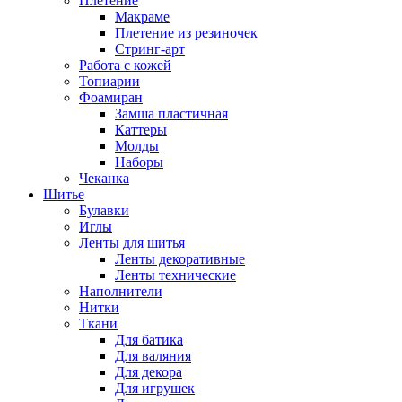
Плетение
Макраме
Плетение из резиночек
Стринг-арт
Работа с кожей
Топиарии
Фоамиран
Замша пластичная
Каттеры
Молды
Наборы
Чеканка
Шитье
Булавки
Иглы
Ленты для шитья
Ленты декоративные
Ленты технические
Наполнители
Нитки
Ткани
Для батика
Для валяния
Для декора
Для игрушек