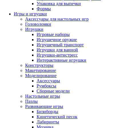
Упаковка для выпечки
Формы
Игры и игрушки
Аксессуары для настольных игр
Головоломки
Игрушки
Игровые наборы
Игрушечное оружие
Игрушечный транспорт
Игрушки для ванной
Игрушки-антистресс
Интерактивные игрушки
Конструкторы
Макетирование
Моделирование
Аксессуары
Румбоксы
Сборные модели
Настольные игры
Пазлы
Развивающие игры
Бизиборды
Кинетический песок
Лабиринты
Мозаика