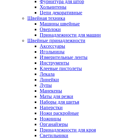
Фурнитура для штор
Хольнитены
Цепи декоративные
Швейная техника
Машины швейные
Оверлоки
Принадлежности для машин
Швейные принадлежности
Аксессуары
Игольницы
Измерительные ленты
Инструменты
Клеевые пистолеты
Лекала
Линейки
Лупы
Манекены
Маты для резки
Наборы для шитья
Наперстки
Ножи раскройные
Ножницы
Органайзеры
Принадлежности для кроя
Светильники