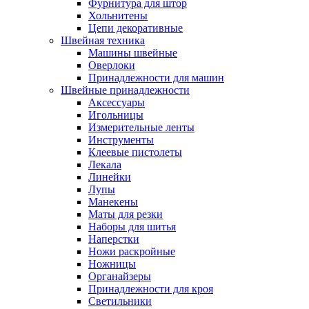
Фурнитура для штор
Хольнитены
Цепи декоративные
Швейная техника
Машины швейные
Оверлоки
Принадлежности для машин
Швейные принадлежности
Аксессуары
Игольницы
Измерительные ленты
Инструменты
Клеевые пистолеты
Лекала
Линейки
Лупы
Манекены
Маты для резки
Наборы для шитья
Наперстки
Ножи раскройные
Ножницы
Органайзеры
Принадлежности для кроя
Светильники