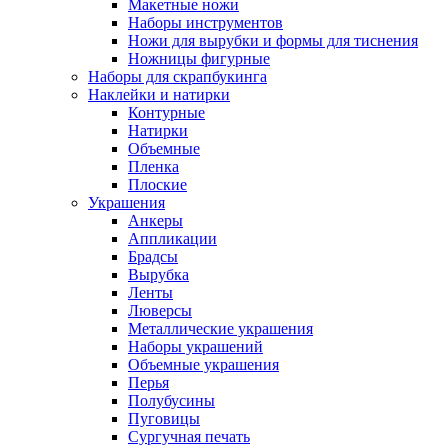
Макетные ножи
Наборы инструментов
Ножи для вырубки и формы для тиснения
Ножницы фигурные
Наборы для скрапбукинга
Наклейки и натирки
Контурные
Натирки
Объемные
Пленка
Плоские
Украшения
Анкеры
Аппликации
Брадсы
Вырубка
Ленты
Люверсы
Металлические украшения
Наборы украшений
Объемные украшения
Перья
Полубусины
Пуговицы
Сургучная печать