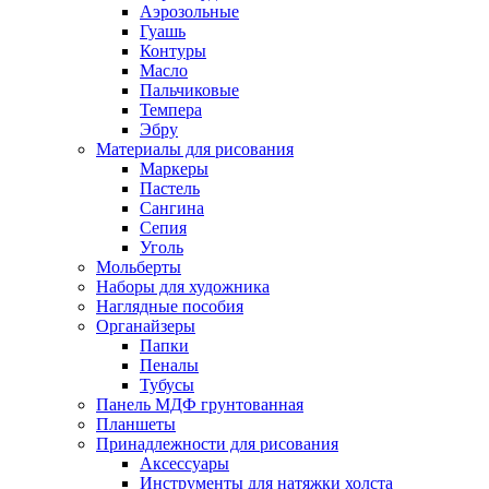
Аэрозольные
Гуашь
Контуры
Масло
Пальчиковые
Темпера
Эбру
Материалы для рисования
Маркеры
Пастель
Сангина
Сепия
Уголь
Мольберты
Наборы для художника
Наглядные пособия
Органайзеры
Папки
Пеналы
Тубусы
Панель МДФ грунтованная
Планшеты
Принадлежности для рисования
Аксессуары
Инструменты для натяжки холста