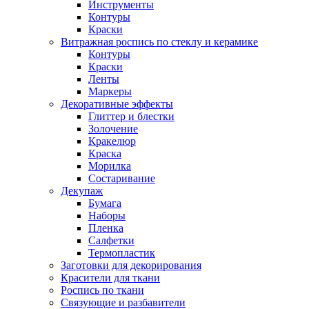
Инструменты
Контуры
Краски
Витражная роспись по стеклу и керамике
Контуры
Краски
Ленты
Маркеры
Декоративные эффекты
Глиттер и блестки
Золочение
Кракелюр
Краска
Морилка
Состаривание
Декупаж
Бумага
Наборы
Пленка
Салфетки
Термопластик
Заготовки для декорирования
Красители для ткани
Роспись по ткани
Связующие и разбавители