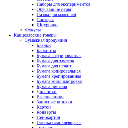
Наборы для экспериментов
Обучающие игры
Пазлы для малышей
Сортеры
Шнуровки
Фокусы
Канцелярские товары
Бумажная продукция
Бланки
Блокноты
Бумага гофрированная
Бумага для заметок
Бумага для печати
Бумага копировальная
Бумага крепированная
Бумага миллиметровая
Бумага цветная
Дневники
Ежедневники
Записные книжки
Картон
Конверты
Пенокартон
Пленка самоклеящаяся
Тетради