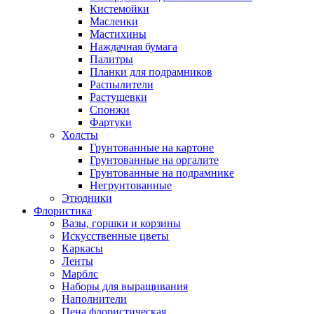
Кистемойки
Масленки
Мастихины
Наждачная бумага
Палитры
Планки для подрамников
Распылители
Растушевки
Спонжи
Фартуки
Холсты
Грунтованные на картоне
Грунтованные на оргалите
Грунтованные на подрамнике
Негрунтованные
Этюдники
Флористика
Вазы, горшки и корзины
Искусственные цветы
Каркасы
Ленты
Марблс
Наборы для выращивания
Наполнители
Пена флористическая