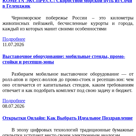
КОМЕТА ЭКСПРЕСС: Скоростной морской путь из Сочи
в Геленджик
Черноморское побережье России – это километры
живописных пейзажей, бесчисленные курорты и города,
каждый из которых манит своими особенностями
Подробнее
11.07.2026
Выставочное оборудование: мобильные стенды, промо-
стойки и ресепшн-зоны
Разбираем мобильное выставочное оборудование — от
ролл-апов и пресс-воллов до промо-стоек и ресепшн-зон: чем
оно отличается от капитальных стендов, каким требованиям
отвечает и как подобрать комплект под свою задачу и бюджет.
Подробнее
08.07.2026
Открытки Онлайн: Как Выбрать Идеальное Поздравление
В эпоху цифровых технологий традиционные бумажные
открытки уступают место своим электронным аналогам