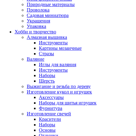
Природные материалы
Проволока
Садовая миниатюра
Украшения
Упаковка
Хобби и творчество
Алмазная вышивка
Инструменты
Картины мозаичные
Стразы
Валяние
Иглы для валяния
Инструменты
Наборы
Шерсть
Выжигание и резьба по дереву
Изготовление кукол и игрушек
Аксессуары
Наборы для шитья игрушек
Фурнитура
Изготовление свечей
Красители
Наборы
Основы
Отдушки