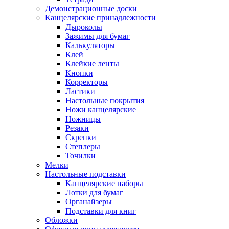
Демонстрационные доски
Канцелярские принадлежности
Дыроколы
Зажимы для бумаг
Калькуляторы
Клей
Клейкие ленты
Кнопки
Корректоры
Ластики
Настольные покрытия
Ножи канцелярские
Ножницы
Резаки
Скрепки
Степлеры
Точилки
Мелки
Настольные подставки
Канцелярские наборы
Лотки для бумаг
Органайзеры
Подставки для книг
Обложки