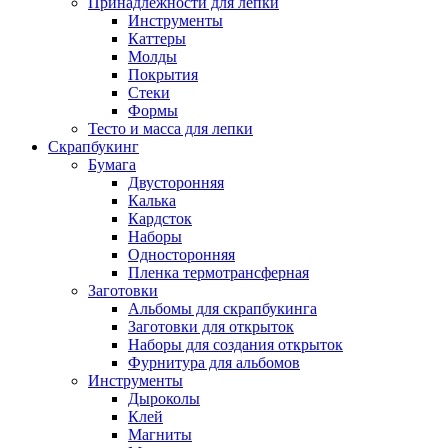
Принадлежности для лепки
Инструменты
Каттеры
Молды
Покрытия
Стеки
Формы
Тесто и масса для лепки
Скрапбукинг
Бумага
Двусторонняя
Калька
Кардсток
Наборы
Односторонняя
Пленка термотрансферная
Заготовки
Альбомы для скрапбукинга
Заготовки для открыток
Наборы для создания открыток
Фурнитура для альбомов
Инструменты
Дыроколы
Клей
Магниты