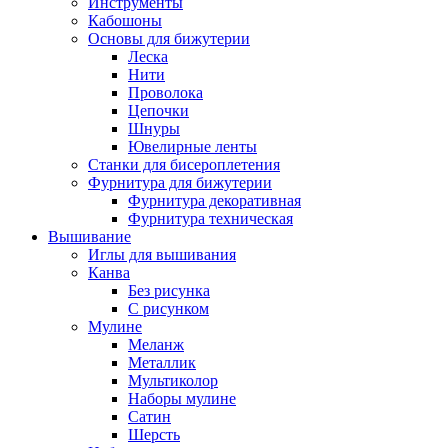
Инструменты
Кабошоны
Основы для бижутерии
Леска
Нити
Проволока
Цепочки
Шнуры
Ювелирные ленты
Станки для бисероплетения
Фурнитура для бижутерии
Фурнитура декоративная
Фурнитура техническая
Вышивание
Иглы для вышивания
Канва
Без рисунка
С рисунком
Мулине
Меланж
Металлик
Мультиколор
Наборы мулине
Сатин
Шерсть