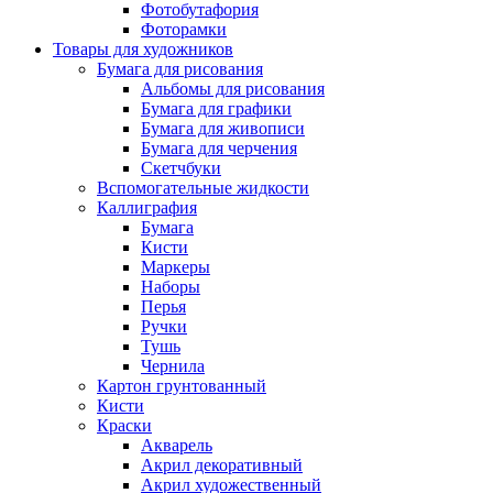
Фотобутафория
Фоторамки
Товары для художников
Бумага для рисования
Альбомы для рисования
Бумага для графики
Бумага для живописи
Бумага для черчения
Скетчбуки
Вспомогательные жидкости
Каллиграфия
Бумага
Кисти
Маркеры
Наборы
Перья
Ручки
Тушь
Чернила
Картон грунтованный
Кисти
Краски
Акварель
Акрил декоративный
Акрил художественный