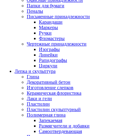
Офисные принадлежности
Папки для бумаги
Пеналы
Письменные принадлежности
Карандаши
Маркеры
Ручки
Фломастеры
Чертежные принадлежности
Изографы
Линейки
Рапидографы
Циркули
Лепка и скульптура
Глина
Декоративный бетон
Изготовление слепков
Керамическая флористика
Лаки и гели
Пластилин
Пластилин скульптурный
Полимерная глина
Запекаемая
Размягчители и добавки
Самоотвердевающая