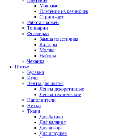
Плетение
Макраме
Плетение из резиночек
Стринг-арт
Работа с кожей
Топиарии
Фоамиран
Замша пластичная
Каттеры
Молды
Наборы
Чеканка
Шитье
Булавки
Иглы
Ленты для шитья
Ленты декоративные
Ленты технические
Наполнители
Нитки
Ткани
Для батика
Для валяния
Для декора
Для игрушек