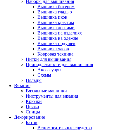
Наборы для вышивания
Вышивка бисером
Вышивка гладью
Вышивка икон
Вышивка крестом
Вышивка лентами
Вышивка на изделиях
Вышивка на одежде
Вышивка подушек
Вышивка часов
Ковровая техника
Нитки для вышивания
Принадлежности для вышивания
Аксессуары
Схемы
Пяльцы
Вязание
Вязальные машинки
Инструменты для вязания
Крючки
Пряжа
Спицы
Декорирование
Батик
Вспомогательные средства