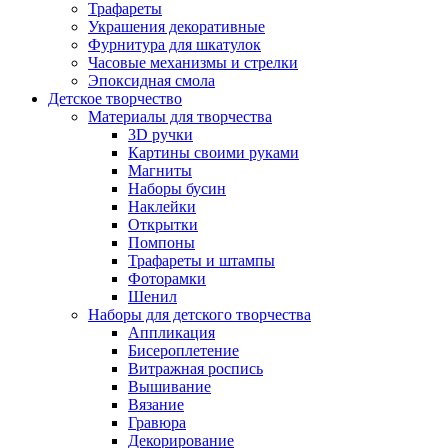
Трафареты
Украшения декоративные
Фурнитура для шкатулок
Часовые механизмы и стрелки
Эпоксидная смола
Детское творчество
Материалы для творчества
3D ручки
Картины своими руками
Магниты
Наборы бусин
Наклейки
Открытки
Помпоны
Трафареты и штампы
Фоторамки
Шенил
Наборы для детского творчества
Аппликация
Бисероплетение
Витражная роспись
Вышивание
Вязание
Гравюра
Декорирование