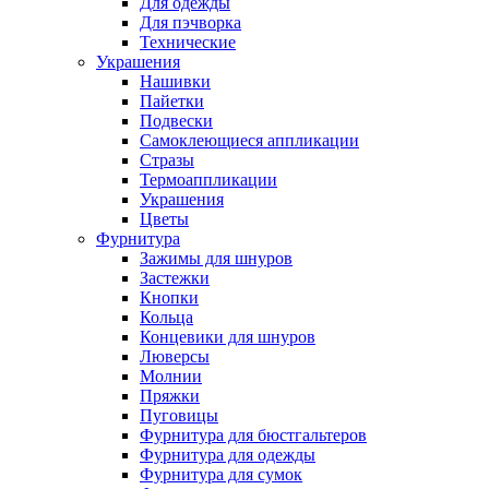
Для одежды
Для пэчворка
Технические
Украшения
Нашивки
Пайетки
Подвески
Самоклеющиеся аппликации
Стразы
Термоаппликации
Украшения
Цветы
Фурнитура
Зажимы для шнуров
Застежки
Кнопки
Кольца
Концевики для шнуров
Люверсы
Молнии
Пряжки
Пуговицы
Фурнитура для бюстгальтеров
Фурнитура для одежды
Фурнитура для сумок