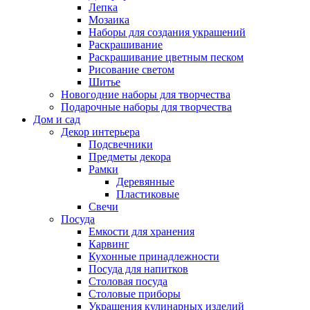
Лепка
Мозаика
Наборы для создания украшений
Раскрашивание
Раскрашивание цветным песком
Рисование светом
Шитье
Новогодние наборы для творчества
Подарочные наборы для творчества
Дом и сад
Декор интерьера
Подсвечники
Предметы декора
Рамки
Деревянные
Пластиковые
Свечи
Посуда
Емкости для хранения
Карвинг
Кухонные принадлежности
Посуда для напитков
Столовая посуда
Столовые приборы
Украшения кулинарных изделий