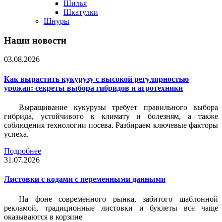
Шилья
Шкатулки
Шнуры
Наши новости
03.08.2026
Как вырастить кукурузу с высокой регулярностью
урожая: секреты выбора гибридов и агротехники
Выращивание кукурузы требует правильного выбора
гибрида, устойчивого к климату и болезням, а также
соблюдения технологии посева. Разбираем ключевые факторы
успеха.
Подробнее
31.07.2026
Листовки c кодами с переменными данными
На фоне современного рынка, забитого шаблонной
рекламой, традиционные листовки и буклеты все чаще
оказываются в корзине