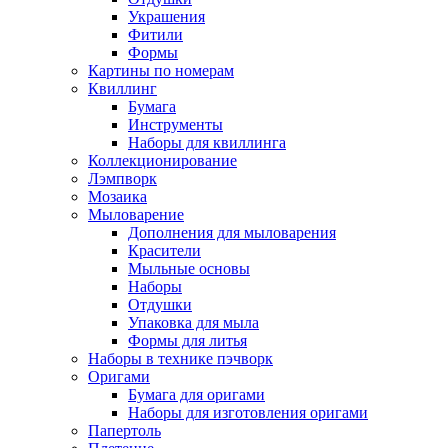
Украшения
Фитили
Формы
Картины по номерам
Квиллинг
Бумага
Инструменты
Наборы для квиллинга
Коллекционирование
Лэмпворк
Мозаика
Мыловарение
Дополнения для мыловарения
Красители
Мыльные основы
Наборы
Отдушки
Упаковка для мыла
Формы для литья
Наборы в технике пэчворк
Оригами
Бумага для оригами
Наборы для изготовления оригами
Папертоль