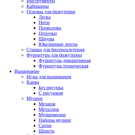
Инструменты
Кабошоны
Основы для бижутерии
Леска
Нити
Проволока
Цепочки
Шнуры
Ювелирные ленты
Станки для бисероплетения
Фурнитура для бижутерии
Фурнитура декоративная
Фурнитура техническая
Вышивание
Иглы для вышивания
Канва
Без рисунка
С рисунком
Мулине
Меланж
Металлик
Мультиколор
Наборы мулине
Сатин
Шерсть