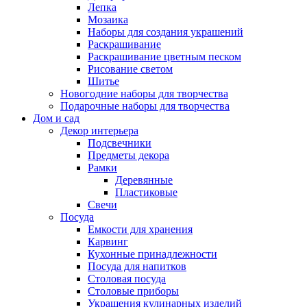
Лепка
Мозаика
Наборы для создания украшений
Раскрашивание
Раскрашивание цветным песком
Рисование светом
Шитье
Новогодние наборы для творчества
Подарочные наборы для творчества
Дом и сад
Декор интерьера
Подсвечники
Предметы декора
Рамки
Деревянные
Пластиковые
Свечи
Посуда
Емкости для хранения
Карвинг
Кухонные принадлежности
Посуда для напитков
Столовая посуда
Столовые приборы
Украшения кулинарных изделий