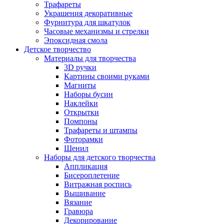
Трафареты
Украшения декоративные
Фурнитура для шкатулок
Часовые механизмы и стрелки
Эпоксидная смола
Детское творчество
Материалы для творчества
3D ручки
Картины своими руками
Магниты
Наборы бусин
Наклейки
Открытки
Помпоны
Трафареты и штампы
Фоторамки
Шенил
Наборы для детского творчества
Аппликация
Бисероплетение
Витражная роспись
Вышивание
Вязание
Гравюра
Декорирование