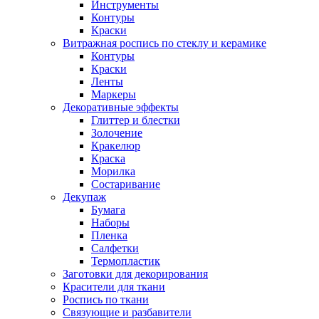
Инструменты
Контуры
Краски
Витражная роспись по стеклу и керамике
Контуры
Краски
Ленты
Маркеры
Декоративные эффекты
Глиттер и блестки
Золочение
Кракелюр
Краска
Морилка
Состаривание
Декупаж
Бумага
Наборы
Пленка
Салфетки
Термопластик
Заготовки для декорирования
Красители для ткани
Роспись по ткани
Связующие и разбавители