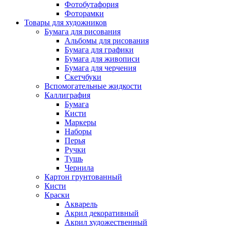
Фотобутафория
Фоторамки
Товары для художников
Бумага для рисования
Альбомы для рисования
Бумага для графики
Бумага для живописи
Бумага для черчения
Скетчбуки
Вспомогательные жидкости
Каллиграфия
Бумага
Кисти
Маркеры
Наборы
Перья
Ручки
Тушь
Чернила
Картон грунтованный
Кисти
Краски
Акварель
Акрил декоративный
Акрил художественный