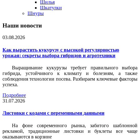
Шилья
Шкатулки
Шнуры
Наши новости
03.08.2026
Как вырастить кукурузу с высокой регулярностью
урожая: секреты выбора гибридов и агротехники
Выращивание кукурузы требует правильного выбора
гибрида, устойчивого к климату и болезням, а также
соблюдения технологии посева. Разбираем ключевые факторы
успеха.
Подробнее
31.07.2026
Листовки c кодами с переменными данными
На фоне современного рынка, забитого шаблонной
рекламой, традиционные листовки и буклеты все чаще
оказываются в корзине