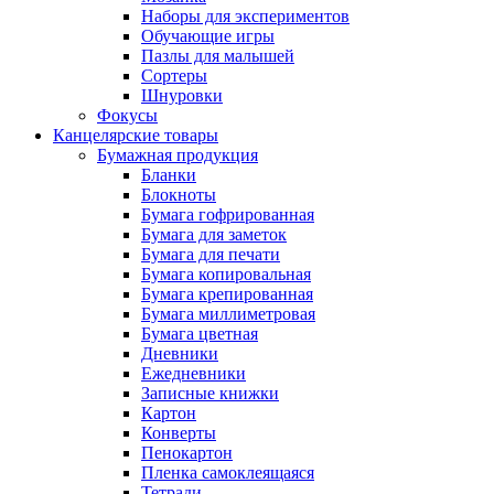
Наборы для экспериментов
Обучающие игры
Пазлы для малышей
Сортеры
Шнуровки
Фокусы
Канцелярские товары
Бумажная продукция
Бланки
Блокноты
Бумага гофрированная
Бумага для заметок
Бумага для печати
Бумага копировальная
Бумага крепированная
Бумага миллиметровая
Бумага цветная
Дневники
Ежедневники
Записные книжки
Картон
Конверты
Пенокартон
Пленка самоклеящаяся
Тетради