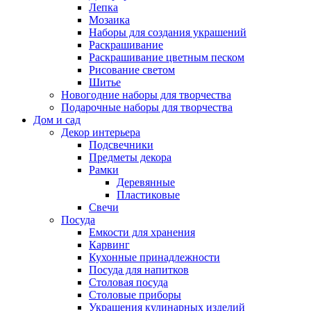
Лепка
Мозаика
Наборы для создания украшений
Раскрашивание
Раскрашивание цветным песком
Рисование светом
Шитье
Новогодние наборы для творчества
Подарочные наборы для творчества
Дом и сад
Декор интерьера
Подсвечники
Предметы декора
Рамки
Деревянные
Пластиковые
Свечи
Посуда
Емкости для хранения
Карвинг
Кухонные принадлежности
Посуда для напитков
Столовая посуда
Столовые приборы
Украшения кулинарных изделий