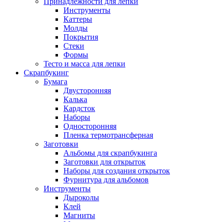
Принадлежности для лепки
Инструменты
Каттеры
Молды
Покрытия
Стеки
Формы
Тесто и масса для лепки
Скрапбукинг
Бумага
Двусторонняя
Калька
Кардсток
Наборы
Односторонняя
Пленка термотрансферная
Заготовки
Альбомы для скрапбукинга
Заготовки для открыток
Наборы для создания открыток
Фурнитура для альбомов
Инструменты
Дыроколы
Клей
Магниты