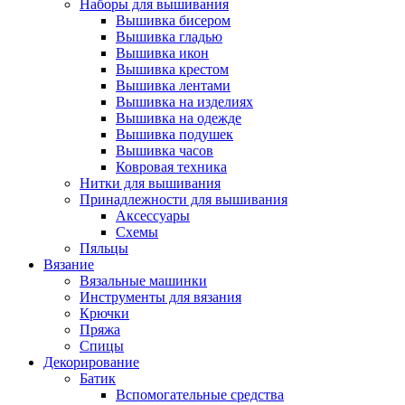
Наборы для вышивания
Вышивка бисером
Вышивка гладью
Вышивка икон
Вышивка крестом
Вышивка лентами
Вышивка на изделиях
Вышивка на одежде
Вышивка подушек
Вышивка часов
Ковровая техника
Нитки для вышивания
Принадлежности для вышивания
Аксессуары
Схемы
Пяльцы
Вязание
Вязальные машинки
Инструменты для вязания
Крючки
Пряжа
Спицы
Декорирование
Батик
Вспомогательные средства