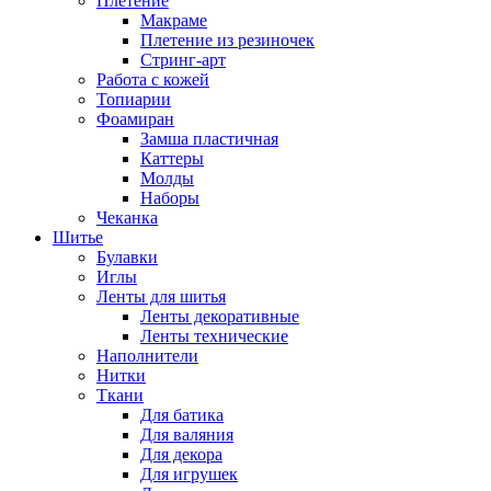
Плетение
Макраме
Плетение из резиночек
Стринг-арт
Работа с кожей
Топиарии
Фоамиран
Замша пластичная
Каттеры
Молды
Наборы
Чеканка
Шитье
Булавки
Иглы
Ленты для шитья
Ленты декоративные
Ленты технические
Наполнители
Нитки
Ткани
Для батика
Для валяния
Для декора
Для игрушек