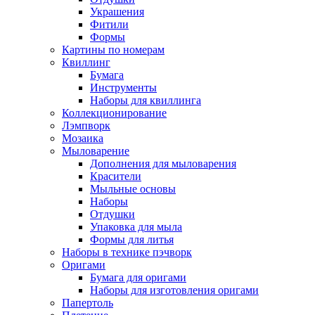
Украшения
Фитили
Формы
Картины по номерам
Квиллинг
Бумага
Инструменты
Наборы для квиллинга
Коллекционирование
Лэмпворк
Мозаика
Мыловарение
Дополнения для мыловарения
Красители
Мыльные основы
Наборы
Отдушки
Упаковка для мыла
Формы для литья
Наборы в технике пэчворк
Оригами
Бумага для оригами
Наборы для изготовления оригами
Папертоль