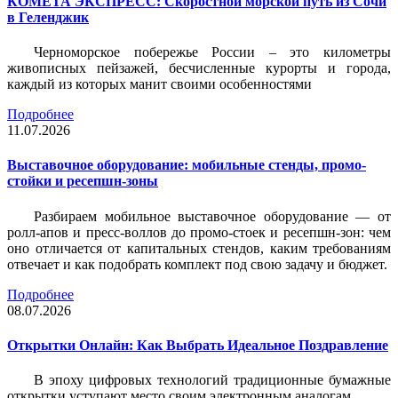
КОМЕТА ЭКСПРЕСС: Скоростной морской путь из Сочи
в Геленджик
Черноморское побережье России – это километры
живописных пейзажей, бесчисленные курорты и города,
каждый из которых манит своими особенностями
Подробнее
11.07.2026
Выставочное оборудование: мобильные стенды, промо-
стойки и ресепшн-зоны
Разбираем мобильное выставочное оборудование — от
ролл-апов и пресс-воллов до промо-стоек и ресепшн-зон: чем
оно отличается от капитальных стендов, каким требованиям
отвечает и как подобрать комплект под свою задачу и бюджет.
Подробнее
08.07.2026
Открытки Онлайн: Как Выбрать Идеальное Поздравление
В эпоху цифровых технологий традиционные бумажные
открытки уступают место своим электронным аналогам