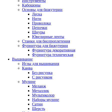
Инструменты
Кабошоны
Основы для бижутерии
Леска
Нити
Проволока
Цепочки
Шнуры
Ювелирные ленты
Станки для бисероплетения
Фурнитура для бижутерии
Фурнитура декоративная
Фурнитура техническая
Вышивание
Иглы для вышивания
Канва
Без рисунка
С рисунком
Мулине
Меланж
Металлик
Мультиколор
Наборы мулине
Сатин
Шерсть