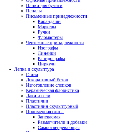
Офисные принадлежности
Папки для бумаги
Пеналы
Письменные принадлежности
Карандаши
Маркеры
Ручки
Фломастеры
Чертежные принадлежности
Изографы
Линейки
Рапидографы
Циркули
Лепка и скульптура
Глина
Декоративный бетон
Изготовление слепков
Керамическая флористика
Лаки и гели
Пластилин
Пластилин скульптурный
Полимерная глина
Запекаемая
Размягчители и добавки
Самоотвердевающая