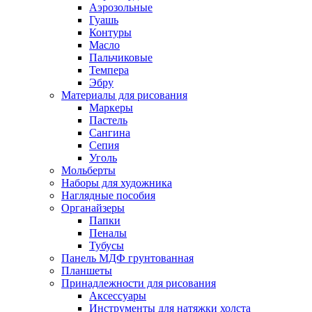
Аэрозольные
Гуашь
Контуры
Масло
Пальчиковые
Темпера
Эбру
Материалы для рисования
Маркеры
Пастель
Сангина
Сепия
Уголь
Мольберты
Наборы для художника
Наглядные пособия
Органайзеры
Папки
Пеналы
Тубусы
Панель МДФ грунтованная
Планшеты
Принадлежности для рисования
Аксессуары
Инструменты для натяжки холста