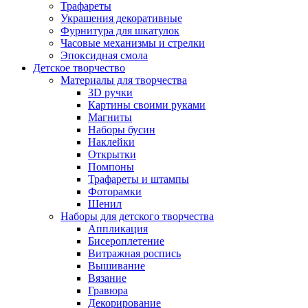
Трафареты
Украшения декоративные
Фурнитура для шкатулок
Часовые механизмы и стрелки
Эпоксидная смола
Детское творчество
Материалы для творчества
3D ручки
Картины своими руками
Магниты
Наборы бусин
Наклейки
Открытки
Помпоны
Трафареты и штампы
Фоторамки
Шенил
Наборы для детского творчества
Аппликация
Бисероплетение
Витражная роспись
Вышивание
Вязание
Гравюра
Декорирование