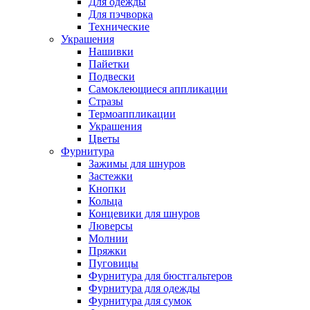
Для одежды
Для пэчворка
Технические
Украшения
Нашивки
Пайетки
Подвески
Самоклеющиеся аппликации
Стразы
Термоаппликации
Украшения
Цветы
Фурнитура
Зажимы для шнуров
Застежки
Кнопки
Кольца
Концевики для шнуров
Люверсы
Молнии
Пряжки
Пуговицы
Фурнитура для бюстгальтеров
Фурнитура для одежды
Фурнитура для сумок