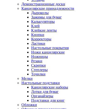
Демонстрационные доски
Канцелярские принадлежности
Дыроколы
Зажимы для бумаг
Калькуляторы
Клей
Клейкие ленты
Кнопки
Корректоры
Ластики
Настольные покрытия
Ножи канцелярские
Ножницы
Резаки
Скрепки
Степлеры
Точилки
Мелки
Настольные подставки
Канцелярские наборы
Лотки для бумаг
Органайзеры
Подставки для книг
Обложки