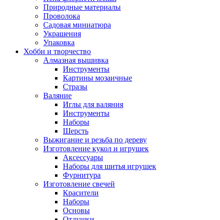
Природные материалы
Проволока
Садовая миниатюра
Украшения
Упаковка
Хобби и творчество
Алмазная вышивка
Инструменты
Картины мозаичные
Стразы
Валяние
Иглы для валяния
Инструменты
Наборы
Шерсть
Выжигание и резьба по дереву
Изготовление кукол и игрушек
Аксессуары
Наборы для шитья игрушек
Фурнитура
Изготовление свечей
Красители
Наборы
Основы
Отдушки