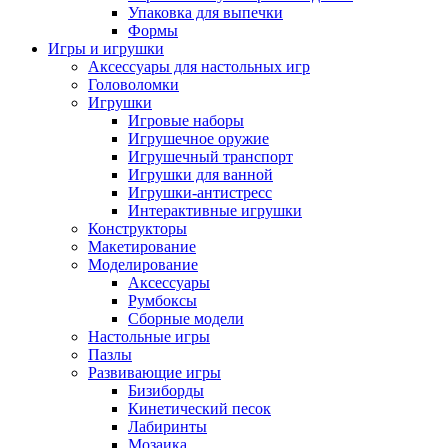
Упаковка для выпечки
Формы
Игры и игрушки
Аксессуары для настольных игр
Головоломки
Игрушки
Игровые наборы
Игрушечное оружие
Игрушечный транспорт
Игрушки для ванной
Игрушки-антистресс
Интерактивные игрушки
Конструкторы
Макетирование
Моделирование
Аксессуары
Румбоксы
Сборные модели
Настольные игры
Пазлы
Развивающие игры
Бизиборды
Кинетический песок
Лабиринты
Мозаика