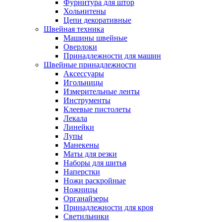
Фурнитура для штор
Хольнитены
Цепи декоративные
Швейная техника
Машины швейные
Оверлоки
Принадлежности для машин
Швейные принадлежности
Аксессуары
Игольницы
Измерительные ленты
Инструменты
Клеевые пистолеты
Лекала
Линейки
Лупы
Манекены
Маты для резки
Наборы для шитья
Наперстки
Ножи раскройные
Ножницы
Органайзеры
Принадлежности для кроя
Светильники