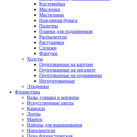
Кистемойки
Масленки
Мастихины
Наждачная бумага
Палитры
Планки для подрамников
Распылители
Растушевки
Спонжи
Фартуки
Холсты
Грунтованные на картоне
Грунтованные на оргалите
Грунтованные на подрамнике
Негрунтованные
Этюдники
Флористика
Вазы, горшки и корзины
Искусственные цветы
Каркасы
Ленты
Марблс
Наборы для выращивания
Наполнители
Пена флористическая