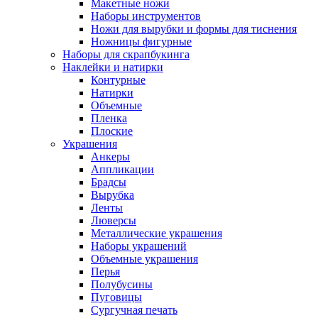
Макетные ножи
Наборы инструментов
Ножи для вырубки и формы для тиснения
Ножницы фигурные
Наборы для скрапбукинга
Наклейки и натирки
Контурные
Натирки
Объемные
Пленка
Плоские
Украшения
Анкеры
Аппликации
Брадсы
Вырубка
Ленты
Люверсы
Металлические украшения
Наборы украшений
Объемные украшения
Перья
Полубусины
Пуговицы
Сургучная печать