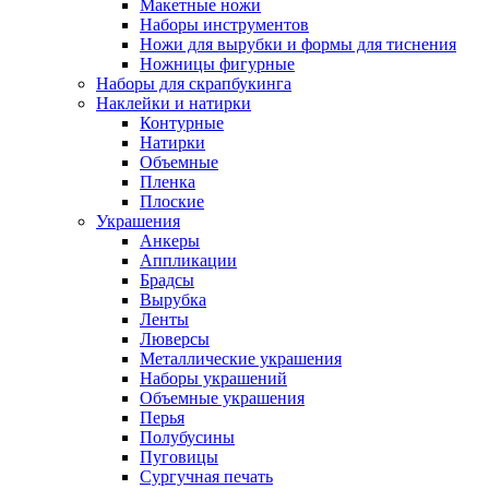
Макетные ножи
Наборы инструментов
Ножи для вырубки и формы для тиснения
Ножницы фигурные
Наборы для скрапбукинга
Наклейки и натирки
Контурные
Натирки
Объемные
Пленка
Плоские
Украшения
Анкеры
Аппликации
Брадсы
Вырубка
Ленты
Люверсы
Металлические украшения
Наборы украшений
Объемные украшения
Перья
Полубусины
Пуговицы
Сургучная печать