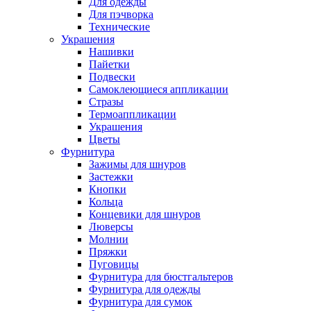
Для одежды
Для пэчворка
Технические
Украшения
Нашивки
Пайетки
Подвески
Самоклеющиеся аппликации
Стразы
Термоаппликации
Украшения
Цветы
Фурнитура
Зажимы для шнуров
Застежки
Кнопки
Кольца
Концевики для шнуров
Люверсы
Молнии
Пряжки
Пуговицы
Фурнитура для бюстгальтеров
Фурнитура для одежды
Фурнитура для сумок