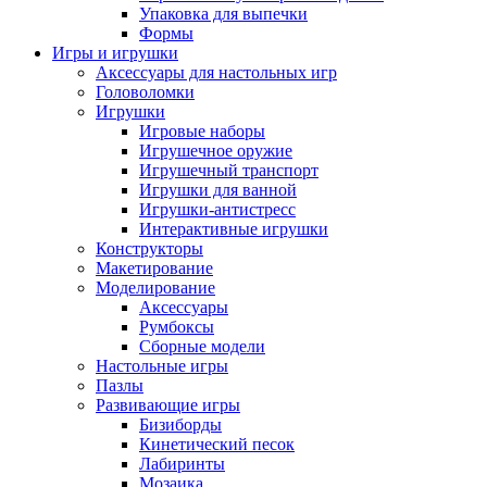
Упаковка для выпечки
Формы
Игры и игрушки
Аксессуары для настольных игр
Головоломки
Игрушки
Игровые наборы
Игрушечное оружие
Игрушечный транспорт
Игрушки для ванной
Игрушки-антистресс
Интерактивные игрушки
Конструкторы
Макетирование
Моделирование
Аксессуары
Румбоксы
Сборные модели
Настольные игры
Пазлы
Развивающие игры
Бизиборды
Кинетический песок
Лабиринты
Мозаика