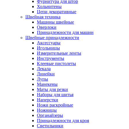
Фурнитура для штор
Хольнитены
Цепи декоративные
Швейная техника
Машины швейные
Оверлоки
Принадлежности для машин
Швейные принадлежности
Аксессуары
Игольницы
Измерительные ленты
Инструменты
Клеевые пистолеты
Лекала
Линейки
Лупы
Манекены
Маты для резки
Наборы для шитья
Наперстки
Ножи раскройные
Ножницы
Органайзеры
Принадлежности для кроя
Светильники