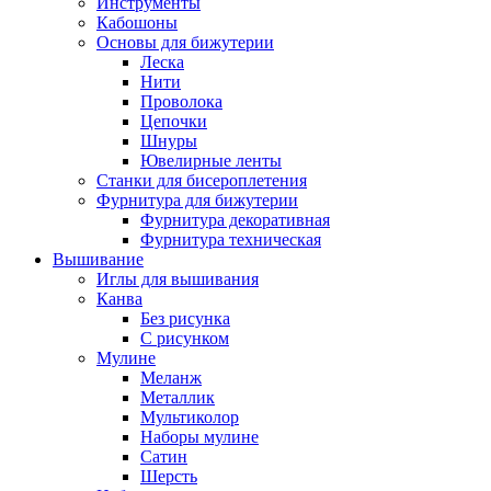
Инструменты
Кабошоны
Основы для бижутерии
Леска
Нити
Проволока
Цепочки
Шнуры
Ювелирные ленты
Станки для бисероплетения
Фурнитура для бижутерии
Фурнитура декоративная
Фурнитура техническая
Вышивание
Иглы для вышивания
Канва
Без рисунка
С рисунком
Мулине
Меланж
Металлик
Мультиколор
Наборы мулине
Сатин
Шерсть