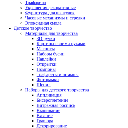
Трафареты
Украшения декоративные
Фурнитура для шкатулок
Часовые механизмы и стрелки
Эпоксидная смола
Детское творчество
Материалы для творчества
3D ручки
Картины своими руками
Магниты
Наборы бусин
Наклейки
Открытки
Помпоны
Трафареты и штампы
Фоторамки
Шенил
Наборы для детского творчества
Аппликация
Бисероплетение
Витражная роспись
Вышивание
Вязание
Гравюра
Декорирование