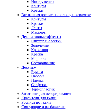
Инструменты
Контуры
Краски
Витражная роспись по стеклу и керамике
Контуры
Краски
Ленты
Маркеры
Декоративные эффекты
Глиттер и блестки
Золочение
Кракелюр
Краска
Морилка
Состаривание
Декупаж
Бумага
Наборы
Пленка
Салфетки
Термопластик
Заготовки для декорирования
Красители для ткани
Роспись по ткани
Связующие и разбавители