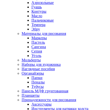
Аэрозольные
Гуашь
Контуры
Масло
Пальчиковые
Темпера
Эбру
Материалы для рисования
Маркеры
Пастель
Сангина
Сепия
Уголь
Мольберты
Наборы для художника
Наглядные пособия
Органайзеры
Папки
Пеналы
Тубусы
Панель МДФ грунтованная
Планшеты
Принадлежности для рисования
Аксессуары
Инструменты для натяжки холста