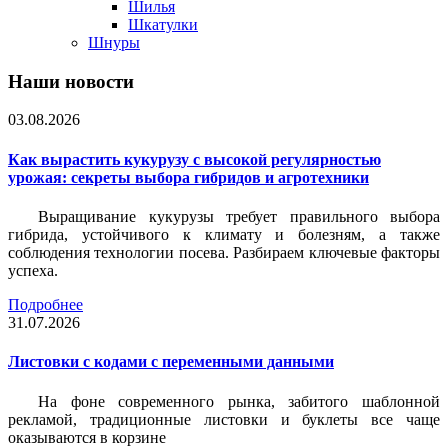
Шилья
Шкатулки
Шнуры
Наши новости
03.08.2026
Как вырастить кукурузу с высокой регулярностью
урожая: секреты выбора гибридов и агротехники
Выращивание кукурузы требует правильного выбора
гибрида, устойчивого к климату и болезням, а также
соблюдения технологии посева. Разбираем ключевые факторы
успеха.
Подробнее
31.07.2026
Листовки c кодами с переменными данными
На фоне современного рынка, забитого шаблонной
рекламой, традиционные листовки и буклеты все чаще
оказываются в корзине