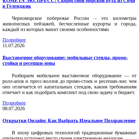
КОМЕТА ЭКСПРЕСС: Скоростной морской путь из Сочи
в Геленджик
Черноморское побережье России – это километры
живописных пейзажей, бесчисленные курорты и города,
каждый из которых манит своими особенностями
Подробнее
11.07.2026
Выставочное оборудование: мобильные стенды, промо-
стойки и ресепшн-зоны
Разбираем мобильное выставочное оборудование — от
ролл-апов и пресс-воллов до промо-стоек и ресепшн-зон: чем
оно отличается от капитальных стендов, каким требованиям
отвечает и как подобрать комплект под свою задачу и бюджет.
Подробнее
08.07.2026
Открытки Онлайн: Как Выбрать Идеальное Поздравление
В эпоху цифровых технологий традиционные бумажные
открытки уступают место своим электронным аналогам