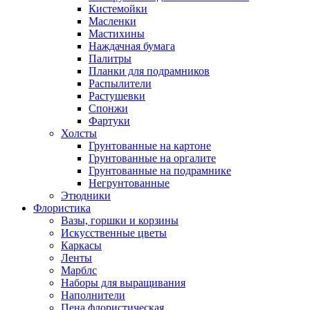
Кистемойки
Масленки
Мастихины
Наждачная бумага
Палитры
Планки для подрамников
Распылители
Растушевки
Спонжи
Фартуки
Холсты
Грунтованные на картоне
Грунтованные на оргалите
Грунтованные на подрамнике
Негрунтованные
Этюдники
Флористика
Вазы, горшки и корзины
Искусственные цветы
Каркасы
Ленты
Марблс
Наборы для выращивания
Наполнители
Пена флористическая