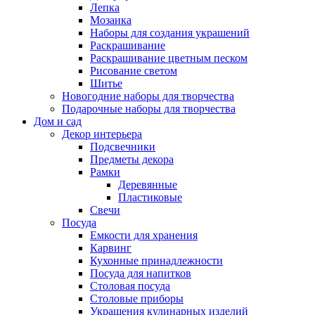
Лепка
Мозаика
Наборы для создания украшений
Раскрашивание
Раскрашивание цветным песком
Рисование светом
Шитье
Новогодние наборы для творчества
Подарочные наборы для творчества
Дом и сад
Декор интерьера
Подсвечники
Предметы декора
Рамки
Деревянные
Пластиковые
Свечи
Посуда
Емкости для хранения
Карвинг
Кухонные принадлежности
Посуда для напитков
Столовая посуда
Столовые приборы
Украшения кулинарных изделий