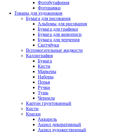
Фотобутафория
Фоторамки
Товары для художников
Бумага для рисования
Альбомы для рисования
Бумага для графики
Бумага для живописи
Бумага для черчения
Скетчбуки
Вспомогательные жидкости
Каллиграфия
Бумага
Кисти
Маркеры
Наборы
Перья
Ручки
Тушь
Чернила
Картон грунтованный
Кисти
Краски
Акварель
Акрил декоративный
Акрил художественный