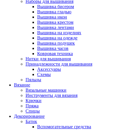
Наборы для вышивания
Вышивка бисером
Вышивка гладью
Вышивка икон
Вышивка крестом
Вышивка лентами
Вышивка на изделиях
Вышивка на одежде
Вышивка подушек
Вышивка часов
Ковровая техника
Нитки для вышивания
Принадлежности для вышивания
Аксессуары
Схемы
Пяльцы
Вязание
Вязальные машинки
Инструменты для вязания
Крючки
Пряжа
Спицы
Декорирование
Батик
Вспомогательные средства