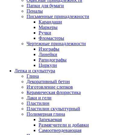
Офисные принадлежности
Папки для бумаги
Пеналы
Письменные принадлежности
Карандаши
Маркеры
Ручки
Фломастеры
Чертежные принадлежности
Изографы
Линейки
Рапидографы
Циркули
Лепка и скульптура
Глина
Декоративный бетон
Изготовление слепков
Керамическая флористика
Лаки и гели
Пластилин
Пластилин скульптурный
Полимерная глина
Запекаемая
Размягчители и добавки
Самоотвердевающая