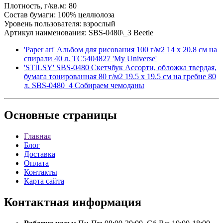
Плотность, г/кв.м: 80
Состав бумаги: 100% целлюлоза
Уровень пользователя: взрослый
Артикул наименования: SBS-0480\_3 Beetle
'Paper art' Альбом для рисования 100 г/м2 14 х 20.8 см на
спирали 40 л. ТС5404827 'My Universe'
'STILSY' SBS-0480 Скетчбук Ассорти, обложка твердая,
бумага тонированная 80 г/м2 19.5 х 19.5 см на гребне 80
л. SBS-0480_4 Собираем чемоданы
Основные
страницы
Главная
Блог
Доставка
Оплата
Контакты
Карта сайта
Контактная
информация