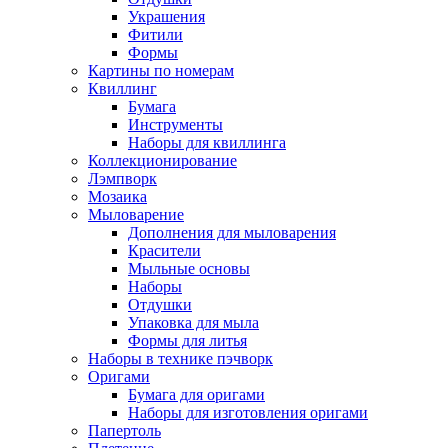
Украшения
Фитили
Формы
Картины по номерам
Квиллинг
Бумага
Инструменты
Наборы для квиллинга
Коллекционирование
Лэмпворк
Мозаика
Мыловарение
Дополнения для мыловарения
Красители
Мыльные основы
Наборы
Отдушки
Упаковка для мыла
Формы для литья
Наборы в технике пэчворк
Оригами
Бумага для оригами
Наборы для изготовления оригами
Папертоль