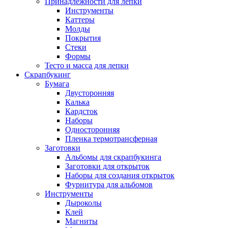
Принадлежности для лепки
Инструменты
Каттеры
Молды
Покрытия
Стеки
Формы
Тесто и масса для лепки
Скрапбукинг
Бумага
Двусторонняя
Калька
Кардсток
Наборы
Односторонняя
Пленка термотрансферная
Заготовки
Альбомы для скрапбукинга
Заготовки для открыток
Наборы для создания открыток
Фурнитура для альбомов
Инструменты
Дыроколы
Клей
Магниты