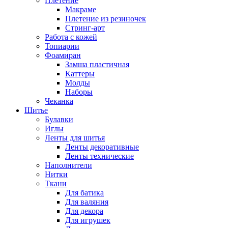
Плетение
Макраме
Плетение из резиночек
Стринг-арт
Работа с кожей
Топиарии
Фоамиран
Замша пластичная
Каттеры
Молды
Наборы
Чеканка
Шитье
Булавки
Иглы
Ленты для шитья
Ленты декоративные
Ленты технические
Наполнители
Нитки
Ткани
Для батика
Для валяния
Для декора
Для игрушек