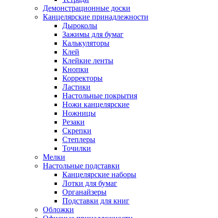
Демонстрационные доски
Канцелярские принадлежности
Дыроколы
Зажимы для бумаг
Калькуляторы
Клей
Клейкие ленты
Кнопки
Корректоры
Ластики
Настольные покрытия
Ножи канцелярские
Ножницы
Резаки
Скрепки
Степлеры
Точилки
Мелки
Настольные подставки
Канцелярские наборы
Лотки для бумаг
Органайзеры
Подставки для книг
Обложки