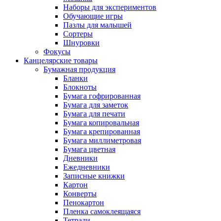
Наборы для экспериментов
Обучающие игры
Пазлы для малышей
Сортеры
Шнуровки
Фокусы
Канцелярские товары
Бумажная продукция
Бланки
Блокноты
Бумага гофрированная
Бумага для заметок
Бумага для печати
Бумага копировальная
Бумага крепированная
Бумага миллиметровая
Бумага цветная
Дневники
Ежедневники
Записные книжки
Картон
Конверты
Пенокартон
Пленка самоклеящаяся
Тетради