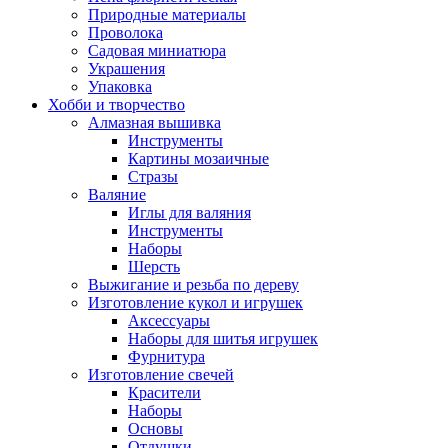
Природные материалы
Проволока
Садовая миниатюра
Украшения
Упаковка
Хобби и творчество
Алмазная вышивка
Инструменты
Картины мозаичные
Стразы
Валяние
Иглы для валяния
Инструменты
Наборы
Шерсть
Выжигание и резьба по дереву
Изготовление кукол и игрушек
Аксессуары
Наборы для шитья игрушек
Фурнитура
Изготовление свечей
Красители
Наборы
Основы
Отдушки