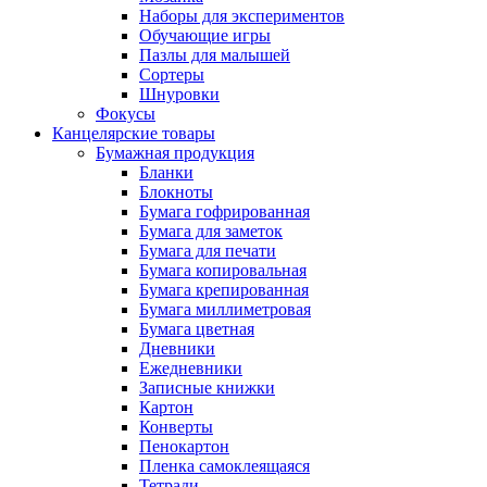
Наборы для экспериментов
Обучающие игры
Пазлы для малышей
Сортеры
Шнуровки
Фокусы
Канцелярские товары
Бумажная продукция
Бланки
Блокноты
Бумага гофрированная
Бумага для заметок
Бумага для печати
Бумага копировальная
Бумага крепированная
Бумага миллиметровая
Бумага цветная
Дневники
Ежедневники
Записные книжки
Картон
Конверты
Пенокартон
Пленка самоклеящаяся
Тетради