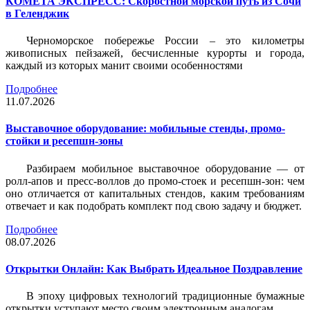
КОМЕТА ЭКСПРЕСС: Скоростной морской путь из Сочи
в Геленджик
Черноморское побережье России – это километры
живописных пейзажей, бесчисленные курорты и города,
каждый из которых манит своими особенностями
Подробнее
11.07.2026
Выставочное оборудование: мобильные стенды, промо-
стойки и ресепшн-зоны
Разбираем мобильное выставочное оборудование — от
ролл-апов и пресс-воллов до промо-стоек и ресепшн-зон: чем
оно отличается от капитальных стендов, каким требованиям
отвечает и как подобрать комплект под свою задачу и бюджет.
Подробнее
08.07.2026
Открытки Онлайн: Как Выбрать Идеальное Поздравление
В эпоху цифровых технологий традиционные бумажные
открытки уступают место своим электронным аналогам