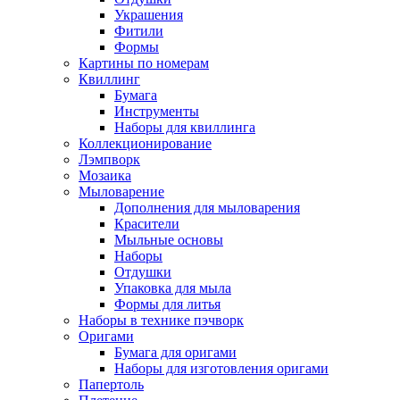
Украшения
Фитили
Формы
Картины по номерам
Квиллинг
Бумага
Инструменты
Наборы для квиллинга
Коллекционирование
Лэмпворк
Мозаика
Мыловарение
Дополнения для мыловарения
Красители
Мыльные основы
Наборы
Отдушки
Упаковка для мыла
Формы для литья
Наборы в технике пэчворк
Оригами
Бумага для оригами
Наборы для изготовления оригами
Папертоль