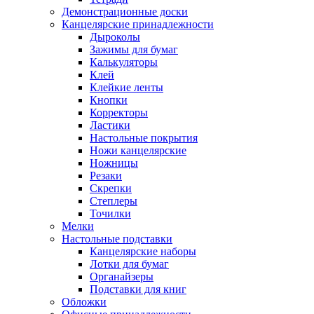
Демонстрационные доски
Канцелярские принадлежности
Дыроколы
Зажимы для бумаг
Калькуляторы
Клей
Клейкие ленты
Кнопки
Корректоры
Ластики
Настольные покрытия
Ножи канцелярские
Ножницы
Резаки
Скрепки
Степлеры
Точилки
Мелки
Настольные подставки
Канцелярские наборы
Лотки для бумаг
Органайзеры
Подставки для книг
Обложки