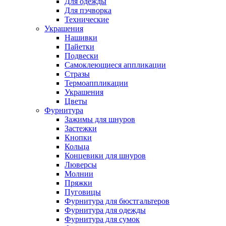
Для одежды
Для пэчворка
Технические
Украшения
Нашивки
Пайетки
Подвески
Самоклеющиеся аппликации
Стразы
Термоаппликации
Украшения
Цветы
Фурнитура
Зажимы для шнуров
Застежки
Кнопки
Кольца
Концевики для шнуров
Люверсы
Молнии
Пряжки
Пуговицы
Фурнитура для бюстгальтеров
Фурнитура для одежды
Фурнитура для сумок