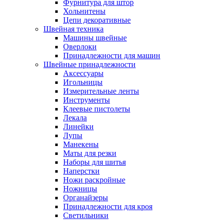
Фурнитура для штор
Хольнитены
Цепи декоративные
Швейная техника
Машины швейные
Оверлоки
Принадлежности для машин
Швейные принадлежности
Аксессуары
Игольницы
Измерительные ленты
Инструменты
Клеевые пистолеты
Лекала
Линейки
Лупы
Манекены
Маты для резки
Наборы для шитья
Наперстки
Ножи раскройные
Ножницы
Органайзеры
Принадлежности для кроя
Светильники