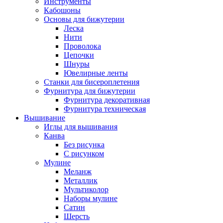
Инструменты
Кабошоны
Основы для бижутерии
Леска
Нити
Проволока
Цепочки
Шнуры
Ювелирные ленты
Станки для бисероплетения
Фурнитура для бижутерии
Фурнитура декоративная
Фурнитура техническая
Вышивание
Иглы для вышивания
Канва
Без рисунка
С рисунком
Мулине
Меланж
Металлик
Мультиколор
Наборы мулине
Сатин
Шерсть