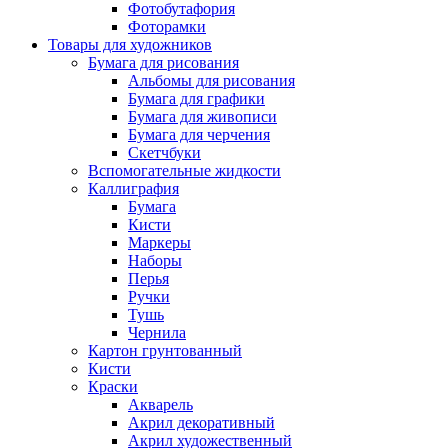
Фотобутафория
Фоторамки
Товары для художников
Бумага для рисования
Альбомы для рисования
Бумага для графики
Бумага для живописи
Бумага для черчения
Скетчбуки
Вспомогательные жидкости
Каллиграфия
Бумага
Кисти
Маркеры
Наборы
Перья
Ручки
Тушь
Чернила
Картон грунтованный
Кисти
Краски
Акварель
Акрил декоративный
Акрил художественный