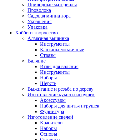
Природные материалы
Проволока
Садовая миниатюра
Украшения
Упаковка
Хобби и творчество
Алмазная вышивка
Инструменты
Картины мозаичные
Стразы
Валяние
Иглы для валяния
Инструменты
Наборы
Шерсть
Выжигание и резьба по дереву
Изготовление кукол и игрушек
Аксессуары
Наборы для шитья игрушек
Фурнитура
Изготовление свечей
Красители
Наборы
Основы
Отдушки