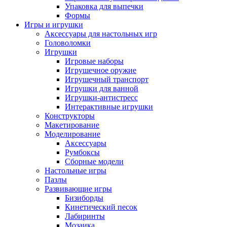
Упаковка для выпечки
Формы
Игры и игрушки
Аксессуары для настольных игр
Головоломки
Игрушки
Игровые наборы
Игрушечное оружие
Игрушечный транспорт
Игрушки для ванной
Игрушки-антистресс
Интерактивные игрушки
Конструкторы
Макетирование
Моделирование
Аксессуары
Румбоксы
Сборные модели
Настольные игры
Пазлы
Развивающие игры
Бизиборды
Кинетический песок
Лабиринты
Мозаика