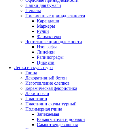
Офисные принадлежности
Папки для бумаги
Пеналы
Письменные принадлежности
Карандаши
Маркеры
Ручки
Фломастеры
Чертежные принадлежности
Изографы
Линейки
Рапидографы
Циркули
Лепка и скульптура
Глина
Декоративный бетон
Изготовление слепков
Керамическая флористика
Лаки и гели
Пластилин
Пластилин скульптурный
Полимерная глина
Запекаемая
Размягчители и добавки
Самоотвердевающая