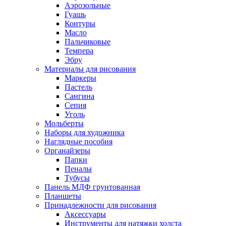
Аэрозольные
Гуашь
Контуры
Масло
Пальчиковые
Темпера
Эбру
Материалы для рисования
Маркеры
Пастель
Сангина
Сепия
Уголь
Мольберты
Наборы для художника
Наглядные пособия
Органайзеры
Папки
Пеналы
Тубусы
Панель МДФ грунтованная
Планшеты
Принадлежности для рисования
Аксессуары
Инструменты для натяжки холста