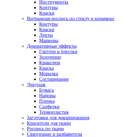
Инструменты
Контуры
Краски
Витражная роспись по стеклу и керамике
Контуры
Краски
Ленты
Маркеры
Декоративные эффекты
Глиттер и блестки
Золочение
Кракелюр
Краска
Морилка
Состаривание
Декупаж
Бумага
Наборы
Пленка
Салфетки
Термопластик
Заготовки для декорирования
Красители для ткани
Роспись по ткани
Связующие и разбавители