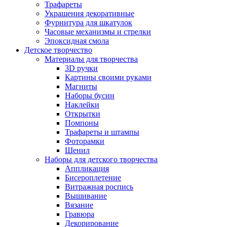
Трафареты
Украшения декоративные
Фурнитура для шкатулок
Часовые механизмы и стрелки
Эпоксидная смола
Детское творчество
Материалы для творчества
3D ручки
Картины своими руками
Магниты
Наборы бусин
Наклейки
Открытки
Помпоны
Трафареты и штампы
Фоторамки
Шенил
Наборы для детского творчества
Аппликация
Бисероплетение
Витражная роспись
Вышивание
Вязание
Гравюра
Декорирование