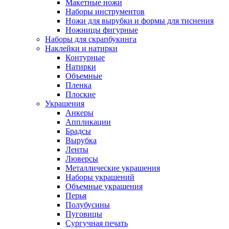
Макетные ножи
Наборы инструментов
Ножи для вырубки и формы для тиснения
Ножницы фигурные
Наборы для скрапбукинга
Наклейки и натирки
Контурные
Натирки
Объемные
Пленка
Плоские
Украшения
Анкеры
Аппликации
Брадсы
Вырубка
Ленты
Люверсы
Металлические украшения
Наборы украшений
Объемные украшения
Перья
Полубусины
Пуговицы
Сургучная печать