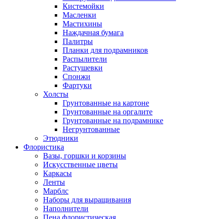
Кистемойки
Масленки
Мастихины
Наждачная бумага
Палитры
Планки для подрамников
Распылители
Растушевки
Спонжи
Фартуки
Холсты
Грунтованные на картоне
Грунтованные на оргалите
Грунтованные на подрамнике
Негрунтованные
Этюдники
Флористика
Вазы, горшки и корзины
Искусственные цветы
Каркасы
Ленты
Марблс
Наборы для выращивания
Наполнители
Пена флористическая