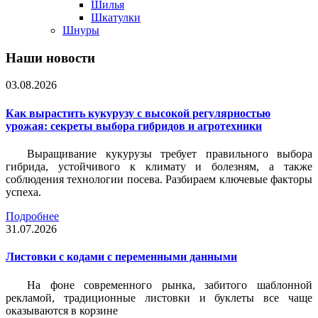
Шилья
Шкатулки
Шнуры
Наши новости
03.08.2026
Как вырастить кукурузу с высокой регулярностью
урожая: секреты выбора гибридов и агротехники
Выращивание кукурузы требует правильного выбора
гибрида, устойчивого к климату и болезням, а также
соблюдения технологии посева. Разбираем ключевые факторы
успеха.
Подробнее
31.07.2026
Листовки c кодами с переменными данными
На фоне современного рынка, забитого шаблонной
рекламой, традиционные листовки и буклеты все чаще
оказываются в корзине