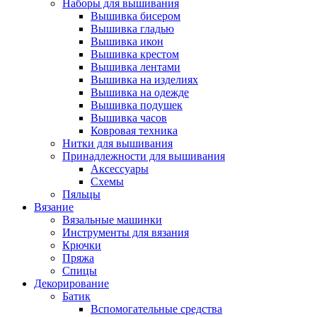
Наборы для вышивания
Вышивка бисером
Вышивка гладью
Вышивка икон
Вышивка крестом
Вышивка лентами
Вышивка на изделиях
Вышивка на одежде
Вышивка подушек
Вышивка часов
Ковровая техника
Нитки для вышивания
Принадлежности для вышивания
Аксессуары
Схемы
Пяльцы
Вязание
Вязальные машинки
Инструменты для вязания
Крючки
Пряжа
Спицы
Декорирование
Батик
Вспомогательные средства