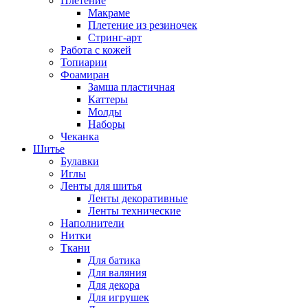
Плетение
Макраме
Плетение из резиночек
Стринг-арт
Работа с кожей
Топиарии
Фоамиран
Замша пластичная
Каттеры
Молды
Наборы
Чеканка
Шитье
Булавки
Иглы
Ленты для шитья
Ленты декоративные
Ленты технические
Наполнители
Нитки
Ткани
Для батика
Для валяния
Для декора
Для игрушек