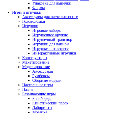
Упаковка для выпечки
Формы
Игры и игрушки
Аксессуары для настольных игр
Головоломки
Игрушки
Игровые наборы
Игрушечное оружие
Игрушечный транспорт
Игрушки для ванной
Игрушки-антистресс
Интерактивные игрушки
Конструкторы
Макетирование
Моделирование
Аксессуары
Румбоксы
Сборные модели
Настольные игры
Пазлы
Развивающие игры
Бизиборды
Кинетический песок
Лабиринты
Мозаика