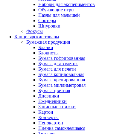
Наборы для экспериментов
Обучающие игры
Пазлы для малышей
Сортеры
Шнуровки
Фокусы
Канцелярские товары
Бумажная продукция
Бланки
Блокноты
Бумага гофрированная
Бумага для заметок
Бумага для печати
Бумага копировальная
Бумага крепированная
Бумага миллиметровая
Бумага цветная
Дневники
Ежедневники
Записные книжки
Картон
Конверты
Пенокартон
Пленка самоклеящаяся
Тетради