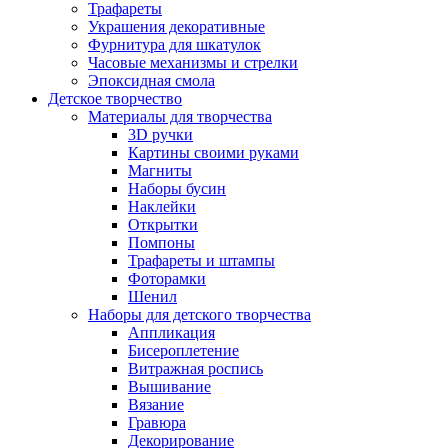
Трафареты
Украшения декоративные
Фурнитура для шкатулок
Часовые механизмы и стрелки
Эпоксидная смола
Детское творчество
Материалы для творчества
3D ручки
Картины своими руками
Магниты
Наборы бусин
Наклейки
Открытки
Помпоны
Трафареты и штампы
Фоторамки
Шенил
Наборы для детского творчества
Аппликация
Бисероплетение
Витражная роспись
Вышивание
Вязание
Гравюра
Декорирование