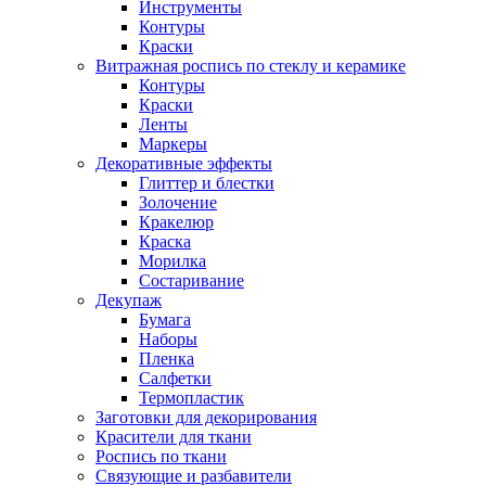
Инструменты
Контуры
Краски
Витражная роспись по стеклу и керамике
Контуры
Краски
Ленты
Маркеры
Декоративные эффекты
Глиттер и блестки
Золочение
Кракелюр
Краска
Морилка
Состаривание
Декупаж
Бумага
Наборы
Пленка
Салфетки
Термопластик
Заготовки для декорирования
Красители для ткани
Роспись по ткани
Связующие и разбавители