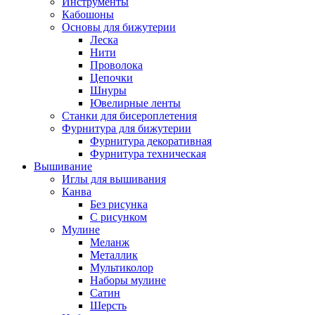
Инструменты
Кабошоны
Основы для бижутерии
Леска
Нити
Проволока
Цепочки
Шнуры
Ювелирные ленты
Станки для бисероплетения
Фурнитура для бижутерии
Фурнитура декоративная
Фурнитура техническая
Вышивание
Иглы для вышивания
Канва
Без рисунка
С рисунком
Мулине
Меланж
Металлик
Мультиколор
Наборы мулине
Сатин
Шерсть