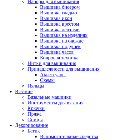
Наборы для вышивания
Вышивка бисером
Вышивка гладью
Вышивка икон
Вышивка крестом
Вышивка лентами
Вышивка на изделиях
Вышивка на одежде
Вышивка подушек
Вышивка часов
Ковровая техника
Нитки для вышивания
Принадлежности для вышивания
Аксессуары
Схемы
Пяльцы
Вязание
Вязальные машинки
Инструменты для вязания
Крючки
Пряжа
Спицы
Декорирование
Батик
Вспомогательные средства