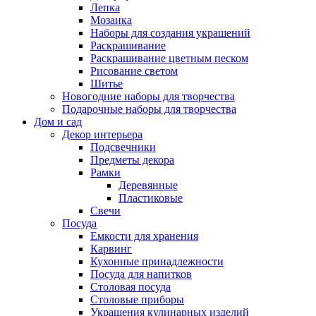
Лепка
Мозаика
Наборы для создания украшений
Раскрашивание
Раскрашивание цветным песком
Рисование светом
Шитье
Новогодние наборы для творчества
Подарочные наборы для творчества
Дом и сад
Декор интерьера
Подсвечники
Предметы декора
Рамки
Деревянные
Пластиковые
Свечи
Посуда
Емкости для хранения
Карвинг
Кухонные принадлежности
Посуда для напитков
Столовая посуда
Столовые приборы
Украшения кулинарных изделий