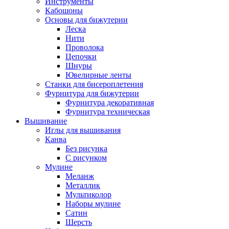
Инструменты
Кабошоны
Основы для бижутерии
Леска
Нити
Проволока
Цепочки
Шнуры
Ювелирные ленты
Станки для бисероплетения
Фурнитура для бижутерии
Фурнитура декоративная
Фурнитура техническая
Вышивание
Иглы для вышивания
Канва
Без рисунка
С рисунком
Мулине
Меланж
Металлик
Мультиколор
Наборы мулине
Сатин
Шерсть