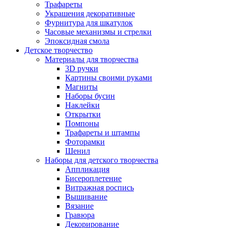
Трафареты
Украшения декоративные
Фурнитура для шкатулок
Часовые механизмы и стрелки
Эпоксидная смола
Детское творчество
Материалы для творчества
3D ручки
Картины своими руками
Магниты
Наборы бусин
Наклейки
Открытки
Помпоны
Трафареты и штампы
Фоторамки
Шенил
Наборы для детского творчества
Аппликация
Бисероплетение
Витражная роспись
Вышивание
Вязание
Гравюра
Декорирование