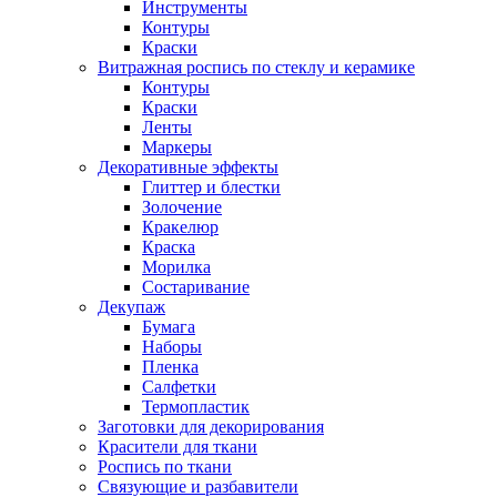
Инструменты
Контуры
Краски
Витражная роспись по стеклу и керамике
Контуры
Краски
Ленты
Маркеры
Декоративные эффекты
Глиттер и блестки
Золочение
Кракелюр
Краска
Морилка
Состаривание
Декупаж
Бумага
Наборы
Пленка
Салфетки
Термопластик
Заготовки для декорирования
Красители для ткани
Роспись по ткани
Связующие и разбавители