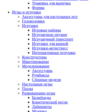
Упаковка для выпечки
Формы
Игры и игрушки
Аксессуары для настольных игр
Головоломки
Игрушки
Игровые наборы
Игрушечное оружие
Игрушечный транспорт
Игрушки для ванной
Игрушки-антистресс
Интерактивные игрушки
Конструкторы
Макетирование
Моделирование
Аксессуары
Румбоксы
Сборные модели
Настольные игры
Пазлы
Развивающие игры
Бизиборды
Кинетический песок
Лабиринты
Мозаика