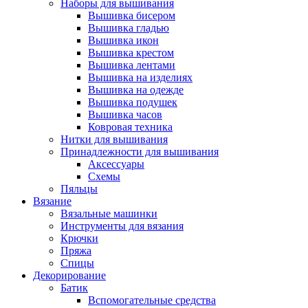
Наборы для вышивания
Вышивка бисером
Вышивка гладью
Вышивка икон
Вышивка крестом
Вышивка лентами
Вышивка на изделиях
Вышивка на одежде
Вышивка подушек
Вышивка часов
Ковровая техника
Нитки для вышивания
Принадлежности для вышивания
Аксессуары
Схемы
Пяльцы
Вязание
Вязальные машинки
Инструменты для вязания
Крючки
Пряжа
Спицы
Декорирование
Батик
Вспомогательные средства