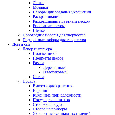
Лепка
Мозаика
Наборы для создания украшений
Раскрашивание
Раскрашивание цветным песком
Рисование светом
Шитье
Новогодние наборы для творчества
Подарочные наборы для творчества
Дом и сад
Декор интерьера
Подсвечники
Предметы декора
Рамки
Деревянные
Пластиковые
Свечи
Посуда
Емкости для хранения
Карвинг
Кухонные принадлежности
Посуда для напитков
Столовая посуда
Столовые приборы
Украшения кулинарных изделий