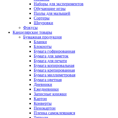
Наборы для экспериментов
Обучающие игры
Пазлы для малышей
Сортеры
Шнуровки
Фокусы
Канцелярские товары
Бумажная продукция
Бланки
Блокноты
Бумага гофрированная
Бумага для заметок
Бумага для печати
Бумага копировальная
Бумага крепированная
Бумага миллиметровая
Бумага цветная
Дневники
Ежедневники
Записные книжки
Картон
Конверты
Пенокартон
Пленка самоклеящаяся
Тетради