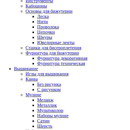
Инструменты
Кабошоны
Основы для бижутерии
Леска
Нити
Проволока
Цепочки
Шнуры
Ювелирные ленты
Станки для бисероплетения
Фурнитура для бижутерии
Фурнитура декоративная
Фурнитура техническая
Вышивание
Иглы для вышивания
Канва
Без рисунка
С рисунком
Мулине
Меланж
Металлик
Мультиколор
Наборы мулине
Сатин
Шерсть