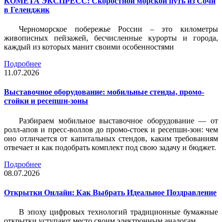
КОМЕТА ЭКСПРЕСС: Скоростной морской путь из Сочи
в Геленджик
Черноморское побережье России – это километры
живописных пейзажей, бесчисленные курорты и города,
каждый из которых манит своими особенностями
Подробнее
11.07.2026
Выставочное оборудование: мобильные стенды, промо-
стойки и ресепшн-зоны
Разбираем мобильное выставочное оборудование — от
ролл-апов и пресс-воллов до промо-стоек и ресепшн-зон: чем
оно отличается от капитальных стендов, каким требованиям
отвечает и как подобрать комплект под свою задачу и бюджет.
Подробнее
08.07.2026
Открытки Онлайн: Как Выбрать Идеальное Поздравление
В эпоху цифровых технологий традиционные бумажные
открытки уступают место своим электронным аналогам