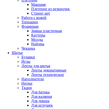
Плетение
Макраме
Плетение из резиночек
Стринг-арт
Работа с кожей
Топиарии
Фоамиран
Замша пластичная
Каттеры
Молды
Наборы
Чеканка
Шитье
Булавки
Иглы
Ленты для шитья
Ленты декоративные
Ленты технические
Наполнители
Нитки
Ткани
Для батика
Для валяния
Для декора
Для игрушек