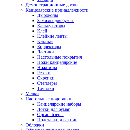
Демонстрационные доски
Канцелярские принадлежности
Дыроколы
Зажимы для бумаг
Калькуляторы
Клей
Клейкие ленты
Кнопки
Корректоры
Ластики
Настольные покрытия
Ножи канцелярские
Ножницы
Резаки
Скрепки
Степлеры
Точилки
Мелки
Настольные подставки
Канцелярские наборы
Лотки для бумаг
Органайзеры
Подставки для книг
Обложки