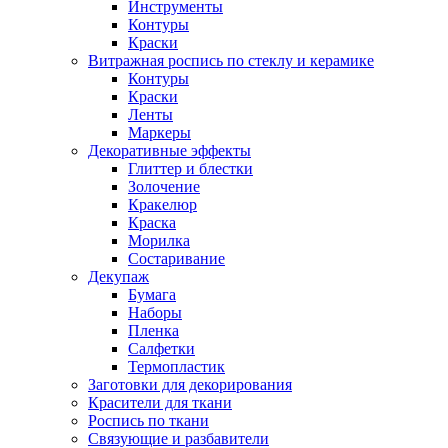
Инструменты
Контуры
Краски
Витражная роспись по стеклу и керамике
Контуры
Краски
Ленты
Маркеры
Декоративные эффекты
Глиттер и блестки
Золочение
Кракелюр
Краска
Морилка
Состаривание
Декупаж
Бумага
Наборы
Пленка
Салфетки
Термопластик
Заготовки для декорирования
Красители для ткани
Роспись по ткани
Связующие и разбавители