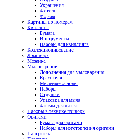
Украшения
Фитили
Формы
Картины по номерам
Квиллинг
Бумага
Инструменты
Наборы для квиллинга
Коллекционирование
Лэмпворк
Мозаика
Мыловарение
Дополнения для мыловарения
Красители
Мыльные основы
Наборы
Отдушки
Упаковка для мыла
Формы для литья
Наборы в технике пэчворк
Оригами
Бумага для оригами
Наборы для изготовления оригами
Папертоль