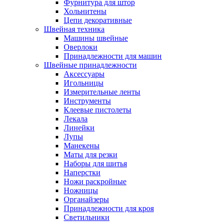
Фурнитура для штор
Хольнитены
Цепи декоративные
Швейная техника
Машины швейные
Оверлоки
Принадлежности для машин
Швейные принадлежности
Аксессуары
Игольницы
Измерительные ленты
Инструменты
Клеевые пистолеты
Лекала
Линейки
Лупы
Манекены
Маты для резки
Наборы для шитья
Наперстки
Ножи раскройные
Ножницы
Органайзеры
Принадлежности для кроя
Светильники