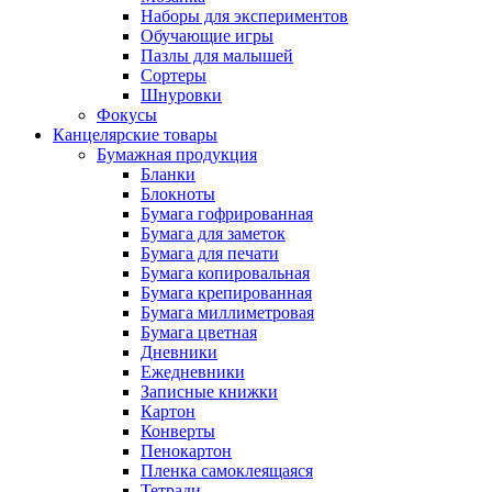
Наборы для экспериментов
Обучающие игры
Пазлы для малышей
Сортеры
Шнуровки
Фокусы
Канцелярские товары
Бумажная продукция
Бланки
Блокноты
Бумага гофрированная
Бумага для заметок
Бумага для печати
Бумага копировальная
Бумага крепированная
Бумага миллиметровая
Бумага цветная
Дневники
Ежедневники
Записные книжки
Картон
Конверты
Пенокартон
Пленка самоклеящаяся
Тетради