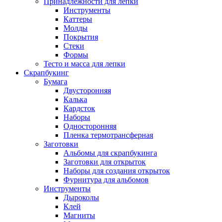
Принадлежности для лепки
Инструменты
Каттеры
Молды
Покрытия
Стеки
Формы
Тесто и масса для лепки
Скрапбукинг
Бумага
Двусторонняя
Калька
Кардсток
Наборы
Односторонняя
Пленка термотрансферная
Заготовки
Альбомы для скрапбукинга
Заготовки для открыток
Наборы для создания открыток
Фурнитура для альбомов
Инструменты
Дыроколы
Клей
Магниты