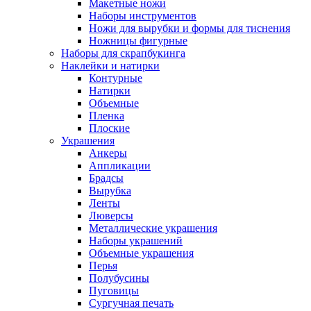
Макетные ножи
Наборы инструментов
Ножи для вырубки и формы для тиснения
Ножницы фигурные
Наборы для скрапбукинга
Наклейки и натирки
Контурные
Натирки
Объемные
Пленка
Плоские
Украшения
Анкеры
Аппликации
Брадсы
Вырубка
Ленты
Люверсы
Металлические украшения
Наборы украшений
Объемные украшения
Перья
Полубусины
Пуговицы
Сургучная печать