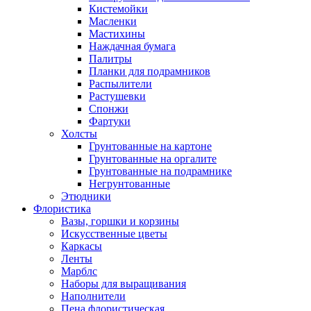
Кистемойки
Масленки
Мастихины
Наждачная бумага
Палитры
Планки для подрамников
Распылители
Растушевки
Спонжи
Фартуки
Холсты
Грунтованные на картоне
Грунтованные на оргалите
Грунтованные на подрамнике
Негрунтованные
Этюдники
Флористика
Вазы, горшки и корзины
Искусственные цветы
Каркасы
Ленты
Марблс
Наборы для выращивания
Наполнители
Пена флористическая