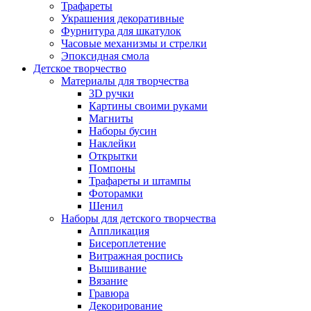
Трафареты
Украшения декоративные
Фурнитура для шкатулок
Часовые механизмы и стрелки
Эпоксидная смола
Детское творчество
Материалы для творчества
3D ручки
Картины своими руками
Магниты
Наборы бусин
Наклейки
Открытки
Помпоны
Трафареты и штампы
Фоторамки
Шенил
Наборы для детского творчества
Аппликация
Бисероплетение
Витражная роспись
Вышивание
Вязание
Гравюра
Декорирование