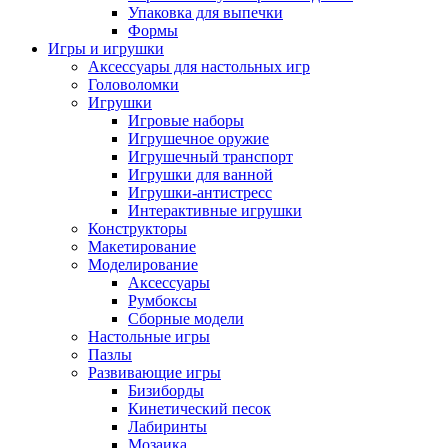
Упаковка для выпечки
Формы
Игры и игрушки
Аксессуары для настольных игр
Головоломки
Игрушки
Игровые наборы
Игрушечное оружие
Игрушечный транспорт
Игрушки для ванной
Игрушки-антистресс
Интерактивные игрушки
Конструкторы
Макетирование
Моделирование
Аксессуары
Румбоксы
Сборные модели
Настольные игры
Пазлы
Развивающие игры
Бизиборды
Кинетический песок
Лабиринты
Мозаика