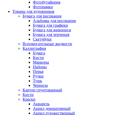
Фотобутафория
Фоторамки
Товары для художников
Бумага для рисования
Альбомы для рисования
Бумага для графики
Бумага для живописи
Бумага для черчения
Скетчбуки
Вспомогательные жидкости
Каллиграфия
Бумага
Кисти
Маркеры
Наборы
Перья
Ручки
Тушь
Чернила
Картон грунтованный
Кисти
Краски
Акварель
Акрил декоративный
Акрил художественный