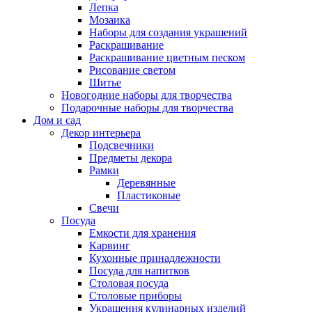
Лепка
Мозаика
Наборы для создания украшений
Раскрашивание
Раскрашивание цветным песком
Рисование светом
Шитье
Новогодние наборы для творчества
Подарочные наборы для творчества
Дом и сад
Декор интерьера
Подсвечники
Предметы декора
Рамки
Деревянные
Пластиковые
Свечи
Посуда
Емкости для хранения
Карвинг
Кухонные принадлежности
Посуда для напитков
Столовая посуда
Столовые приборы
Украшения кулинарных изделий