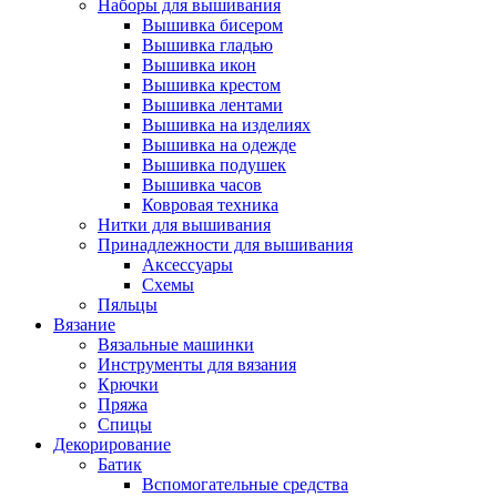
Наборы для вышивания
Вышивка бисером
Вышивка гладью
Вышивка икон
Вышивка крестом
Вышивка лентами
Вышивка на изделиях
Вышивка на одежде
Вышивка подушек
Вышивка часов
Ковровая техника
Нитки для вышивания
Принадлежности для вышивания
Аксессуары
Схемы
Пяльцы
Вязание
Вязальные машинки
Инструменты для вязания
Крючки
Пряжа
Спицы
Декорирование
Батик
Вспомогательные средства