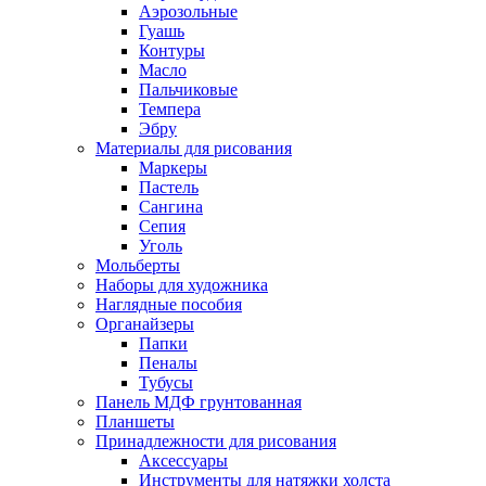
Аэрозольные
Гуашь
Контуры
Масло
Пальчиковые
Темпера
Эбру
Материалы для рисования
Маркеры
Пастель
Сангина
Сепия
Уголь
Мольберты
Наборы для художника
Наглядные пособия
Органайзеры
Папки
Пеналы
Тубусы
Панель МДФ грунтованная
Планшеты
Принадлежности для рисования
Аксессуары
Инструменты для натяжки холста