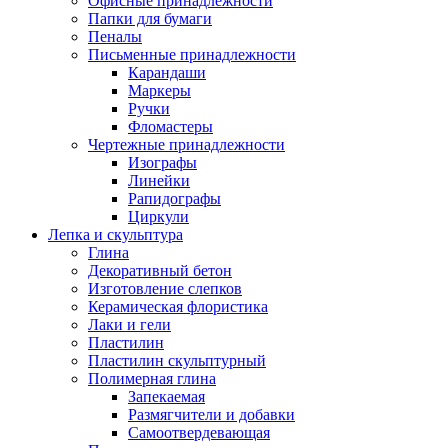
Офисные принадлежности
Папки для бумаги
Пеналы
Письменные принадлежности
Карандаши
Маркеры
Ручки
Фломастеры
Чертежные принадлежности
Изографы
Линейки
Рапидографы
Циркули
Лепка и скульптура
Глина
Декоративный бетон
Изготовление слепков
Керамическая флористика
Лаки и гели
Пластилин
Пластилин скульптурный
Полимерная глина
Запекаемая
Размягчители и добавки
Самоотвердевающая