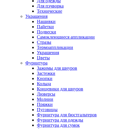
Для одежды
Для пэчворка
Технические
Украшения
Нашивки
Пайетки
Подвески
Самоклеющиеся аппликации
Стразы
Термоаппликации
Украшения
Цветы
Фурнитура
Зажимы для шнуров
Застежки
Кнопки
Кольца
Концевики для шнуров
Люверсы
Молнии
Пряжки
Пуговицы
Фурнитура для бюстгальтеров
Фурнитура для одежды
Фурнитура для сумок