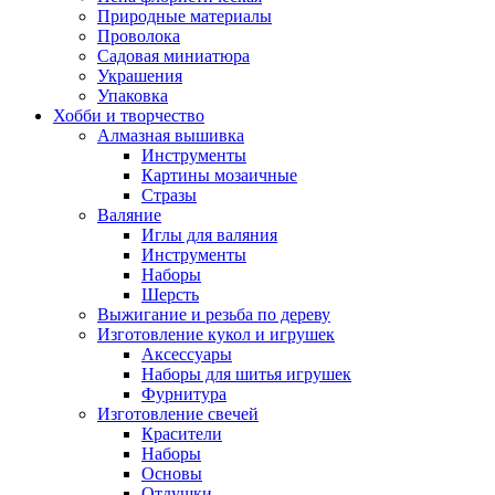
Природные материалы
Проволока
Садовая миниатюра
Украшения
Упаковка
Хобби и творчество
Алмазная вышивка
Инструменты
Картины мозаичные
Стразы
Валяние
Иглы для валяния
Инструменты
Наборы
Шерсть
Выжигание и резьба по дереву
Изготовление кукол и игрушек
Аксессуары
Наборы для шитья игрушек
Фурнитура
Изготовление свечей
Красители
Наборы
Основы
Отдушки