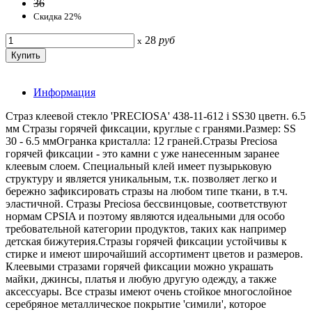
36
Скидка 22%
28
руб
x
Информация
Страз клеевой стекло 'PRECIOSA' 438-11-612 i SS30 цветн. 6.5
мм Стразы горячей фиксации, круглые с гранями.Размер: SS
30 - 6.5 ммОгранка кристалла: 12 граней.Стразы Preciosa
горячей фиксации - это камни с уже нанесенным заранее
клеевым слоем. Специальный клей имеет пузырьковую
структуру и является уникальным, т.к. позволяет легко и
бережно зафиксировать стразы на любом типе ткани, в т.ч.
эластичной. Стразы Preciosa бессвинцовые, соответствуют
нормам CPSIA и поэтому являются идеальными для особо
требовательной категории продуктов, таких как например
детская бижутерия.Стразы горячей фиксации устойчивы к
стирке и имеют широчайший ассортимент цветов и размеров.
Клеевыми стразами горячей фиксации можно украшать
майки, джинсы, платья и любую другую одежду, а также
аксессуары. Все стразы имеют очень стойкое многослойное
серебряное металлическое покрытие 'симили', которое