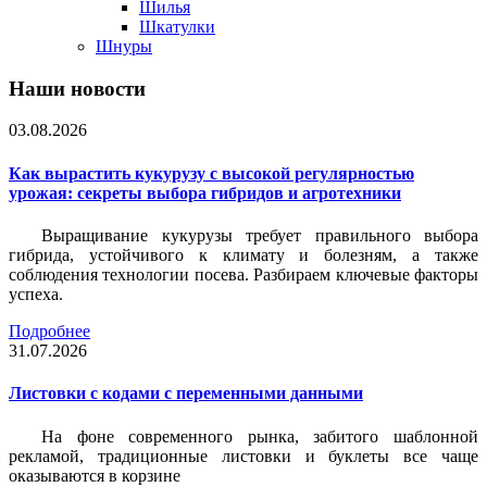
Шилья
Шкатулки
Шнуры
Наши новости
03.08.2026
Как вырастить кукурузу с высокой регулярностью
урожая: секреты выбора гибридов и агротехники
Выращивание кукурузы требует правильного выбора
гибрида, устойчивого к климату и болезням, а также
соблюдения технологии посева. Разбираем ключевые факторы
успеха.
Подробнее
31.07.2026
Листовки c кодами с переменными данными
На фоне современного рынка, забитого шаблонной
рекламой, традиционные листовки и буклеты все чаще
оказываются в корзине