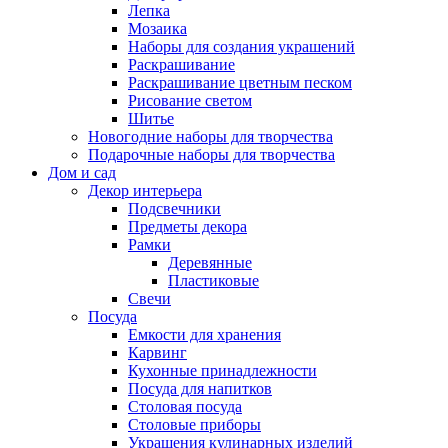
Лепка
Мозаика
Наборы для создания украшений
Раскрашивание
Раскрашивание цветным песком
Рисование светом
Шитье
Новогодние наборы для творчества
Подарочные наборы для творчества
Дом и сад
Декор интерьера
Подсвечники
Предметы декора
Рамки
Деревянные
Пластиковые
Свечи
Посуда
Емкости для хранения
Карвинг
Кухонные принадлежности
Посуда для напитков
Столовая посуда
Столовые приборы
Украшения кулинарных изделий