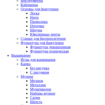
Инструменты
Кабошоны
Основы для бижутерии
Леска
Нити
Проволока
Цепочки
Шнуры
Ювелирные ленты
Станки для бисероплетения
Фурнитура для бижутерии
Фурнитура декоративная
Фурнитура техническая
Вышивание
Иглы для вышивания
Канва
Без рисунка
С рисунком
Мулине
Меланж
Металлик
Мультиколор
Наборы мулине
Сатин
Шерсть