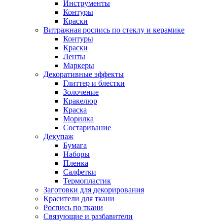
Инструменты
Контуры
Краски
Витражная роспись по стеклу и керамике
Контуры
Краски
Ленты
Маркеры
Декоративные эффекты
Глиттер и блестки
Золочение
Кракелюр
Краска
Морилка
Состаривание
Декупаж
Бумага
Наборы
Пленка
Салфетки
Термопластик
Заготовки для декорирования
Красители для ткани
Роспись по ткани
Связующие и разбавители