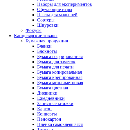
Наборы для экспериментов
Обучающие игры
Пазлы для малышей
Сортеры
Шнуровки
Фокусы
Канцелярские товары
Бумажная продукция
Бланки
Блокноты
Бумага гофрированная
Бумага для заметок
Бумага для печати
Бумага копировальная
Бумага крепированная
Бумага миллиметровая
Бумага цветная
Дневники
Ежедневники
Записные книжки
Картон
Конверты
Пенокартон
Пленка самоклеящаяся
Тетради