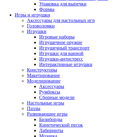
Упаковка для выпечки
Формы
Игры и игрушки
Аксессуары для настольных игр
Головоломки
Игрушки
Игровые наборы
Игрушечное оружие
Игрушечный транспорт
Игрушки для ванной
Игрушки-антистресс
Интерактивные игрушки
Конструкторы
Макетирование
Моделирование
Аксессуары
Румбоксы
Сборные модели
Настольные игры
Пазлы
Развивающие игры
Бизиборды
Кинетический песок
Лабиринты
Мозаика