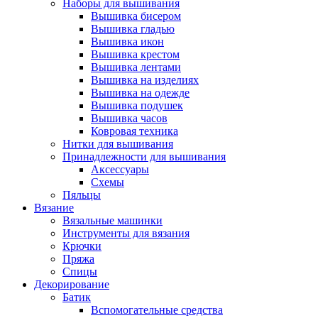
Наборы для вышивания
Вышивка бисером
Вышивка гладью
Вышивка икон
Вышивка крестом
Вышивка лентами
Вышивка на изделиях
Вышивка на одежде
Вышивка подушек
Вышивка часов
Ковровая техника
Нитки для вышивания
Принадлежности для вышивания
Аксессуары
Схемы
Пяльцы
Вязание
Вязальные машинки
Инструменты для вязания
Крючки
Пряжа
Спицы
Декорирование
Батик
Вспомогательные средства