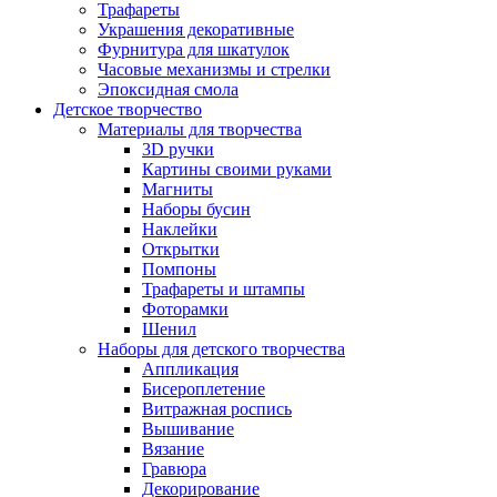
Трафареты
Украшения декоративные
Фурнитура для шкатулок
Часовые механизмы и стрелки
Эпоксидная смола
Детское творчество
Материалы для творчества
3D ручки
Картины своими руками
Магниты
Наборы бусин
Наклейки
Открытки
Помпоны
Трафареты и штампы
Фоторамки
Шенил
Наборы для детского творчества
Аппликация
Бисероплетение
Витражная роспись
Вышивание
Вязание
Гравюра
Декорирование