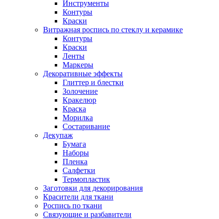
Инструменты
Контуры
Краски
Витражная роспись по стеклу и керамике
Контуры
Краски
Ленты
Маркеры
Декоративные эффекты
Глиттер и блестки
Золочение
Кракелюр
Краска
Морилка
Состаривание
Декупаж
Бумага
Наборы
Пленка
Салфетки
Термопластик
Заготовки для декорирования
Красители для ткани
Роспись по ткани
Связующие и разбавители