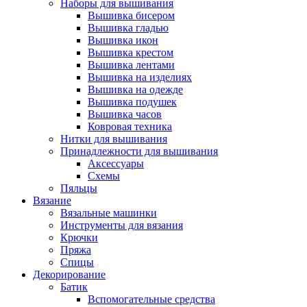
Наборы для вышивания
Вышивка бисером
Вышивка гладью
Вышивка икон
Вышивка крестом
Вышивка лентами
Вышивка на изделиях
Вышивка на одежде
Вышивка подушек
Вышивка часов
Ковровая техника
Нитки для вышивания
Принадлежности для вышивания
Аксессуары
Схемы
Пяльцы
Вязание
Вязальные машинки
Инструменты для вязания
Крючки
Пряжа
Спицы
Декорирование
Батик
Вспомогательные средства