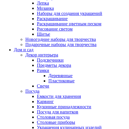
Лепка
Мозаика
Наборы для создания украшений
Раскрашивание
Раскрашивание цветным песком
Рисование светом
Шитье
Новогодние наборы для творчества
Подарочные наборы для творчества
Дом и сад
Декор интерьера
Подсвечники
Предметы декора
Рамки
Деревянные
Пластиковые
Свечи
Посуда
Емкости для хранения
Карвинг
Кухонные принадлежности
Посуда для напитков
Столовая посуда
Столовые приборы
Украшения кулинарных изделий