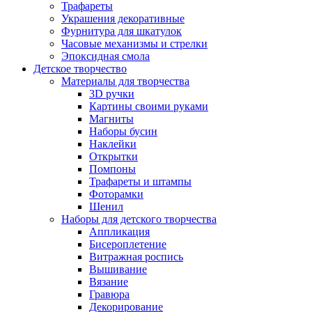
Трафареты
Украшения декоративные
Фурнитура для шкатулок
Часовые механизмы и стрелки
Эпоксидная смола
Детское творчество
Материалы для творчества
3D ручки
Картины своими руками
Магниты
Наборы бусин
Наклейки
Открытки
Помпоны
Трафареты и штампы
Фоторамки
Шенил
Наборы для детского творчества
Аппликация
Бисероплетение
Витражная роспись
Вышивание
Вязание
Гравюра
Декорирование