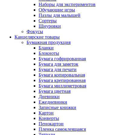
Наборы для экспериментов
Обучающие игры
Пазлы для малышей
Сортеры
Шнуровки
Фокусы
Канцелярские товары
Бумажная продукция
Бланки
Блокноты
Бумага гофрированная
Бумага для заметок
Бумага для печати
Бумага копировальная
Бумага крепированная
Бумага миллиметровая
Бумага цветная
Дневники
Ежедневники
Записные книжки
Картон
Конверты
Пенокартон
Пленка самоклеящаяся
Тетради