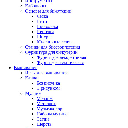
Инструменты
Кабошоны
Основы для бижутерии
Леска
Нити
Проволока
Цепочки
Шнуры
Ювелирные ленты
Станки для бисероплетения
Фурнитура для бижутерии
Фурнитура декоративная
Фурнитура техническая
Вышивание
Иглы для вышивания
Канва
Без рисунка
С рисунком
Мулине
Меланж
Металлик
Мультиколор
Наборы мулине
Сатин
Шерсть