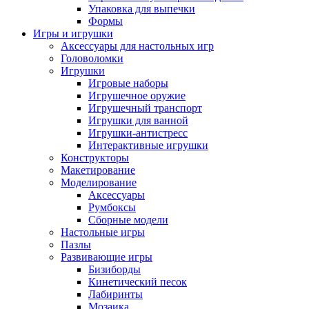
Упаковка для выпечки
Формы
Игры и игрушки
Аксессуары для настольных игр
Головоломки
Игрушки
Игровые наборы
Игрушечное оружие
Игрушечный транспорт
Игрушки для ванной
Игрушки-антистресс
Интерактивные игрушки
Конструкторы
Макетирование
Моделирование
Аксессуары
Румбоксы
Сборные модели
Настольные игры
Пазлы
Развивающие игры
Бизиборды
Кинетический песок
Лабиринты
Мозаика