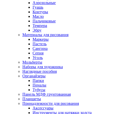
Аэрозольные
Гуашь
Контуры
Масло
Пальчиковые
Темпера
Эбру
Материалы для рисования
Маркеры
Пастель
Сангина
Сепия
Уголь
Мольберты
Наборы для художника
Наглядные пособия
Органайзеры
Папки
Пеналы
Тубусы
Панель МДФ грунтованная
Планшеты
Принадлежности для рисования
Аксессуары
Инструменты для натяжки холста