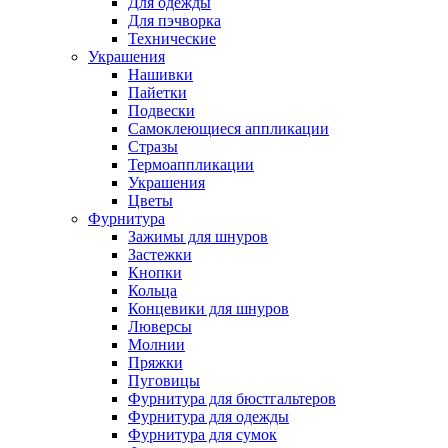
Для одежды
Для пэчворка
Технические
Украшения
Нашивки
Пайетки
Подвески
Самоклеющиеся аппликации
Стразы
Термоаппликации
Украшения
Цветы
Фурнитура
Зажимы для шнуров
Застежки
Кнопки
Кольца
Концевики для шнуров
Люверсы
Молнии
Пряжки
Пуговицы
Фурнитура для бюстгальтеров
Фурнитура для одежды
Фурнитура для сумок