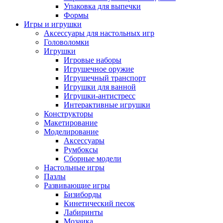
Упаковка для выпечки
Формы
Игры и игрушки
Аксессуары для настольных игр
Головоломки
Игрушки
Игровые наборы
Игрушечное оружие
Игрушечный транспорт
Игрушки для ванной
Игрушки-антистресс
Интерактивные игрушки
Конструкторы
Макетирование
Моделирование
Аксессуары
Румбоксы
Сборные модели
Настольные игры
Пазлы
Развивающие игры
Бизиборды
Кинетический песок
Лабиринты
Мозаика