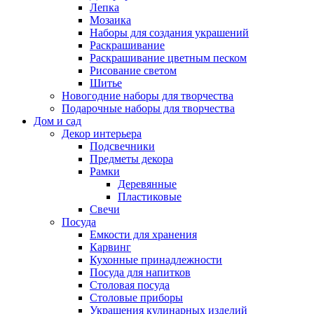
Лепка
Мозаика
Наборы для создания украшений
Раскрашивание
Раскрашивание цветным песком
Рисование светом
Шитье
Новогодние наборы для творчества
Подарочные наборы для творчества
Дом и сад
Декор интерьера
Подсвечники
Предметы декора
Рамки
Деревянные
Пластиковые
Свечи
Посуда
Емкости для хранения
Карвинг
Кухонные принадлежности
Посуда для напитков
Столовая посуда
Столовые приборы
Украшения кулинарных изделий