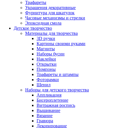
Трафареты
Украшения декоративные
Фурнитура для шкатулок
Часовые механизмы и стрелки
Эпоксидная смола
Детское творчество
Материалы для творчества
3D ручки
Картины своими руками
Магниты
Наборы бусин
Наклейки
Открытки
Помпоны
Трафареты и штампы
Фоторамки
Шенил
Наборы для детского творчества
Аппликация
Бисероплетение
Витражная роспись
Вышивание
Вязание
Гравюра
Декорирование