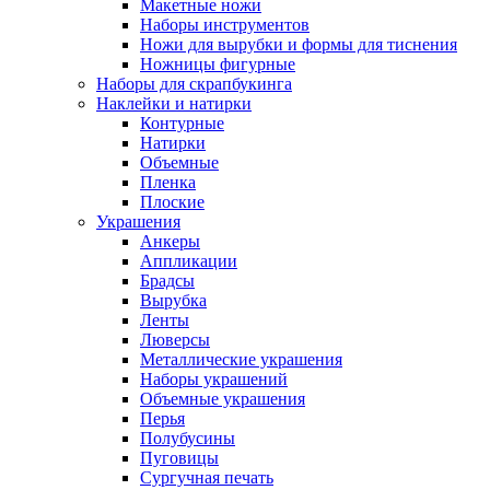
Макетные ножи
Наборы инструментов
Ножи для вырубки и формы для тиснения
Ножницы фигурные
Наборы для скрапбукинга
Наклейки и натирки
Контурные
Натирки
Объемные
Пленка
Плоские
Украшения
Анкеры
Аппликации
Брадсы
Вырубка
Ленты
Люверсы
Металлические украшения
Наборы украшений
Объемные украшения
Перья
Полубусины
Пуговицы
Сургучная печать