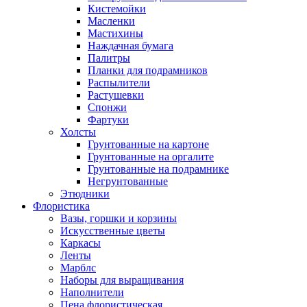
Кистемойки
Масленки
Мастихины
Наждачная бумага
Палитры
Планки для подрамников
Распылители
Растушевки
Спонжи
Фартуки
Холсты
Грунтованные на картоне
Грунтованные на оргалите
Грунтованные на подрамнике
Негрунтованные
Этюдники
Флористика
Вазы, горшки и корзины
Искусственные цветы
Каркасы
Ленты
Марблс
Наборы для выращивания
Наполнители
Пена флористическая