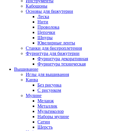
Инструменты
Кабошоны
Основы для бижутерии
Леска
Нити
Проволока
Цепочки
Шнуры
Ювелирные ленты
Станки для бисероплетения
Фурнитура для бижутерии
Фурнитура декоративная
Фурнитура техническая
Вышивание
Иглы для вышивания
Канва
Без рисунка
С рисунком
Мулине
Меланж
Металлик
Мультиколор
Наборы мулине
Сатин
Шерсть