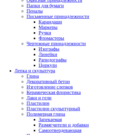
Офисные принадлежности
Папки для бумаги
Пеналы
Письменные принадлежности
Карандаши
Маркеры
Ручки
Фломастеры
Чертежные принадлежности
Изографы
Линейки
Рапидографы
Циркули
Лепка и скульптура
Глина
Декоративный бетон
Изготовление слепков
Керамическая флористика
Лаки и гели
Пластилин
Пластилин скульптурный
Полимерная глина
Запекаемая
Размягчители и добавки
Самоотвердевающая