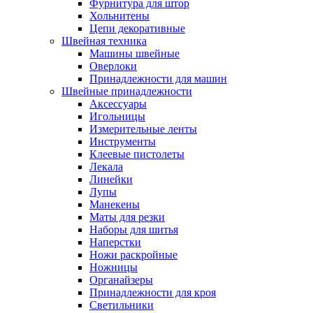
Фурнитура для штор
Хольнитены
Цепи декоративные
Швейная техника
Машины швейные
Оверлоки
Принадлежности для машин
Швейные принадлежности
Аксессуары
Игольницы
Измерительные ленты
Инструменты
Клеевые пистолеты
Лекала
Линейки
Лупы
Манекены
Маты для резки
Наборы для шитья
Наперстки
Ножи раскройные
Ножницы
Органайзеры
Принадлежности для кроя
Светильники