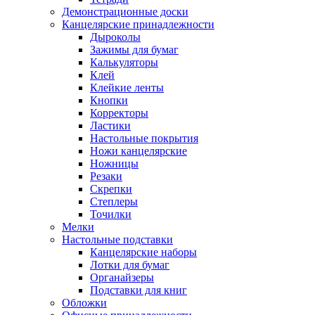
Демонстрационные доски
Канцелярские принадлежности
Дыроколы
Зажимы для бумаг
Калькуляторы
Клей
Клейкие ленты
Кнопки
Корректоры
Ластики
Настольные покрытия
Ножи канцелярские
Ножницы
Резаки
Скрепки
Степлеры
Точилки
Мелки
Настольные подставки
Канцелярские наборы
Лотки для бумаг
Органайзеры
Подставки для книг
Обложки