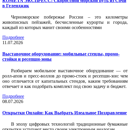
КОМЕТА ЭКСПРЕСС: Скоростной морской путь из Сочи
в Геленджик
Черноморское побережье России – это километры
живописных пейзажей, бесчисленные курорты и города,
каждый из которых манит своими особенностями
Подробнее
11.07.2026
Выставочное оборудование: мобильные стенды, промо-
стойки и ресепшн-зоны
Разбираем мобильное выставочное оборудование — от
ролл-апов и пресс-воллов до промо-стоек и ресепшн-зон: чем
оно отличается от капитальных стендов, каким требованиям
отвечает и как подобрать комплект под свою задачу и бюджет.
Подробнее
08.07.2026
Открытки Онлайн: Как Выбрать Идеальное Поздравление
В эпоху цифровых технологий традиционные бумажные
открытки уступают место своим электронным аналогам