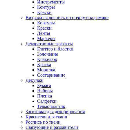
Инструменты
Контуры
Краски
Витражная роспись по стеклу и керамике
Контуры
Краски
Ленты
Маркеры
Декоративные эффекты
Глиттер и блестки
Золочение
Кракелюр
Краска
Морилка
Состаривание
Декупаж
Бумага
Наборы
Пленка
Салфетки
Термопластик
Заготовки для декорирования
Красители для ткани
Роспись по ткани
Связующие и разбавители