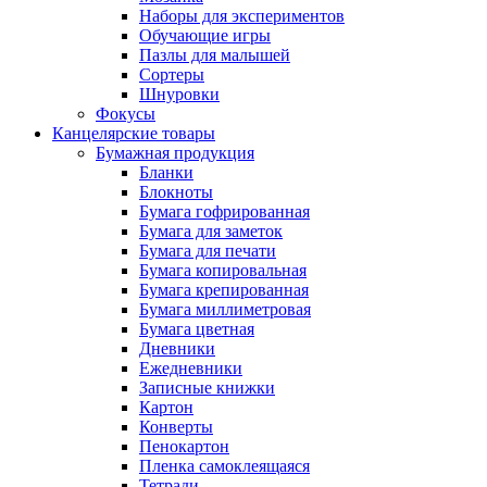
Наборы для экспериментов
Обучающие игры
Пазлы для малышей
Сортеры
Шнуровки
Фокусы
Канцелярские товары
Бумажная продукция
Бланки
Блокноты
Бумага гофрированная
Бумага для заметок
Бумага для печати
Бумага копировальная
Бумага крепированная
Бумага миллиметровая
Бумага цветная
Дневники
Ежедневники
Записные книжки
Картон
Конверты
Пенокартон
Пленка самоклеящаяся
Тетради