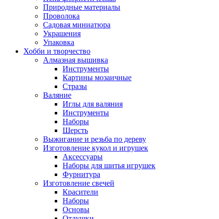
Природные материалы
Проволока
Садовая миниатюра
Украшения
Упаковка
Хобби и творчество
Алмазная вышивка
Инструменты
Картины мозаичные
Стразы
Валяние
Иглы для валяния
Инструменты
Наборы
Шерсть
Выжигание и резьба по дереву
Изготовление кукол и игрушек
Аксессуары
Наборы для шитья игрушек
Фурнитура
Изготовление свечей
Красители
Наборы
Основы
Отдушки