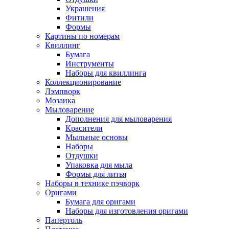
Украшения
Фитили
Формы
Картины по номерам
Квиллинг
Бумага
Инструменты
Наборы для квиллинга
Коллекционирование
Лэмпворк
Мозаика
Мыловарение
Дополнения для мыловарения
Красители
Мыльные основы
Наборы
Отдушки
Упаковка для мыла
Формы для литья
Наборы в технике пэчворк
Оригами
Бумага для оригами
Наборы для изготовления оригами
Папертоль