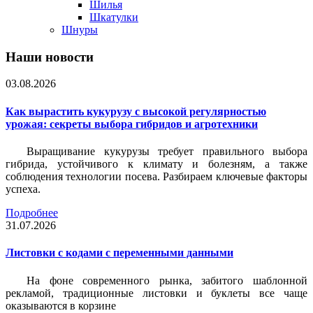
Шилья
Шкатулки
Шнуры
Наши новости
03.08.2026
Как вырастить кукурузу с высокой регулярностью
урожая: секреты выбора гибридов и агротехники
Выращивание кукурузы требует правильного выбора
гибрида, устойчивого к климату и болезням, а также
соблюдения технологии посева. Разбираем ключевые факторы
успеха.
Подробнее
31.07.2026
Листовки c кодами с переменными данными
На фоне современного рынка, забитого шаблонной
рекламой, традиционные листовки и буклеты все чаще
оказываются в корзине