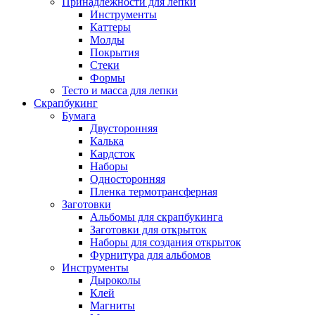
Принадлежности для лепки
Инструменты
Каттеры
Молды
Покрытия
Стеки
Формы
Тесто и масса для лепки
Скрапбукинг
Бумага
Двусторонняя
Калька
Кардсток
Наборы
Односторонняя
Пленка термотрансферная
Заготовки
Альбомы для скрапбукинга
Заготовки для открыток
Наборы для создания открыток
Фурнитура для альбомов
Инструменты
Дыроколы
Клей
Магниты