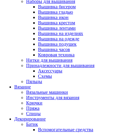
Наборы для вышивания
Вышивка бисером
Вышивка гладью
Вышивка икон
Вышивка крестом
Вышивка лентами
Вышивка на изделиях
Вышивка на одежде
Вышивка подушек
Вышивка часов
Ковровая техника
Нитки для вышивания
Принадлежности для вышивания
Аксессуары
Схемы
Пяльцы
Вязание
Вязальные машинки
Инструменты для вязания
Крючки
Пряжа
Спицы
Декорирование
Батик
Вспомогательные средства