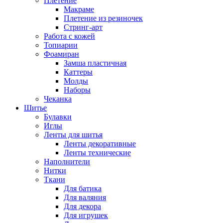
Плетение
Макраме
Плетение из резиночек
Стринг-арт
Работа с кожей
Топиарии
Фоамиран
Замша пластичная
Каттеры
Молды
Наборы
Чеканка
Шитье
Булавки
Иглы
Ленты для шитья
Ленты декоративные
Ленты технические
Наполнители
Нитки
Ткани
Для батика
Для валяния
Для декора
Для игрушек