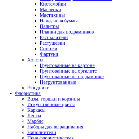
Кистемойки
Масленки
Мастихины
Наждачная бумага
Палитры
Планки для подрамников
Распылители
Растушевки
Спонжи
Фартуки
Холсты
Грунтованные на картоне
Грунтованные на оргалите
Грунтованные на подрамнике
Негрунтованные
Этюдники
Флористика
Вазы, горшки и корзины
Искусственные цветы
Каркасы
Ленты
Марблс
Наборы для выращивания
Наполнители
Пена флористическая