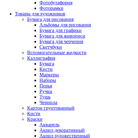
Фотобутафория
Фоторамки
Товары для художников
Бумага для рисования
Альбомы для рисования
Бумага для графики
Бумага для живописи
Бумага для черчения
Скетчбуки
Вспомогательные жидкости
Каллиграфия
Бумага
Кисти
Маркеры
Наборы
Перья
Ручки
Тушь
Чернила
Картон грунтованный
Кисти
Краски
Акварель
Акрил декоративный
Акрил художественный