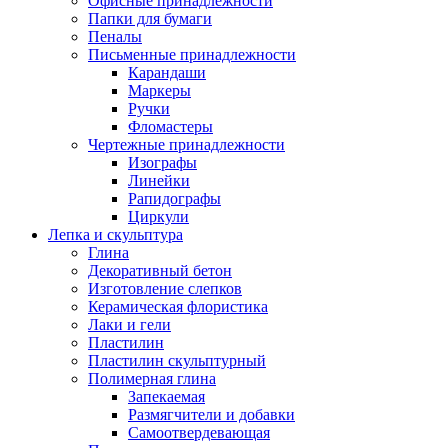
Офисные принадлежности
Папки для бумаги
Пеналы
Письменные принадлежности
Карандаши
Маркеры
Ручки
Фломастеры
Чертежные принадлежности
Изографы
Линейки
Рапидографы
Циркули
Лепка и скульптура
Глина
Декоративный бетон
Изготовление слепков
Керамическая флористика
Лаки и гели
Пластилин
Пластилин скульптурный
Полимерная глина
Запекаемая
Размягчители и добавки
Самоотвердевающая