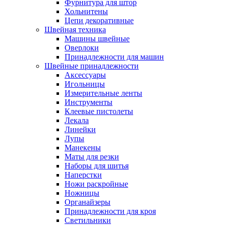
Фурнитура для штор
Хольнитены
Цепи декоративные
Швейная техника
Машины швейные
Оверлоки
Принадлежности для машин
Швейные принадлежности
Аксессуары
Игольницы
Измерительные ленты
Инструменты
Клеевые пистолеты
Лекала
Линейки
Лупы
Манекены
Маты для резки
Наборы для шитья
Наперстки
Ножи раскройные
Ножницы
Органайзеры
Принадлежности для кроя
Светильники