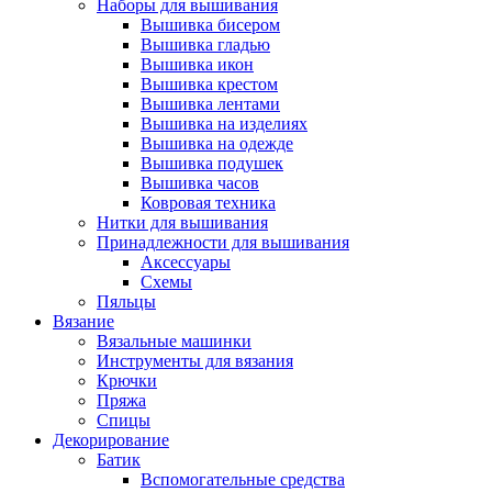
Наборы для вышивания
Вышивка бисером
Вышивка гладью
Вышивка икон
Вышивка крестом
Вышивка лентами
Вышивка на изделиях
Вышивка на одежде
Вышивка подушек
Вышивка часов
Ковровая техника
Нитки для вышивания
Принадлежности для вышивания
Аксессуары
Схемы
Пяльцы
Вязание
Вязальные машинки
Инструменты для вязания
Крючки
Пряжа
Спицы
Декорирование
Батик
Вспомогательные средства