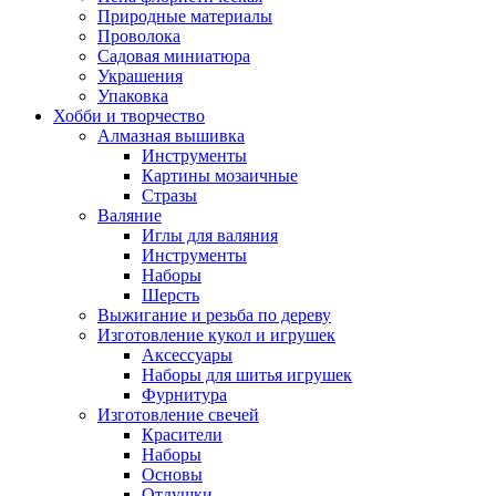
Природные материалы
Проволока
Садовая миниатюра
Украшения
Упаковка
Хобби и творчество
Алмазная вышивка
Инструменты
Картины мозаичные
Стразы
Валяние
Иглы для валяния
Инструменты
Наборы
Шерсть
Выжигание и резьба по дереву
Изготовление кукол и игрушек
Аксессуары
Наборы для шитья игрушек
Фурнитура
Изготовление свечей
Красители
Наборы
Основы
Отдушки