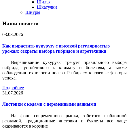
Шилья
Шкатулки
Шнуры
Наши новости
03.08.2026
Как вырастить кукурузу с высокой регулярностью
урожая: секреты выбора гибридов и агротехники
Выращивание кукурузы требует правильного выбора
гибрида, устойчивого к климату и болезням, а также
соблюдения технологии посева. Разбираем ключевые факторы
успеха.
Подробнее
31.07.2026
Листовки c кодами с переменными данными
На фоне современного рынка, забитого шаблонной
рекламой, традиционные листовки и буклеты все чаще
оказываются в корзине