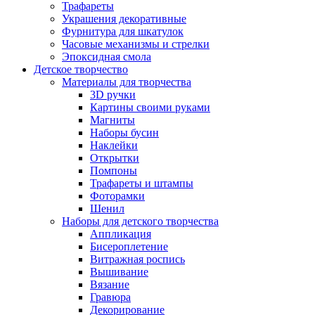
Трафареты
Украшения декоративные
Фурнитура для шкатулок
Часовые механизмы и стрелки
Эпоксидная смола
Детское творчество
Материалы для творчества
3D ручки
Картины своими руками
Магниты
Наборы бусин
Наклейки
Открытки
Помпоны
Трафареты и штампы
Фоторамки
Шенил
Наборы для детского творчества
Аппликация
Бисероплетение
Витражная роспись
Вышивание
Вязание
Гравюра
Декорирование