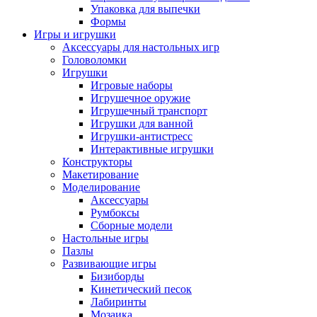
Упаковка для выпечки
Формы
Игры и игрушки
Аксессуары для настольных игр
Головоломки
Игрушки
Игровые наборы
Игрушечное оружие
Игрушечный транспорт
Игрушки для ванной
Игрушки-антистресс
Интерактивные игрушки
Конструкторы
Макетирование
Моделирование
Аксессуары
Румбоксы
Сборные модели
Настольные игры
Пазлы
Развивающие игры
Бизиборды
Кинетический песок
Лабиринты
Мозаика