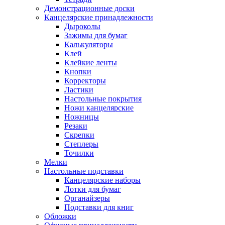
Демонстрационные доски
Канцелярские принадлежности
Дыроколы
Зажимы для бумаг
Калькуляторы
Клей
Клейкие ленты
Кнопки
Корректоры
Ластики
Настольные покрытия
Ножи канцелярские
Ножницы
Резаки
Скрепки
Степлеры
Точилки
Мелки
Настольные подставки
Канцелярские наборы
Лотки для бумаг
Органайзеры
Подставки для книг
Обложки