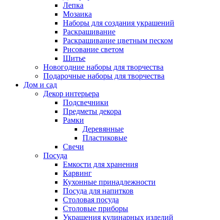
Лепка
Мозаика
Наборы для создания украшений
Раскрашивание
Раскрашивание цветным песком
Рисование светом
Шитье
Новогодние наборы для творчества
Подарочные наборы для творчества
Дом и сад
Декор интерьера
Подсвечники
Предметы декора
Рамки
Деревянные
Пластиковые
Свечи
Посуда
Емкости для хранения
Карвинг
Кухонные принадлежности
Посуда для напитков
Столовая посуда
Столовые приборы
Украшения кулинарных изделий