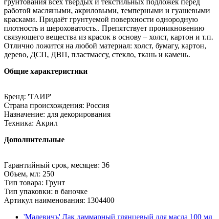
грунтования всех твёрдых и текстильных подложек перед
работой масляными, акриловыми, темперными и гуашевыми
красками. Придаёт грунтуемой поверхности однородную
плотность и шероховатость.. Препятствует проникновению
связующего вещества из красок в основу – холст, картон и т.п.
Отлично ложится на любой материал: холст, бумагу, картон,
дерево, ДСП, ДВП, пластмассу, стекло, ткань и камень.
Общие характеристики
Бренд: 'ТАИР'
Страна происхождения: Россия
Назначение: для декорирования
Техника: Акрил
Дополнительные
Гарантийный срок, месяцев: 36
Объем, мл: 250
Тип товара: Грунт
Тип упаковки: в баночке
Артикул наименования: 1304400
'Малевичъ' Лак даммарный глянцевый для масла 100 мл