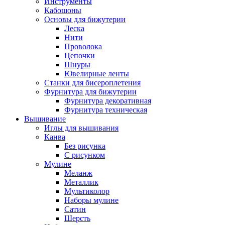
Инструменты
Кабошоны
Основы для бижутерии
Леска
Нити
Проволока
Цепочки
Шнуры
Ювелирные ленты
Станки для бисероплетения
Фурнитура для бижутерии
Фурнитура декоративная
Фурнитура техническая
Вышивание
Иглы для вышивания
Канва
Без рисунка
С рисунком
Мулине
Меланж
Металлик
Мультиколор
Наборы мулине
Сатин
Шерсть