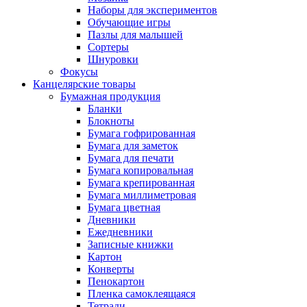
Наборы для экспериментов
Обучающие игры
Пазлы для малышей
Сортеры
Шнуровки
Фокусы
Канцелярские товары
Бумажная продукция
Бланки
Блокноты
Бумага гофрированная
Бумага для заметок
Бумага для печати
Бумага копировальная
Бумага крепированная
Бумага миллиметровая
Бумага цветная
Дневники
Ежедневники
Записные книжки
Картон
Конверты
Пенокартон
Пленка самоклеящаяся
Тетради