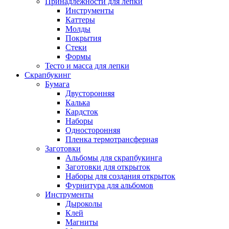
Принадлежности для лепки
Инструменты
Каттеры
Молды
Покрытия
Стеки
Формы
Тесто и масса для лепки
Скрапбукинг
Бумага
Двусторонняя
Калька
Кардсток
Наборы
Односторонняя
Пленка термотрансферная
Заготовки
Альбомы для скрапбукинга
Заготовки для открыток
Наборы для создания открыток
Фурнитура для альбомов
Инструменты
Дыроколы
Клей
Магниты