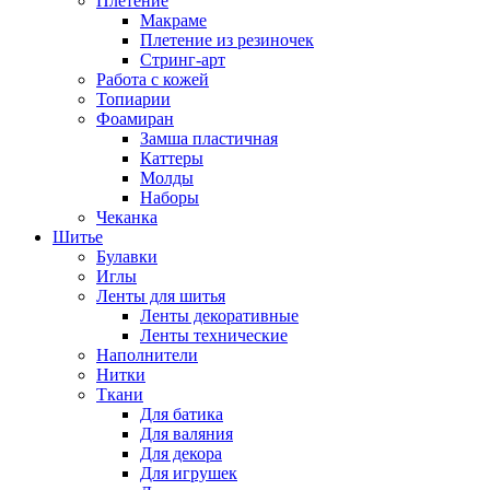
Плетение
Макраме
Плетение из резиночек
Стринг-арт
Работа с кожей
Топиарии
Фоамиран
Замша пластичная
Каттеры
Молды
Наборы
Чеканка
Шитье
Булавки
Иглы
Ленты для шитья
Ленты декоративные
Ленты технические
Наполнители
Нитки
Ткани
Для батика
Для валяния
Для декора
Для игрушек