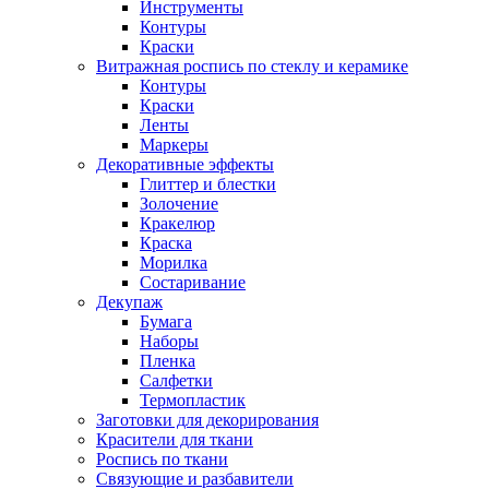
Инструменты
Контуры
Краски
Витражная роспись по стеклу и керамике
Контуры
Краски
Ленты
Маркеры
Декоративные эффекты
Глиттер и блестки
Золочение
Кракелюр
Краска
Морилка
Состаривание
Декупаж
Бумага
Наборы
Пленка
Салфетки
Термопластик
Заготовки для декорирования
Красители для ткани
Роспись по ткани
Связующие и разбавители