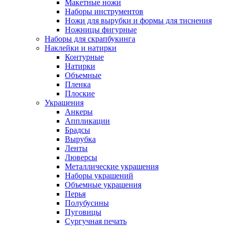
Макетные ножи
Наборы инструментов
Ножи для вырубки и формы для тиснения
Ножницы фигурные
Наборы для скрапбукинга
Наклейки и натирки
Контурные
Натирки
Объемные
Пленка
Плоские
Украшения
Анкеры
Аппликации
Брадсы
Вырубка
Ленты
Люверсы
Металлические украшения
Наборы украшений
Объемные украшения
Перья
Полубусины
Пуговицы
Сургучная печать