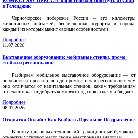
КОМЕТА ЭКСПРЕСС: Скоростной морской путь из Сочи
в Геленджик
Черноморское побережье России – это километры
живописных пейзажей, бесчисленные курорты и города,
каждый из которых манит своими особенностями
Подробнее
11.07.2026
Выставочное оборудование: мобильные стенды, промо-
стойки и ресепшн-зоны
Разбираем мобильное выставочное оборудование — от
ролл-апов и пресс-воллов до промо-стоек и ресепшн-зон: чем
оно отличается от капитальных стендов, каким требованиям
отвечает и как подобрать комплект под свою задачу и бюджет.
Подробнее
08.07.2026
Открытки Онлайн: Как Выбрать Идеальное Поздравление
В эпоху цифровых технологий традиционные бумажные
открытки уступают место своим электронным аналогам