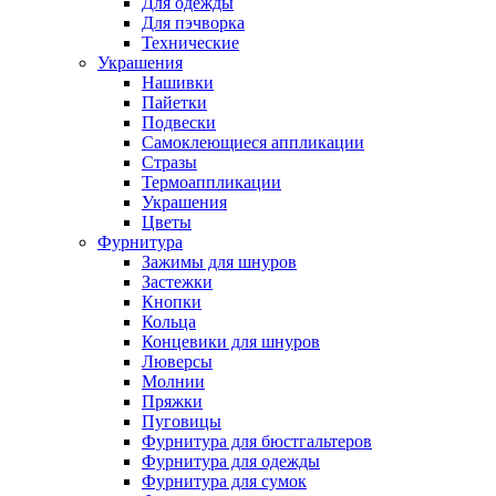
Для одежды
Для пэчворка
Технические
Украшения
Нашивки
Пайетки
Подвески
Самоклеющиеся аппликации
Стразы
Термоаппликации
Украшения
Цветы
Фурнитура
Зажимы для шнуров
Застежки
Кнопки
Кольца
Концевики для шнуров
Люверсы
Молнии
Пряжки
Пуговицы
Фурнитура для бюстгальтеров
Фурнитура для одежды
Фурнитура для сумок