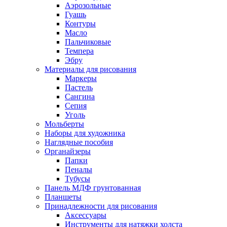
Аэрозольные
Гуашь
Контуры
Масло
Пальчиковые
Темпера
Эбру
Материалы для рисования
Маркеры
Пастель
Сангина
Сепия
Уголь
Мольберты
Наборы для художника
Наглядные пособия
Органайзеры
Папки
Пеналы
Тубусы
Панель МДФ грунтованная
Планшеты
Принадлежности для рисования
Аксессуары
Инструменты для натяжки холста