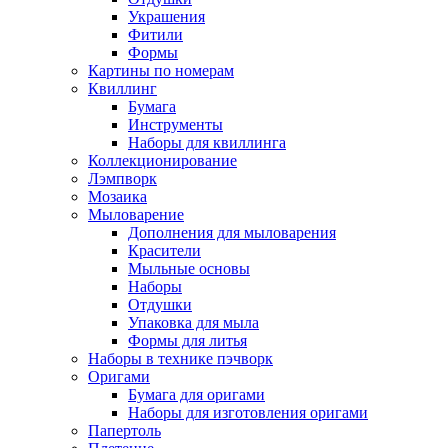
Украшения
Фитили
Формы
Картины по номерам
Квиллинг
Бумага
Инструменты
Наборы для квиллинга
Коллекционирование
Лэмпворк
Мозаика
Мыловарение
Дополнения для мыловарения
Красители
Мыльные основы
Наборы
Отдушки
Упаковка для мыла
Формы для литья
Наборы в технике пэчворк
Оригами
Бумага для оригами
Наборы для изготовления оригами
Папертоль