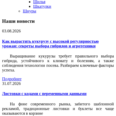
Шилья
Шкатулки
Шнуры
Наши новости
03.08.2026
Как вырастить кукурузу с высокой регулярностью
урожая: секреты выбора гибридов и агротехники
Выращивание кукурузы требует правильного выбора
гибрида, устойчивого к климату и болезням, а также
соблюдения технологии посева. Разбираем ключевые факторы
успеха.
Подробнее
31.07.2026
Листовки c кодами с переменными данными
На фоне современного рынка, забитого шаблонной
рекламой, традиционные листовки и буклеты все чаще
оказываются в корзине