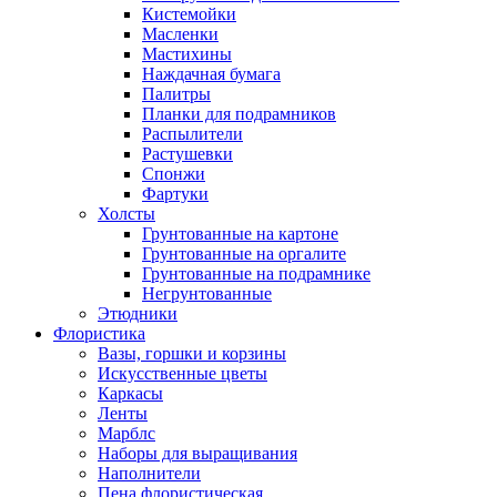
Кистемойки
Масленки
Мастихины
Наждачная бумага
Палитры
Планки для подрамников
Распылители
Растушевки
Спонжи
Фартуки
Холсты
Грунтованные на картоне
Грунтованные на оргалите
Грунтованные на подрамнике
Негрунтованные
Этюдники
Флористика
Вазы, горшки и корзины
Искусственные цветы
Каркасы
Ленты
Марблс
Наборы для выращивания
Наполнители
Пена флористическая