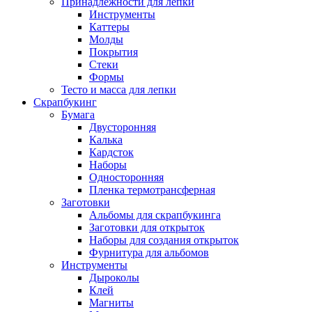
Принадлежности для лепки
Инструменты
Каттеры
Молды
Покрытия
Стеки
Формы
Тесто и масса для лепки
Скрапбукинг
Бумага
Двусторонняя
Калька
Кардсток
Наборы
Односторонняя
Пленка термотрансферная
Заготовки
Альбомы для скрапбукинга
Заготовки для открыток
Наборы для создания открыток
Фурнитура для альбомов
Инструменты
Дыроколы
Клей
Магниты