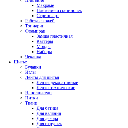
Плетение
Макраме
Плетение из резиночек
Стринг-арт
Работа с кожей
Топиарии
Фоамиран
Замша пластичная
Каттеры
Молды
Наборы
Чеканка
Шитье
Булавки
Иглы
Ленты для шитья
Ленты декоративные
Ленты технические
Наполнители
Нитки
Ткани
Для батика
Для валяния
Для декора
Для игрушек