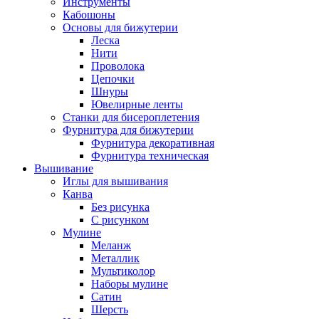
Инструменты
Кабошоны
Основы для бижутерии
Леска
Нити
Проволока
Цепочки
Шнуры
Ювелирные ленты
Станки для бисероплетения
Фурнитура для бижутерии
Фурнитура декоративная
Фурнитура техническая
Вышивание
Иглы для вышивания
Канва
Без рисунка
С рисунком
Мулине
Меланж
Металлик
Мультиколор
Наборы мулине
Сатин
Шерсть