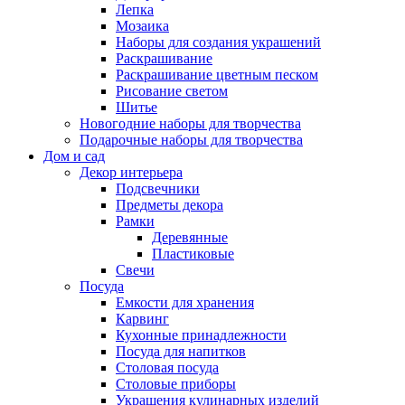
Лепка
Мозаика
Наборы для создания украшений
Раскрашивание
Раскрашивание цветным песком
Рисование светом
Шитье
Новогодние наборы для творчества
Подарочные наборы для творчества
Дом и сад
Декор интерьера
Подсвечники
Предметы декора
Рамки
Деревянные
Пластиковые
Свечи
Посуда
Емкости для хранения
Карвинг
Кухонные принадлежности
Посуда для напитков
Столовая посуда
Столовые приборы
Украшения кулинарных изделий