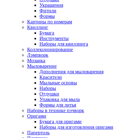
Украшения
Фитили
Формы
Картины по номерам
Квиллинг
Бумага
Инструменты
Наборы для квиллинга
Коллекционирование
Лэмпворк
Мозаика
Мыловарение
Дополнения для мыловарения
Красители
Мыльные основы
Наборы
Отдушки
Упаковка для мыла
Формы для литья
Наборы в технике пэчворк
Оригами
Бумага для оригами
Наборы для изготовления оригами
Папертоль