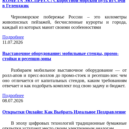
КОМЕТА ЭКСПРЕСС: Скоростной морской путь из Сочи
в Геленджик
Черноморское побережье России – это километры
живописных пейзажей, бесчисленные курорты и города,
каждый из которых манит своими особенностями
Подробнее
11.07.2026
Выставочное оборудование: мобильные стенды, промо-
стойки и ресепшн-зоны
Разбираем мобильное выставочное оборудование — от
ролл-апов и пресс-воллов до промо-стоек и ресепшн-зон: чем
оно отличается от капитальных стендов, каким требованиям
отвечает и как подобрать комплект под свою задачу и бюджет.
Подробнее
08.07.2026
Открытки Онлайн: Как Выбрать Идеальное Поздравление
В эпоху цифровых технологий традиционные бумажные
открытки уступают место своим электронным аналогам