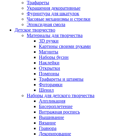
Трафареты
Украшения декоративные
Фурнитура для шкатулок
Часовые механизмы и стрелки
Эпоксидная смола
Детское творчество
Материалы для творчества
3D ручки
Картины своими руками
Магниты
Наборы бусин
Наклейки
Открытки
Помпоны
Трафареты и штампы
Фоторамки
Шенил
Наборы для детского творчества
Аппликация
Бисероплетение
Витражная роспись
Вышивание
Вязание
Гравюра
Декорирование