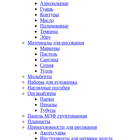
Аэрозольные
Гуашь
Контуры
Масло
Пальчиковые
Темпера
Эбру
Материалы для рисования
Маркеры
Пастель
Сангина
Сепия
Уголь
Мольберты
Наборы для художника
Наглядные пособия
Органайзеры
Папки
Пеналы
Тубусы
Панель МДФ грунтованная
Планшеты
Принадлежности для рисования
Аксессуары
Инструменты для натяжки холста