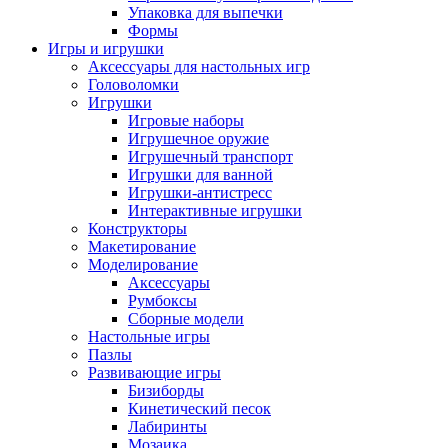
Упаковка для выпечки
Формы
Игры и игрушки
Аксессуары для настольных игр
Головоломки
Игрушки
Игровые наборы
Игрушечное оружие
Игрушечный транспорт
Игрушки для ванной
Игрушки-антистресс
Интерактивные игрушки
Конструкторы
Макетирование
Моделирование
Аксессуары
Румбоксы
Сборные модели
Настольные игры
Пазлы
Развивающие игры
Бизиборды
Кинетический песок
Лабиринты
Мозаика