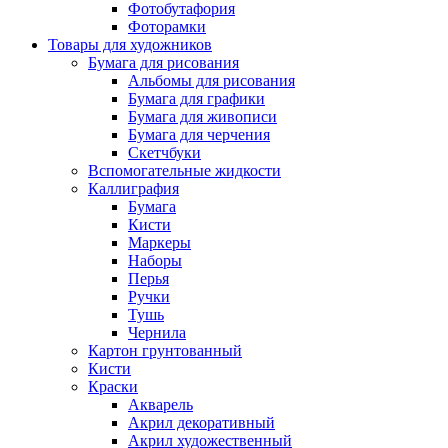
Фотобутафория
Фоторамки
Товары для художников
Бумага для рисования
Альбомы для рисования
Бумага для графики
Бумага для живописи
Бумага для черчения
Скетчбуки
Вспомогательные жидкости
Каллиграфия
Бумага
Кисти
Маркеры
Наборы
Перья
Ручки
Тушь
Чернила
Картон грунтованный
Кисти
Краски
Акварель
Акрил декоративный
Акрил художественный