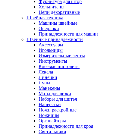
Фурнитура для штор
Хольнитены
Цепи декоративные
Швейная техника
Машины швейные
Оверлоки
Принадлежности для машин
Швейные принадлежности
Аксессуары
Игольницы
Измерительные ленты
Инструменты
Клеевые пистолеты
Лекала
Линейки
Лупы
Манекены
Маты для резки
Наборы для шитья
Наперстки
Ножи раскройные
Ножницы
Органайзеры
Принадлежности для кроя
Светильники