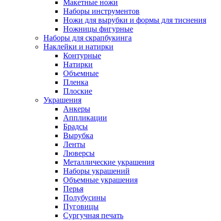
Макетные ножи
Наборы инструментов
Ножи для вырубки и формы для тиснения
Ножницы фигурные
Наборы для скрапбукинга
Наклейки и натирки
Контурные
Натирки
Объемные
Пленка
Плоские
Украшения
Анкеры
Аппликации
Брадсы
Вырубка
Ленты
Люверсы
Металлические украшения
Наборы украшений
Объемные украшения
Перья
Полубусины
Пуговицы
Сургучная печать