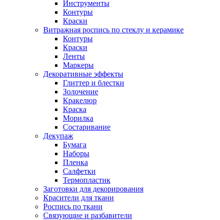
Инструменты
Контуры
Краски
Витражная роспись по стеклу и керамике
Контуры
Краски
Ленты
Маркеры
Декоративные эффекты
Глиттер и блестки
Золочение
Кракелюр
Краска
Морилка
Состаривание
Декупаж
Бумага
Наборы
Пленка
Салфетки
Термопластик
Заготовки для декорирования
Красители для ткани
Роспись по ткани
Связующие и разбавители