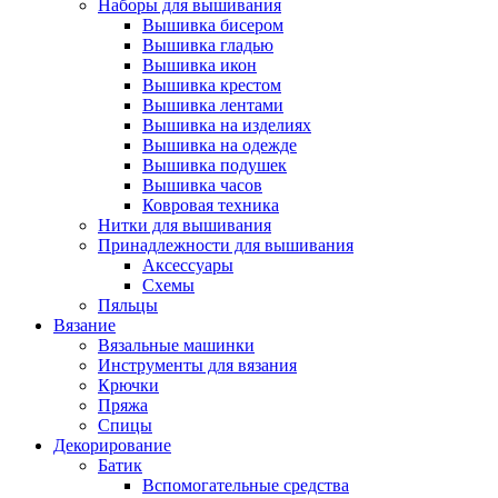
Наборы для вышивания
Вышивка бисером
Вышивка гладью
Вышивка икон
Вышивка крестом
Вышивка лентами
Вышивка на изделиях
Вышивка на одежде
Вышивка подушек
Вышивка часов
Ковровая техника
Нитки для вышивания
Принадлежности для вышивания
Аксессуары
Схемы
Пяльцы
Вязание
Вязальные машинки
Инструменты для вязания
Крючки
Пряжа
Спицы
Декорирование
Батик
Вспомогательные средства