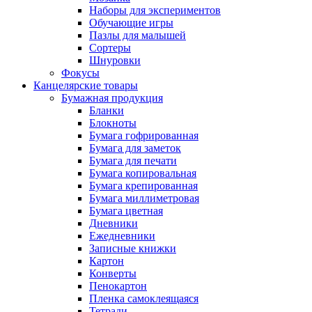
Наборы для экспериментов
Обучающие игры
Пазлы для малышей
Сортеры
Шнуровки
Фокусы
Канцелярские товары
Бумажная продукция
Бланки
Блокноты
Бумага гофрированная
Бумага для заметок
Бумага для печати
Бумага копировальная
Бумага крепированная
Бумага миллиметровая
Бумага цветная
Дневники
Ежедневники
Записные книжки
Картон
Конверты
Пенокартон
Пленка самоклеящаяся
Тетради