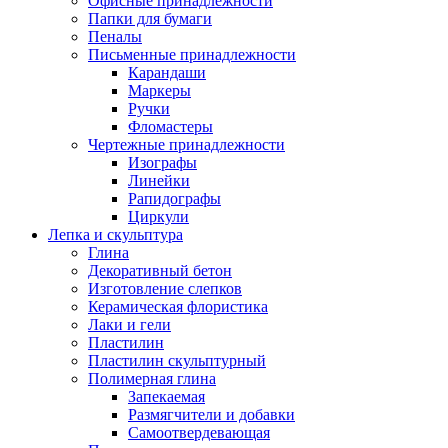
Офисные принадлежности
Папки для бумаги
Пеналы
Письменные принадлежности
Карандаши
Маркеры
Ручки
Фломастеры
Чертежные принадлежности
Изографы
Линейки
Рапидографы
Циркули
Лепка и скульптура
Глина
Декоративный бетон
Изготовление слепков
Керамическая флористика
Лаки и гели
Пластилин
Пластилин скульптурный
Полимерная глина
Запекаемая
Размягчители и добавки
Самоотвердевающая