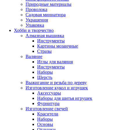
Природные материалы
Проволока
Садовая миниатюра
Украшения
Упаковка
Хобби и творчество
Алмазная вышивка
Инструменты
Картины мозаичные
Стразы
Валяние
Иглы для валяния
Инструменты
Наборы
Шерсть
Выжигание и резьба по дереву
Изготовление кукол и игрушек
Аксессуары
Наборы для шитья игрушек
Фурнитура
Изготовление свечей
Красители
Наборы
Основы
Отдушки