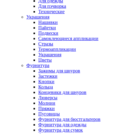
Для одежды
Для пэчворка
Технические
Украшения
Нашивки
Пайетки
Подвески
Самоклеющиеся аппликации
Стразы
Термоаппликации
Украшения
Цветы
Фурнитура
Зажимы для шнуров
Застежки
Кнопки
Кольца
Концевики для шнуров
Люверсы
Молнии
Пряжки
Пуговицы
Фурнитура для бюстгальтеров
Фурнитура для одежды
Фурнитура для сумок