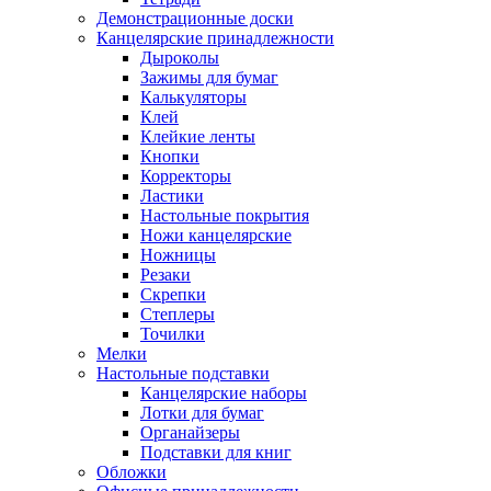
Демонстрационные доски
Канцелярские принадлежности
Дыроколы
Зажимы для бумаг
Калькуляторы
Клей
Клейкие ленты
Кнопки
Корректоры
Ластики
Настольные покрытия
Ножи канцелярские
Ножницы
Резаки
Скрепки
Степлеры
Точилки
Мелки
Настольные подставки
Канцелярские наборы
Лотки для бумаг
Органайзеры
Подставки для книг
Обложки