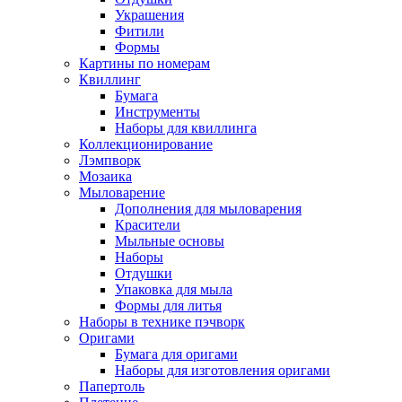
Украшения
Фитили
Формы
Картины по номерам
Квиллинг
Бумага
Инструменты
Наборы для квиллинга
Коллекционирование
Лэмпворк
Мозаика
Мыловарение
Дополнения для мыловарения
Красители
Мыльные основы
Наборы
Отдушки
Упаковка для мыла
Формы для литья
Наборы в технике пэчворк
Оригами
Бумага для оригами
Наборы для изготовления оригами
Папертоль