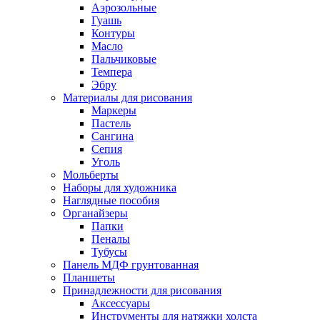
Аэрозольные
Гуашь
Контуры
Масло
Пальчиковые
Темпера
Эбру
Материалы для рисования
Маркеры
Пастель
Сангина
Сепия
Уголь
Мольберты
Наборы для художника
Наглядные пособия
Органайзеры
Папки
Пеналы
Тубусы
Панель МДФ грунтованная
Планшеты
Принадлежности для рисования
Аксессуары
Инструменты для натяжки холста