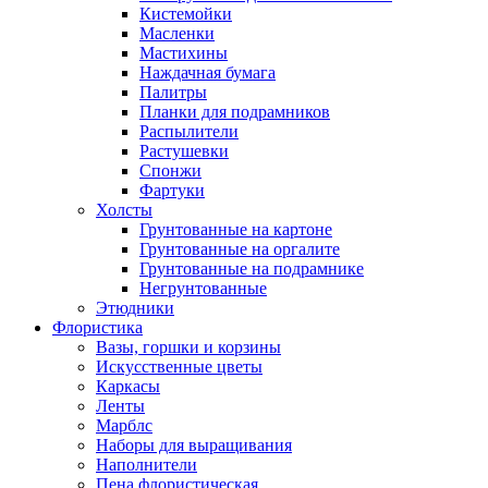
Кистемойки
Масленки
Мастихины
Наждачная бумага
Палитры
Планки для подрамников
Распылители
Растушевки
Спонжи
Фартуки
Холсты
Грунтованные на картоне
Грунтованные на оргалите
Грунтованные на подрамнике
Негрунтованные
Этюдники
Флористика
Вазы, горшки и корзины
Искусственные цветы
Каркасы
Ленты
Марблс
Наборы для выращивания
Наполнители
Пена флористическая