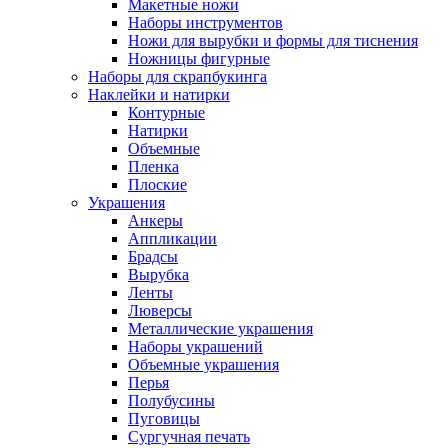
Макетные ножи
Наборы инструментов
Ножи для вырубки и формы для тиснения
Ножницы фигурные
Наборы для скрапбукинга
Наклейки и натирки
Контурные
Натирки
Объемные
Пленка
Плоские
Украшения
Анкеры
Аппликации
Брадсы
Вырубка
Ленты
Люверсы
Металлические украшения
Наборы украшений
Объемные украшения
Перья
Полубусины
Пуговицы
Сургучная печать