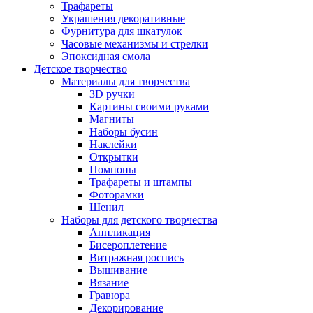
Трафареты
Украшения декоративные
Фурнитура для шкатулок
Часовые механизмы и стрелки
Эпоксидная смола
Детское творчество
Материалы для творчества
3D ручки
Картины своими руками
Магниты
Наборы бусин
Наклейки
Открытки
Помпоны
Трафареты и штампы
Фоторамки
Шенил
Наборы для детского творчества
Аппликация
Бисероплетение
Витражная роспись
Вышивание
Вязание
Гравюра
Декорирование