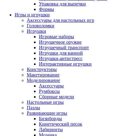
Упаковка для выпечки
Формы
Игры и игрушки
Аксессуары для настольных игр
Головоломки
Игрушки
Игровые наборы
Игрушечное оружие
Игрушечный транспорт
Игрушки для ванной
Игрушки-антистресс
Интерактивные игрушки
Конструкторы
Макетирование
Моделирование
Аксессуары
Румбоксы
Сборные модели
Настольные игры
Пазлы
Развивающие игры
Бизиборды
Кинетический песок
Лабиринты
Мозаика