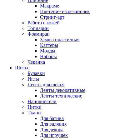
Плетение
Макраме
Плетение из резиночек
Стринг-арт
Работа с кожей
Топиарии
Фоамиран
Замша пластичная
Каттеры
Молды
Наборы
Чеканка
Шитье
Булавки
Иглы
Ленты для шитья
Ленты декоративные
Ленты технические
Наполнители
Нитки
Ткани
Для батика
Для валяния
Для декора
Для игрушек