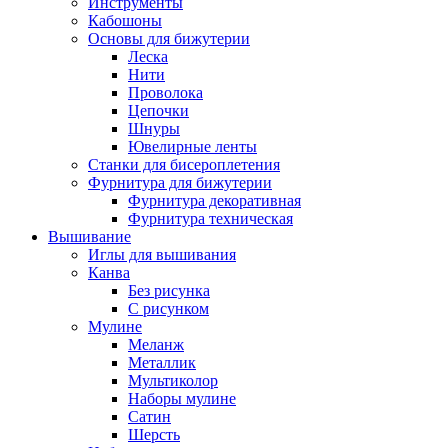
Инструменты
Кабошоны
Основы для бижутерии
Леска
Нити
Проволока
Цепочки
Шнуры
Ювелирные ленты
Станки для бисероплетения
Фурнитура для бижутерии
Фурнитура декоративная
Фурнитура техническая
Вышивание
Иглы для вышивания
Канва
Без рисунка
С рисунком
Мулине
Меланж
Металлик
Мультиколор
Наборы мулине
Сатин
Шерсть