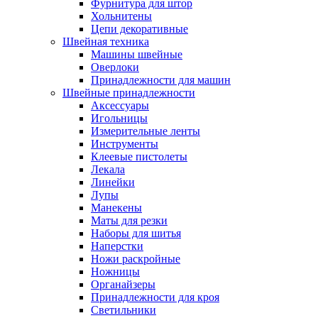
Фурнитура для штор
Хольнитены
Цепи декоративные
Швейная техника
Машины швейные
Оверлоки
Принадлежности для машин
Швейные принадлежности
Аксессуары
Игольницы
Измерительные ленты
Инструменты
Клеевые пистолеты
Лекала
Линейки
Лупы
Манекены
Маты для резки
Наборы для шитья
Наперстки
Ножи раскройные
Ножницы
Органайзеры
Принадлежности для кроя
Светильники