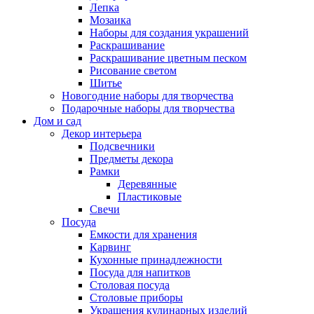
Лепка
Мозаика
Наборы для создания украшений
Раскрашивание
Раскрашивание цветным песком
Рисование светом
Шитье
Новогодние наборы для творчества
Подарочные наборы для творчества
Дом и сад
Декор интерьера
Подсвечники
Предметы декора
Рамки
Деревянные
Пластиковые
Свечи
Посуда
Емкости для хранения
Карвинг
Кухонные принадлежности
Посуда для напитков
Столовая посуда
Столовые приборы
Украшения кулинарных изделий