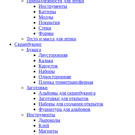
Принадлежности для лепки
Инструменты
Каттеры
Молды
Покрытия
Стеки
Формы
Тесто и масса для лепки
Скрапбукинг
Бумага
Двусторонняя
Калька
Кардсток
Наборы
Односторонняя
Пленка термотрансферная
Заготовки
Альбомы для скрапбукинга
Заготовки для открыток
Наборы для создания открыток
Фурнитура для альбомов
Инструменты
Дыроколы
Клей
Магниты