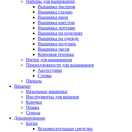
Наборы для вышивания
Вышивка бисером
Вышивка гладью
Вышивка икон
Вышивка крестом
Вышивка лентами
Вышивка на изделиях
Вышивка на одежде
Вышивка подушек
Вышивка часов
Ковровая техника
Нитки для вышивания
Принадлежности для вышивания
Аксессуары
Схемы
Пяльцы
Вязание
Вязальные машинки
Инструменты для вязания
Крючки
Пряжа
Спицы
Декорирование
Батик
Вспомогательные средства