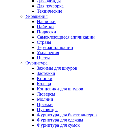
Для одежды
Для пэчворка
Технические
Украшения
Нашивки
Пайетки
Подвески
Самоклеющиеся аппликации
Стразы
Термоаппликации
Украшения
Цветы
Фурнитура
Зажимы для шнуров
Застежки
Кнопки
Кольца
Концевики для шнуров
Люверсы
Молнии
Пряжки
Пуговицы
Фурнитура для бюстгальтеров
Фурнитура для одежды
Фурнитура для сумок