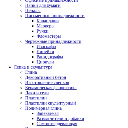
Офисные принадлежности
Папки для бумаги
Пеналы
Письменные принадлежности
Карандаши
Маркеры
Ручки
Фломастеры
Чертежные принадлежности
Изографы
Линейки
Рапидографы
Циркули
Лепка и скульптура
Глина
Декоративный бетон
Изготовление слепков
Керамическая флористика
Лаки и гели
Пластилин
Пластилин скульптурный
Полимерная глина
Запекаемая
Размягчители и добавки
Самоотвердевающая