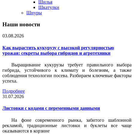
Шилья
Шкатулки
Шнуры
Наши новости
03.08.2026
Как вырастить кукурузу с высокой регулярностью
урожая: секреты выбора гибридов и агротехники
Выращивание кукурузы требует правильного выбора
гибрида, устойчивого к климату и болезням, а также
соблюдения технологии посева. Разбираем ключевые факторы
успеха.
Подробнее
31.07.2026
Листовки c кодами с переменными данными
На фоне современного рынка, забитого шаблонной
рекламой, традиционные листовки и буклеты все чаще
оказываются в корзине