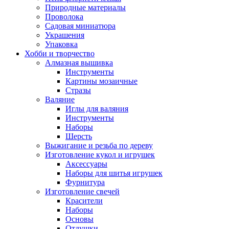
Природные материалы
Проволока
Садовая миниатюра
Украшения
Упаковка
Хобби и творчество
Алмазная вышивка
Инструменты
Картины мозаичные
Стразы
Валяние
Иглы для валяния
Инструменты
Наборы
Шерсть
Выжигание и резьба по дереву
Изготовление кукол и игрушек
Аксессуары
Наборы для шитья игрушек
Фурнитура
Изготовление свечей
Красители
Наборы
Основы
Отдушки