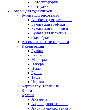
Фотобутафория
Фоторамки
Товары для художников
Бумага для рисования
Альбомы для рисования
Бумага для графики
Бумага для живописи
Бумага для черчения
Скетчбуки
Вспомогательные жидкости
Каллиграфия
Бумага
Кисти
Маркеры
Наборы
Перья
Ручки
Тушь
Чернила
Картон грунтованный
Кисти
Краски
Акварель
Акрил декоративный
Акрил художественный