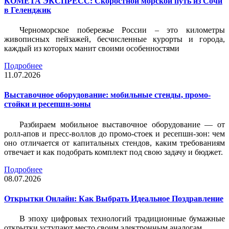
КОМЕТА ЭКСПРЕСС: Скоростной морской путь из Сочи
в Геленджик
Черноморское побережье России – это километры
живописных пейзажей, бесчисленные курорты и города,
каждый из которых манит своими особенностями
Подробнее
11.07.2026
Выставочное оборудование: мобильные стенды, промо-
стойки и ресепшн-зоны
Разбираем мобильное выставочное оборудование — от
ролл-апов и пресс-воллов до промо-стоек и ресепшн-зон: чем
оно отличается от капитальных стендов, каким требованиям
отвечает и как подобрать комплект под свою задачу и бюджет.
Подробнее
08.07.2026
Открытки Онлайн: Как Выбрать Идеальное Поздравление
В эпоху цифровых технологий традиционные бумажные
открытки уступают место своим электронным аналогам