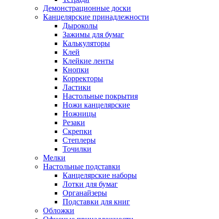
Демонстрационные доски
Канцелярские принадлежности
Дыроколы
Зажимы для бумаг
Калькуляторы
Клей
Клейкие ленты
Кнопки
Корректоры
Ластики
Настольные покрытия
Ножи канцелярские
Ножницы
Резаки
Скрепки
Степлеры
Точилки
Мелки
Настольные подставки
Канцелярские наборы
Лотки для бумаг
Органайзеры
Подставки для книг
Обложки