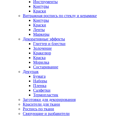
Инструменты
Контуры
Краски
Витражная роспись по стеклу и керамике
Контуры
Краски
Ленты
Маркеры
Декоративные эффекты
Глиттер и блестки
Золочение
Кракелюр
Краска
Морилка
Состаривание
Декупаж
Бумага
Наборы
Пленка
Салфетки
Термопластик
Заготовки для декорирования
Красители для ткани
Роспись по ткани
Связующие и разбавители