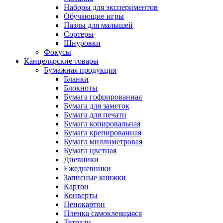
Наборы для экспериментов
Обучающие игры
Пазлы для малышей
Сортеры
Шнуровки
Фокусы
Канцелярские товары
Бумажная продукция
Бланки
Блокноты
Бумага гофрированная
Бумага для заметок
Бумага для печати
Бумага копировальная
Бумага крепированная
Бумага миллиметровая
Бумага цветная
Дневники
Ежедневники
Записные книжки
Картон
Конверты
Пенокартон
Пленка самоклеящаяся
Тетради