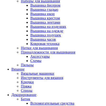
Наборы для вышивания
Вышивка бисером
Вышивка гладью
Вышивка икон
Вышивка крестом
Вышивка лентами
Вышивка на изделиях
Вышивка на одежде
Вышивка подушек
Вышивка часов
Ковровая техника
Нитки для вышивания
Принадлежности для вышивания
Аксессуары
Схемы
Пяльцы
Вязание
Вязальные машинки
Инструменты для вязания
Крючки
Пряжа
Спицы
Декорирование
Батик
Вспомогательные средства