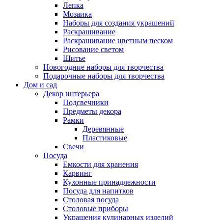
Лепка
Мозаика
Наборы для создания украшений
Раскрашивание
Раскрашивание цветным песком
Рисование светом
Шитье
Новогодние наборы для творчества
Подарочные наборы для творчества
Дом и сад
Декор интерьера
Подсвечники
Предметы декора
Рамки
Деревянные
Пластиковые
Свечи
Посуда
Емкости для хранения
Карвинг
Кухонные принадлежности
Посуда для напитков
Столовая посуда
Столовые приборы
Украшения кулинарных изделий