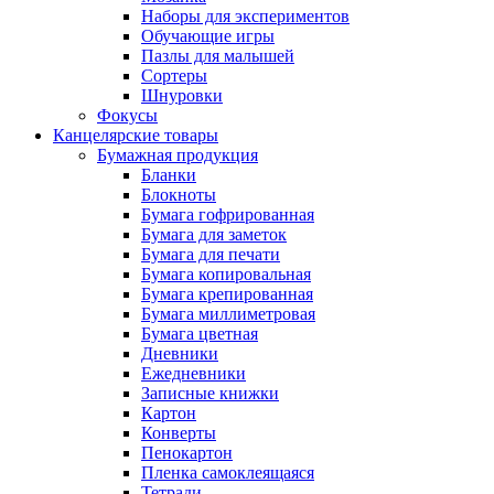
Наборы для экспериментов
Обучающие игры
Пазлы для малышей
Сортеры
Шнуровки
Фокусы
Канцелярские товары
Бумажная продукция
Бланки
Блокноты
Бумага гофрированная
Бумага для заметок
Бумага для печати
Бумага копировальная
Бумага крепированная
Бумага миллиметровая
Бумага цветная
Дневники
Ежедневники
Записные книжки
Картон
Конверты
Пенокартон
Пленка самоклеящаяся
Тетради