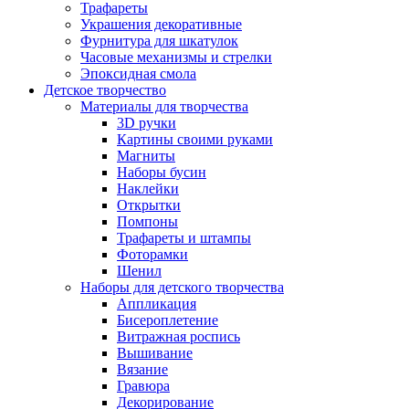
Трафареты
Украшения декоративные
Фурнитура для шкатулок
Часовые механизмы и стрелки
Эпоксидная смола
Детское творчество
Материалы для творчества
3D ручки
Картины своими руками
Магниты
Наборы бусин
Наклейки
Открытки
Помпоны
Трафареты и штампы
Фоторамки
Шенил
Наборы для детского творчества
Аппликация
Бисероплетение
Витражная роспись
Вышивание
Вязание
Гравюра
Декорирование