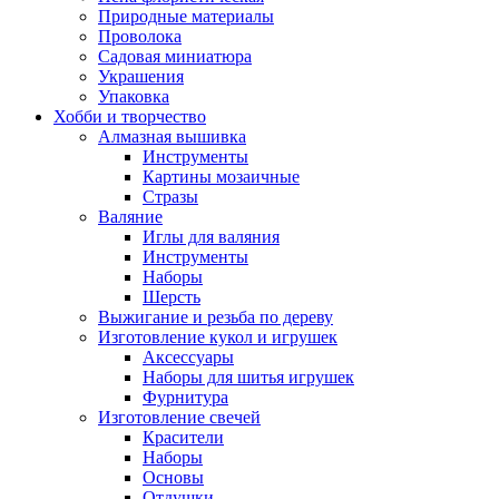
Природные материалы
Проволока
Садовая миниатюра
Украшения
Упаковка
Хобби и творчество
Алмазная вышивка
Инструменты
Картины мозаичные
Стразы
Валяние
Иглы для валяния
Инструменты
Наборы
Шерсть
Выжигание и резьба по дереву
Изготовление кукол и игрушек
Аксессуары
Наборы для шитья игрушек
Фурнитура
Изготовление свечей
Красители
Наборы
Основы
Отдушки