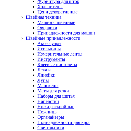
Фурнитура для штор
Хольнитены
Цепи декоративные
Швейная техника
Машины швейные
Оверлоки
Принадлежности для машин
Швейные принадлежности
Аксессуары
Игольницы
Измерительные ленты
Инструменты
Клеевые пистолеты
Лекала
Линейки
Лупы
Манекены
Маты для резки
Наборы для шитья
Наперстки
Ножи раскройные
Ножницы
Органайзеры
Принадлежности для кроя
Светильники