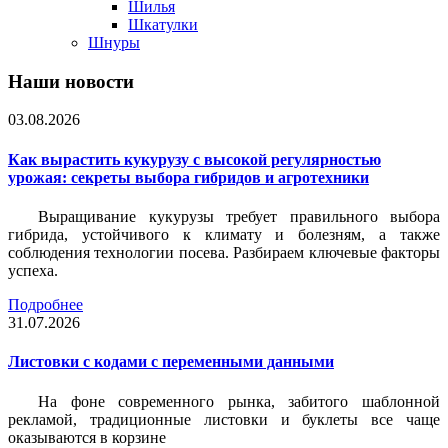
Шилья
Шкатулки
Шнуры
Наши новости
03.08.2026
Как вырастить кукурузу с высокой регулярностью
урожая: секреты выбора гибридов и агротехники
Выращивание кукурузы требует правильного выбора
гибрида, устойчивого к климату и болезням, а также
соблюдения технологии посева. Разбираем ключевые факторы
успеха.
Подробнее
31.07.2026
Листовки c кодами с переменными данными
На фоне современного рынка, забитого шаблонной
рекламой, традиционные листовки и буклеты все чаще
оказываются в корзине