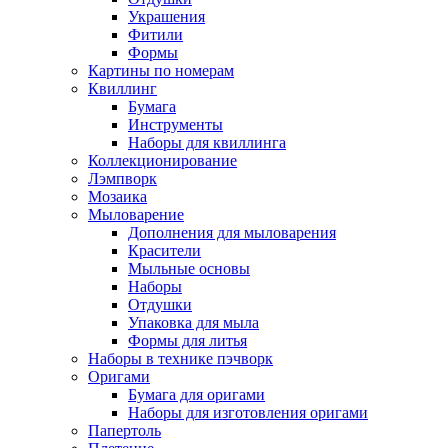
Украшения
Фитили
Формы
Картины по номерам
Квиллинг
Бумага
Инструменты
Наборы для квиллинга
Коллекционирование
Лэмпворк
Мозаика
Мыловарение
Дополнения для мыловарения
Красители
Мыльные основы
Наборы
Отдушки
Упаковка для мыла
Формы для литья
Наборы в технике пэчворк
Оригами
Бумага для оригами
Наборы для изготовления оригами
Папертоль