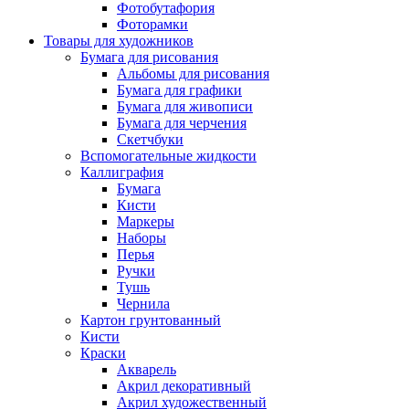
Фотобутафория
Фоторамки
Товары для художников
Бумага для рисования
Альбомы для рисования
Бумага для графики
Бумага для живописи
Бумага для черчения
Скетчбуки
Вспомогательные жидкости
Каллиграфия
Бумага
Кисти
Маркеры
Наборы
Перья
Ручки
Тушь
Чернила
Картон грунтованный
Кисти
Краски
Акварель
Акрил декоративный
Акрил художественный