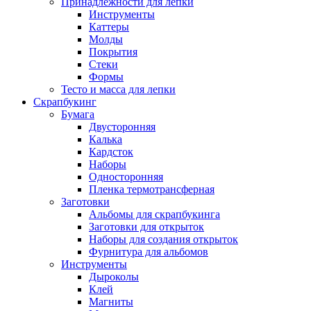
Принадлежности для лепки
Инструменты
Каттеры
Молды
Покрытия
Стеки
Формы
Тесто и масса для лепки
Скрапбукинг
Бумага
Двусторонняя
Калька
Кардсток
Наборы
Односторонняя
Пленка термотрансферная
Заготовки
Альбомы для скрапбукинга
Заготовки для открыток
Наборы для создания открыток
Фурнитура для альбомов
Инструменты
Дыроколы
Клей
Магниты