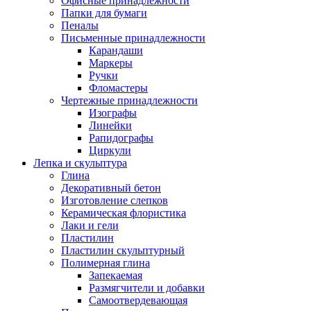
Офисные принадлежности
Папки для бумаги
Пеналы
Письменные принадлежности
Карандаши
Маркеры
Ручки
Фломастеры
Чертежные принадлежности
Изографы
Линейки
Рапидографы
Циркули
Лепка и скульптура
Глина
Декоративный бетон
Изготовление слепков
Керамическая флористика
Лаки и гели
Пластилин
Пластилин скульптурный
Полимерная глина
Запекаемая
Размягчители и добавки
Самоотвердевающая