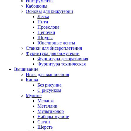
Инструменты
Кабошоны
Основы для бижутерии
Леска
Нити
Проволока
Цепочки
Шнуры
Ювелирные ленты
Станки для бисероплетения
Фурнитура для бижутерии
Фурнитура декоративная
Фурнитура техническая
Вышивание
Иглы для вышивания
Канва
Без рисунка
С рисунком
Мулине
Меланж
Металлик
Мультиколор
Наборы мулине
Сатин
Шерсть