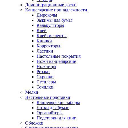
Демонстрационные доски
Канцелярские принадлежности
Дыроколы
Зажимы для бумаг
Калькуляторы
Клей
Клейкие ленты
Кнопки
Корректоры
Ластики
Настольные покрытия
Ножи канцелярские
Ножницы
Резаки
Скрепки
Степлеры
Точилки
Мелки
Настольные подставки
Канцелярские наборы
Лотки для бумаг
Органайзеры
Подставки для книг
Обложки