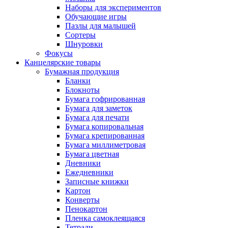
Наборы для экспериментов
Обучающие игры
Пазлы для малышей
Сортеры
Шнуровки
Фокусы
Канцелярские товары
Бумажная продукция
Бланки
Блокноты
Бумага гофрированная
Бумага для заметок
Бумага для печати
Бумага копировальная
Бумага крепированная
Бумага миллиметровая
Бумага цветная
Дневники
Ежедневники
Записные книжки
Картон
Конверты
Пенокартон
Пленка самоклеящаяся
Тетради