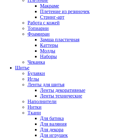
Плетение
Макраме
Плетение из резиночек
Стринг-арт
Работа с кожей
Топиарии
Фоамиран
Замша пластичная
Каттеры
Молды
Наборы
Чеканка
Шитье
Булавки
Иглы
Ленты для шитья
Ленты декоративные
Ленты технические
Наполнители
Нитки
Ткани
Для батика
Для валяния
Для декора
Для игрушек