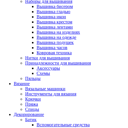
Наборы для вышивания
Вышивка бисером
Вышивка гладью
Вышивка икон
Вышивка крестом
Вышивка лентами
Вышивка на изделиях
Вышивка на одежде
Вышивка подушек
Вышивка часов
Ковровая техника
Нитки для вышивания
Принадлежности для вышивания
Аксессуары
Схемы
Пяльцы
Вязание
Вязальные машинки
Инструменты для вязания
Крючки
Пряжа
Спицы
Декорирование
Батик
Вспомогательные средства