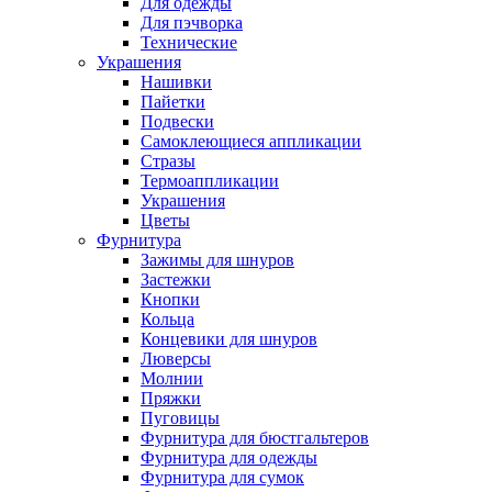
Для одежды
Для пэчворка
Технические
Украшения
Нашивки
Пайетки
Подвески
Самоклеющиеся аппликации
Стразы
Термоаппликации
Украшения
Цветы
Фурнитура
Зажимы для шнуров
Застежки
Кнопки
Кольца
Концевики для шнуров
Люверсы
Молнии
Пряжки
Пуговицы
Фурнитура для бюстгальтеров
Фурнитура для одежды
Фурнитура для сумок