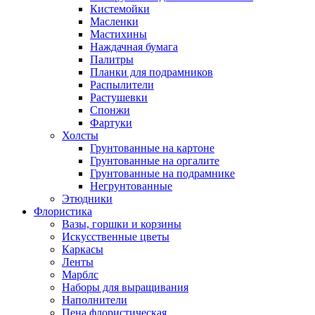
Кистемойки
Масленки
Мастихины
Наждачная бумага
Палитры
Планки для подрамников
Распылители
Растушевки
Спонжи
Фартуки
Холсты
Грунтованные на картоне
Грунтованные на оргалите
Грунтованные на подрамнике
Негрунтованные
Этюдники
Флористика
Вазы, горшки и корзины
Искусственные цветы
Каркасы
Ленты
Марблс
Наборы для выращивания
Наполнители
Пена флористическая