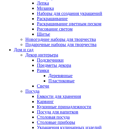
Лепка
Мозаика
Наборы для создания украшений
Раскрашивание
Раскрашивание цветным песком
Рисование светом
Шитье
Новогодние наборы для творчества
Подарочные наборы для творчества
Дом и сад
Декор интерьера
Подсвечники
Предметы декора
Рамки
Деревянные
Пластиковые
Свечи
Посуда
Емкости для хранения
Карвинг
Кухонные принадлежности
Посуда для напитков
Столовая посуда
Столовые приборы
Украшения кулинарных изделий