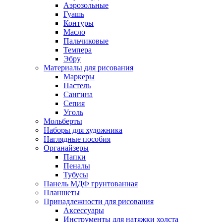
Аэрозольные
Гуашь
Контуры
Масло
Пальчиковые
Темпера
Эбру
Материалы для рисования
Маркеры
Пастель
Сангина
Сепия
Уголь
Мольберты
Наборы для художника
Наглядные пособия
Органайзеры
Папки
Пеналы
Тубусы
Панель МДФ грунтованная
Планшеты
Принадлежности для рисования
Аксессуары
Инструменты для натяжки холста