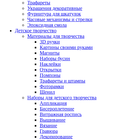
Трафареты
Украшения декоративные
Фурнитура для шкатулок
Часовые механизмы и стрелки
Эпоксидная смола
Детское творчество
Материалы для творчества
3D ручки
Картины своими руками
Магниты
Наборы бусин
Наклейки
Открытки
Помпоны
Трафареты и штампы
Фоторамки
Шенил
Наборы для детского творчества
Аппликация
Бисероплетение
Витражная роспись
Вышивание
Вязание
Гравюра
Декорирование