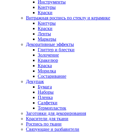
Инструменты
Контуры
Краски
Витражная роспись по стеклу и керамике
Контуры
Краски
Ленты
Маркеры
Декоративные эффекты
Глиттер и блестки
Золочение
Кракелюр
Краска
Морилка
Состаривание
Декупаж
Бумага
Наборы
Пленка
Салфетки
Термопластик
Заготовки для декорирования
Красители для ткани
Роспись по ткани
Связующие и разбавители