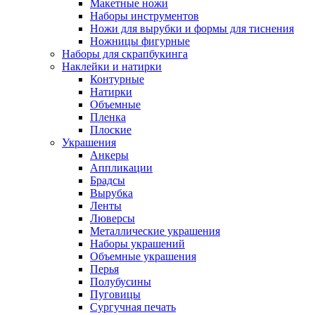
Макетные ножи
Наборы инструментов
Ножи для вырубки и формы для тиснения
Ножницы фигурные
Наборы для скрапбукинга
Наклейки и натирки
Контурные
Натирки
Объемные
Пленка
Плоские
Украшения
Анкеры
Аппликации
Брадсы
Вырубка
Ленты
Люверсы
Металлические украшения
Наборы украшений
Объемные украшения
Перья
Полубусины
Пуговицы
Сургучная печать