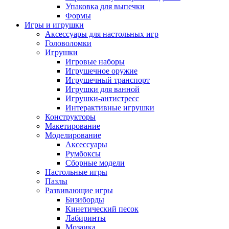
Упаковка для выпечки
Формы
Игры и игрушки
Аксессуары для настольных игр
Головоломки
Игрушки
Игровые наборы
Игрушечное оружие
Игрушечный транспорт
Игрушки для ванной
Игрушки-антистресс
Интерактивные игрушки
Конструкторы
Макетирование
Моделирование
Аксессуары
Румбоксы
Сборные модели
Настольные игры
Пазлы
Развивающие игры
Бизиборды
Кинетический песок
Лабиринты
Мозаика