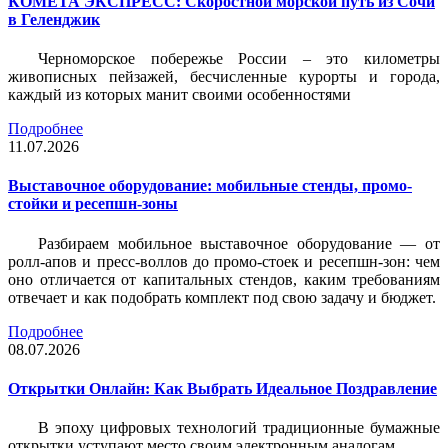
КОМЕТА ЭКСПРЕСС: Скоростной морской путь из Сочи
в Геленджик
Черноморское побережье России – это километры
живописных пейзажей, бесчисленные курорты и города,
каждый из которых манит своими особенностями
Подробнее
11.07.2026
Выставочное оборудование: мобильные стенды, промо-
стойки и ресепшн-зоны
Разбираем мобильное выставочное оборудование — от
ролл-апов и пресс-воллов до промо-стоек и ресепшн-зон: чем
оно отличается от капитальных стендов, каким требованиям
отвечает и как подобрать комплект под свою задачу и бюджет.
Подробнее
08.07.2026
Открытки Онлайн: Как Выбрать Идеальное Поздравление
В эпоху цифровых технологий традиционные бумажные
открытки уступают место своим электронным аналогам