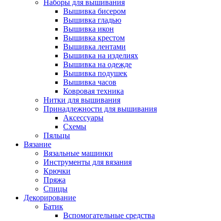
Наборы для вышивания
Вышивка бисером
Вышивка гладью
Вышивка икон
Вышивка крестом
Вышивка лентами
Вышивка на изделиях
Вышивка на одежде
Вышивка подушек
Вышивка часов
Ковровая техника
Нитки для вышивания
Принадлежности для вышивания
Аксессуары
Схемы
Пяльцы
Вязание
Вязальные машинки
Инструменты для вязания
Крючки
Пряжа
Спицы
Декорирование
Батик
Вспомогательные средства