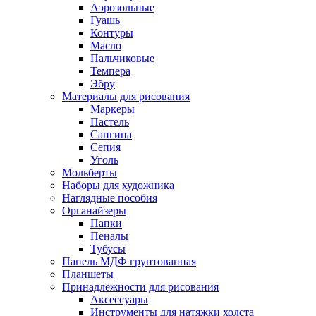
Аэрозольные
Гуашь
Контуры
Масло
Пальчиковые
Темпера
Эбру
Материалы для рисования
Маркеры
Пастель
Сангина
Сепия
Уголь
Мольберты
Наборы для художника
Наглядные пособия
Органайзеры
Папки
Пеналы
Тубусы
Панель МДФ грунтованная
Планшеты
Принадлежности для рисования
Аксессуары
Инструменты для натяжки холста