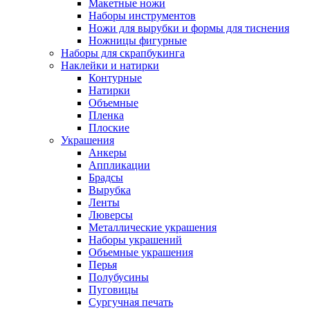
Макетные ножи
Наборы инструментов
Ножи для вырубки и формы для тиснения
Ножницы фигурные
Наборы для скрапбукинга
Наклейки и натирки
Контурные
Натирки
Объемные
Пленка
Плоские
Украшения
Анкеры
Аппликации
Брадсы
Вырубка
Ленты
Люверсы
Металлические украшения
Наборы украшений
Объемные украшения
Перья
Полубусины
Пуговицы
Сургучная печать