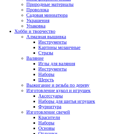
Природные материалы
Проволока
Садовая миниатюра
Украшения
Упаковка
Хобби и творчество
Алмазная вышивка
Инструменты
Картины мозаичные
Стразы
Валяние
Иглы для валяния
Инструменты
Наборы
Шерсть
Выжигание и резьба по дереву
Изготовление кукол и игрушек
Аксессуары
Наборы для шитья игрушек
Фурнитура
Изготовление свечей
Красители
Наборы
Основы
Отдушки