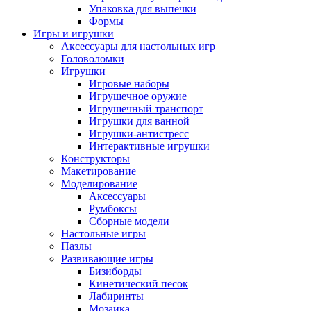
Упаковка для выпечки
Формы
Игры и игрушки
Аксессуары для настольных игр
Головоломки
Игрушки
Игровые наборы
Игрушечное оружие
Игрушечный транспорт
Игрушки для ванной
Игрушки-антистресс
Интерактивные игрушки
Конструкторы
Макетирование
Моделирование
Аксессуары
Румбоксы
Сборные модели
Настольные игры
Пазлы
Развивающие игры
Бизиборды
Кинетический песок
Лабиринты
Мозаика