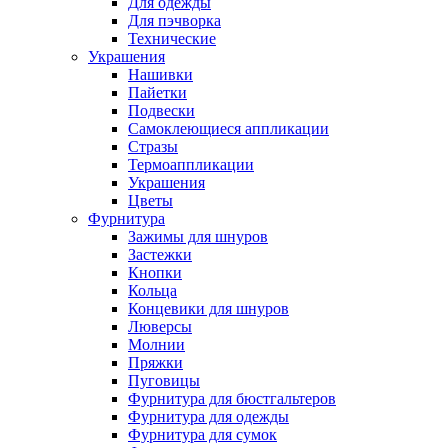
Для одежды
Для пэчворка
Технические
Украшения
Нашивки
Пайетки
Подвески
Самоклеющиеся аппликации
Стразы
Термоаппликации
Украшения
Цветы
Фурнитура
Зажимы для шнуров
Застежки
Кнопки
Кольца
Концевики для шнуров
Люверсы
Молнии
Пряжки
Пуговицы
Фурнитура для бюстгальтеров
Фурнитура для одежды
Фурнитура для сумок