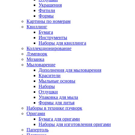
Украшения
Фитили
Формы
Картины по номерам
Квиллинг
Бумага
Инструменты
Наборы для квиллинга
Коллекционирование
Лэмпворк
Мозаика
Мыловарение
Дополнения для мыловарения
Красители
Мыльные основы
Наборы
Отдушки
Упаковка для мыла
Формы для литья
Наборы в технике пэчворк
Оригами
Бумага для оригами
Наборы для изготовления оригами
Папертоль