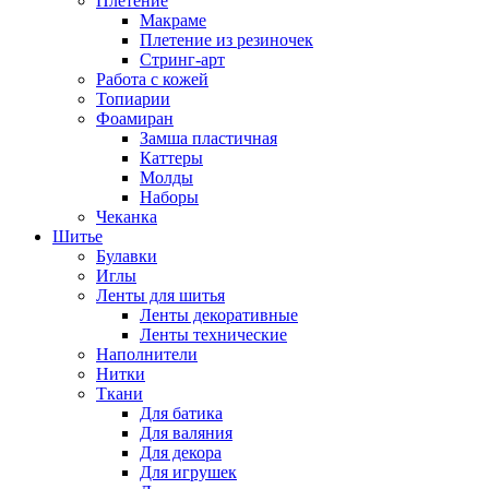
Плетение
Макраме
Плетение из резиночек
Стринг-арт
Работа с кожей
Топиарии
Фоамиран
Замша пластичная
Каттеры
Молды
Наборы
Чеканка
Шитье
Булавки
Иглы
Ленты для шитья
Ленты декоративные
Ленты технические
Наполнители
Нитки
Ткани
Для батика
Для валяния
Для декора
Для игрушек