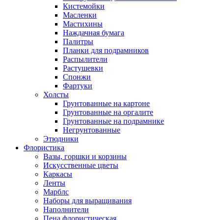
Кистемойки
Масленки
Мастихины
Наждачная бумага
Палитры
Планки для подрамников
Распылители
Растушевки
Спонжи
Фартуки
Холсты
Грунтованные на картоне
Грунтованные на оргалите
Грунтованные на подрамнике
Негрунтованные
Этюдники
Флористика
Вазы, горшки и корзины
Искусственные цветы
Каркасы
Ленты
Марблс
Наборы для выращивания
Наполнители
Пена флористическая