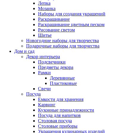
Лепка
Мозаика
Наборы для создания украшений
Раскрашивание
Раскрашивание цветным песком
Рисование светом
Шитье
Новогодние наборы для творчества
Подарочные наборы для творчества
Дом и сад
Декор интерьера
Подсвечники
Предметы декора
Рамки
Деревянные
Пластиковые
Свечи
Посуда
Емкости для хранения
Карвинг
Кухонные принадлежности
Посуда для напитков
Столовая посуда
Столовые приборы
Украшения кулинарных изделий