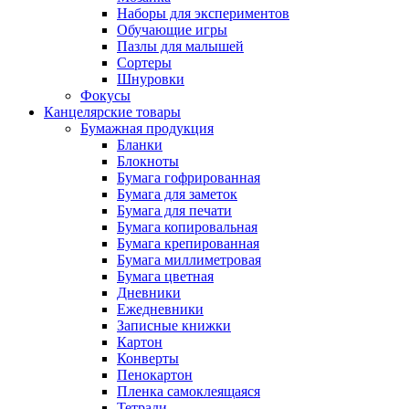
Наборы для экспериментов
Обучающие игры
Пазлы для малышей
Сортеры
Шнуровки
Фокусы
Канцелярские товары
Бумажная продукция
Бланки
Блокноты
Бумага гофрированная
Бумага для заметок
Бумага для печати
Бумага копировальная
Бумага крепированная
Бумага миллиметровая
Бумага цветная
Дневники
Ежедневники
Записные книжки
Картон
Конверты
Пенокартон
Пленка самоклеящаяся
Тетради