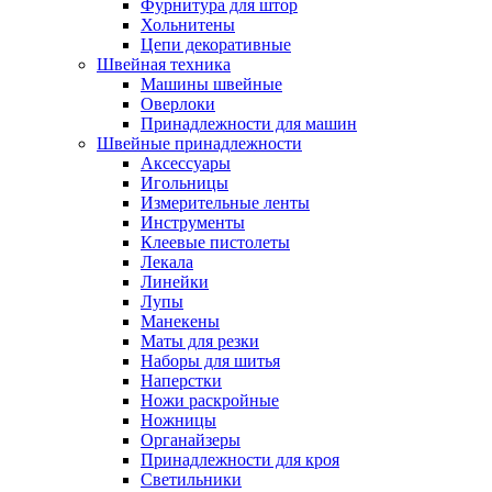
Фурнитура для штор
Хольнитены
Цепи декоративные
Швейная техника
Машины швейные
Оверлоки
Принадлежности для машин
Швейные принадлежности
Аксессуары
Игольницы
Измерительные ленты
Инструменты
Клеевые пистолеты
Лекала
Линейки
Лупы
Манекены
Маты для резки
Наборы для шитья
Наперстки
Ножи раскройные
Ножницы
Органайзеры
Принадлежности для кроя
Светильники