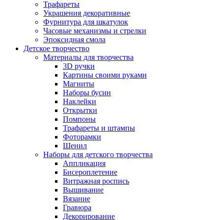
Трафареты
Украшения декоративные
Фурнитура для шкатулок
Часовые механизмы и стрелки
Эпоксидная смола
Детское творчество
Материалы для творчества
3D ручки
Картины своими руками
Магниты
Наборы бусин
Наклейки
Открытки
Помпоны
Трафареты и штампы
Фоторамки
Шенил
Наборы для детского творчества
Аппликация
Бисероплетение
Витражная роспись
Вышивание
Вязание
Гравюра
Декорирование