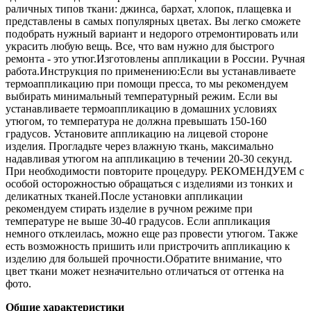
раличных типов ткани: джинса, бархат, хлопок, плащевка и
представлены в самых популярных цветах. Вы легко сможете
подобрать нужный вариант и недорого отремонтировать или
украсить любую вещь. Все, что вам нужно для быстрого
ремонта - это утюг.Изготовлены аппликации в России. Ручная
работа.Инструкция по применению:Если вы устанавливаете
термоаппликацию при помощи пресса, то мы рекомендуем
выбирать минимальный температурный режим. Если вы
устанавливаете термоаппликацию в домашних условиях
утюгом, то температура не должна превышать 150-160
градусов. Установите аппликацию на лицевой стороне
изделия. Прогладьте через влажную ткань, максимально
надавливая утюгом на аппликацию в течении 20-30 секунд.
При необходимости повторите процедуру. РЕКОМЕНДУЕМ с
особой осторожностью обращаться с изделиями из тонких и
деликатных тканей.После установки аппликации
рекомендуем стирать изделие в ручном режиме при
температуре не выше 30-40 градусов. Если аппликация
немного отклеилась, можно еще раз провести утюгом. Также
есть возможность пришить или пристрочить аппликацию к
изделию для большей прочности.Обратите внимание, что
цвет ткани может незначительно отличаться от оттенка на
фото.
Общие характеристики