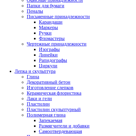
Офисные принадлежности
Папки для бумаги
Пеналы
Письменные принадлежности
Карандаши
Маркеры
Ручки
Фломастеры
Чертежные принадлежности
Изографы
Линейки
Рапидографы
Циркули
Лепка и скульптура
Глина
Декоративный бетон
Изготовление слепков
Керамическая флористика
Лаки и гели
Пластилин
Пластилин скульптурный
Полимерная глина
Запекаемая
Размягчители и добавки
Самоотвердевающая