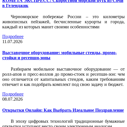
КОМЕТА ЭКСПРЕСС: Скоростной морской путь из Сочи
в Геленджик
Черноморское побережье России – это километры
живописных пейзажей, бесчисленные курорты и города,
каждый из которых манит своими особенностями
Подробнее
11.07.2026
Выставочное оборудование: мобильные стенды, промо-
стойки и ресепшн-зоны
Разбираем мобильное выставочное оборудование — от
ролл-апов и пресс-воллов до промо-стоек и ресепшн-зон: чем
оно отличается от капитальных стендов, каким требованиям
отвечает и как подобрать комплект под свою задачу и бюджет.
Подробнее
08.07.2026
Открытки Онлайн: Как Выбрать Идеальное Поздравление
В эпоху цифровых технологий традиционные бумажные
открытки уступают место своим электронным аналогам