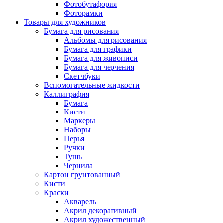
Фотобутафория
Фоторамки
Товары для художников
Бумага для рисования
Альбомы для рисования
Бумага для графики
Бумага для живописи
Бумага для черчения
Скетчбуки
Вспомогательные жидкости
Каллиграфия
Бумага
Кисти
Маркеры
Наборы
Перья
Ручки
Тушь
Чернила
Картон грунтованный
Кисти
Краски
Акварель
Акрил декоративный
Акрил художественный