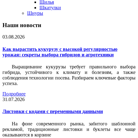
Шилья
Шкатулки
Шнуры
Наши новости
03.08.2026
Как вырастить кукурузу с высокой регулярностью
урожая: секреты выбора гибридов и агротехники
Выращивание кукурузы требует правильного выбора
гибрида, устойчивого к климату и болезням, а также
соблюдения технологии посева. Разбираем ключевые факторы
успеха.
Подробнее
31.07.2026
Листовки c кодами с переменными данными
На фоне современного рынка, забитого шаблонной
рекламой, традиционные листовки и буклеты все чаще
оказываются в корзине