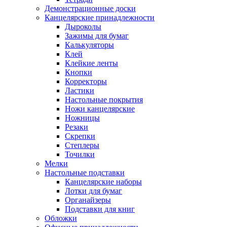
Демонстрационные доски
Канцелярские принадлежности
Дыроколы
Зажимы для бумаг
Калькуляторы
Клей
Клейкие ленты
Кнопки
Корректоры
Ластики
Настольные покрытия
Ножи канцелярские
Ножницы
Резаки
Скрепки
Степлеры
Точилки
Мелки
Настольные подставки
Канцелярские наборы
Лотки для бумаг
Органайзеры
Подставки для книг
Обложки