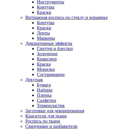
Инструменты
Контуры
Краски
Витражная роспись по стеклу и керамике
Контуры
Краски
Ленты
Маркеры
Декоративные эффекты
Глиттер и блестки
Золочение
Кракелюр
Краска
Морилка
Состаривание
Декупаж
Бумага
Наборы
Пленка
Салфетки
Термопластик
Заготовки для декорирования
Красители для ткани
Роспись по ткани
Связующие и разбавители