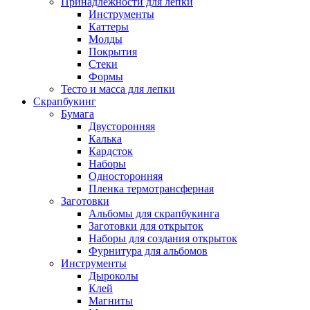
Принадлежности для лепки
Инструменты
Каттеры
Молды
Покрытия
Стеки
Формы
Тесто и масса для лепки
Скрапбукинг
Бумага
Двусторонняя
Калька
Кардсток
Наборы
Односторонняя
Пленка термотрансферная
Заготовки
Альбомы для скрапбукинга
Заготовки для открыток
Наборы для создания открыток
Фурнитура для альбомов
Инструменты
Дыроколы
Клей
Магниты