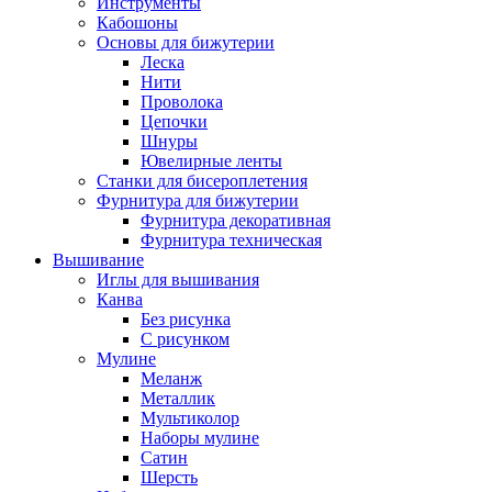
Инструменты
Кабошоны
Основы для бижутерии
Леска
Нити
Проволока
Цепочки
Шнуры
Ювелирные ленты
Станки для бисероплетения
Фурнитура для бижутерии
Фурнитура декоративная
Фурнитура техническая
Вышивание
Иглы для вышивания
Канва
Без рисунка
С рисунком
Мулине
Меланж
Металлик
Мультиколор
Наборы мулине
Сатин
Шерсть