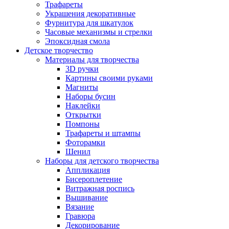
Трафареты
Украшения декоративные
Фурнитура для шкатулок
Часовые механизмы и стрелки
Эпоксидная смола
Детское творчество
Материалы для творчества
3D ручки
Картины своими руками
Магниты
Наборы бусин
Наклейки
Открытки
Помпоны
Трафареты и штампы
Фоторамки
Шенил
Наборы для детского творчества
Аппликация
Бисероплетение
Витражная роспись
Вышивание
Вязание
Гравюра
Декорирование