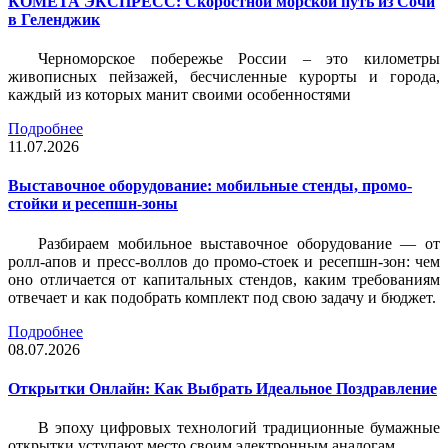
КОМЕТА ЭКСПРЕСС: Скоростной морской путь из Сочи
в Геленджик
Черноморское побережье России – это километры
живописных пейзажей, бесчисленные курорты и города,
каждый из которых манит своими особенностями
Подробнее
11.07.2026
Выставочное оборудование: мобильные стенды, промо-
стойки и ресепшн-зоны
Разбираем мобильное выставочное оборудование — от
ролл-апов и пресс-воллов до промо-стоек и ресепшн-зон: чем
оно отличается от капитальных стендов, каким требованиям
отвечает и как подобрать комплект под свою задачу и бюджет.
Подробнее
08.07.2026
Открытки Онлайн: Как Выбрать Идеальное Поздравление
В эпоху цифровых технологий традиционные бумажные
открытки уступают место своим электронным аналогам