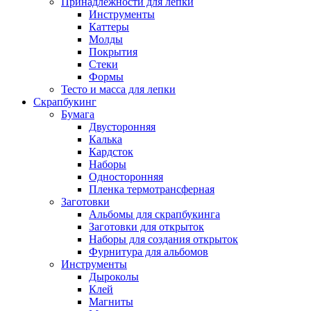
Принадлежности для лепки
Инструменты
Каттеры
Молды
Покрытия
Стеки
Формы
Тесто и масса для лепки
Скрапбукинг
Бумага
Двусторонняя
Калька
Кардсток
Наборы
Односторонняя
Пленка термотрансферная
Заготовки
Альбомы для скрапбукинга
Заготовки для открыток
Наборы для создания открыток
Фурнитура для альбомов
Инструменты
Дыроколы
Клей
Магниты