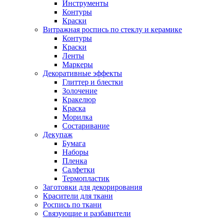
Инструменты
Контуры
Краски
Витражная роспись по стеклу и керамике
Контуры
Краски
Ленты
Маркеры
Декоративные эффекты
Глиттер и блестки
Золочение
Кракелюр
Краска
Морилка
Состаривание
Декупаж
Бумага
Наборы
Пленка
Салфетки
Термопластик
Заготовки для декорирования
Красители для ткани
Роспись по ткани
Связующие и разбавители