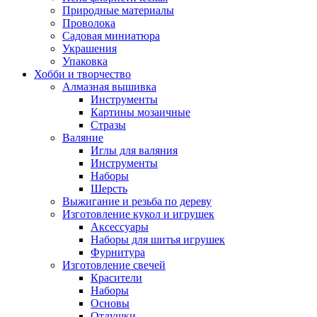
Природные материалы
Проволока
Садовая миниатюра
Украшения
Упаковка
Хобби и творчество
Алмазная вышивка
Инструменты
Картины мозаичные
Стразы
Валяние
Иглы для валяния
Инструменты
Наборы
Шерсть
Выжигание и резьба по дереву
Изготовление кукол и игрушек
Аксессуары
Наборы для шитья игрушек
Фурнитура
Изготовление свечей
Красители
Наборы
Основы
Отдушки