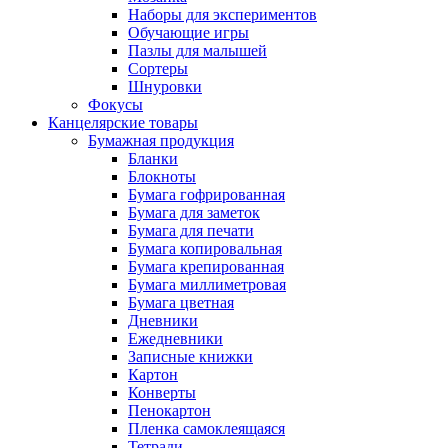
Наборы для экспериментов
Обучающие игры
Пазлы для малышей
Сортеры
Шнуровки
Фокусы
Канцелярские товары
Бумажная продукция
Бланки
Блокноты
Бумага гофрированная
Бумага для заметок
Бумага для печати
Бумага копировальная
Бумага крепированная
Бумага миллиметровая
Бумага цветная
Дневники
Ежедневники
Записные книжки
Картон
Конверты
Пенокартон
Пленка самоклеящаяся
Тетради