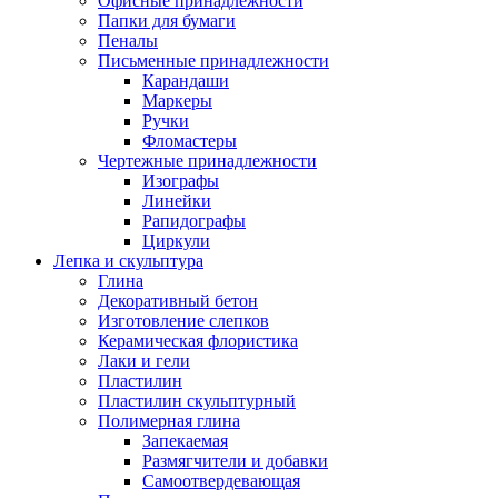
Офисные принадлежности
Папки для бумаги
Пеналы
Письменные принадлежности
Карандаши
Маркеры
Ручки
Фломастеры
Чертежные принадлежности
Изографы
Линейки
Рапидографы
Циркули
Лепка и скульптура
Глина
Декоративный бетон
Изготовление слепков
Керамическая флористика
Лаки и гели
Пластилин
Пластилин скульптурный
Полимерная глина
Запекаемая
Размягчители и добавки
Самоотвердевающая