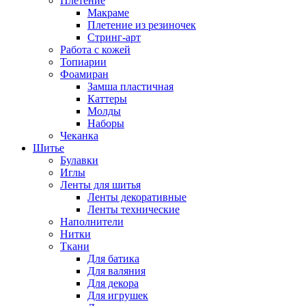
Плетение
Макраме
Плетение из резиночек
Стринг-арт
Работа с кожей
Топиарии
Фоамиран
Замша пластичная
Каттеры
Молды
Наборы
Чеканка
Шитье
Булавки
Иглы
Ленты для шитья
Ленты декоративные
Ленты технические
Наполнители
Нитки
Ткани
Для батика
Для валяния
Для декора
Для игрушек