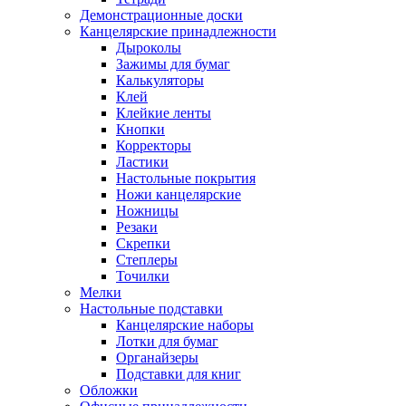
Демонстрационные доски
Канцелярские принадлежности
Дыроколы
Зажимы для бумаг
Калькуляторы
Клей
Клейкие ленты
Кнопки
Корректоры
Ластики
Настольные покрытия
Ножи канцелярские
Ножницы
Резаки
Скрепки
Степлеры
Точилки
Мелки
Настольные подставки
Канцелярские наборы
Лотки для бумаг
Органайзеры
Подставки для книг
Обложки