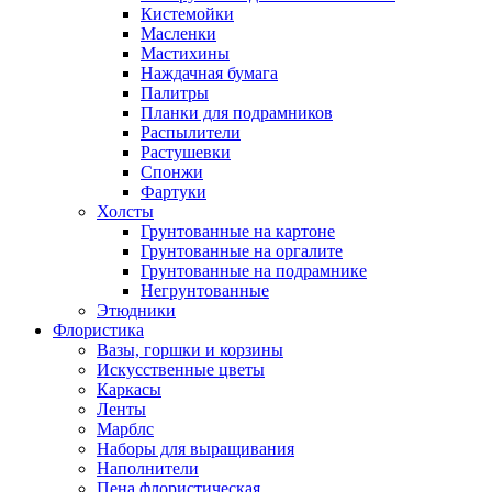
Кистемойки
Масленки
Мастихины
Наждачная бумага
Палитры
Планки для подрамников
Распылители
Растушевки
Спонжи
Фартуки
Холсты
Грунтованные на картоне
Грунтованные на оргалите
Грунтованные на подрамнике
Негрунтованные
Этюдники
Флористика
Вазы, горшки и корзины
Искусственные цветы
Каркасы
Ленты
Марблс
Наборы для выращивания
Наполнители
Пена флористическая