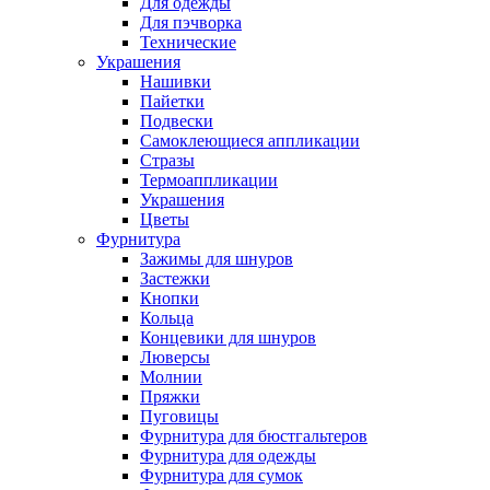
Для одежды
Для пэчворка
Технические
Украшения
Нашивки
Пайетки
Подвески
Самоклеющиеся аппликации
Стразы
Термоаппликации
Украшения
Цветы
Фурнитура
Зажимы для шнуров
Застежки
Кнопки
Кольца
Концевики для шнуров
Люверсы
Молнии
Пряжки
Пуговицы
Фурнитура для бюстгальтеров
Фурнитура для одежды
Фурнитура для сумок