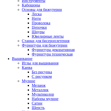
Инструменты
Кабошоны
Основы для бижутерии
Леска
Нити
Проволока
Цепочки
Шнуры
Ювелирные ленты
Станки для бисероплетения
Фурнитура для бижутерии
Фурнитура декоративная
Фурнитура техническая
Вышивание
Иглы для вышивания
Канва
Без рисунка
С рисунком
Мулине
Меланж
Металлик
Мультиколор
Наборы мулине
Сатин
Шерсть