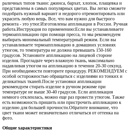
раличных типов ткани: джинса, бархат, хлопок, плащевка и
представлены в самых популярных цветах. Вы легко сможете
подобрать нужный вариант и недорого отремонтировать или
украсить любую вещь. Все, что вам нужно для быстрого
ремонта - это утюг.Изготовлены аппликации в России. Ручная
работа.Инструкция по применению:Если вы устанавливаете
термоаппликацию при помощи пресса, то мы рекомендуем
выбирать минимальный температурный режим. Если вы
устанавливаете термоаппликацию в домашних условиях
утюгом, то температура не должна превышать 150-160
градусов. Установите аппликацию на лицевой стороне
изделия. Прогладьте через влажную ткань, максимально
надавливая утюгом на аппликацию в течении 20-30 секунд.
При необходимости повторите процедуру. РЕКОМЕНДУЕМ с
особой осторожностью обращаться с изделиями из тонких и
деликатных тканей.После установки аппликации
рекомендуем стирать изделие в ручном режиме при
температуре не выше 30-40 градусов. Если аппликация
немного отклеилась, можно еще раз провести утюгом. Также
есть возможность пришить или пристрочить аппликацию к
изделию для большей прочности.Обратите внимание, что
цвет ткани может незначительно отличаться от оттенка на
фото.
Общие характеристики