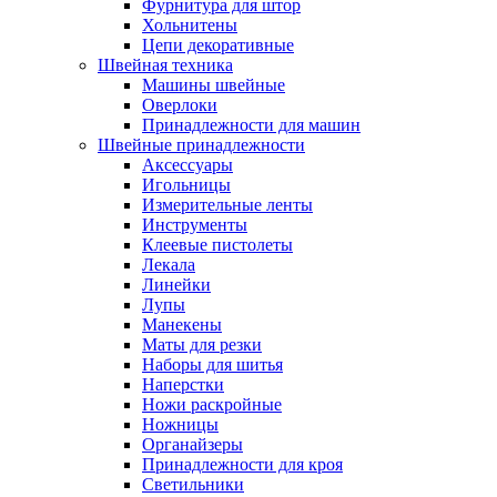
Фурнитура для штор
Хольнитены
Цепи декоративные
Швейная техника
Машины швейные
Оверлоки
Принадлежности для машин
Швейные принадлежности
Аксессуары
Игольницы
Измерительные ленты
Инструменты
Клеевые пистолеты
Лекала
Линейки
Лупы
Манекены
Маты для резки
Наборы для шитья
Наперстки
Ножи раскройные
Ножницы
Органайзеры
Принадлежности для кроя
Светильники