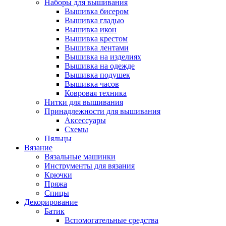
Наборы для вышивания
Вышивка бисером
Вышивка гладью
Вышивка икон
Вышивка крестом
Вышивка лентами
Вышивка на изделиях
Вышивка на одежде
Вышивка подушек
Вышивка часов
Ковровая техника
Нитки для вышивания
Принадлежности для вышивания
Аксессуары
Схемы
Пяльцы
Вязание
Вязальные машинки
Инструменты для вязания
Крючки
Пряжа
Спицы
Декорирование
Батик
Вспомогательные средства