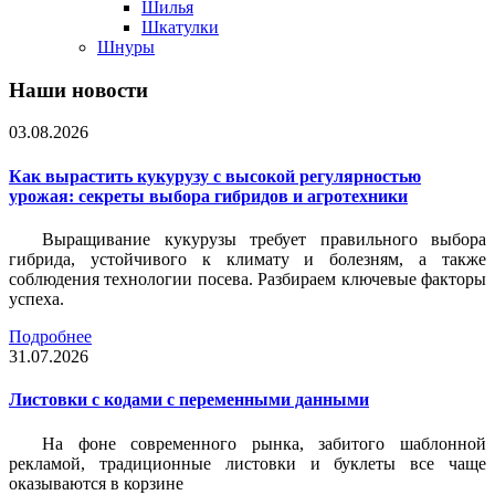
Шилья
Шкатулки
Шнуры
Наши новости
03.08.2026
Как вырастить кукурузу с высокой регулярностью
урожая: секреты выбора гибридов и агротехники
Выращивание кукурузы требует правильного выбора
гибрида, устойчивого к климату и болезням, а также
соблюдения технологии посева. Разбираем ключевые факторы
успеха.
Подробнее
31.07.2026
Листовки c кодами с переменными данными
На фоне современного рынка, забитого шаблонной
рекламой, традиционные листовки и буклеты все чаще
оказываются в корзине