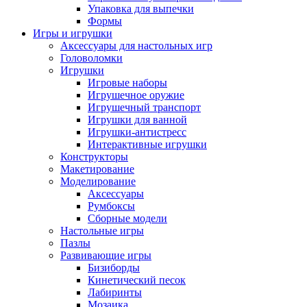
Упаковка для выпечки
Формы
Игры и игрушки
Аксессуары для настольных игр
Головоломки
Игрушки
Игровые наборы
Игрушечное оружие
Игрушечный транспорт
Игрушки для ванной
Игрушки-антистресс
Интерактивные игрушки
Конструкторы
Макетирование
Моделирование
Аксессуары
Румбоксы
Сборные модели
Настольные игры
Пазлы
Развивающие игры
Бизиборды
Кинетический песок
Лабиринты
Мозаика