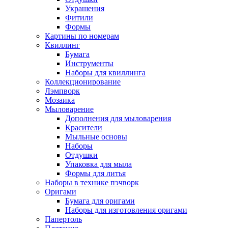
Украшения
Фитили
Формы
Картины по номерам
Квиллинг
Бумага
Инструменты
Наборы для квиллинга
Коллекционирование
Лэмпворк
Мозаика
Мыловарение
Дополнения для мыловарения
Красители
Мыльные основы
Наборы
Отдушки
Упаковка для мыла
Формы для литья
Наборы в технике пэчворк
Оригами
Бумага для оригами
Наборы для изготовления оригами
Папертоль