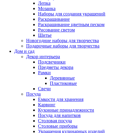
Лепка
Мозаика
Наборы для создания украшений
Раскрашивание
Раскрашивание цветным песком
Рисование светом
Шитье
Новогодние наборы для творчества
Подарочные наборы для творчества
Дом и сад
Декор интерьера
Подсвечники
Предметы декора
Рамки
Деревянные
Пластиковые
Свечи
Посуда
Емкости для хранения
Карвинг
Кухонные принадлежности
Посуда для напитков
Столовая посуда
Столовые приборы
Украшения кулинарных изделий