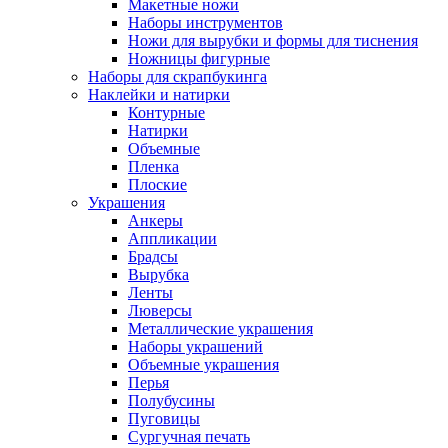
Макетные ножи
Наборы инструментов
Ножи для вырубки и формы для тиснения
Ножницы фигурные
Наборы для скрапбукинга
Наклейки и натирки
Контурные
Натирки
Объемные
Пленка
Плоские
Украшения
Анкеры
Аппликации
Брадсы
Вырубка
Ленты
Люверсы
Металлические украшения
Наборы украшений
Объемные украшения
Перья
Полубусины
Пуговицы
Сургучная печать