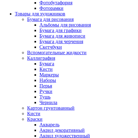
Фотобутафория
Фоторамки
Товары для художников
Бумага для рисования
Альбомы для рисования
Бумага для графики
Бумага для живописи
Бумага для черчения
Скетчбуки
Вспомогательные жидкости
Каллиграфия
Бумага
Кисти
Маркеры
Наборы
Перья
Ручки
Тушь
Чернила
Картон грунтованный
Кисти
Краски
Акварель
Акрил декоративный
Акрил художественный