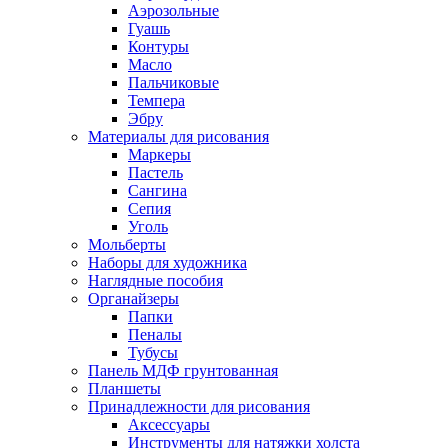
Аэрозольные
Гуашь
Контуры
Масло
Пальчиковые
Темпера
Эбру
Материалы для рисования
Маркеры
Пастель
Сангина
Сепия
Уголь
Мольберты
Наборы для художника
Наглядные пособия
Органайзеры
Папки
Пеналы
Тубусы
Панель МДФ грунтованная
Планшеты
Принадлежности для рисования
Аксессуары
Инструменты для натяжки холста