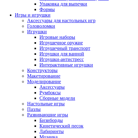
Упаковка для выпечки
Формы
Игры и игрушки
Аксессуары для настольных игр
Головоломки
Игрушки
Игровые наборы
Игрушечное оружие
Игрушечный транспорт
Игрушки для ванной
Игрушки-антистресс
Интерактивные игрушки
Конструкторы
Макетирование
Моделирование
Аксессуары
Румбоксы
Сборные модели
Настольные игры
Пазлы
Развивающие игры
Бизиборды
Кинетический песок
Лабиринты
Мозаика