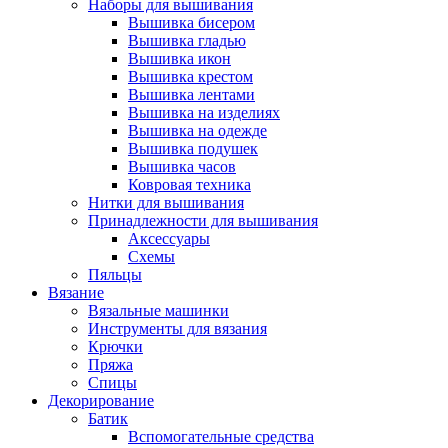
Наборы для вышивания
Вышивка бисером
Вышивка гладью
Вышивка икон
Вышивка крестом
Вышивка лентами
Вышивка на изделиях
Вышивка на одежде
Вышивка подушек
Вышивка часов
Ковровая техника
Нитки для вышивания
Принадлежности для вышивания
Аксессуары
Схемы
Пяльцы
Вязание
Вязальные машинки
Инструменты для вязания
Крючки
Пряжа
Спицы
Декорирование
Батик
Вспомогательные средства