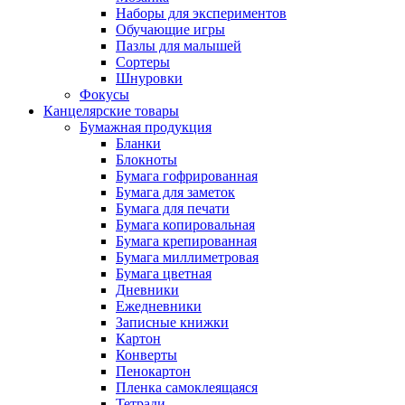
Наборы для экспериментов
Обучающие игры
Пазлы для малышей
Сортеры
Шнуровки
Фокусы
Канцелярские товары
Бумажная продукция
Бланки
Блокноты
Бумага гофрированная
Бумага для заметок
Бумага для печати
Бумага копировальная
Бумага крепированная
Бумага миллиметровая
Бумага цветная
Дневники
Ежедневники
Записные книжки
Картон
Конверты
Пенокартон
Пленка самоклеящаяся
Тетради