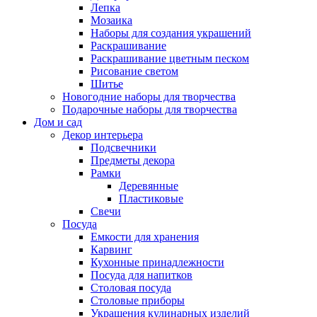
Лепка
Мозаика
Наборы для создания украшений
Раскрашивание
Раскрашивание цветным песком
Рисование светом
Шитье
Новогодние наборы для творчества
Подарочные наборы для творчества
Дом и сад
Декор интерьера
Подсвечники
Предметы декора
Рамки
Деревянные
Пластиковые
Свечи
Посуда
Емкости для хранения
Карвинг
Кухонные принадлежности
Посуда для напитков
Столовая посуда
Столовые приборы
Украшения кулинарных изделий