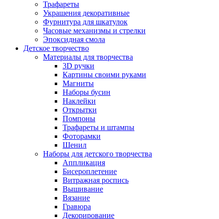
Трафареты
Украшения декоративные
Фурнитура для шкатулок
Часовые механизмы и стрелки
Эпоксидная смола
Детское творчество
Материалы для творчества
3D ручки
Картины своими руками
Магниты
Наборы бусин
Наклейки
Открытки
Помпоны
Трафареты и штампы
Фоторамки
Шенил
Наборы для детского творчества
Аппликация
Бисероплетение
Витражная роспись
Вышивание
Вязание
Гравюра
Декорирование