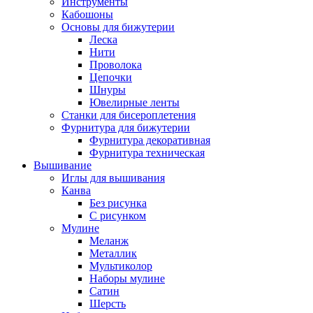
Инструменты
Кабошоны
Основы для бижутерии
Леска
Нити
Проволока
Цепочки
Шнуры
Ювелирные ленты
Станки для бисероплетения
Фурнитура для бижутерии
Фурнитура декоративная
Фурнитура техническая
Вышивание
Иглы для вышивания
Канва
Без рисунка
С рисунком
Мулине
Меланж
Металлик
Мультиколор
Наборы мулине
Сатин
Шерсть