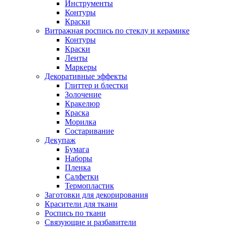
Инструменты
Контуры
Краски
Витражная роспись по стеклу и керамике
Контуры
Краски
Ленты
Маркеры
Декоративные эффекты
Глиттер и блестки
Золочение
Кракелюр
Краска
Морилка
Состаривание
Декупаж
Бумага
Наборы
Пленка
Салфетки
Термопластик
Заготовки для декорирования
Красители для ткани
Роспись по ткани
Связующие и разбавители