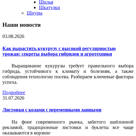
Шилья
Шкатулки
Шнуры
Наши новости
03.08.2026
Как вырастить кукурузу с высокой регулярностью
урожая: секреты выбора гибридов и агротехники
Выращивание кукурузы требует правильного выбора
гибрида, устойчивого к климату и болезням, а также
соблюдения технологии посева. Разбираем ключевые факторы
успеха.
Подробнее
31.07.2026
Листовки c кодами с переменными данными
На фоне современного рынка, забитого шаблонной
рекламой, традиционные листовки и буклеты все чаще
оказываются в корзине