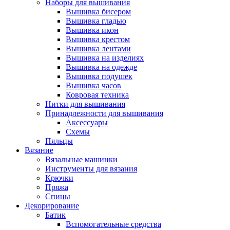
Наборы для вышивания
Вышивка бисером
Вышивка гладью
Вышивка икон
Вышивка крестом
Вышивка лентами
Вышивка на изделиях
Вышивка на одежде
Вышивка подушек
Вышивка часов
Ковровая техника
Нитки для вышивания
Принадлежности для вышивания
Аксессуары
Схемы
Пяльцы
Вязание
Вязальные машинки
Инструменты для вязания
Крючки
Пряжа
Спицы
Декорирование
Батик
Вспомогательные средства