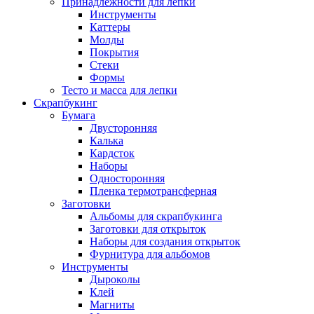
Принадлежности для лепки
Инструменты
Каттеры
Молды
Покрытия
Стеки
Формы
Тесто и масса для лепки
Скрапбукинг
Бумага
Двусторонняя
Калька
Кардсток
Наборы
Односторонняя
Пленка термотрансферная
Заготовки
Альбомы для скрапбукинга
Заготовки для открыток
Наборы для создания открыток
Фурнитура для альбомов
Инструменты
Дыроколы
Клей
Магниты