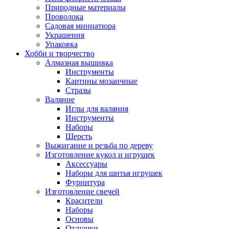
Природные материалы
Проволока
Садовая миниатюра
Украшения
Упаковка
Хобби и творчество
Алмазная вышивка
Инструменты
Картины мозаичные
Стразы
Валяние
Иглы для валяния
Инструменты
Наборы
Шерсть
Выжигание и резьба по дереву
Изготовление кукол и игрушек
Аксессуары
Наборы для шитья игрушек
Фурнитура
Изготовление свечей
Красители
Наборы
Основы
Отдушки