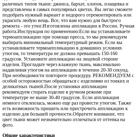
раличных типов ткани: джинса, бархат, хлопок, плащевка и
представлены в самых популярных цветах. Вы легко сможете
подобрать нужный вариант и недорого отремонтировать или
украсить любую вещь. Все, что вам нужно для быстрого
ремонта - это утюг.Изготовлены аппликации в России. Ручная
работа.Инструкция по применению:Если вы устанавливаете
термоаппликацию при помощи пресса, то мы рекомендуем
выбирать минимальный температурный режим. Если вы
устанавливаете термоаппликацию в домашних условиях
утюгом, то температура не должна превышать 150-160
градусов. Установите аппликацию на лицевой стороне
изделия. Прогладьте через влажную ткань, максимально
надавливая утюгом на аппликацию в течении 20-30 секунд.
При необходимости повторите процедуру. РЕКОМЕНДУЕМ с
особой осторожностью обращаться с изделиями из тонких и
деликатных тканей.После установки аппликации
рекомендуем стирать изделие в ручном режиме при
температуре не выше 30-40 градусов. Если аппликация
немного отклеилась, можно еще раз провести утюгом. Также
есть возможность пришить или пристрочить аппликацию к
изделию для большей прочности.Обратите внимание, что
цвет ткани может незначительно отличаться от оттенка на
фото.
Общие характеристики