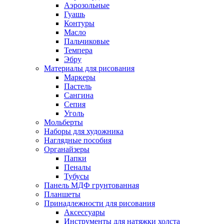
Аэрозольные
Гуашь
Контуры
Масло
Пальчиковые
Темпера
Эбру
Материалы для рисования
Маркеры
Пастель
Сангина
Сепия
Уголь
Мольберты
Наборы для художника
Наглядные пособия
Органайзеры
Папки
Пеналы
Тубусы
Панель МДФ грунтованная
Планшеты
Принадлежности для рисования
Аксессуары
Инструменты для натяжки холста