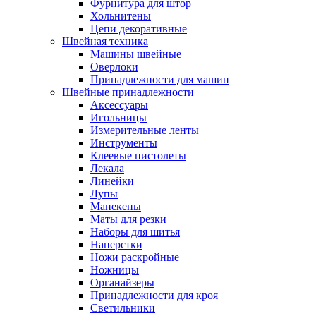
Фурнитура для штор
Хольнитены
Цепи декоративные
Швейная техника
Машины швейные
Оверлоки
Принадлежности для машин
Швейные принадлежности
Аксессуары
Игольницы
Измерительные ленты
Инструменты
Клеевые пистолеты
Лекала
Линейки
Лупы
Манекены
Маты для резки
Наборы для шитья
Наперстки
Ножи раскройные
Ножницы
Органайзеры
Принадлежности для кроя
Светильники