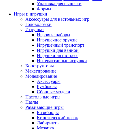
Упаковка для выпечки
Формы
Игры и игрушки
Аксессуары для настольных игр
Головоломки
Игрушки
Игровые наборы
Игрушечное оружие
Игрушечный транспорт
Игрушки для ванной
Игрушки-антистресс
Интерактивные игрушки
Конструкторы
Макетирование
Моделирование
Аксессуары
Румбоксы
Сборные модели
Настольные игры
Пазлы
Развивающие игры
Бизиборды
Кинетический песок
Лабиринты
Мозаика