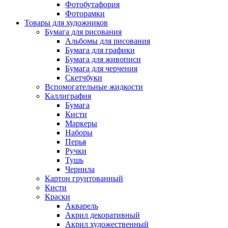
Фотобутафория
Фоторамки
Товары для художников
Бумага для рисования
Альбомы для рисования
Бумага для графики
Бумага для живописи
Бумага для черчения
Скетчбуки
Вспомогательные жидкости
Каллиграфия
Бумага
Кисти
Маркеры
Наборы
Перья
Ручки
Тушь
Чернила
Картон грунтованный
Кисти
Краски
Акварель
Акрил декоративный
Акрил художественный