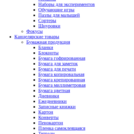
Наборы для экспериментов
Обучающие игры
Пазлы для малышей
Сортеры
Шнуровки
Фокусы
Канцелярские товары
Бумажная продукция
Бланки
Блокноты
Бумага гофрированная
Бумага для заметок
Бумага для печати
Бумага копировальная
Бумага крепированная
Бумага миллиметровая
Бумага цветная
Дневники
Ежедневники
Записные книжки
Картон
Конверты
Пенокартон
Пленка самоклеящаяся
Тетради