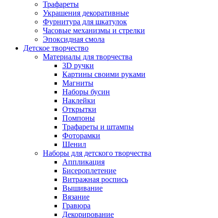
Трафареты
Украшения декоративные
Фурнитура для шкатулок
Часовые механизмы и стрелки
Эпоксидная смола
Детское творчество
Материалы для творчества
3D ручки
Картины своими руками
Магниты
Наборы бусин
Наклейки
Открытки
Помпоны
Трафареты и штампы
Фоторамки
Шенил
Наборы для детского творчества
Аппликация
Бисероплетение
Витражная роспись
Вышивание
Вязание
Гравюра
Декорирование