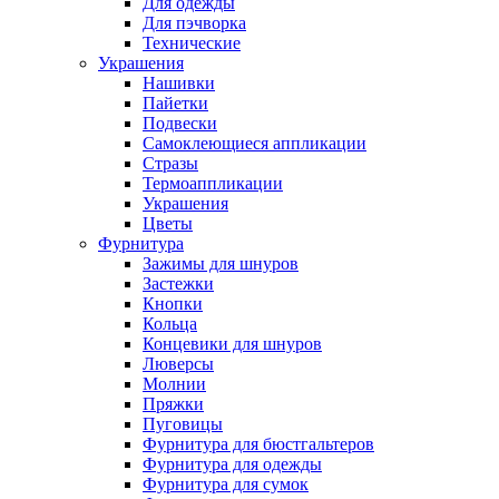
Для одежды
Для пэчворка
Технические
Украшения
Нашивки
Пайетки
Подвески
Самоклеющиеся аппликации
Стразы
Термоаппликации
Украшения
Цветы
Фурнитура
Зажимы для шнуров
Застежки
Кнопки
Кольца
Концевики для шнуров
Люверсы
Молнии
Пряжки
Пуговицы
Фурнитура для бюстгальтеров
Фурнитура для одежды
Фурнитура для сумок