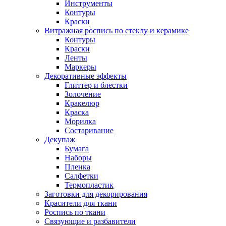
Инструменты
Контуры
Краски
Витражная роспись по стеклу и керамике
Контуры
Краски
Ленты
Маркеры
Декоративные эффекты
Глиттер и блестки
Золочение
Кракелюр
Краска
Морилка
Состаривание
Декупаж
Бумага
Наборы
Пленка
Салфетки
Термопластик
Заготовки для декорирования
Красители для ткани
Роспись по ткани
Связующие и разбавители