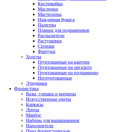
Кистемойки
Масленки
Мастихины
Наждачная бумага
Палитры
Планки для подрамников
Распылители
Растушевки
Спонжи
Фартуки
Холсты
Грунтованные на картоне
Грунтованные на оргалите
Грунтованные на подрамнике
Негрунтованные
Этюдники
Флористика
Вазы, горшки и корзины
Искусственные цветы
Каркасы
Ленты
Марблс
Наборы для выращивания
Наполнители
Пена флористическая