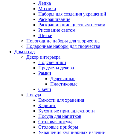
Лепка
Мозаика
Наборы для создания украшений
Раскрашивание
Раскрашивание цветным песком
Рисование светом
Шитье
Новогодние наборы для творчества
Подарочные наборы для творчества
Дом и сад
Декор интерьера
Подсвечники
Предметы декора
Рамки
Деревянные
Пластиковые
Свечи
Посуда
Емкости для хранения
Карвинг
Кухонные принадлежности
Посуда для напитков
Столовая посуда
Столовые приборы
Украшения кулинарных изделий