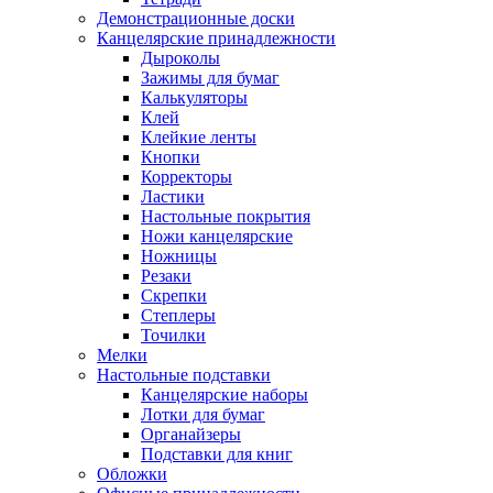
Демонстрационные доски
Канцелярские принадлежности
Дыроколы
Зажимы для бумаг
Калькуляторы
Клей
Клейкие ленты
Кнопки
Корректоры
Ластики
Настольные покрытия
Ножи канцелярские
Ножницы
Резаки
Скрепки
Степлеры
Точилки
Мелки
Настольные подставки
Канцелярские наборы
Лотки для бумаг
Органайзеры
Подставки для книг
Обложки