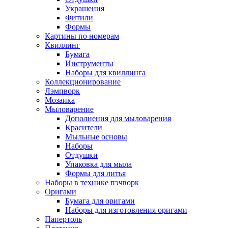
Украшения
Фитили
Формы
Картины по номерам
Квиллинг
Бумага
Инструменты
Наборы для квиллинга
Коллекционирование
Лэмпворк
Мозаика
Мыловарение
Дополнения для мыловарения
Красители
Мыльные основы
Наборы
Отдушки
Упаковка для мыла
Формы для литья
Наборы в технике пэчворк
Оригами
Бумага для оригами
Наборы для изготовления оригами
Папертоль