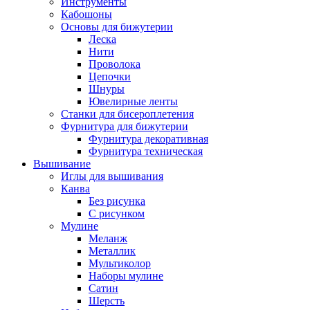
Инструменты
Кабошоны
Основы для бижутерии
Леска
Нити
Проволока
Цепочки
Шнуры
Ювелирные ленты
Станки для бисероплетения
Фурнитура для бижутерии
Фурнитура декоративная
Фурнитура техническая
Вышивание
Иглы для вышивания
Канва
Без рисунка
С рисунком
Мулине
Меланж
Металлик
Мультиколор
Наборы мулине
Сатин
Шерсть