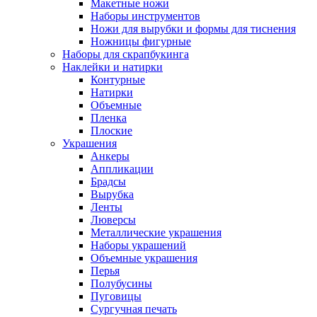
Макетные ножи
Наборы инструментов
Ножи для вырубки и формы для тиснения
Ножницы фигурные
Наборы для скрапбукинга
Наклейки и натирки
Контурные
Натирки
Объемные
Пленка
Плоские
Украшения
Анкеры
Аппликации
Брадсы
Вырубка
Ленты
Люверсы
Металлические украшения
Наборы украшений
Объемные украшения
Перья
Полубусины
Пуговицы
Сургучная печать