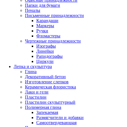
Офисные принадлежности
Папки для бумаги
Пеналы
Письменные принадлежности
Карандаши
Маркеры
Ручки
Фломастеры
Чертежные принадлежности
Изографы
Линейки
Рапидографы
Циркули
Лепка и скульптура
Глина
Декоративный бетон
Изготовление слепков
Керамическая флористика
Лаки и гели
Пластилин
Пластилин скульптурный
Полимерная глина
Запекаемая
Размягчители и добавки
Самоотвердевающая