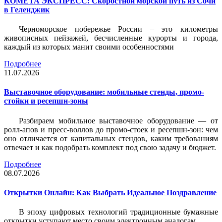
КОМЕТА ЭКСПРЕСС: Скоростной морской путь из Сочи
в Геленджик
Черноморское побережье России – это километры
живописных пейзажей, бесчисленные курорты и города,
каждый из которых манит своими особенностями
Подробнее
11.07.2026
Выставочное оборудование: мобильные стенды, промо-
стойки и ресепшн-зоны
Разбираем мобильное выставочное оборудование — от
ролл-апов и пресс-воллов до промо-стоек и ресепшн-зон: чем
оно отличается от капитальных стендов, каким требованиям
отвечает и как подобрать комплект под свою задачу и бюджет.
Подробнее
08.07.2026
Открытки Онлайн: Как Выбрать Идеальное Поздравление
В эпоху цифровых технологий традиционные бумажные
открытки уступают место своим электронным аналогам