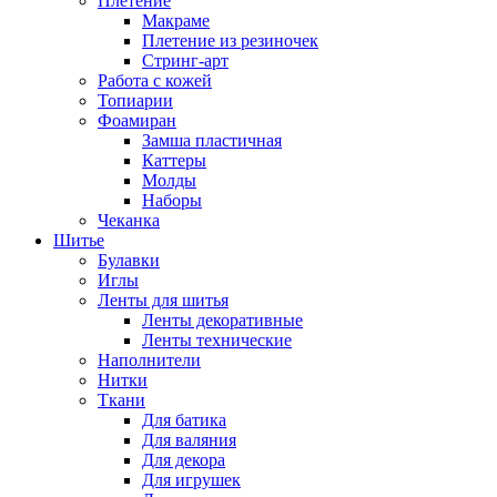
Плетение
Макраме
Плетение из резиночек
Стринг-арт
Работа с кожей
Топиарии
Фоамиран
Замша пластичная
Каттеры
Молды
Наборы
Чеканка
Шитье
Булавки
Иглы
Ленты для шитья
Ленты декоративные
Ленты технические
Наполнители
Нитки
Ткани
Для батика
Для валяния
Для декора
Для игрушек