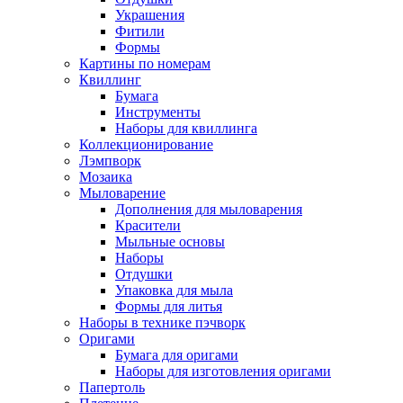
Украшения
Фитили
Формы
Картины по номерам
Квиллинг
Бумага
Инструменты
Наборы для квиллинга
Коллекционирование
Лэмпворк
Мозаика
Мыловарение
Дополнения для мыловарения
Красители
Мыльные основы
Наборы
Отдушки
Упаковка для мыла
Формы для литья
Наборы в технике пэчворк
Оригами
Бумага для оригами
Наборы для изготовления оригами
Папертоль