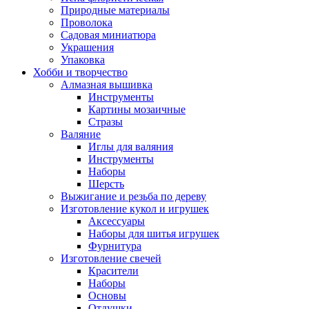
Природные материалы
Проволока
Садовая миниатюра
Украшения
Упаковка
Хобби и творчество
Алмазная вышивка
Инструменты
Картины мозаичные
Стразы
Валяние
Иглы для валяния
Инструменты
Наборы
Шерсть
Выжигание и резьба по дереву
Изготовление кукол и игрушек
Аксессуары
Наборы для шитья игрушек
Фурнитура
Изготовление свечей
Красители
Наборы
Основы
Отдушки