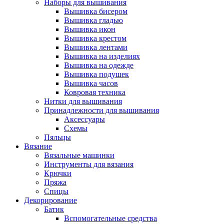
Наборы для вышивания
Вышивка бисером
Вышивка гладью
Вышивка икон
Вышивка крестом
Вышивка лентами
Вышивка на изделиях
Вышивка на одежде
Вышивка подушек
Вышивка часов
Ковровая техника
Нитки для вышивания
Принадлежности для вышивания
Аксессуары
Схемы
Пяльцы
Вязание
Вязальные машинки
Инструменты для вязания
Крючки
Пряжа
Спицы
Декорирование
Батик
Вспомогательные средства