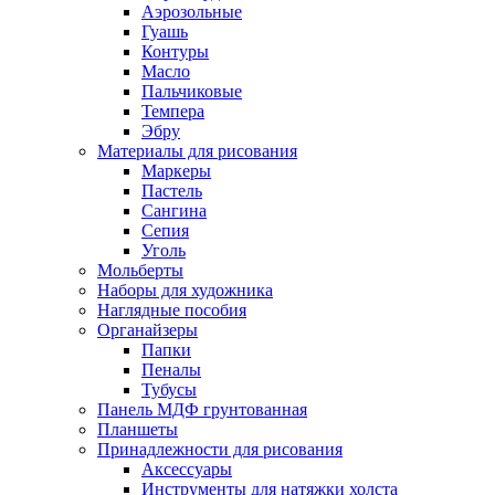
Аэрозольные
Гуашь
Контуры
Масло
Пальчиковые
Темпера
Эбру
Материалы для рисования
Маркеры
Пастель
Сангина
Сепия
Уголь
Мольберты
Наборы для художника
Наглядные пособия
Органайзеры
Папки
Пеналы
Тубусы
Панель МДФ грунтованная
Планшеты
Принадлежности для рисования
Аксессуары
Инструменты для натяжки холста