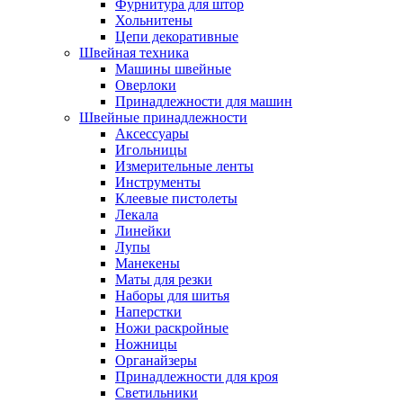
Фурнитура для штор
Хольнитены
Цепи декоративные
Швейная техника
Машины швейные
Оверлоки
Принадлежности для машин
Швейные принадлежности
Аксессуары
Игольницы
Измерительные ленты
Инструменты
Клеевые пистолеты
Лекала
Линейки
Лупы
Манекены
Маты для резки
Наборы для шитья
Наперстки
Ножи раскройные
Ножницы
Органайзеры
Принадлежности для кроя
Светильники