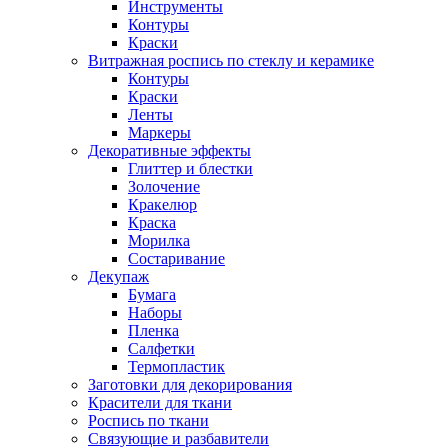
Инструменты
Контуры
Краски
Витражная роспись по стеклу и керамике
Контуры
Краски
Ленты
Маркеры
Декоративные эффекты
Глиттер и блестки
Золочение
Кракелюр
Краска
Морилка
Состаривание
Декупаж
Бумага
Наборы
Пленка
Салфетки
Термопластик
Заготовки для декорирования
Красители для ткани
Роспись по ткани
Связующие и разбавители