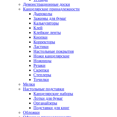
Демонстрационные доски
Канцелярские принадлежности
Дыроколы
Зажимы для бумаг
Калькуляторы
Клей
Клейкие ленты
Кнопки
Корректоры
Ластики
Настольные покрытия
Ножи канцелярские
Ножницы
Резаки
Скрепки
Степлеры
Точилки
Мелки
Настольные подставки
Канцелярские наборы
Лотки для бумаг
Органайзеры
Подставки для книг
Обложки