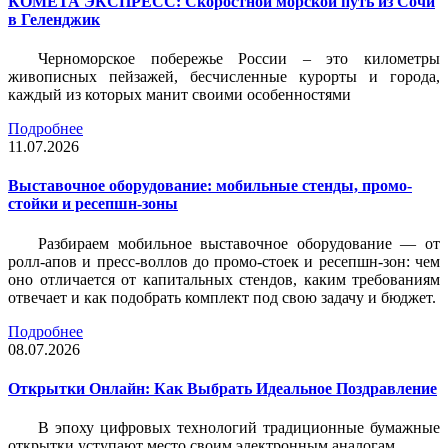
КОМЕТА ЭКСПРЕСС: Скоростной морской путь из Сочи
в Геленджик
Черноморское побережье России – это километры
живописных пейзажей, бесчисленные курорты и города,
каждый из которых манит своими особенностями
Подробнее
11.07.2026
Выставочное оборудование: мобильные стенды, промо-
стойки и ресепшн-зоны
Разбираем мобильное выставочное оборудование — от
ролл-апов и пресс-воллов до промо-стоек и ресепшн-зон: чем
оно отличается от капитальных стендов, каким требованиям
отвечает и как подобрать комплект под свою задачу и бюджет.
Подробнее
08.07.2026
Открытки Онлайн: Как Выбрать Идеальное Поздравление
В эпоху цифровых технологий традиционные бумажные
открытки уступают место своим электронным аналогам