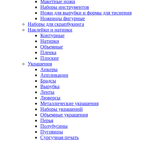
Макетные ножи
Наборы инструментов
Ножи для вырубки и формы для тиснения
Ножницы фигурные
Наборы для скрапбукинга
Наклейки и натирки
Контурные
Натирки
Объемные
Пленка
Плоские
Украшения
Анкеры
Аппликации
Брадсы
Вырубка
Ленты
Люверсы
Металлические украшения
Наборы украшений
Объемные украшения
Перья
Полубусины
Пуговицы
Сургучная печать