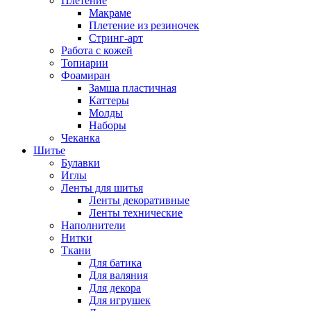
Плетение
Макраме
Плетение из резиночек
Стринг-арт
Работа с кожей
Топиарии
Фоамиран
Замша пластичная
Каттеры
Молды
Наборы
Чеканка
Шитье
Булавки
Иглы
Ленты для шитья
Ленты декоративные
Ленты технические
Наполнители
Нитки
Ткани
Для батика
Для валяния
Для декора
Для игрушек