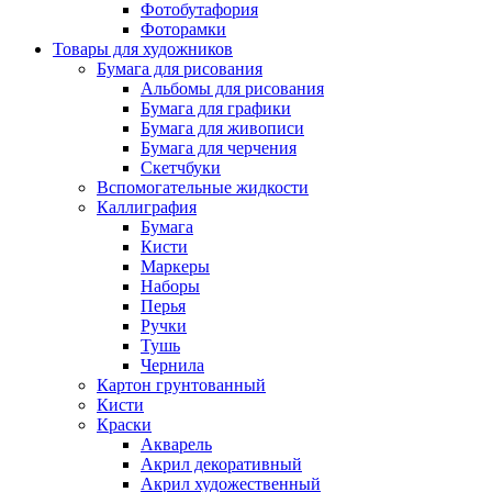
Фотобутафория
Фоторамки
Товары для художников
Бумага для рисования
Альбомы для рисования
Бумага для графики
Бумага для живописи
Бумага для черчения
Скетчбуки
Вспомогательные жидкости
Каллиграфия
Бумага
Кисти
Маркеры
Наборы
Перья
Ручки
Тушь
Чернила
Картон грунтованный
Кисти
Краски
Акварель
Акрил декоративный
Акрил художественный