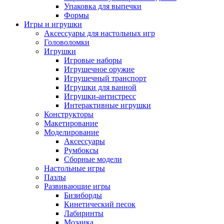
Упаковка для выпечки
Формы
Игры и игрушки
Аксессуары для настольных игр
Головоломки
Игрушки
Игровые наборы
Игрушечное оружие
Игрушечный транспорт
Игрушки для ванной
Игрушки-антистресс
Интерактивные игрушки
Конструкторы
Макетирование
Моделирование
Аксессуары
Румбоксы
Сборные модели
Настольные игры
Пазлы
Развивающие игры
Бизиборды
Кинетический песок
Лабиринты
Мозаика