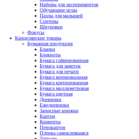
Наборы для экспериментов
Обучающие игры
Пазлы для малышей
Сортеры
Шнуровки
Фокусы
Канцелярские товары
Бумажная продукция
Бланки
Блокноты
Бумага гофрированная
Бумага для заметок
Бумага для печати
Бумага копировальная
Бумага крепированная
Бумага миллиметровая
Бумага цветная
Дневники
Ежедневники
Записные книжки
Картон
Конверты
Пенокартон
Пленка самоклеящаяся
Тетради