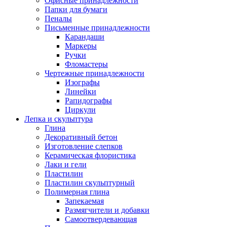
Офисные принадлежности
Папки для бумаги
Пеналы
Письменные принадлежности
Карандаши
Маркеры
Ручки
Фломастеры
Чертежные принадлежности
Изографы
Линейки
Рапидографы
Циркули
Лепка и скульптура
Глина
Декоративный бетон
Изготовление слепков
Керамическая флористика
Лаки и гели
Пластилин
Пластилин скульптурный
Полимерная глина
Запекаемая
Размягчители и добавки
Самоотвердевающая