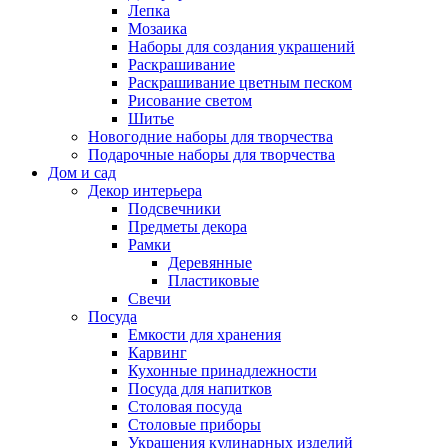
Лепка
Мозаика
Наборы для создания украшений
Раскрашивание
Раскрашивание цветным песком
Рисование светом
Шитье
Новогодние наборы для творчества
Подарочные наборы для творчества
Дом и сад
Декор интерьера
Подсвечники
Предметы декора
Рамки
Деревянные
Пластиковые
Свечи
Посуда
Емкости для хранения
Карвинг
Кухонные принадлежности
Посуда для напитков
Столовая посуда
Столовые приборы
Украшения кулинарных изделий