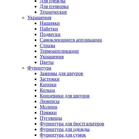
Для одежды
Для пэчворка
Технические
Украшения
Нашивки
Пайетки
Подвески
Самоклеющиеся аппликации
Стразы
Термоаппликации
Украшения
Цветы
Фурнитура
Зажимы для шнуров
Застежки
Кнопки
Кольца
Концевики для шнуров
Люверсы
Молнии
Пряжки
Пуговицы
Фурнитура для бюстгальтеров
Фурнитура для одежды
Фурнитура для сумок