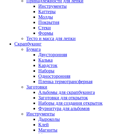
Принадлежности для лепки
Инструменты
Каттеры
Молды
Покрытия
Стеки
Формы
Тесто и масса для лепки
Скрапбукинг
Бумага
Двусторонняя
Калька
Кардсток
Наборы
Односторонняя
Пленка термотрансферная
Заготовки
Альбомы для скрапбукинга
Заготовки для открыток
Наборы для создания открыток
Фурнитура для альбомов
Инструменты
Дыроколы
Клей
Магниты