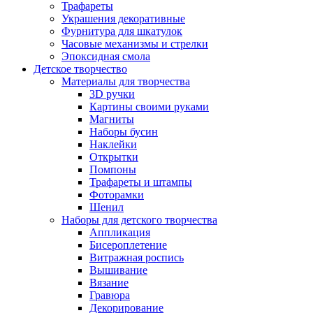
Трафареты
Украшения декоративные
Фурнитура для шкатулок
Часовые механизмы и стрелки
Эпоксидная смола
Детское творчество
Материалы для творчества
3D ручки
Картины своими руками
Магниты
Наборы бусин
Наклейки
Открытки
Помпоны
Трафареты и штампы
Фоторамки
Шенил
Наборы для детского творчества
Аппликация
Бисероплетение
Витражная роспись
Вышивание
Вязание
Гравюра
Декорирование