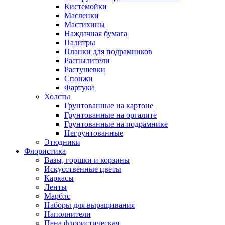
Кистемойки
Масленки
Мастихины
Наждачная бумага
Палитры
Планки для подрамников
Распылители
Растушевки
Спонжи
Фартуки
Холсты
Грунтованные на картоне
Грунтованные на оргалите
Грунтованные на подрамнике
Негрунтованные
Этюдники
Флористика
Вазы, горшки и корзины
Искусственные цветы
Каркасы
Ленты
Марблс
Наборы для выращивания
Наполнители
Пена флористическая