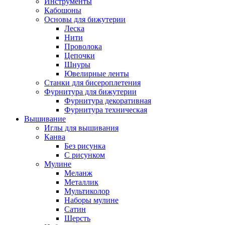
Инструменты
Кабошоны
Основы для бижутерии
Леска
Нити
Проволока
Цепочки
Шнуры
Ювелирные ленты
Станки для бисероплетения
Фурнитура для бижутерии
Фурнитура декоративная
Фурнитура техническая
Вышивание
Иглы для вышивания
Канва
Без рисунка
С рисунком
Мулине
Меланж
Металлик
Мультиколор
Наборы мулине
Сатин
Шерсть