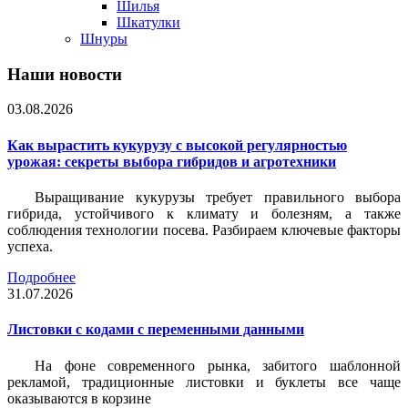
Шилья
Шкатулки
Шнуры
Наши новости
03.08.2026
Как вырастить кукурузу с высокой регулярностью
урожая: секреты выбора гибридов и агротехники
Выращивание кукурузы требует правильного выбора
гибрида, устойчивого к климату и болезням, а также
соблюдения технологии посева. Разбираем ключевые факторы
успеха.
Подробнее
31.07.2026
Листовки c кодами с переменными данными
На фоне современного рынка, забитого шаблонной
рекламой, традиционные листовки и буклеты все чаще
оказываются в корзине