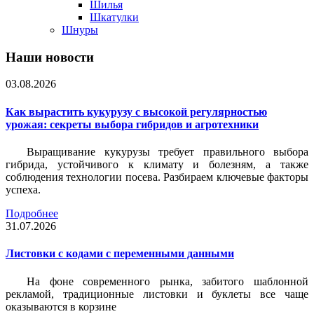
Шилья
Шкатулки
Шнуры
Наши новости
03.08.2026
Как вырастить кукурузу с высокой регулярностью
урожая: секреты выбора гибридов и агротехники
Выращивание кукурузы требует правильного выбора
гибрида, устойчивого к климату и болезням, а также
соблюдения технологии посева. Разбираем ключевые факторы
успеха.
Подробнее
31.07.2026
Листовки c кодами с переменными данными
На фоне современного рынка, забитого шаблонной
рекламой, традиционные листовки и буклеты все чаще
оказываются в корзине