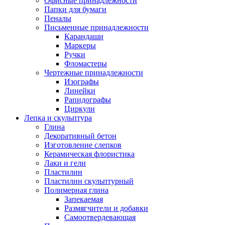
Офисные принадлежности
Папки для бумаги
Пеналы
Письменные принадлежности
Карандаши
Маркеры
Ручки
Фломастеры
Чертежные принадлежности
Изографы
Линейки
Рапидографы
Циркули
Лепка и скульптура
Глина
Декоративный бетон
Изготовление слепков
Керамическая флористика
Лаки и гели
Пластилин
Пластилин скульптурный
Полимерная глина
Запекаемая
Размягчители и добавки
Самоотвердевающая