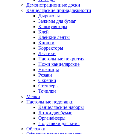
Демонстрационные доски
Канцелярские принадлежности
Дыроколы
Зажимы для бумаг
Калькуляторы
Клей
Клейкие ленты
Кнопки
Корректоры
Ластики
Настольные покрытия
Ножи канцелярские
Ножницы
Резаки
Скрепки
Степлеры
Точилки
Мелки
Настольные подставки
Канцелярские наборы
Лотки для бумаг
Органайзеры
Подставки для книг
Обложки