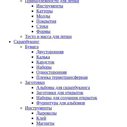
Принадлежности для лепки
Инструменты
Каттеры
Молды
Покрытия
Стеки
Формы
Тесто и масса для лепки
Скрапбукинг
Бумага
Двусторонняя
Калька
Кардсток
Наборы
Односторонняя
Пленка термотрансферная
Заготовки
Альбомы для скрапбукинга
Заготовки для открыток
Наборы для создания открыток
Фурнитура для альбомов
Инструменты
Дыроколы
Клей
Магниты