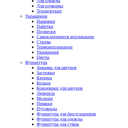
Для одежды
Для пэчворка
Технические
Украшения
Нашивки
Пайетки
Подвески
Самоклеющиеся аппликации
Стразы
Термоаппликации
Украшения
Цветы
Фурнитура
Зажимы для шнуров
Застежки
Кнопки
Кольца
Концевики для шнуров
Люверсы
Молнии
Пряжки
Пуговицы
Фурнитура для бюстгальтеров
Фурнитура для одежды
Фурнитура для сумок