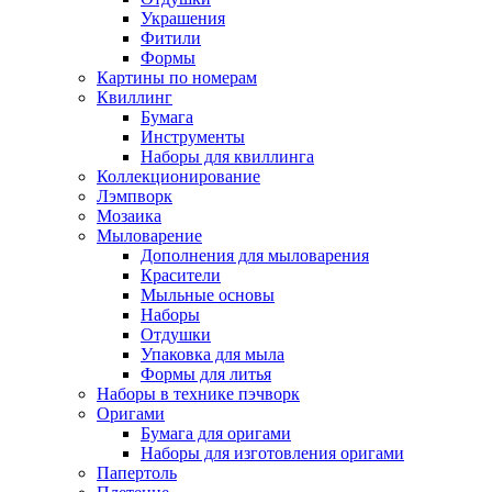
Украшения
Фитили
Формы
Картины по номерам
Квиллинг
Бумага
Инструменты
Наборы для квиллинга
Коллекционирование
Лэмпворк
Мозаика
Мыловарение
Дополнения для мыловарения
Красители
Мыльные основы
Наборы
Отдушки
Упаковка для мыла
Формы для литья
Наборы в технике пэчворк
Оригами
Бумага для оригами
Наборы для изготовления оригами
Папертоль