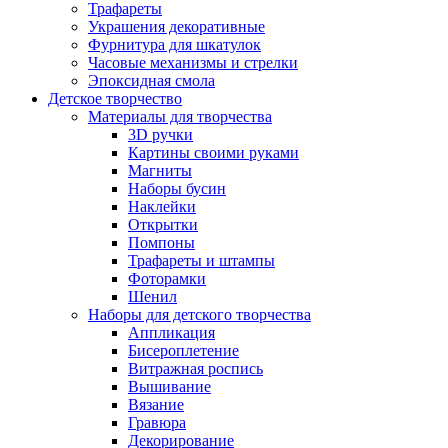
Трафареты
Украшения декоративные
Фурнитура для шкатулок
Часовые механизмы и стрелки
Эпоксидная смола
Детское творчество
Материалы для творчества
3D ручки
Картины своими руками
Магниты
Наборы бусин
Наклейки
Открытки
Помпоны
Трафареты и штампы
Фоторамки
Шенил
Наборы для детского творчества
Аппликация
Бисероплетение
Витражная роспись
Вышивание
Вязание
Гравюра
Декорирование