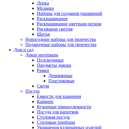
Лепка
Мозаика
Наборы для создания украшений
Раскрашивание
Раскрашивание цветным песком
Рисование светом
Шитье
Новогодние наборы для творчества
Подарочные наборы для творчества
Дом и сад
Декор интерьера
Подсвечники
Предметы декора
Рамки
Деревянные
Пластиковые
Свечи
Посуда
Емкости для хранения
Карвинг
Кухонные принадлежности
Посуда для напитков
Столовая посуда
Столовые приборы
Украшения кулинарных изделий