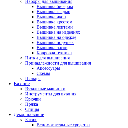
Наборы для вышивания
Вышивка бисером
Вышивка гладью
Вышивка икон
Вышивка крестом
Вышивка лентами
Вышивка на изделиях
Вышивка на одежде
Вышивка подушек
Вышивка часов
Ковровая техника
Нитки для вышивания
Принадлежности для вышивания
Аксессуары
Схемы
Пяльцы
Вязание
Вязальные машинки
Инструменты для вязания
Крючки
Пряжа
Спицы
Декорирование
Батик
Вспомогательные средства