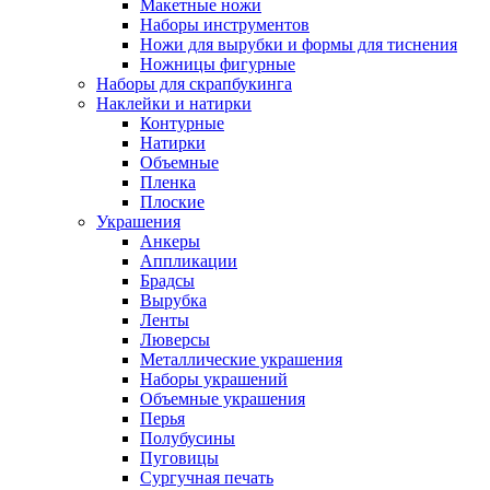
Макетные ножи
Наборы инструментов
Ножи для вырубки и формы для тиснения
Ножницы фигурные
Наборы для скрапбукинга
Наклейки и натирки
Контурные
Натирки
Объемные
Пленка
Плоские
Украшения
Анкеры
Аппликации
Брадсы
Вырубка
Ленты
Люверсы
Металлические украшения
Наборы украшений
Объемные украшения
Перья
Полубусины
Пуговицы
Сургучная печать