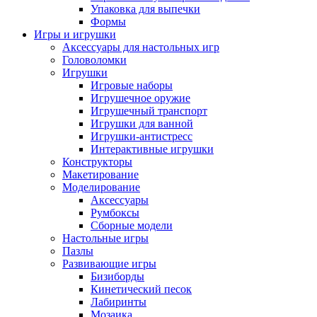
Упаковка для выпечки
Формы
Игры и игрушки
Аксессуары для настольных игр
Головоломки
Игрушки
Игровые наборы
Игрушечное оружие
Игрушечный транспорт
Игрушки для ванной
Игрушки-антистресс
Интерактивные игрушки
Конструкторы
Макетирование
Моделирование
Аксессуары
Румбоксы
Сборные модели
Настольные игры
Пазлы
Развивающие игры
Бизиборды
Кинетический песок
Лабиринты
Мозаика