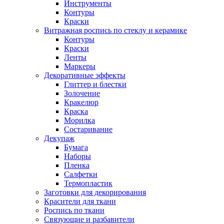
Инструменты
Контуры
Краски
Витражная роспись по стеклу и керамике
Контуры
Краски
Ленты
Маркеры
Декоративные эффекты
Глиттер и блестки
Золочение
Кракелюр
Краска
Морилка
Состаривание
Декупаж
Бумага
Наборы
Пленка
Салфетки
Термопластик
Заготовки для декорирования
Красители для ткани
Роспись по ткани
Связующие и разбавители