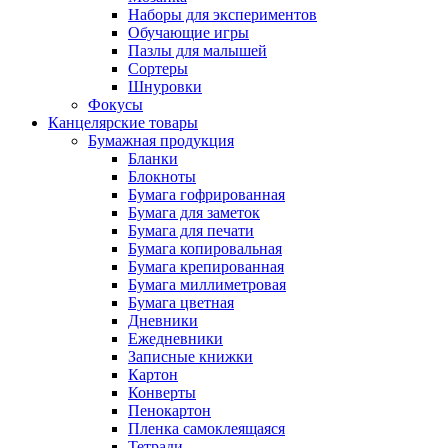
Наборы для экспериментов
Обучающие игры
Пазлы для малышей
Сортеры
Шнуровки
Фокусы
Канцелярские товары
Бумажная продукция
Бланки
Блокноты
Бумага гофрированная
Бумага для заметок
Бумага для печати
Бумага копировальная
Бумага крепированная
Бумага миллиметровая
Бумага цветная
Дневники
Ежедневники
Записные книжки
Картон
Конверты
Пенокартон
Пленка самоклеящаяся
Тетради