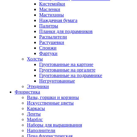
Кистемойки
Масленки
Мастихины
Наждачная бумага
Палитры
Планки для подрамников
Распылители
Растушевки
Спонжи
Фартуки
Холсты
Грунтованные на картоне
Грунтованные на оргалите
Грунтованные на подрамнике
Негрунтованные
Этюдники
Флористика
Вазы, горшки и корзины
Искусственные цветы
Каркасы
Ленты
Марблс
Наборы для выращивания
Наполнители
Пена флористическая