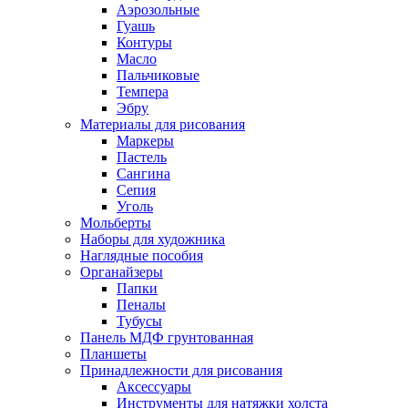
Аэрозольные
Гуашь
Контуры
Масло
Пальчиковые
Темпера
Эбру
Материалы для рисования
Маркеры
Пастель
Сангина
Сепия
Уголь
Мольберты
Наборы для художника
Наглядные пособия
Органайзеры
Папки
Пеналы
Тубусы
Панель МДФ грунтованная
Планшеты
Принадлежности для рисования
Аксессуары
Инструменты для натяжки холста