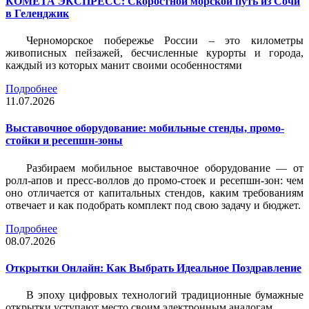
КОМЕТА ЭКСПРЕСС: Скоростной морской путь из Сочи
в Геленджик
Черноморское побережье России – это километры
живописных пейзажей, бесчисленные курорты и города,
каждый из которых манит своими особенностями
Подробнее
11.07.2026
Выставочное оборудование: мобильные стенды, промо-
стойки и ресепшн-зоны
Разбираем мобильное выставочное оборудование — от
ролл-апов и пресс-воллов до промо-стоек и ресепшн-зон: чем
оно отличается от капитальных стендов, каким требованиям
отвечает и как подобрать комплект под свою задачу и бюджет.
Подробнее
08.07.2026
Открытки Онлайн: Как Выбрать Идеальное Поздравление
В эпоху цифровых технологий традиционные бумажные
открытки уступают место своим электронным аналогам