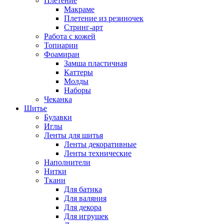
Плетение
Макраме
Плетение из резиночек
Стринг-арт
Работа с кожей
Топиарии
Фоамиран
Замша пластичная
Каттеры
Молды
Наборы
Чеканка
Шитье
Булавки
Иглы
Ленты для шитья
Ленты декоративные
Ленты технические
Наполнители
Нитки
Ткани
Для батика
Для валяния
Для декора
Для игрушек