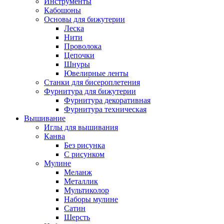
Инструменты
Кабошоны
Основы для бижутерии
Леска
Нити
Проволока
Цепочки
Шнуры
Ювелирные ленты
Станки для бисероплетения
Фурнитура для бижутерии
Фурнитура декоративная
Фурнитура техническая
Вышивание
Иглы для вышивания
Канва
Без рисунка
С рисунком
Мулине
Меланж
Металлик
Мультиколор
Наборы мулине
Сатин
Шерсть