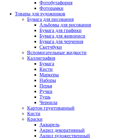
Фотобутафория
Фоторамки
Товары для художников
Бумага для рисования
Альбомы для рисования
Бумага для графики
Бумага для живописи
Бумага для черчения
Скетчбуки
Вспомогательные жидкости
Каллиграфия
Бумага
Кисти
Маркеры
Наборы
Перья
Ручки
Тушь
Чернила
Картон грунтованный
Кисти
Краски
Акварель
Акрил декоративный
Акрил художественный