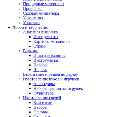
Природные материалы
Проволока
Садовая миниатюра
Украшения
Упаковка
Хобби и творчество
Алмазная вышивка
Инструменты
Картины мозаичные
Стразы
Валяние
Иглы для валяния
Инструменты
Наборы
Шерсть
Выжигание и резьба по дереву
Изготовление кукол и игрушек
Аксессуары
Наборы для шитья игрушек
Фурнитура
Изготовление свечей
Красители
Наборы
Основы
Отдушки