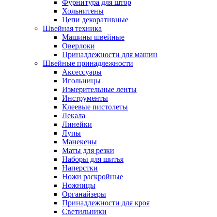
Фурнитура для штор
Хольнитены
Цепи декоративные
Швейная техника
Машины швейные
Оверлоки
Принадлежности для машин
Швейные принадлежности
Аксессуары
Игольницы
Измерительные ленты
Инструменты
Клеевые пистолеты
Лекала
Линейки
Лупы
Манекены
Маты для резки
Наборы для шитья
Наперстки
Ножи раскройные
Ножницы
Органайзеры
Принадлежности для кроя
Светильники