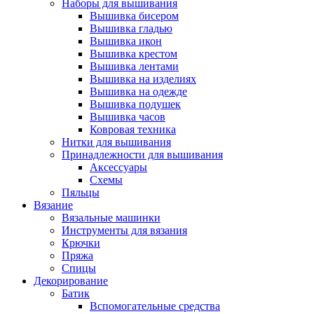
Наборы для вышивания
Вышивка бисером
Вышивка гладью
Вышивка икон
Вышивка крестом
Вышивка лентами
Вышивка на изделиях
Вышивка на одежде
Вышивка подушек
Вышивка часов
Ковровая техника
Нитки для вышивания
Принадлежности для вышивания
Аксессуары
Схемы
Пяльцы
Вязание
Вязальные машинки
Инструменты для вязания
Крючки
Пряжа
Спицы
Декорирование
Батик
Вспомогательные средства