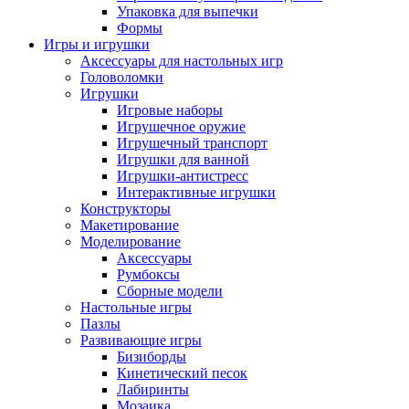
Упаковка для выпечки
Формы
Игры и игрушки
Аксессуары для настольных игр
Головоломки
Игрушки
Игровые наборы
Игрушечное оружие
Игрушечный транспорт
Игрушки для ванной
Игрушки-антистресс
Интерактивные игрушки
Конструкторы
Макетирование
Моделирование
Аксессуары
Румбоксы
Сборные модели
Настольные игры
Пазлы
Развивающие игры
Бизиборды
Кинетический песок
Лабиринты
Мозаика