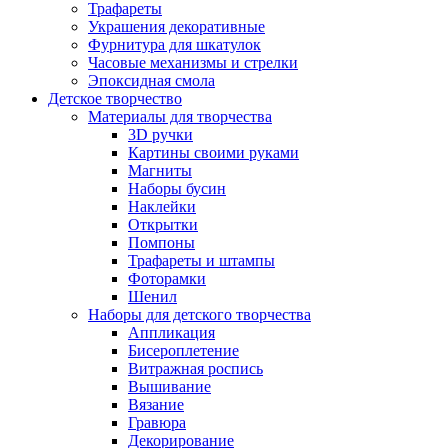
Трафареты
Украшения декоративные
Фурнитура для шкатулок
Часовые механизмы и стрелки
Эпоксидная смола
Детское творчество
Материалы для творчества
3D ручки
Картины своими руками
Магниты
Наборы бусин
Наклейки
Открытки
Помпоны
Трафареты и штампы
Фоторамки
Шенил
Наборы для детского творчества
Аппликация
Бисероплетение
Витражная роспись
Вышивание
Вязание
Гравюра
Декорирование