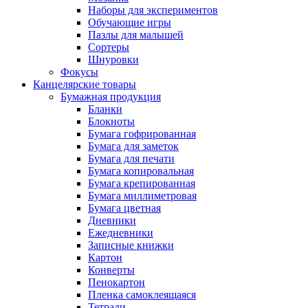
Наборы для экспериментов
Обучающие игры
Пазлы для малышей
Сортеры
Шнуровки
Фокусы
Канцелярские товары
Бумажная продукция
Бланки
Блокноты
Бумага гофрированная
Бумага для заметок
Бумага для печати
Бумага копировальная
Бумага крепированная
Бумага миллиметровая
Бумага цветная
Дневники
Ежедневники
Записные книжки
Картон
Конверты
Пенокартон
Пленка самоклеящаяся
Тетради