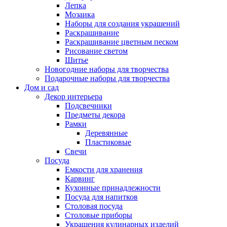
Лепка
Мозаика
Наборы для создания украшений
Раскрашивание
Раскрашивание цветным песком
Рисование светом
Шитье
Новогодние наборы для творчества
Подарочные наборы для творчества
Дом и сад
Декор интерьера
Подсвечники
Предметы декора
Рамки
Деревянные
Пластиковые
Свечи
Посуда
Емкости для хранения
Карвинг
Кухонные принадлежности
Посуда для напитков
Столовая посуда
Столовые приборы
Украшения кулинарных изделий