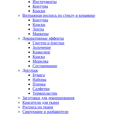
Инструменты
Контуры
Краски
Витражная роспись по стеклу и керамике
Контуры
Краски
Ленты
Маркеры
Декоративные эффекты
Глиттер и блестки
Золочение
Кракелюр
Краска
Морилка
Состаривание
Декупаж
Бумага
Наборы
Пленка
Салфетки
Термопластик
Заготовки для декорирования
Красители для ткани
Роспись по ткани
Связующие и разбавители