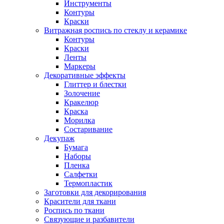
Инструменты
Контуры
Краски
Витражная роспись по стеклу и керамике
Контуры
Краски
Ленты
Маркеры
Декоративные эффекты
Глиттер и блестки
Золочение
Кракелюр
Краска
Морилка
Состаривание
Декупаж
Бумага
Наборы
Пленка
Салфетки
Термопластик
Заготовки для декорирования
Красители для ткани
Роспись по ткани
Связующие и разбавители