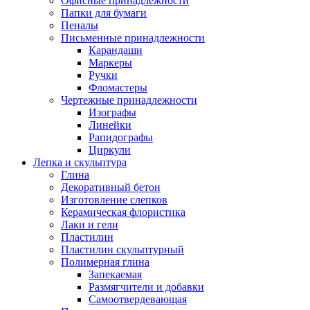
Офисные принадлежности
Папки для бумаги
Пеналы
Письменные принадлежности
Карандаши
Маркеры
Ручки
Фломастеры
Чертежные принадлежности
Изографы
Линейки
Рапидографы
Циркули
Лепка и скульптура
Глина
Декоративный бетон
Изготовление слепков
Керамическая флористика
Лаки и гели
Пластилин
Пластилин скульптурный
Полимерная глина
Запекаемая
Размягчители и добавки
Самоотвердевающая