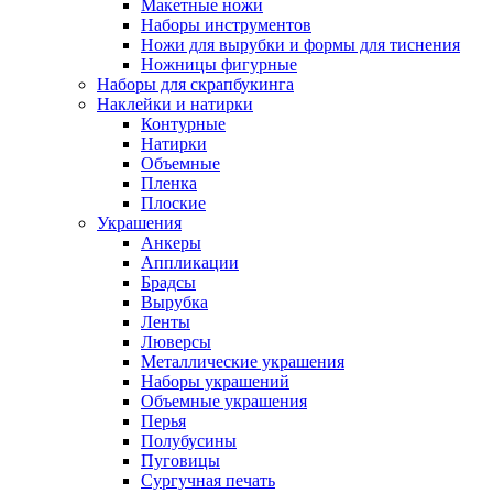
Макетные ножи
Наборы инструментов
Ножи для вырубки и формы для тиснения
Ножницы фигурные
Наборы для скрапбукинга
Наклейки и натирки
Контурные
Натирки
Объемные
Пленка
Плоские
Украшения
Анкеры
Аппликации
Брадсы
Вырубка
Ленты
Люверсы
Металлические украшения
Наборы украшений
Объемные украшения
Перья
Полубусины
Пуговицы
Сургучная печать