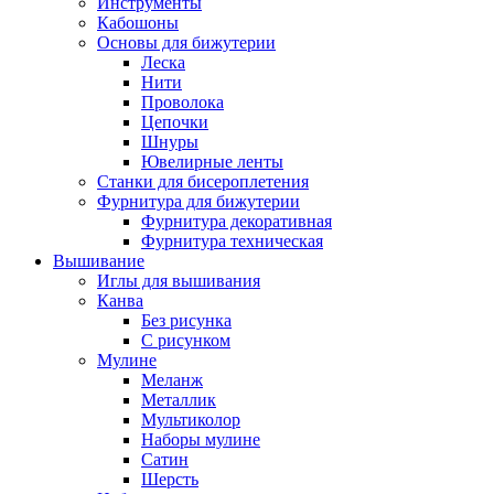
Инструменты
Кабошоны
Основы для бижутерии
Леска
Нити
Проволока
Цепочки
Шнуры
Ювелирные ленты
Станки для бисероплетения
Фурнитура для бижутерии
Фурнитура декоративная
Фурнитура техническая
Вышивание
Иглы для вышивания
Канва
Без рисунка
С рисунком
Мулине
Меланж
Металлик
Мультиколор
Наборы мулине
Сатин
Шерсть