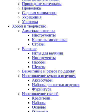
Природные материалы
Проволока
Садовая миниатюра
Украшения
Упаковка
Хобби и творчество
Алмазная вышивка
Инструменты
Картины мозаичные
Стразы
Валяние
Иглы для валяния
Инструменты
Наборы
Шерсть
Выжигание и резьба по дереву
Изготовление кукол и игрушек
Аксессуары
Наборы для шитья игрушек
Фурнитура
Изготовление свечей
Красители
Наборы
Основы
Отдушки