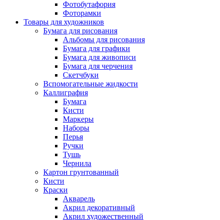
Фотобутафория
Фоторамки
Товары для художников
Бумага для рисования
Альбомы для рисования
Бумага для графики
Бумага для живописи
Бумага для черчения
Скетчбуки
Вспомогательные жидкости
Каллиграфия
Бумага
Кисти
Маркеры
Наборы
Перья
Ручки
Тушь
Чернила
Картон грунтованный
Кисти
Краски
Акварель
Акрил декоративный
Акрил художественный