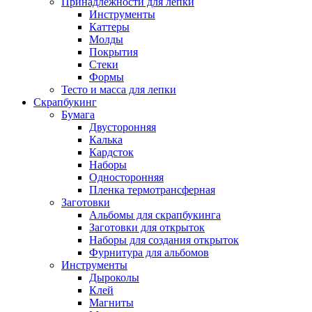
Принадлежности для лепки
Инструменты
Каттеры
Молды
Покрытия
Стеки
Формы
Тесто и масса для лепки
Скрапбукинг
Бумага
Двусторонняя
Калька
Кардсток
Наборы
Односторонняя
Пленка термотрансферная
Заготовки
Альбомы для скрапбукинга
Заготовки для открыток
Наборы для создания открыток
Фурнитура для альбомов
Инструменты
Дыроколы
Клей
Магниты