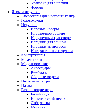
Упаковка для выпечки
Формы
Игры и игрушки
Аксессуары для настольных игр
Головоломки
Игрушки
Игровые наборы
Игрушечное оружие
Игрушечный транспорт
Игрушки для ванной
Игрушки-антистресс
Интерактивные игрушки
Конструкторы
Макетирование
Моделирование
Аксессуары
Румбоксы
Сборные модели
Настольные игры
Пазлы
Развивающие игры
Бизиборды
Кинетический песок
Лабиринты
Мозаика