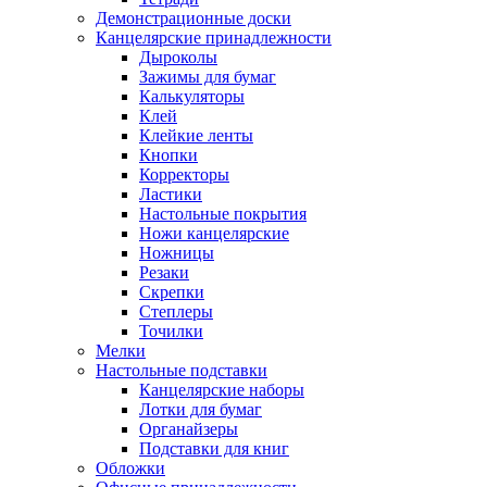
Демонстрационные доски
Канцелярские принадлежности
Дыроколы
Зажимы для бумаг
Калькуляторы
Клей
Клейкие ленты
Кнопки
Корректоры
Ластики
Настольные покрытия
Ножи канцелярские
Ножницы
Резаки
Скрепки
Степлеры
Точилки
Мелки
Настольные подставки
Канцелярские наборы
Лотки для бумаг
Органайзеры
Подставки для книг
Обложки