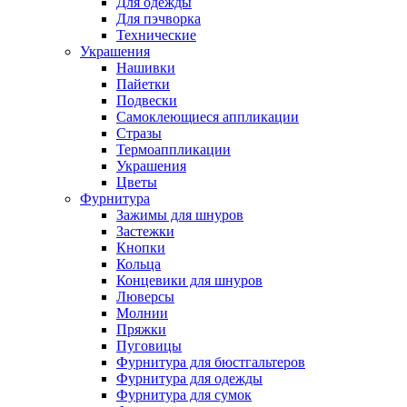
Для одежды
Для пэчворка
Технические
Украшения
Нашивки
Пайетки
Подвески
Самоклеющиеся аппликации
Стразы
Термоаппликации
Украшения
Цветы
Фурнитура
Зажимы для шнуров
Застежки
Кнопки
Кольца
Концевики для шнуров
Люверсы
Молнии
Пряжки
Пуговицы
Фурнитура для бюстгальтеров
Фурнитура для одежды
Фурнитура для сумок