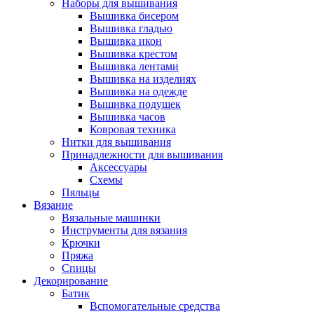
Наборы для вышивания
Вышивка бисером
Вышивка гладью
Вышивка икон
Вышивка крестом
Вышивка лентами
Вышивка на изделиях
Вышивка на одежде
Вышивка подушек
Вышивка часов
Ковровая техника
Нитки для вышивания
Принадлежности для вышивания
Аксессуары
Схемы
Пяльцы
Вязание
Вязальные машинки
Инструменты для вязания
Крючки
Пряжа
Спицы
Декорирование
Батик
Вспомогательные средства