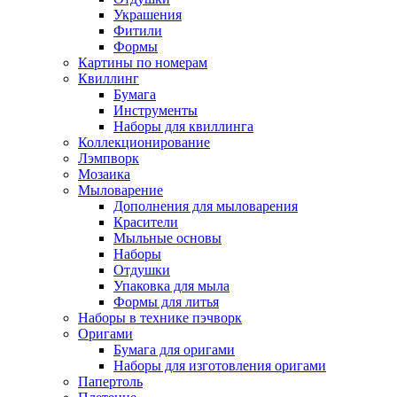
Украшения
Фитили
Формы
Картины по номерам
Квиллинг
Бумага
Инструменты
Наборы для квиллинга
Коллекционирование
Лэмпворк
Мозаика
Мыловарение
Дополнения для мыловарения
Красители
Мыльные основы
Наборы
Отдушки
Упаковка для мыла
Формы для литья
Наборы в технике пэчворк
Оригами
Бумага для оригами
Наборы для изготовления оригами
Папертоль