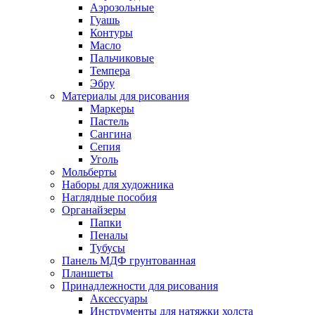
Аэрозольные
Гуашь
Контуры
Масло
Пальчиковые
Темпера
Эбру
Материалы для рисования
Маркеры
Пастель
Сангина
Сепия
Уголь
Мольберты
Наборы для художника
Наглядные пособия
Органайзеры
Папки
Пеналы
Тубусы
Панель МДФ грунтованная
Планшеты
Принадлежности для рисования
Аксессуары
Инструменты для натяжки холста