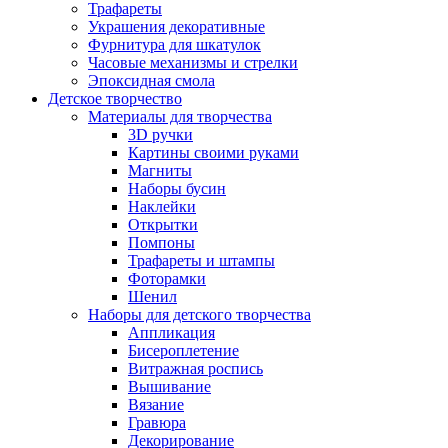
Трафареты
Украшения декоративные
Фурнитура для шкатулок
Часовые механизмы и стрелки
Эпоксидная смола
Детское творчество
Материалы для творчества
3D ручки
Картины своими руками
Магниты
Наборы бусин
Наклейки
Открытки
Помпоны
Трафареты и штампы
Фоторамки
Шенил
Наборы для детского творчества
Аппликация
Бисероплетение
Витражная роспись
Вышивание
Вязание
Гравюра
Декорирование