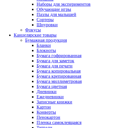
Наборы для экспериментов
Обучающие игры
Пазлы для малышей
Сортеры
Шнуровки
Фокусы
Канцелярские товары
Бумажная продукция
Бланки
Блокноты
Бумага гофрированная
Бумага для заметок
Бумага для печати
Бумага копировальная
Бумага крепированная
Бумага миллиметровая
Бумага цветная
Дневники
Ежедневники
Записные книжки
Картон
Конверты
Пенокартон
Пленка самоклеящаяся
Тетради