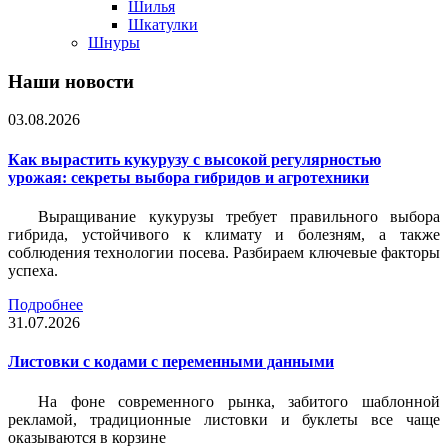
Шилья
Шкатулки
Шнуры
Наши новости
03.08.2026
Как вырастить кукурузу с высокой регулярностью
урожая: секреты выбора гибридов и агротехники
Выращивание кукурузы требует правильного выбора
гибрида, устойчивого к климату и болезням, а также
соблюдения технологии посева. Разбираем ключевые факторы
успеха.
Подробнее
31.07.2026
Листовки c кодами с переменными данными
На фоне современного рынка, забитого шаблонной
рекламой, традиционные листовки и буклеты все чаще
оказываются в корзине