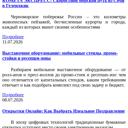
КОМЕТА ЭКСПРЕСС: Скоростной морской путь из Сочи
в Геленджик
Черноморское побережье России – это километры
живописных пейзажей, бесчисленные курорты и города,
каждый из которых манит своими особенностями
Подробнее
11.07.2026
Выставочное оборудование: мобильные стенды, промо-
стойки и ресепшн-зоны
Разбираем мобильное выставочное оборудование — от
ролл-апов и пресс-воллов до промо-стоек и ресепшн-зон: чем
оно отличается от капитальных стендов, каким требованиям
отвечает и как подобрать комплект под свою задачу и бюджет.
Подробнее
08.07.2026
Открытки Онлайн: Как Выбрать Идеальное Поздравление
В эпоху цифровых технологий традиционные бумажные
открытки уступают место своим электронным аналогам