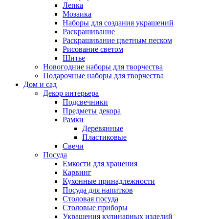
Лепка
Мозаика
Наборы для создания украшений
Раскрашивание
Раскрашивание цветным песком
Рисование светом
Шитье
Новогодние наборы для творчества
Подарочные наборы для творчества
Дом и сад
Декор интерьера
Подсвечники
Предметы декора
Рамки
Деревянные
Пластиковые
Свечи
Посуда
Емкости для хранения
Карвинг
Кухонные принадлежности
Посуда для напитков
Столовая посуда
Столовые приборы
Украшения кулинарных изделий