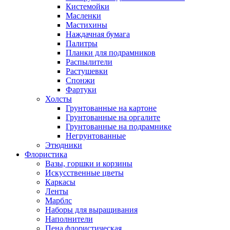
Кистемойки
Масленки
Мастихины
Наждачная бумага
Палитры
Планки для подрамников
Распылители
Растушевки
Спонжи
Фартуки
Холсты
Грунтованные на картоне
Грунтованные на оргалите
Грунтованные на подрамнике
Негрунтованные
Этюдники
Флористика
Вазы, горшки и корзины
Искусственные цветы
Каркасы
Ленты
Марблс
Наборы для выращивания
Наполнители
Пена флористическая