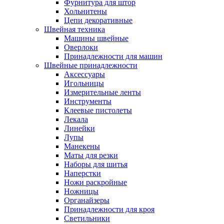
Фурнитура для штор
Хольнитены
Цепи декоративные
Швейная техника
Машины швейные
Оверлоки
Принадлежности для машин
Швейные принадлежности
Аксессуары
Игольницы
Измерительные ленты
Инструменты
Клеевые пистолеты
Лекала
Линейки
Лупы
Манекены
Маты для резки
Наборы для шитья
Наперстки
Ножи раскройные
Ножницы
Органайзеры
Принадлежности для кроя
Светильники