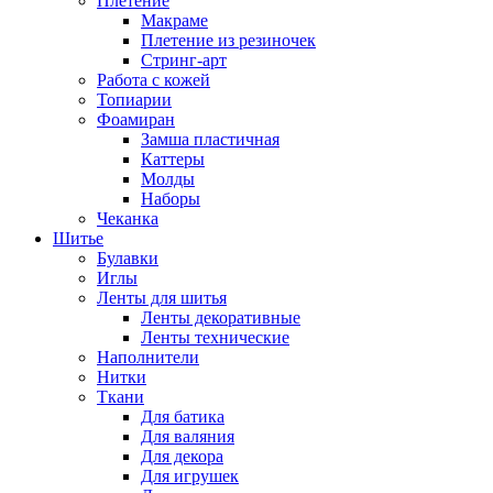
Плетение
Макраме
Плетение из резиночек
Стринг-арт
Работа с кожей
Топиарии
Фоамиран
Замша пластичная
Каттеры
Молды
Наборы
Чеканка
Шитье
Булавки
Иглы
Ленты для шитья
Ленты декоративные
Ленты технические
Наполнители
Нитки
Ткани
Для батика
Для валяния
Для декора
Для игрушек