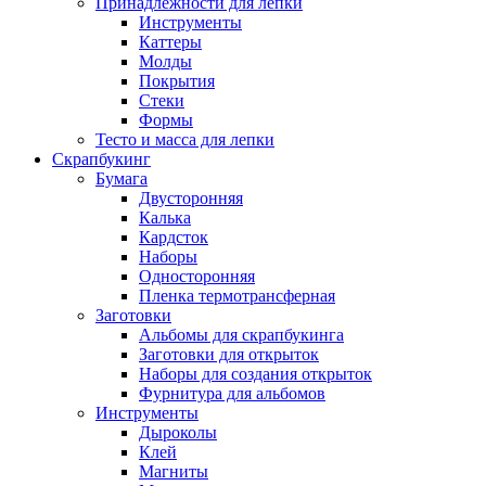
Принадлежности для лепки
Инструменты
Каттеры
Молды
Покрытия
Стеки
Формы
Тесто и масса для лепки
Скрапбукинг
Бумага
Двусторонняя
Калька
Кардсток
Наборы
Односторонняя
Пленка термотрансферная
Заготовки
Альбомы для скрапбукинга
Заготовки для открыток
Наборы для создания открыток
Фурнитура для альбомов
Инструменты
Дыроколы
Клей
Магниты