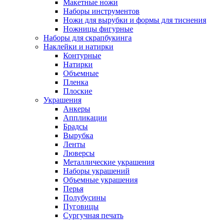
Макетные ножи
Наборы инструментов
Ножи для вырубки и формы для тиснения
Ножницы фигурные
Наборы для скрапбукинга
Наклейки и натирки
Контурные
Натирки
Объемные
Пленка
Плоские
Украшения
Анкеры
Аппликации
Брадсы
Вырубка
Ленты
Люверсы
Металлические украшения
Наборы украшений
Объемные украшения
Перья
Полубусины
Пуговицы
Сургучная печать