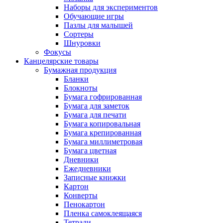
Наборы для экспериментов
Обучающие игры
Пазлы для малышей
Сортеры
Шнуровки
Фокусы
Канцелярские товары
Бумажная продукция
Бланки
Блокноты
Бумага гофрированная
Бумага для заметок
Бумага для печати
Бумага копировальная
Бумага крепированная
Бумага миллиметровая
Бумага цветная
Дневники
Ежедневники
Записные книжки
Картон
Конверты
Пенокартон
Пленка самоклеящаяся
Тетради