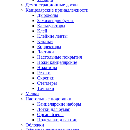
Демонстрационные доски
Канцелярские принадлежности
Дыроколы
Зажимы для бумаг
Калькуляторы
Клей
Клейкие ленты
Кнопки
Корректоры
Ластики
Настольные покрытия
Ножи канцелярские
Ножницы
Резаки
Скрепки
Степлеры
Точилки
Мелки
Настольные подставки
Канцелярские наборы
Лотки для бумаг
Органайзеры
Подставки для книг
Обложки