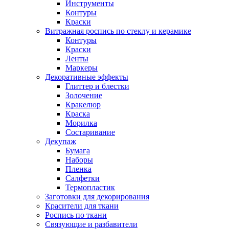
Инструменты
Контуры
Краски
Витражная роспись по стеклу и керамике
Контуры
Краски
Ленты
Маркеры
Декоративные эффекты
Глиттер и блестки
Золочение
Кракелюр
Краска
Морилка
Состаривание
Декупаж
Бумага
Наборы
Пленка
Салфетки
Термопластик
Заготовки для декорирования
Красители для ткани
Роспись по ткани
Связующие и разбавители