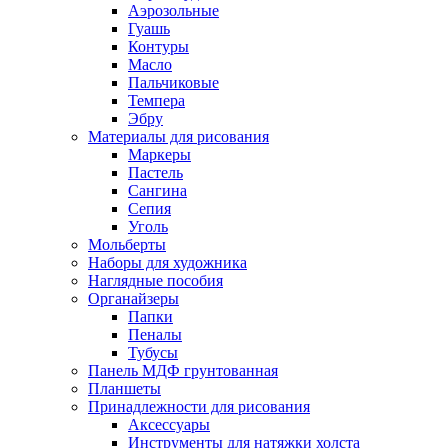
Аэрозольные
Гуашь
Контуры
Масло
Пальчиковые
Темпера
Эбру
Материалы для рисования
Маркеры
Пастель
Сангина
Сепия
Уголь
Мольберты
Наборы для художника
Наглядные пособия
Органайзеры
Папки
Пеналы
Тубусы
Панель МДФ грунтованная
Планшеты
Принадлежности для рисования
Аксессуары
Инструменты для натяжки холста