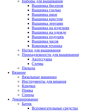
Наборы для вышивания
Вышивка бисером
Вышивка гладью
Вышивка икон
Вышивка крестом
Вышивка лентами
Вышивка на изделиях
Вышивка на одежде
Вышивка подушек
Вышивка часов
Ковровая техника
Нитки для вышивания
Принадлежности для вышивания
Аксессуары
Схемы
Пяльцы
Вязание
Вязальные машинки
Инструменты для вязания
Крючки
Пряжа
Спицы
Декорирование
Батик
Вспомогательные средства