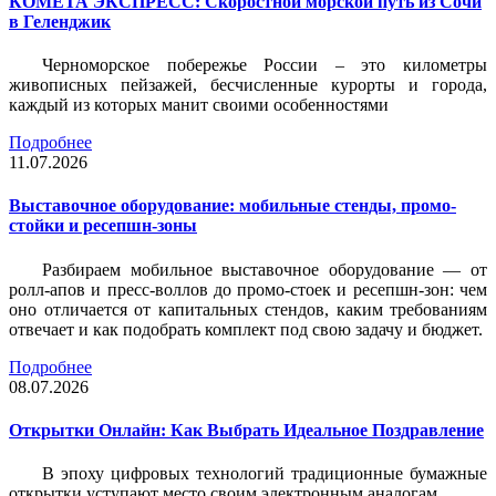
КОМЕТА ЭКСПРЕСС: Скоростной морской путь из Сочи
в Геленджик
Черноморское побережье России – это километры
живописных пейзажей, бесчисленные курорты и города,
каждый из которых манит своими особенностями
Подробнее
11.07.2026
Выставочное оборудование: мобильные стенды, промо-
стойки и ресепшн-зоны
Разбираем мобильное выставочное оборудование — от
ролл-апов и пресс-воллов до промо-стоек и ресепшн-зон: чем
оно отличается от капитальных стендов, каким требованиям
отвечает и как подобрать комплект под свою задачу и бюджет.
Подробнее
08.07.2026
Открытки Онлайн: Как Выбрать Идеальное Поздравление
В эпоху цифровых технологий традиционные бумажные
открытки уступают место своим электронным аналогам