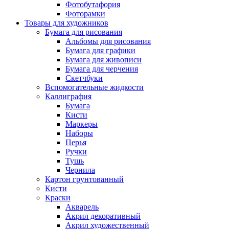
Фотобутафория
Фоторамки
Товары для художников
Бумага для рисования
Альбомы для рисования
Бумага для графики
Бумага для живописи
Бумага для черчения
Скетчбуки
Вспомогательные жидкости
Каллиграфия
Бумага
Кисти
Маркеры
Наборы
Перья
Ручки
Тушь
Чернила
Картон грунтованный
Кисти
Краски
Акварель
Акрил декоративный
Акрил художественный