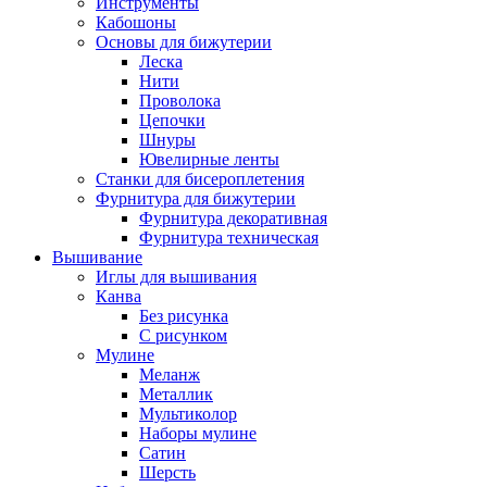
Инструменты
Кабошоны
Основы для бижутерии
Леска
Нити
Проволока
Цепочки
Шнуры
Ювелирные ленты
Станки для бисероплетения
Фурнитура для бижутерии
Фурнитура декоративная
Фурнитура техническая
Вышивание
Иглы для вышивания
Канва
Без рисунка
С рисунком
Мулине
Меланж
Металлик
Мультиколор
Наборы мулине
Сатин
Шерсть