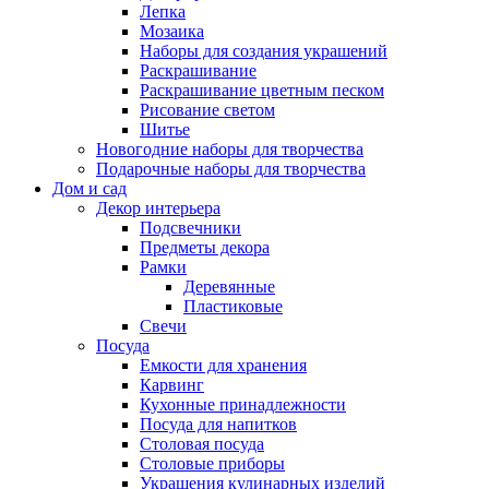
Лепка
Мозаика
Наборы для создания украшений
Раскрашивание
Раскрашивание цветным песком
Рисование светом
Шитье
Новогодние наборы для творчества
Подарочные наборы для творчества
Дом и сад
Декор интерьера
Подсвечники
Предметы декора
Рамки
Деревянные
Пластиковые
Свечи
Посуда
Емкости для хранения
Карвинг
Кухонные принадлежности
Посуда для напитков
Столовая посуда
Столовые приборы
Украшения кулинарных изделий