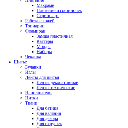
Плетение
Макраме
Плетение из резиночек
Стринг-арт
Работа с кожей
Топиарии
Фоамиран
Замша пластичная
Каттеры
Молды
Наборы
Чеканка
Шитье
Булавки
Иглы
Ленты для шитья
Ленты декоративные
Ленты технические
Наполнители
Нитки
Ткани
Для батика
Для валяния
Для декора
Для игрушек