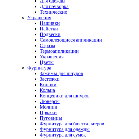
Для одежды
Для пэчворка
Технические
Украшения
Нашивки
Пайетки
Подвески
Самоклеющиеся аппликации
Стразы
Термоаппликации
Украшения
Цветы
Фурнитура
Зажимы для шнуров
Застежки
Кнопки
Кольца
Концевики для шнуров
Люверсы
Молнии
Пряжки
Пуговицы
Фурнитура для бюстгальтеров
Фурнитура для одежды
Фурнитура для сумок