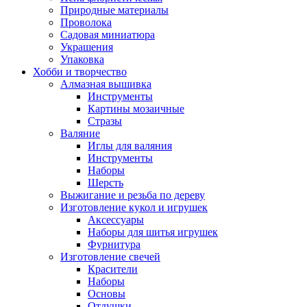
Природные материалы
Проволока
Садовая миниатюра
Украшения
Упаковка
Хобби и творчество
Алмазная вышивка
Инструменты
Картины мозаичные
Стразы
Валяние
Иглы для валяния
Инструменты
Наборы
Шерсть
Выжигание и резьба по дереву
Изготовление кукол и игрушек
Аксессуары
Наборы для шитья игрушек
Фурнитура
Изготовление свечей
Красители
Наборы
Основы
Отдушки