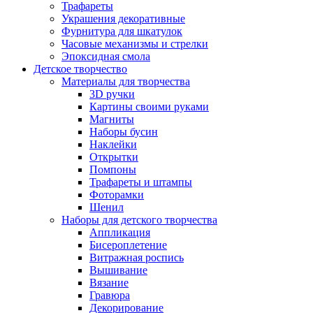
Трафареты
Украшения декоративные
Фурнитура для шкатулок
Часовые механизмы и стрелки
Эпоксидная смола
Детское творчество
Материалы для творчества
3D ручки
Картины своими руками
Магниты
Наборы бусин
Наклейки
Открытки
Помпоны
Трафареты и штампы
Фоторамки
Шенил
Наборы для детского творчества
Аппликация
Бисероплетение
Витражная роспись
Вышивание
Вязание
Гравюра
Декорирование