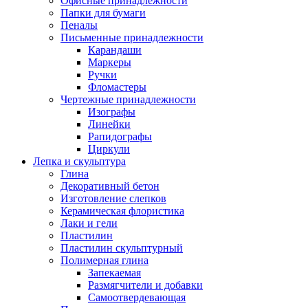
Офисные принадлежности
Папки для бумаги
Пеналы
Письменные принадлежности
Карандаши
Маркеры
Ручки
Фломастеры
Чертежные принадлежности
Изографы
Линейки
Рапидографы
Циркули
Лепка и скульптура
Глина
Декоративный бетон
Изготовление слепков
Керамическая флористика
Лаки и гели
Пластилин
Пластилин скульптурный
Полимерная глина
Запекаемая
Размягчители и добавки
Самоотвердевающая