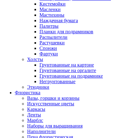
Кистемойки
Масленки
Мастихины
Наждачная бумага
Палитры
Планки для подрамников
Распылители
Растушевки
Спонжи
Фартуки
Холсты
Грунтованные на картоне
Грунтованные на оргалите
Грунтованные на подрамнике
Негрунтованные
Этюдники
Флористика
Вазы, горшки и корзины
Искусственные цветы
Каркасы
Ленты
Марблс
Наборы для выращивания
Наполнители
Пена флористическая