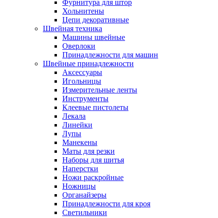
Фурнитура для штор
Хольнитены
Цепи декоративные
Швейная техника
Машины швейные
Оверлоки
Принадлежности для машин
Швейные принадлежности
Аксессуары
Игольницы
Измерительные ленты
Инструменты
Клеевые пистолеты
Лекала
Линейки
Лупы
Манекены
Маты для резки
Наборы для шитья
Наперстки
Ножи раскройные
Ножницы
Органайзеры
Принадлежности для кроя
Светильники