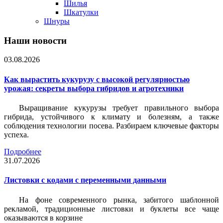
Шилья
Шкатулки
Шнуры
Наши новости
03.08.2026
Как вырастить кукурузу с высокой регулярностью
урожая: секреты выбора гибридов и агротехники
Выращивание кукурузы требует правильного выбора
гибрида, устойчивого к климату и болезням, а также
соблюдения технологии посева. Разбираем ключевые факторы
успеха.
Подробнее
31.07.2026
Листовки c кодами с переменными данными
На фоне современного рынка, забитого шаблонной
рекламой, традиционные листовки и буклеты все чаще
оказываются в корзине