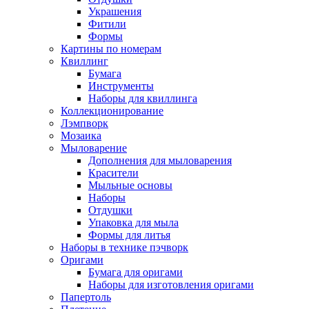
Украшения
Фитили
Формы
Картины по номерам
Квиллинг
Бумага
Инструменты
Наборы для квиллинга
Коллекционирование
Лэмпворк
Мозаика
Мыловарение
Дополнения для мыловарения
Красители
Мыльные основы
Наборы
Отдушки
Упаковка для мыла
Формы для литья
Наборы в технике пэчворк
Оригами
Бумага для оригами
Наборы для изготовления оригами
Папертоль