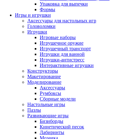
Упаковка для выпечки
Формы
Игры и игрушки
Аксессуары для настольных игр
Головоломки
Игрушки
Игровые наборы
Игрушечное оружие
Игрушечный транспорт
Игрушки для ванной
Игрушки-антистресс
Интерактивные игрушки
Конструкторы
Макетирование
Моделирование
Аксессуары
Румбоксы
Сборные модели
Настольные игры
Пазлы
Развивающие игры
Бизиборды
Кинетический песок
Лабиринты
Мозаика