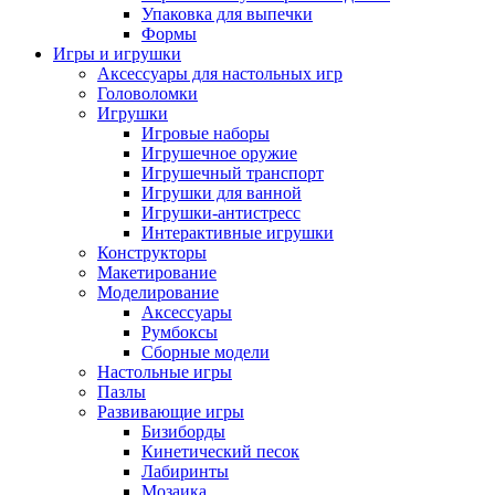
Упаковка для выпечки
Формы
Игры и игрушки
Аксессуары для настольных игр
Головоломки
Игрушки
Игровые наборы
Игрушечное оружие
Игрушечный транспорт
Игрушки для ванной
Игрушки-антистресс
Интерактивные игрушки
Конструкторы
Макетирование
Моделирование
Аксессуары
Румбоксы
Сборные модели
Настольные игры
Пазлы
Развивающие игры
Бизиборды
Кинетический песок
Лабиринты
Мозаика