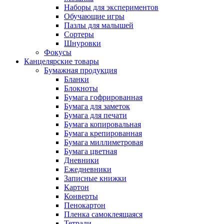
Наборы для экспериментов
Обучающие игры
Пазлы для малышей
Сортеры
Шнуровки
Фокусы
Канцелярские товары
Бумажная продукция
Бланки
Блокноты
Бумага гофрированная
Бумага для заметок
Бумага для печати
Бумага копировальная
Бумага крепированная
Бумага миллиметровая
Бумага цветная
Дневники
Ежедневники
Записные книжки
Картон
Конверты
Пенокартон
Пленка самоклеящаяся
Тетради