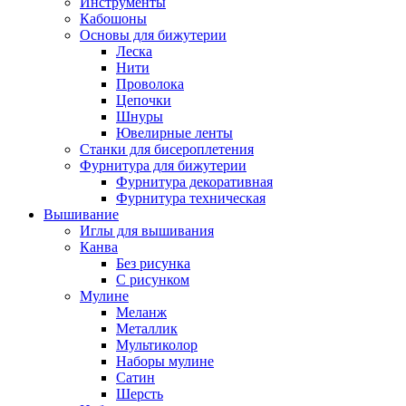
Инструменты
Кабошоны
Основы для бижутерии
Леска
Нити
Проволока
Цепочки
Шнуры
Ювелирные ленты
Станки для бисероплетения
Фурнитура для бижутерии
Фурнитура декоративная
Фурнитура техническая
Вышивание
Иглы для вышивания
Канва
Без рисунка
С рисунком
Мулине
Меланж
Металлик
Мультиколор
Наборы мулине
Сатин
Шерсть