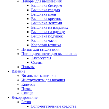
Наборы для вышивания
Вышивка бисером
Вышивка гладью
Вышивка икон
Вышивка крестом
Вышивка лентами
Вышивка на изделиях
Вышивка на одежде
Вышивка подушек
Вышивка часов
Ковровая техника
Нитки для вышивания
Принадлежности для вышивания
Аксессуары
Схемы
Пяльцы
Вязание
Вязальные машинки
Инструменты для вязания
Крючки
Пряжа
Спицы
Декорирование
Батик
Вспомогательные средства