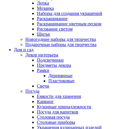
Лепка
Мозаика
Наборы для создания украшений
Раскрашивание
Раскрашивание цветным песком
Рисование светом
Шитье
Новогодние наборы для творчества
Подарочные наборы для творчества
Дом и сад
Декор интерьера
Подсвечники
Предметы декора
Рамки
Деревянные
Пластиковые
Свечи
Посуда
Емкости для хранения
Карвинг
Кухонные принадлежности
Посуда для напитков
Столовая посуда
Столовые приборы
Украшения кулинарных изделий