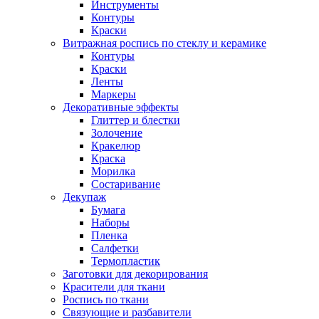
Инструменты
Контуры
Краски
Витражная роспись по стеклу и керамике
Контуры
Краски
Ленты
Маркеры
Декоративные эффекты
Глиттер и блестки
Золочение
Кракелюр
Краска
Морилка
Состаривание
Декупаж
Бумага
Наборы
Пленка
Салфетки
Термопластик
Заготовки для декорирования
Красители для ткани
Роспись по ткани
Связующие и разбавители