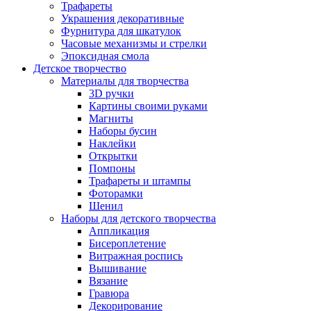
Трафареты
Украшения декоративные
Фурнитура для шкатулок
Часовые механизмы и стрелки
Эпоксидная смола
Детское творчество
Материалы для творчества
3D ручки
Картины своими руками
Магниты
Наборы бусин
Наклейки
Открытки
Помпоны
Трафареты и штампы
Фоторамки
Шенил
Наборы для детского творчества
Аппликация
Бисероплетение
Витражная роспись
Вышивание
Вязание
Гравюра
Декорирование