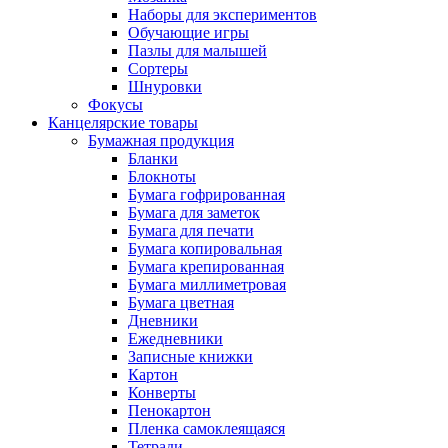
Наборы для экспериментов
Обучающие игры
Пазлы для малышей
Сортеры
Шнуровки
Фокусы
Канцелярские товары
Бумажная продукция
Бланки
Блокноты
Бумага гофрированная
Бумага для заметок
Бумага для печати
Бумага копировальная
Бумага крепированная
Бумага миллиметровая
Бумага цветная
Дневники
Ежедневники
Записные книжки
Картон
Конверты
Пенокартон
Пленка самоклеящаяся
Тетради