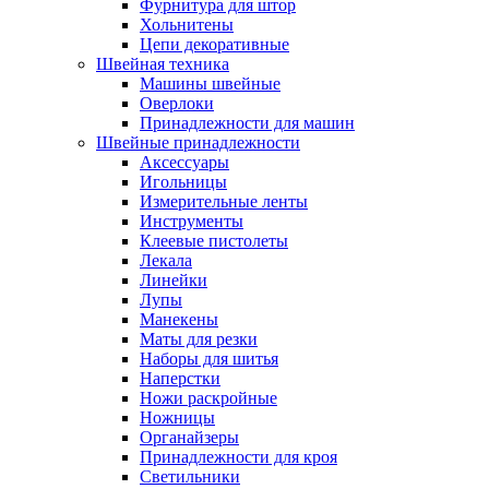
Фурнитура для штор
Хольнитены
Цепи декоративные
Швейная техника
Машины швейные
Оверлоки
Принадлежности для машин
Швейные принадлежности
Аксессуары
Игольницы
Измерительные ленты
Инструменты
Клеевые пистолеты
Лекала
Линейки
Лупы
Манекены
Маты для резки
Наборы для шитья
Наперстки
Ножи раскройные
Ножницы
Органайзеры
Принадлежности для кроя
Светильники