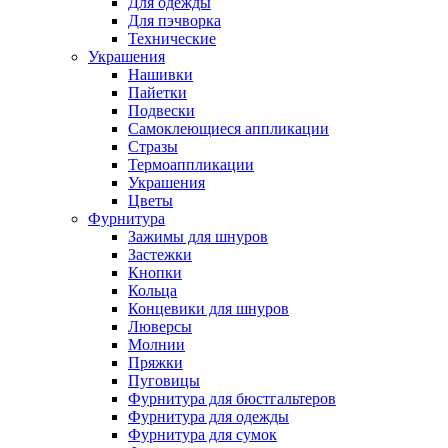
Для одежды
Для пэчворка
Технические
Украшения
Нашивки
Пайетки
Подвески
Самоклеющиеся аппликации
Стразы
Термоаппликации
Украшения
Цветы
Фурнитура
Зажимы для шнуров
Застежки
Кнопки
Кольца
Концевики для шнуров
Люверсы
Молнии
Пряжки
Пуговицы
Фурнитура для бюстгальтеров
Фурнитура для одежды
Фурнитура для сумок