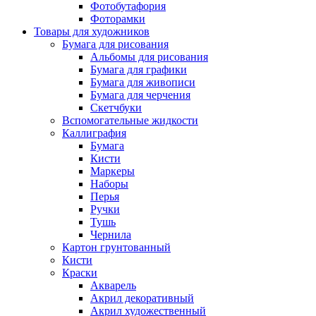
Фотобутафория
Фоторамки
Товары для художников
Бумага для рисования
Альбомы для рисования
Бумага для графики
Бумага для живописи
Бумага для черчения
Скетчбуки
Вспомогательные жидкости
Каллиграфия
Бумага
Кисти
Маркеры
Наборы
Перья
Ручки
Тушь
Чернила
Картон грунтованный
Кисти
Краски
Акварель
Акрил декоративный
Акрил художественный