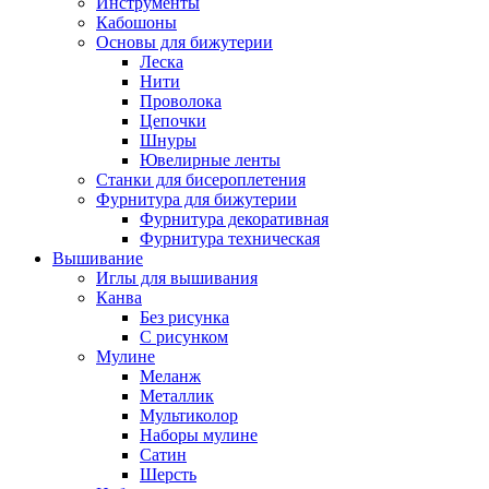
Инструменты
Кабошоны
Основы для бижутерии
Леска
Нити
Проволока
Цепочки
Шнуры
Ювелирные ленты
Станки для бисероплетения
Фурнитура для бижутерии
Фурнитура декоративная
Фурнитура техническая
Вышивание
Иглы для вышивания
Канва
Без рисунка
С рисунком
Мулине
Меланж
Металлик
Мультиколор
Наборы мулине
Сатин
Шерсть