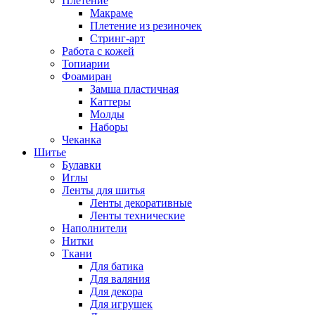
Плетение
Макраме
Плетение из резиночек
Стринг-арт
Работа с кожей
Топиарии
Фоамиран
Замша пластичная
Каттеры
Молды
Наборы
Чеканка
Шитье
Булавки
Иглы
Ленты для шитья
Ленты декоративные
Ленты технические
Наполнители
Нитки
Ткани
Для батика
Для валяния
Для декора
Для игрушек