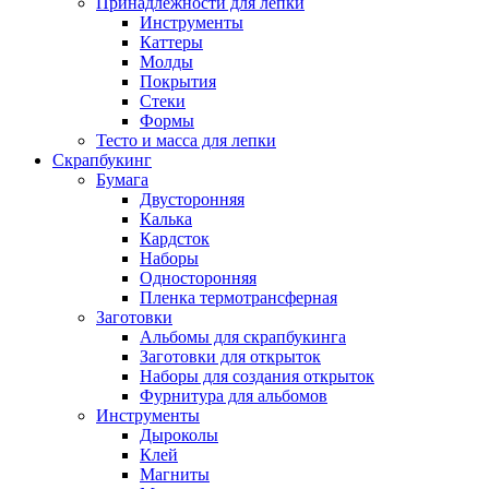
Принадлежности для лепки
Инструменты
Каттеры
Молды
Покрытия
Стеки
Формы
Тесто и масса для лепки
Скрапбукинг
Бумага
Двусторонняя
Калька
Кардсток
Наборы
Односторонняя
Пленка термотрансферная
Заготовки
Альбомы для скрапбукинга
Заготовки для открыток
Наборы для создания открыток
Фурнитура для альбомов
Инструменты
Дыроколы
Клей
Магниты