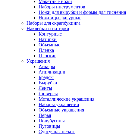
Макетные ножи
Наборы инструментов
Ножи для вырубки и формы для тиснения
Ножницы фигурные
Наборы для скрапбукинга
Наклейки и натирки
Контурные
Натирки
Объемные
Пленка
Плоские
Украшения
Анкеры
Аппликации
Брадсы
Вырубка
Ленты
Люверсы
Металлические украшения
Наборы украшений
Объемные украшения
Перья
Полубусины
Пуговицы
Сургучная печать