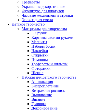
Трафареты
Украшения декоративные
Фурнитура для шкатулок
Часовые механизмы и стрелки
Эпоксидная смола
Детское творчество
Материалы для творчества
3D ручки
Картины своими руками
Магниты
Наборы бусин
Наклейки
Открытки
Помпоны
Трафареты и штампы
Фоторамки
Шенил
Наборы для детского творчества
Аппликация
Бисероплетение
Витражная роспись
Вышивание
Вязание
Гравюра
Декорирование