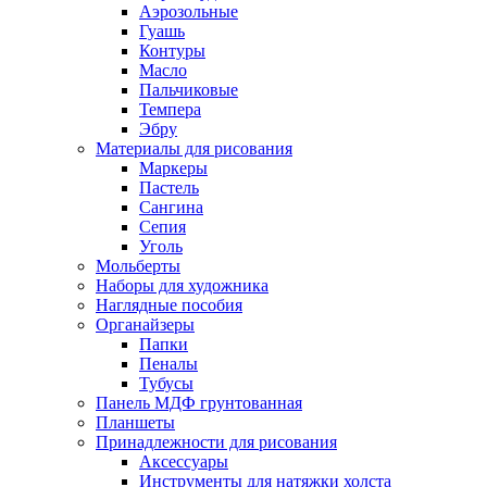
Аэрозольные
Гуашь
Контуры
Масло
Пальчиковые
Темпера
Эбру
Материалы для рисования
Маркеры
Пастель
Сангина
Сепия
Уголь
Мольберты
Наборы для художника
Наглядные пособия
Органайзеры
Папки
Пеналы
Тубусы
Панель МДФ грунтованная
Планшеты
Принадлежности для рисования
Аксессуары
Инструменты для натяжки холста