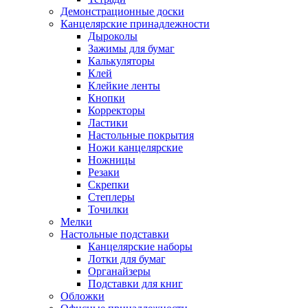
Демонстрационные доски
Канцелярские принадлежности
Дыроколы
Зажимы для бумаг
Калькуляторы
Клей
Клейкие ленты
Кнопки
Корректоры
Ластики
Настольные покрытия
Ножи канцелярские
Ножницы
Резаки
Скрепки
Степлеры
Точилки
Мелки
Настольные подставки
Канцелярские наборы
Лотки для бумаг
Органайзеры
Подставки для книг
Обложки