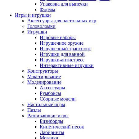
Упаковка для выпечки
Формы
Игры и игрушки
Аксессуары для настольных игр
Головоломки
Игрушки
Игровые наборы
Игрушечное оружие
Игрушечный транспорт
Игрушки для ванной
Игрушки-антистресс
Интерактивные игрушки
Конструкторы
Макетирование
Моделирование
Аксессуары
Румбоксы
Сборные модели
Настольные игры
Пазлы
Развивающие игры
Бизиборды
Кинетический песок
Лабиринты
Мозаика