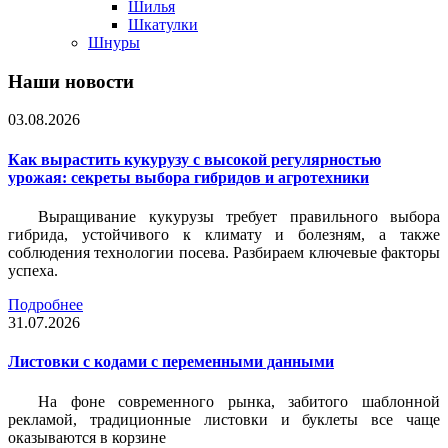
Шилья
Шкатулки
Шнуры
Наши новости
03.08.2026
Как вырастить кукурузу с высокой регулярностью
урожая: секреты выбора гибридов и агротехники
Выращивание кукурузы требует правильного выбора
гибрида, устойчивого к климату и болезням, а также
соблюдения технологии посева. Разбираем ключевые факторы
успеха.
Подробнее
31.07.2026
Листовки c кодами с переменными данными
На фоне современного рынка, забитого шаблонной
рекламой, традиционные листовки и буклеты все чаще
оказываются в корзине