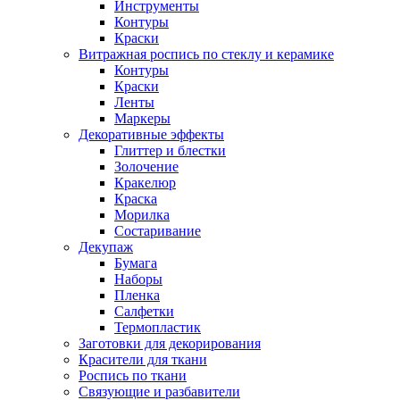
Инструменты
Контуры
Краски
Витражная роспись по стеклу и керамике
Контуры
Краски
Ленты
Маркеры
Декоративные эффекты
Глиттер и блестки
Золочение
Кракелюр
Краска
Морилка
Состаривание
Декупаж
Бумага
Наборы
Пленка
Салфетки
Термопластик
Заготовки для декорирования
Красители для ткани
Роспись по ткани
Связующие и разбавители