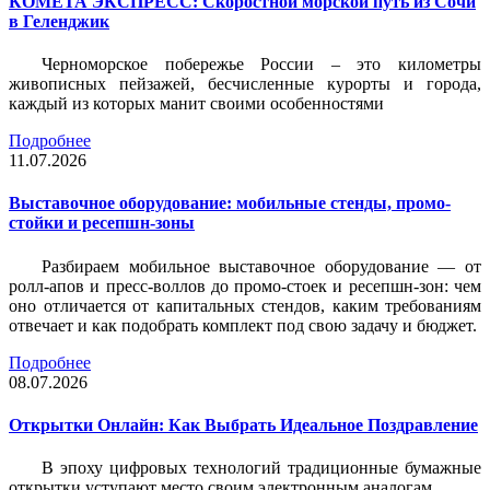
КОМЕТА ЭКСПРЕСС: Скоростной морской путь из Сочи
в Геленджик
Черноморское побережье России – это километры
живописных пейзажей, бесчисленные курорты и города,
каждый из которых манит своими особенностями
Подробнее
11.07.2026
Выставочное оборудование: мобильные стенды, промо-
стойки и ресепшн-зоны
Разбираем мобильное выставочное оборудование — от
ролл-апов и пресс-воллов до промо-стоек и ресепшн-зон: чем
оно отличается от капитальных стендов, каким требованиям
отвечает и как подобрать комплект под свою задачу и бюджет.
Подробнее
08.07.2026
Открытки Онлайн: Как Выбрать Идеальное Поздравление
В эпоху цифровых технологий традиционные бумажные
открытки уступают место своим электронным аналогам