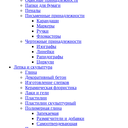
Офисные принадлежности
Папки для бумаги
Пеналы
Письменные принадлежности
Карандаши
Маркеры
Ручки
Фломастеры
Чертежные принадлежности
Изографы
Линейки
Рапидографы
Циркули
Лепка и скульптура
Глина
Декоративный бетон
Изготовление слепков
Керамическая флористика
Лаки и гели
Пластилин
Пластилин скульптурный
Полимерная глина
Запекаемая
Размягчители и добавки
Самоотвердевающая