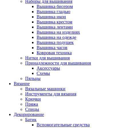
Наборы для вышивания
Вышивка бисером
Вышивка гладью
Вышивка икон
Вышивка крестом
Вышивка лентами
Вышивка на изделиях
Вышивка на одежде
Вышивка подушек
Вышивка часов
Ковровая техника
Нитки для вышивания
Принадлежности для вышивания
Аксессуары
Схемы
Пяльцы
Вязание
Вязальные машинки
Инструменты для вязания
Крючки
Пряжа
Спицы
Декорирование
Батик
Вспомогательные средства