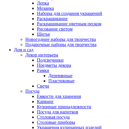
Лепка
Мозаика
Наборы для создания украшений
Раскрашивание
Раскрашивание цветным песком
Рисование светом
Шитье
Новогодние наборы для творчества
Подарочные наборы для творчества
Дом и сад
Декор интерьера
Подсвечники
Предметы декора
Рамки
Деревянные
Пластиковые
Свечи
Посуда
Емкости для хранения
Карвинг
Кухонные принадлежности
Посуда для напитков
Столовая посуда
Столовые приборы
Украшения кулинарных изделий