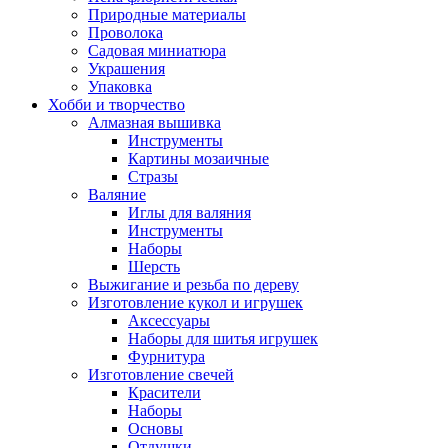
Природные материалы
Проволока
Садовая миниатюра
Украшения
Упаковка
Хобби и творчество
Алмазная вышивка
Инструменты
Картины мозаичные
Стразы
Валяние
Иглы для валяния
Инструменты
Наборы
Шерсть
Выжигание и резьба по дереву
Изготовление кукол и игрушек
Аксессуары
Наборы для шитья игрушек
Фурнитура
Изготовление свечей
Красители
Наборы
Основы
Отдушки