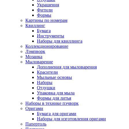
Украшения
Фитили
Формы
Картины по номерам
Квиллинг
Бумага
Инструменты
Наборы для квиллинга
Коллекционирование
Лэмпворк
Мозаика
Мыловарение
Дополнения для мыловарения
Красители
Мыльные основы
Наборы
Отдушки
Упаковка для мыла
Формы для литья
Наборы в технике пэчворк
Оригами
Бумага для оригами
Наборы для изготовления оригами
Папертоль