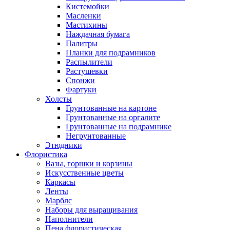
Кистемойки
Масленки
Мастихины
Наждачная бумага
Палитры
Планки для подрамников
Распылители
Растушевки
Спонжи
Фартуки
Холсты
Грунтованные на картоне
Грунтованные на оргалите
Грунтованные на подрамнике
Негрунтованные
Этюдники
Флористика
Вазы, горшки и корзины
Искусственные цветы
Каркасы
Ленты
Марблс
Наборы для выращивания
Наполнители
Пена флористическая