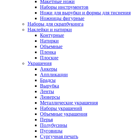
Макетные ножи
Наборы инструментов
Ножи для вырубки и формы для тиснения
Ножницы фигурные
Наборы для скрапбукинга
Наклейки и натирки
Контурные
Натирки
Объемные
Пленка
Плоские
Украшения
Анкеры
Аппликации
Брадсы
Вырубка
Ленты
Люверсы
Металлические украшения
Наборы украшений
Объемные украшения
Перья
Полубусины
Пуговицы
Сургучная печать