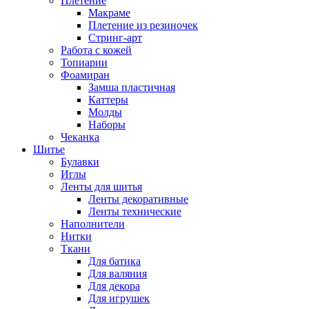
Плетение
Макраме
Плетение из резиночек
Стринг-арт
Работа с кожей
Топиарии
Фоамиран
Замша пластичная
Каттеры
Молды
Наборы
Чеканка
Шитье
Булавки
Иглы
Ленты для шитья
Ленты декоративные
Ленты технические
Наполнители
Нитки
Ткани
Для батика
Для валяния
Для декора
Для игрушек