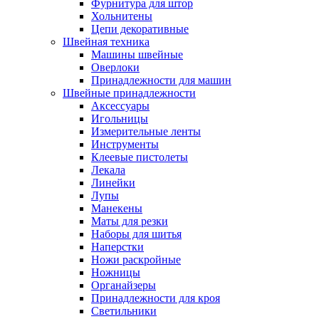
Фурнитура для штор
Хольнитены
Цепи декоративные
Швейная техника
Машины швейные
Оверлоки
Принадлежности для машин
Швейные принадлежности
Аксессуары
Игольницы
Измерительные ленты
Инструменты
Клеевые пистолеты
Лекала
Линейки
Лупы
Манекены
Маты для резки
Наборы для шитья
Наперстки
Ножи раскройные
Ножницы
Органайзеры
Принадлежности для кроя
Светильники