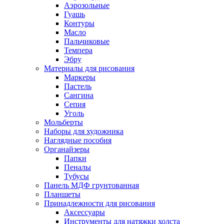
Аэрозольные
Гуашь
Контуры
Масло
Пальчиковые
Темпера
Эбру
Материалы для рисования
Маркеры
Пастель
Сангина
Сепия
Уголь
Мольберты
Наборы для художника
Наглядные пособия
Органайзеры
Папки
Пеналы
Тубусы
Панель МДФ грунтованная
Планшеты
Принадлежности для рисования
Аксессуары
Инструменты для натяжки холста