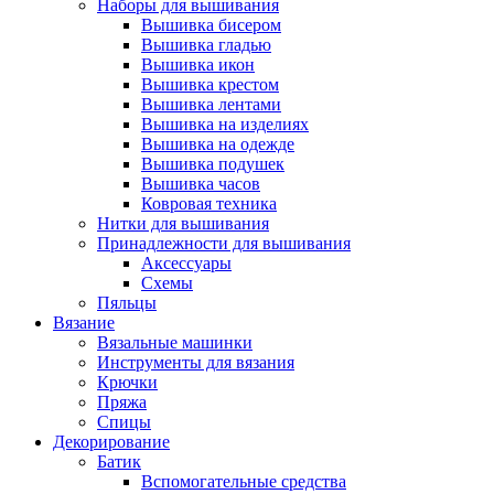
Наборы для вышивания
Вышивка бисером
Вышивка гладью
Вышивка икон
Вышивка крестом
Вышивка лентами
Вышивка на изделиях
Вышивка на одежде
Вышивка подушек
Вышивка часов
Ковровая техника
Нитки для вышивания
Принадлежности для вышивания
Аксессуары
Схемы
Пяльцы
Вязание
Вязальные машинки
Инструменты для вязания
Крючки
Пряжа
Спицы
Декорирование
Батик
Вспомогательные средства