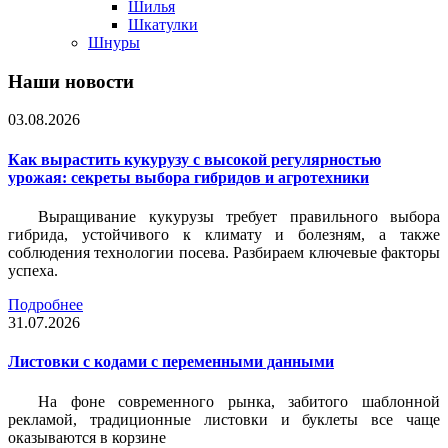
Шилья
Шкатулки
Шнуры
Наши новости
03.08.2026
Как вырастить кукурузу с высокой регулярностью
урожая: секреты выбора гибридов и агротехники
Выращивание кукурузы требует правильного выбора
гибрида, устойчивого к климату и болезням, а также
соблюдения технологии посева. Разбираем ключевые факторы
успеха.
Подробнее
31.07.2026
Листовки c кодами с переменными данными
На фоне современного рынка, забитого шаблонной
рекламой, традиционные листовки и буклеты все чаще
оказываются в корзине