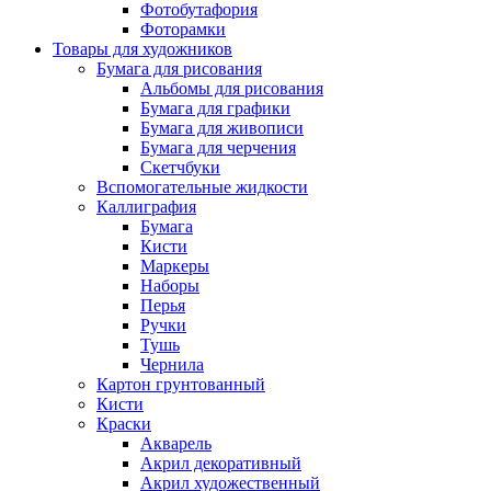
Фотобутафория
Фоторамки
Товары для художников
Бумага для рисования
Альбомы для рисования
Бумага для графики
Бумага для живописи
Бумага для черчения
Скетчбуки
Вспомогательные жидкости
Каллиграфия
Бумага
Кисти
Маркеры
Наборы
Перья
Ручки
Тушь
Чернила
Картон грунтованный
Кисти
Краски
Акварель
Акрил декоративный
Акрил художественный