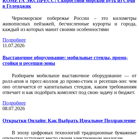
КОМЕТА ЭКСПРЕСС: Скоростной морской путь из Сочи
в Геленджик
Черноморское побережье России – это километры
живописных пейзажей, бесчисленные курорты и города,
каждый из которых манит своими особенностями
Подробнее
11.07.2026
Выставочное оборудование: мобильные стенды, промо-
стойки и ресепшн-зоны
Разбираем мобильное выставочное оборудование — от
ролл-апов и пресс-воллов до промо-стоек и ресепшн-зон: чем
оно отличается от капитальных стендов, каким требованиям
отвечает и как подобрать комплект под свою задачу и бюджет.
Подробнее
08.07.2026
Открытки Онлайн: Как Выбрать Идеальное Поздравление
В эпоху цифровых технологий традиционные бумажные
открытки уступают место своим электронным аналогам