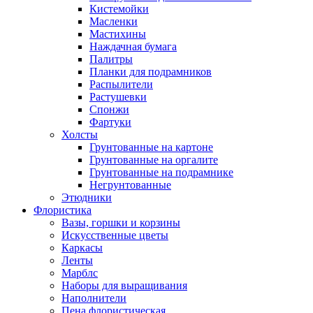
Кистемойки
Масленки
Мастихины
Наждачная бумага
Палитры
Планки для подрамников
Распылители
Растушевки
Спонжи
Фартуки
Холсты
Грунтованные на картоне
Грунтованные на оргалите
Грунтованные на подрамнике
Негрунтованные
Этюдники
Флористика
Вазы, горшки и корзины
Искусственные цветы
Каркасы
Ленты
Марблс
Наборы для выращивания
Наполнители
Пена флористическая