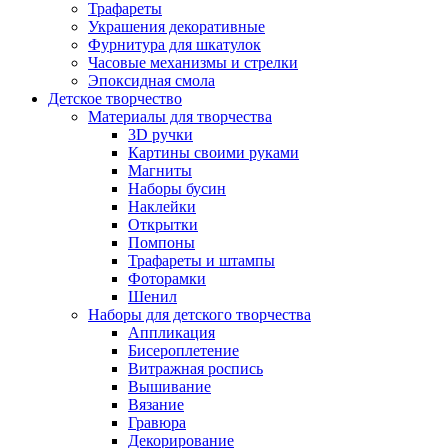
Трафареты
Украшения декоративные
Фурнитура для шкатулок
Часовые механизмы и стрелки
Эпоксидная смола
Детское творчество
Материалы для творчества
3D ручки
Картины своими руками
Магниты
Наборы бусин
Наклейки
Открытки
Помпоны
Трафареты и штампы
Фоторамки
Шенил
Наборы для детского творчества
Аппликация
Бисероплетение
Витражная роспись
Вышивание
Вязание
Гравюра
Декорирование