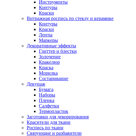
Инструменты
Контуры
Краски
Витражная роспись по стеклу и керамике
Контуры
Краски
Ленты
Маркеры
Декоративные эффекты
Глиттер и блестки
Золочение
Кракелюр
Краска
Морилка
Состаривание
Декупаж
Бумага
Наборы
Пленка
Салфетки
Термопластик
Заготовки для декорирования
Красители для ткани
Роспись по ткани
Связующие и разбавители