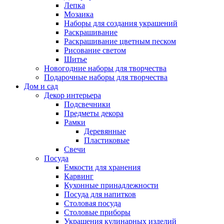
Лепка
Мозаика
Наборы для создания украшений
Раскрашивание
Раскрашивание цветным песком
Рисование светом
Шитье
Новогодние наборы для творчества
Подарочные наборы для творчества
Дом и сад
Декор интерьера
Подсвечники
Предметы декора
Рамки
Деревянные
Пластиковые
Свечи
Посуда
Емкости для хранения
Карвинг
Кухонные принадлежности
Посуда для напитков
Столовая посуда
Столовые приборы
Украшения кулинарных изделий