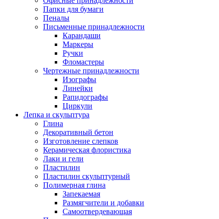
Офисные принадлежности
Папки для бумаги
Пеналы
Письменные принадлежности
Карандаши
Маркеры
Ручки
Фломастеры
Чертежные принадлежности
Изографы
Линейки
Рапидографы
Циркули
Лепка и скульптура
Глина
Декоративный бетон
Изготовление слепков
Керамическая флористика
Лаки и гели
Пластилин
Пластилин скульптурный
Полимерная глина
Запекаемая
Размягчители и добавки
Самоотвердевающая