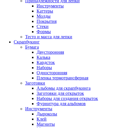
Принадлежности для лепки
Инструменты
Каттеры
Молды
Покрытия
Стеки
Формы
Тесто и масса для лепки
Скрапбукинг
Бумага
Двусторонняя
Калька
Кардсток
Наборы
Односторонняя
Пленка термотрансферная
Заготовки
Альбомы для скрапбукинга
Заготовки для открыток
Наборы для создания открыток
Фурнитура для альбомов
Инструменты
Дыроколы
Клей
Магниты