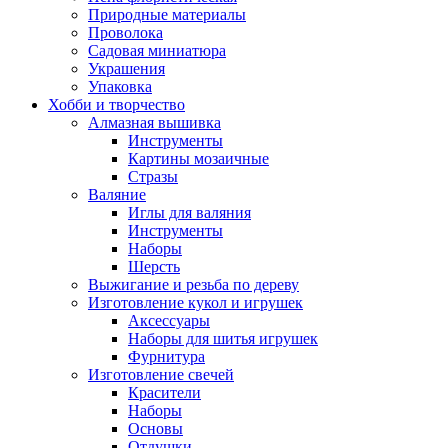
Природные материалы
Проволока
Садовая миниатюра
Украшения
Упаковка
Хобби и творчество
Алмазная вышивка
Инструменты
Картины мозаичные
Стразы
Валяние
Иглы для валяния
Инструменты
Наборы
Шерсть
Выжигание и резьба по дереву
Изготовление кукол и игрушек
Аксессуары
Наборы для шитья игрушек
Фурнитура
Изготовление свечей
Красители
Наборы
Основы
Отдушки