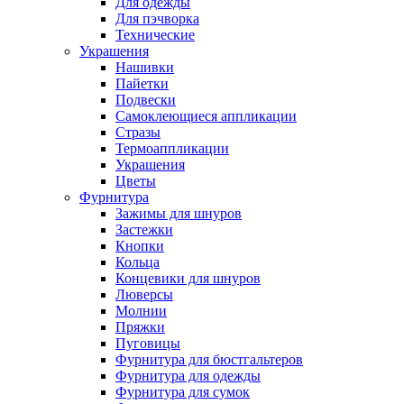
Для одежды
Для пэчворка
Технические
Украшения
Нашивки
Пайетки
Подвески
Самоклеющиеся аппликации
Стразы
Термоаппликации
Украшения
Цветы
Фурнитура
Зажимы для шнуров
Застежки
Кнопки
Кольца
Концевики для шнуров
Люверсы
Молнии
Пряжки
Пуговицы
Фурнитура для бюстгальтеров
Фурнитура для одежды
Фурнитура для сумок