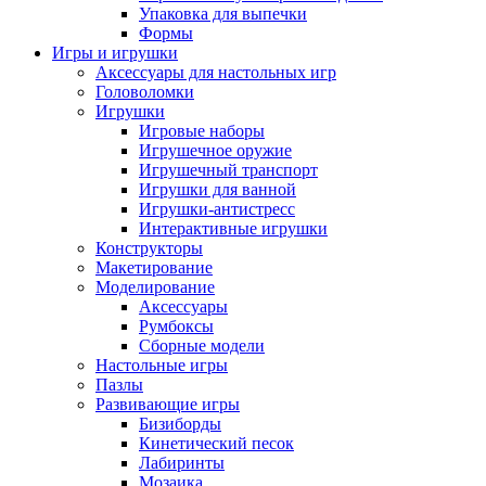
Упаковка для выпечки
Формы
Игры и игрушки
Аксессуары для настольных игр
Головоломки
Игрушки
Игровые наборы
Игрушечное оружие
Игрушечный транспорт
Игрушки для ванной
Игрушки-антистресс
Интерактивные игрушки
Конструкторы
Макетирование
Моделирование
Аксессуары
Румбоксы
Сборные модели
Настольные игры
Пазлы
Развивающие игры
Бизиборды
Кинетический песок
Лабиринты
Мозаика