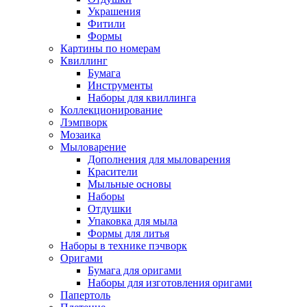
Украшения
Фитили
Формы
Картины по номерам
Квиллинг
Бумага
Инструменты
Наборы для квиллинга
Коллекционирование
Лэмпворк
Мозаика
Мыловарение
Дополнения для мыловарения
Красители
Мыльные основы
Наборы
Отдушки
Упаковка для мыла
Формы для литья
Наборы в технике пэчворк
Оригами
Бумага для оригами
Наборы для изготовления оригами
Папертоль