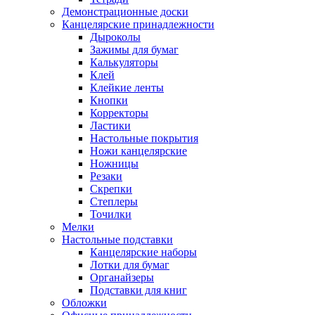
Демонстрационные доски
Канцелярские принадлежности
Дыроколы
Зажимы для бумаг
Калькуляторы
Клей
Клейкие ленты
Кнопки
Корректоры
Ластики
Настольные покрытия
Ножи канцелярские
Ножницы
Резаки
Скрепки
Степлеры
Точилки
Мелки
Настольные подставки
Канцелярские наборы
Лотки для бумаг
Органайзеры
Подставки для книг
Обложки