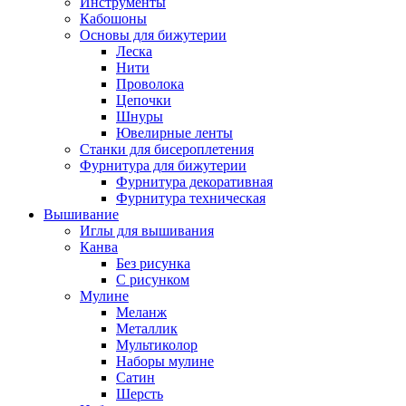
Инструменты
Кабошоны
Основы для бижутерии
Леска
Нити
Проволока
Цепочки
Шнуры
Ювелирные ленты
Станки для бисероплетения
Фурнитура для бижутерии
Фурнитура декоративная
Фурнитура техническая
Вышивание
Иглы для вышивания
Канва
Без рисунка
С рисунком
Мулине
Меланж
Металлик
Мультиколор
Наборы мулине
Сатин
Шерсть