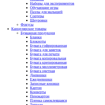
Наборы для экспериментов
Обучающие игры
Пазлы для малышей
Сортеры
Шнуровки
Фокусы
Канцелярские товары
Бумажная продукция
Бланки
Блокноты
Бумага гофрированная
Бумага для заметок
Бумага для печати
Бумага копировальная
Бумага крепированная
Бумага миллиметровая
Бумага цветная
Дневники
Ежедневники
Записные книжки
Картон
Конверты
Пенокартон
Пленка самоклеящаяся
Тетради