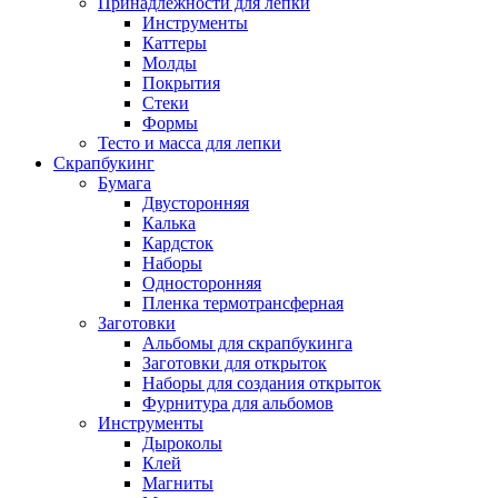
Принадлежности для лепки
Инструменты
Каттеры
Молды
Покрытия
Стеки
Формы
Тесто и масса для лепки
Скрапбукинг
Бумага
Двусторонняя
Калька
Кардсток
Наборы
Односторонняя
Пленка термотрансферная
Заготовки
Альбомы для скрапбукинга
Заготовки для открыток
Наборы для создания открыток
Фурнитура для альбомов
Инструменты
Дыроколы
Клей
Магниты