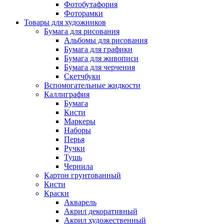
Фотобутафория
Фоторамки
Товары для художников
Бумага для рисования
Альбомы для рисования
Бумага для графики
Бумага для живописи
Бумага для черчения
Скетчбуки
Вспомогательные жидкости
Каллиграфия
Бумага
Кисти
Маркеры
Наборы
Перья
Ручки
Тушь
Чернила
Картон грунтованный
Кисти
Краски
Акварель
Акрил декоративный
Акрил художественный