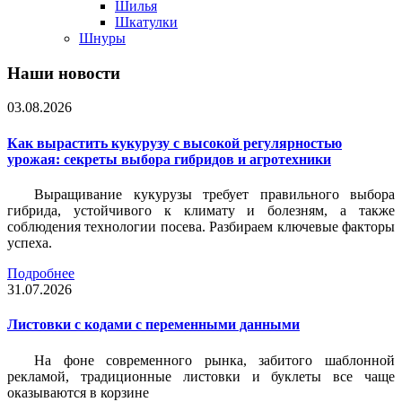
Шилья
Шкатулки
Шнуры
Наши новости
03.08.2026
Как вырастить кукурузу с высокой регулярностью
урожая: секреты выбора гибридов и агротехники
Выращивание кукурузы требует правильного выбора
гибрида, устойчивого к климату и болезням, а также
соблюдения технологии посева. Разбираем ключевые факторы
успеха.
Подробнее
31.07.2026
Листовки c кодами с переменными данными
На фоне современного рынка, забитого шаблонной
рекламой, традиционные листовки и буклеты все чаще
оказываются в корзине