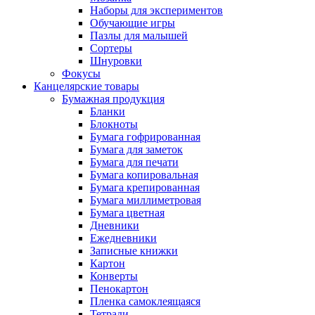
Наборы для экспериментов
Обучающие игры
Пазлы для малышей
Сортеры
Шнуровки
Фокусы
Канцелярские товары
Бумажная продукция
Бланки
Блокноты
Бумага гофрированная
Бумага для заметок
Бумага для печати
Бумага копировальная
Бумага крепированная
Бумага миллиметровая
Бумага цветная
Дневники
Ежедневники
Записные книжки
Картон
Конверты
Пенокартон
Пленка самоклеящаяся
Тетради