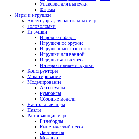
Упаковка для выпечки
Формы
Игры и игрушки
Аксессуары для настольных игр
Головоломки
Игрушки
Игровые наборы
Игрушечное оружие
Игрушечный транспорт
Игрушки для ванной
Игрушки-антистресс
Интерактивные игрушки
Конструкторы
Макетирование
Моделирование
Аксессуары
Румбоксы
Сборные модели
Настольные игры
Пазлы
Развивающие игры
Бизиборды
Кинетический песок
Лабиринты
Мозаика