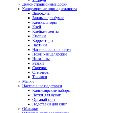
Демонстрационные доски
Канцелярские принадлежности
Дыроколы
Зажимы для бумаг
Калькуляторы
Клей
Клейкие ленты
Кнопки
Корректоры
Ластики
Настольные покрытия
Ножи канцелярские
Ножницы
Резаки
Скрепки
Степлеры
Точилки
Мелки
Настольные подставки
Канцелярские наборы
Лотки для бумаг
Органайзеры
Подставки для книг
Обложки