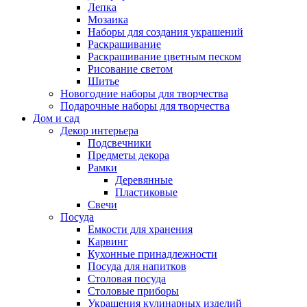
Лепка
Мозаика
Наборы для создания украшений
Раскрашивание
Раскрашивание цветным песком
Рисование светом
Шитье
Новогодние наборы для творчества
Подарочные наборы для творчества
Дом и сад
Декор интерьера
Подсвечники
Предметы декора
Рамки
Деревянные
Пластиковые
Свечи
Посуда
Емкости для хранения
Карвинг
Кухонные принадлежности
Посуда для напитков
Столовая посуда
Столовые приборы
Украшения кулинарных изделий