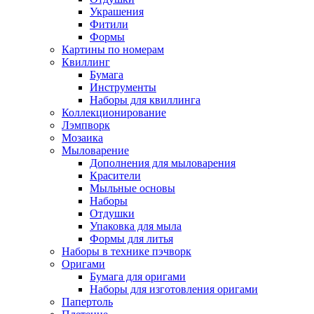
Украшения
Фитили
Формы
Картины по номерам
Квиллинг
Бумага
Инструменты
Наборы для квиллинга
Коллекционирование
Лэмпворк
Мозаика
Мыловарение
Дополнения для мыловарения
Красители
Мыльные основы
Наборы
Отдушки
Упаковка для мыла
Формы для литья
Наборы в технике пэчворк
Оригами
Бумага для оригами
Наборы для изготовления оригами
Папертоль