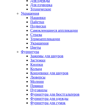
Для одежды
Для пэчворка
Технические
Украшения
Нашивки
Пайетки
Подвески
Самоклеющиеся аппликации
Стразы
Термоаппликации
Украшения
Цветы
Фурнитура
Зажимы для шнуров
Застежки
Кнопки
Кольца
Концевики для шнуров
Люверсы
Молнии
Пряжки
Пуговицы
Фурнитура для бюстгальтеров
Фурнитура для одежды
Фурнитура для сумок