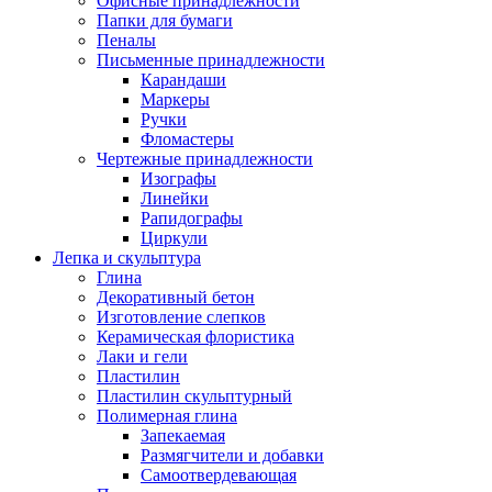
Офисные принадлежности
Папки для бумаги
Пеналы
Письменные принадлежности
Карандаши
Маркеры
Ручки
Фломастеры
Чертежные принадлежности
Изографы
Линейки
Рапидографы
Циркули
Лепка и скульптура
Глина
Декоративный бетон
Изготовление слепков
Керамическая флористика
Лаки и гели
Пластилин
Пластилин скульптурный
Полимерная глина
Запекаемая
Размягчители и добавки
Самоотвердевающая