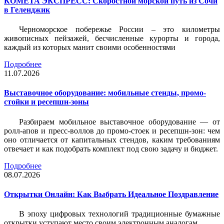
КОМЕТА ЭКСПРЕСС: Скоростной морской путь из Сочи
в Геленджик
Черноморское побережье России – это километры
живописных пейзажей, бесчисленные курорты и города,
каждый из которых манит своими особенностями
Подробнее
11.07.2026
Выставочное оборудование: мобильные стенды, промо-
стойки и ресепшн-зоны
Разбираем мобильное выставочное оборудование — от
ролл-апов и пресс-воллов до промо-стоек и ресепшн-зон: чем
оно отличается от капитальных стендов, каким требованиям
отвечает и как подобрать комплект под свою задачу и бюджет.
Подробнее
08.07.2026
Открытки Онлайн: Как Выбрать Идеальное Поздравление
В эпоху цифровых технологий традиционные бумажные
открытки уступают место своим электронным аналогам