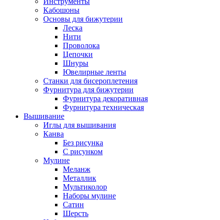
Инструменты
Кабошоны
Основы для бижутерии
Леска
Нити
Проволока
Цепочки
Шнуры
Ювелирные ленты
Станки для бисероплетения
Фурнитура для бижутерии
Фурнитура декоративная
Фурнитура техническая
Вышивание
Иглы для вышивания
Канва
Без рисунка
С рисунком
Мулине
Меланж
Металлик
Мультиколор
Наборы мулине
Сатин
Шерсть