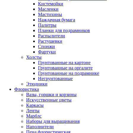
Кистемойки
Масленки
Мастихины
Наждачная бумага
Палитры
Планки для подрамников
Распылители
Растушевки
Спонжи
Фартуки
Холсты
Грунтованные на картоне
Грунтованные на оргалите
Грунтованные на подрамнике
Негрунтованные
Этюдники
Флористика
Вазы, горшки и корзины
Искусственные цветы
Каркасы
Ленты
Марблс
Наборы для выращивания
Наполнители
Пена флористическая