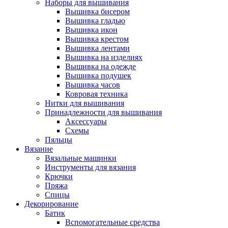
Наборы для вышивания
Вышивка бисером
Вышивка гладью
Вышивка икон
Вышивка крестом
Вышивка лентами
Вышивка на изделиях
Вышивка на одежде
Вышивка подушек
Вышивка часов
Ковровая техника
Нитки для вышивания
Принадлежности для вышивания
Аксессуары
Схемы
Пяльцы
Вязание
Вязальные машинки
Инструменты для вязания
Крючки
Пряжа
Спицы
Декорирование
Батик
Вспомогательные средства