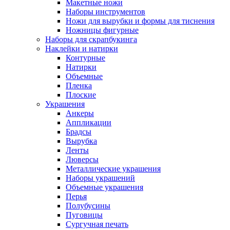
Макетные ножи
Наборы инструментов
Ножи для вырубки и формы для тиснения
Ножницы фигурные
Наборы для скрапбукинга
Наклейки и натирки
Контурные
Натирки
Объемные
Пленка
Плоские
Украшения
Анкеры
Аппликации
Брадсы
Вырубка
Ленты
Люверсы
Металлические украшения
Наборы украшений
Объемные украшения
Перья
Полубусины
Пуговицы
Сургучная печать