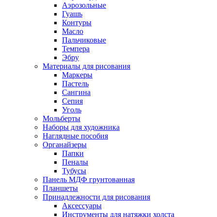
Аэрозольные
Гуашь
Контуры
Масло
Пальчиковые
Темпера
Эбру
Материалы для рисования
Маркеры
Пастель
Сангина
Сепия
Уголь
Мольберты
Наборы для художника
Наглядные пособия
Органайзеры
Папки
Пеналы
Тубусы
Панель МДФ грунтованная
Планшеты
Принадлежности для рисования
Аксессуары
Инструменты для натяжки холста