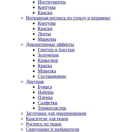
Инструменты
Контуры
Краски
Витражная роспись по стеклу и керамике
Контуры
Краски
Ленты
Маркеры
Декоративные эффекты
Глиттер и блестки
Золочение
Кракелюр
Краска
Морилка
Состаривание
Декупаж
Бумага
Наборы
Пленка
Салфетки
Термопластик
Заготовки для декорирования
Красители для ткани
Роспись по ткани
Связующие и разбавители