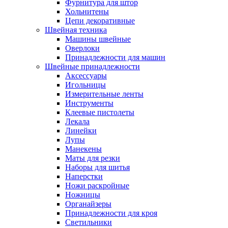
Фурнитура для штор
Хольнитены
Цепи декоративные
Швейная техника
Машины швейные
Оверлоки
Принадлежности для машин
Швейные принадлежности
Аксессуары
Игольницы
Измерительные ленты
Инструменты
Клеевые пистолеты
Лекала
Линейки
Лупы
Манекены
Маты для резки
Наборы для шитья
Наперстки
Ножи раскройные
Ножницы
Органайзеры
Принадлежности для кроя
Светильники