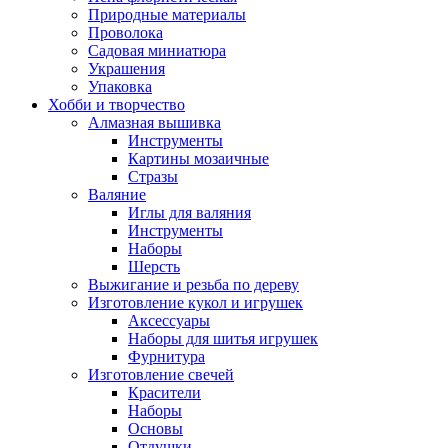
Природные материалы
Проволока
Садовая миниатюра
Украшения
Упаковка
Хобби и творчество
Алмазная вышивка
Инструменты
Картины мозаичные
Стразы
Валяние
Иглы для валяния
Инструменты
Наборы
Шерсть
Выжигание и резьба по дереву
Изготовление кукол и игрушек
Аксессуары
Наборы для шитья игрушек
Фурнитура
Изготовление свечей
Красители
Наборы
Основы
Отдушки