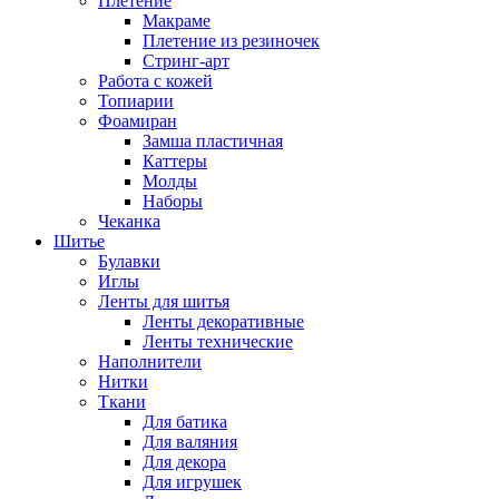
Плетение
Макраме
Плетение из резиночек
Стринг-арт
Работа с кожей
Топиарии
Фоамиран
Замша пластичная
Каттеры
Молды
Наборы
Чеканка
Шитье
Булавки
Иглы
Ленты для шитья
Ленты декоративные
Ленты технические
Наполнители
Нитки
Ткани
Для батика
Для валяния
Для декора
Для игрушек