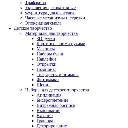
Трафареты
Украшения декоративные
Фурнитура для шкатулок
Часовые механизмы и стрелки
Эпоксидная смола
Детское творчество
Материалы для творчества
3D ручки
Картины своими руками
Магниты
Наборы бусин
Наклейки
Открытки
Помпоны
Трафареты и штампы
Фоторамки
Шенил
Наборы для детского творчества
Аппликация
Бисероплетение
Витражная роспись
Вышивание
Вязание
Гравюра
Декорирование