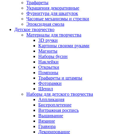
Трафареты
Украшения декоративные
Фурнитура для шкатулок
Часовые механизмы и стрелки
Эпоксидная смола
Детское творчество
Материалы для творчества
3D ручки
Картины своими руками
Магниты
Наборы бусин
Наклейки
Открытки
Помпоны
Трафареты и штампы
Фоторамки
Шенил
Наборы для детского творчества
Аппликация
Бисероплетение
Витражная роспись
Вышивание
Вязание
Гравюра
Декорирование