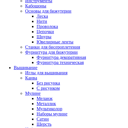
Инструменты
Кабошоны
Основы для бижутерии
Леска
Нити
Проволока
Цепочки
Шнуры
Ювелирные ленты
Станки для бисероплетения
Фурнитура для бижутерии
Фурнитура декоративная
Фурнитура техническая
Вышивание
Иглы для вышивания
Канва
Без рисунка
С рисунком
Мулине
Меланж
Металлик
Мультиколор
Наборы мулине
Сатин
Шерсть