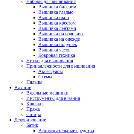
Наборы для вышивания
Вышивка бисером
Вышивка гладью
Вышивка икон
Вышивка крестом
Вышивка лентами
Вышивка на изделиях
Вышивка на одежде
Вышивка подушек
Вышивка часов
Ковровая техника
Нитки для вышивания
Принадлежности для вышивания
Аксессуары
Схемы
Пяльцы
Вязание
Вязальные машинки
Инструменты для вязания
Крючки
Пряжа
Спицы
Декорирование
Батик
Вспомогательные средства