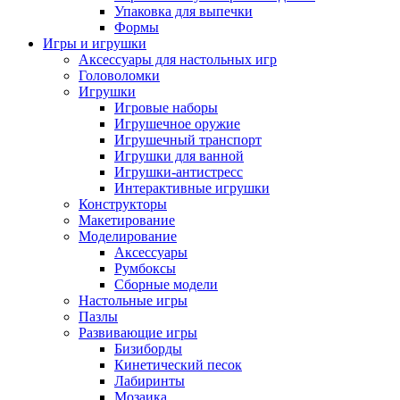
Упаковка для выпечки
Формы
Игры и игрушки
Аксессуары для настольных игр
Головоломки
Игрушки
Игровые наборы
Игрушечное оружие
Игрушечный транспорт
Игрушки для ванной
Игрушки-антистресс
Интерактивные игрушки
Конструкторы
Макетирование
Моделирование
Аксессуары
Румбоксы
Сборные модели
Настольные игры
Пазлы
Развивающие игры
Бизиборды
Кинетический песок
Лабиринты
Мозаика