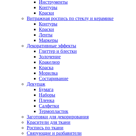
Инструменты
Контуры
Краски
Витражная роспись по стеклу и керамике
Контуры
Краски
Ленты
Маркеры
Декоративные эффекты
Глиттер и блестки
Золочение
Кракелюр
Краска
Морилка
Состаривание
Декупаж
Бумага
Наборы
Пленка
Салфетки
Термопластик
Заготовки для декорирования
Красители для ткани
Роспись по ткани
Связующие и разбавители