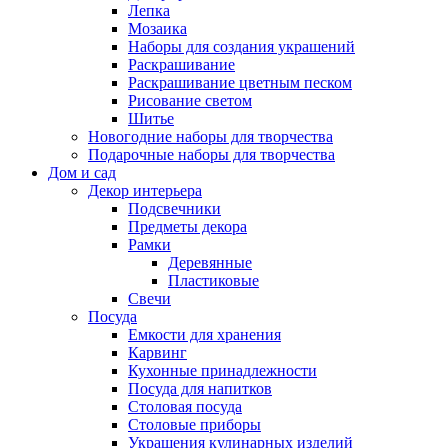
Лепка
Мозаика
Наборы для создания украшений
Раскрашивание
Раскрашивание цветным песком
Рисование светом
Шитье
Новогодние наборы для творчества
Подарочные наборы для творчества
Дом и сад
Декор интерьера
Подсвечники
Предметы декора
Рамки
Деревянные
Пластиковые
Свечи
Посуда
Емкости для хранения
Карвинг
Кухонные принадлежности
Посуда для напитков
Столовая посуда
Столовые приборы
Украшения кулинарных изделий