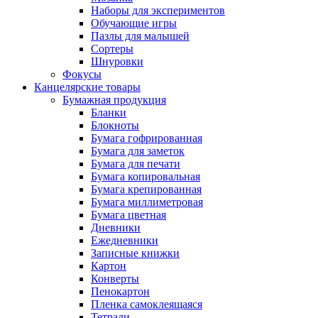
Наборы для экспериментов
Обучающие игры
Пазлы для малышей
Сортеры
Шнуровки
Фокусы
Канцелярские товары
Бумажная продукция
Бланки
Блокноты
Бумага гофрированная
Бумага для заметок
Бумага для печати
Бумага копировальная
Бумага крепированная
Бумага миллиметровая
Бумага цветная
Дневники
Ежедневники
Записные книжки
Картон
Конверты
Пенокартон
Пленка самоклеящаяся
Тетради