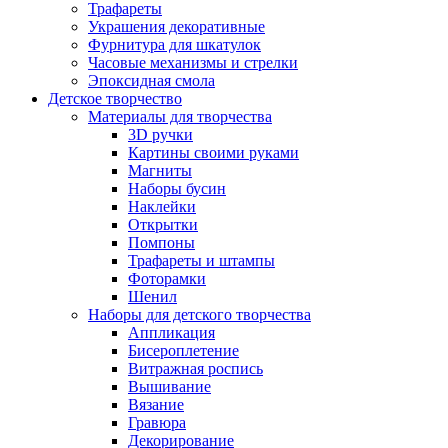
Трафареты
Украшения декоративные
Фурнитура для шкатулок
Часовые механизмы и стрелки
Эпоксидная смола
Детское творчество
Материалы для творчества
3D ручки
Картины своими руками
Магниты
Наборы бусин
Наклейки
Открытки
Помпоны
Трафареты и штампы
Фоторамки
Шенил
Наборы для детского творчества
Аппликация
Бисероплетение
Витражная роспись
Вышивание
Вязание
Гравюра
Декорирование