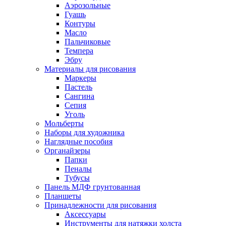
Аэрозольные
Гуашь
Контуры
Масло
Пальчиковые
Темпера
Эбру
Материалы для рисования
Маркеры
Пастель
Сангина
Сепия
Уголь
Мольберты
Наборы для художника
Наглядные пособия
Органайзеры
Папки
Пеналы
Тубусы
Панель МДФ грунтованная
Планшеты
Принадлежности для рисования
Аксессуары
Инструменты для натяжки холста