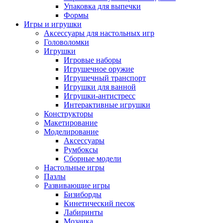
Упаковка для выпечки
Формы
Игры и игрушки
Аксессуары для настольных игр
Головоломки
Игрушки
Игровые наборы
Игрушечное оружие
Игрушечный транспорт
Игрушки для ванной
Игрушки-антистресс
Интерактивные игрушки
Конструкторы
Макетирование
Моделирование
Аксессуары
Румбоксы
Сборные модели
Настольные игры
Пазлы
Развивающие игры
Бизиборды
Кинетический песок
Лабиринты
Мозаика