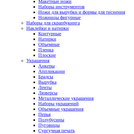
Макетные ножи
Наборы инструментов
Ножи для вырубки и формы для тиснения
Ножницы фигурные
Наборы для скрапбукинга
Наклейки и натирки
Контурные
Натирки
Объемные
Пленка
Плоские
Украшения
Анкеры
Аппликации
Брадсы
Вырубка
Ленты
Люверсы
Металлические украшения
Наборы украшений
Объемные украшения
Перья
Полубусины
Пуговицы
Сургучная печать