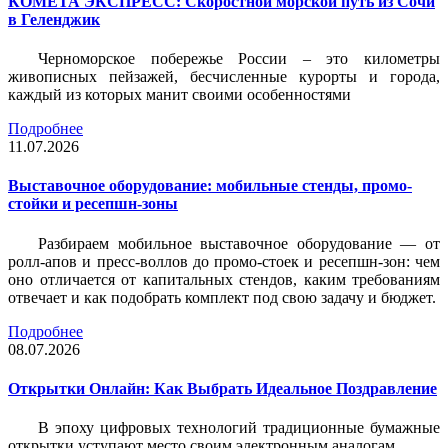
КОМЕТА ЭКСПРЕСС: Скоростной морской путь из Сочи
в Геленджик
Черноморское побережье России – это километры
живописных пейзажей, бесчисленные курорты и города,
каждый из которых манит своими особенностями
Подробнее
11.07.2026
Выставочное оборудование: мобильные стенды, промо-
стойки и ресепшн-зоны
Разбираем мобильное выставочное оборудование — от
ролл-апов и пресс-воллов до промо-стоек и ресепшн-зон: чем
оно отличается от капитальных стендов, каким требованиям
отвечает и как подобрать комплект под свою задачу и бюджет.
Подробнее
08.07.2026
Открытки Онлайн: Как Выбрать Идеальное Поздравление
В эпоху цифровых технологий традиционные бумажные
открытки уступают место своим электронным аналогам