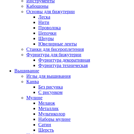
Инструменты
Кабошоны
Основы для бижутерии
Леска
Нити
Проволока
Цепочки
Шнуры
Ювелирные ленты
Станки для бисероплетения
Фурнитура для бижутерии
Фурнитура декоративная
Фурнитура техническая
Вышивание
Иглы для вышивания
Канва
Без рисунка
С рисунком
Мулине
Меланж
Металлик
Мультиколор
Наборы мулине
Сатин
Шерсть