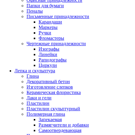
Офисные принадлежности
Папки для бумаги
Пеналы
Письменные принадлежности
Карандаши
Маркеры
Ручки
Фломастеры
Чертежные принадлежности
Изографы
Линейки
Рапидографы
Циркули
Лепка и скульптура
Глина
Декоративный бетон
Изготовление слепков
Керамическая флористика
Лаки и гели
Пластилин
Пластилин скульптурный
Полимерная глина
Запекаемая
Размягчители и добавки
Самоотвердевающая