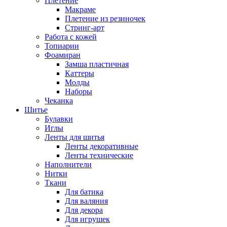
Плетение
Макраме
Плетение из резиночек
Стринг-арт
Работа с кожей
Топиарии
Фоамиран
Замша пластичная
Каттеры
Молды
Наборы
Чеканка
Шитье
Булавки
Иглы
Ленты для шитья
Ленты декоративные
Ленты технические
Наполнители
Нитки
Ткани
Для батика
Для валяния
Для декора
Для игрушек