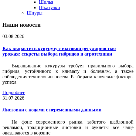
Шилья
Шкатулки
Шнуры
Наши новости
03.08.2026
Как вырастить кукурузу с высокой регулярностью
урожая: секреты выбора гибридов и агротехники
Выращивание кукурузы требует правильного выбора
гибрида, устойчивого к климату и болезням, а также
соблюдения технологии посева. Разбираем ключевые факторы
успеха.
Подробнее
31.07.2026
Листовки c кодами с переменными данными
На фоне современного рынка, забитого шаблонной
рекламой, традиционные листовки и буклеты все чаще
оказываются в корзине