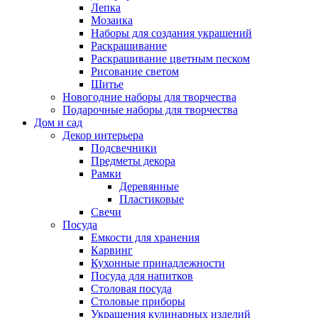
Лепка
Мозаика
Наборы для создания украшений
Раскрашивание
Раскрашивание цветным песком
Рисование светом
Шитье
Новогодние наборы для творчества
Подарочные наборы для творчества
Дом и сад
Декор интерьера
Подсвечники
Предметы декора
Рамки
Деревянные
Пластиковые
Свечи
Посуда
Емкости для хранения
Карвинг
Кухонные принадлежности
Посуда для напитков
Столовая посуда
Столовые приборы
Украшения кулинарных изделий