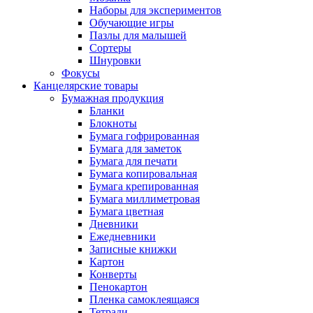
Наборы для экспериментов
Обучающие игры
Пазлы для малышей
Сортеры
Шнуровки
Фокусы
Канцелярские товары
Бумажная продукция
Бланки
Блокноты
Бумага гофрированная
Бумага для заметок
Бумага для печати
Бумага копировальная
Бумага крепированная
Бумага миллиметровая
Бумага цветная
Дневники
Ежедневники
Записные книжки
Картон
Конверты
Пенокартон
Пленка самоклеящаяся
Тетради