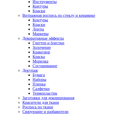
Инструменты
Контуры
Краски
Витражная роспись по стеклу и керамике
Контуры
Краски
Ленты
Маркеры
Декоративные эффекты
Глиттер и блестки
Золочение
Кракелюр
Краска
Морилка
Состаривание
Декупаж
Бумага
Наборы
Пленка
Салфетки
Термопластик
Заготовки для декорирования
Красители для ткани
Роспись по ткани
Связующие и разбавители