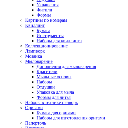
Украшения
Фитили
Формы
Картины по номерам
Квиллинг
Бумага
Инструменты
Наборы для квиллинга
Коллекционирование
Лэмпворк
Мозаика
Мыловарение
Дополнения для мыловарения
Красители
Мыльные основы
Наборы
Отдушки
Упаковка для мыла
Формы для литья
Наборы в технике пэчворк
Оригами
Бумага для оригами
Наборы для изготовления оригами
Папертоль