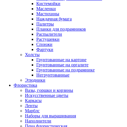
Кистемойки
Масленки
Мастихины
Наждачная бумага
Палитры
Планки для подрамников
Распылители
Растушевки
Спонжи
Фартуки
Холсты
Грунтованные на картоне
Грунтованные на оргалите
Грунтованные на подрамнике
Негрунтованные
Этюдники
Флористика
Вазы, горшки и корзины
Искусственные цветы
Каркасы
Ленты
Марблс
Наборы для выращивания
Наполнители
Пена флористическая