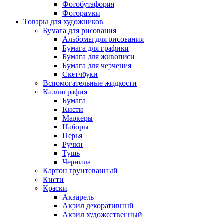
Фотобутафория
Фоторамки
Товары для художников
Бумага для рисования
Альбомы для рисования
Бумага для графики
Бумага для живописи
Бумага для черчения
Скетчбуки
Вспомогательные жидкости
Каллиграфия
Бумага
Кисти
Маркеры
Наборы
Перья
Ручки
Тушь
Чернила
Картон грунтованный
Кисти
Краски
Акварель
Акрил декоративный
Акрил художественный