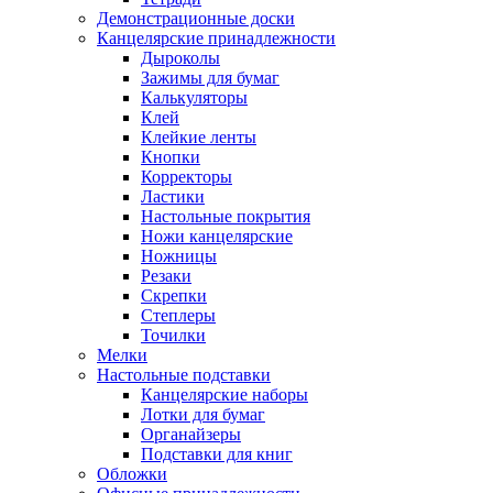
Демонстрационные доски
Канцелярские принадлежности
Дыроколы
Зажимы для бумаг
Калькуляторы
Клей
Клейкие ленты
Кнопки
Корректоры
Ластики
Настольные покрытия
Ножи канцелярские
Ножницы
Резаки
Скрепки
Степлеры
Точилки
Мелки
Настольные подставки
Канцелярские наборы
Лотки для бумаг
Органайзеры
Подставки для книг
Обложки