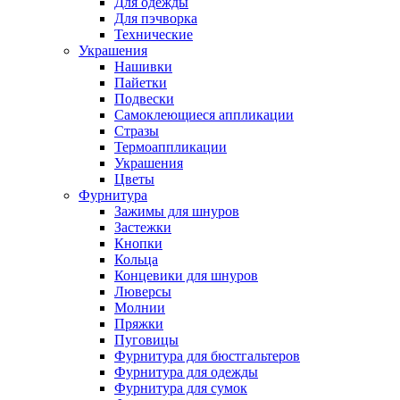
Для одежды
Для пэчворка
Технические
Украшения
Нашивки
Пайетки
Подвески
Самоклеющиеся аппликации
Стразы
Термоаппликации
Украшения
Цветы
Фурнитура
Зажимы для шнуров
Застежки
Кнопки
Кольца
Концевики для шнуров
Люверсы
Молнии
Пряжки
Пуговицы
Фурнитура для бюстгальтеров
Фурнитура для одежды
Фурнитура для сумок