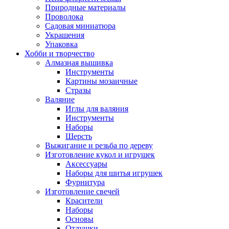
Природные материалы
Проволока
Садовая миниатюра
Украшения
Упаковка
Хобби и творчество
Алмазная вышивка
Инструменты
Картины мозаичные
Стразы
Валяние
Иглы для валяния
Инструменты
Наборы
Шерсть
Выжигание и резьба по дереву
Изготовление кукол и игрушек
Аксессуары
Наборы для шитья игрушек
Фурнитура
Изготовление свечей
Красители
Наборы
Основы
Отдушки