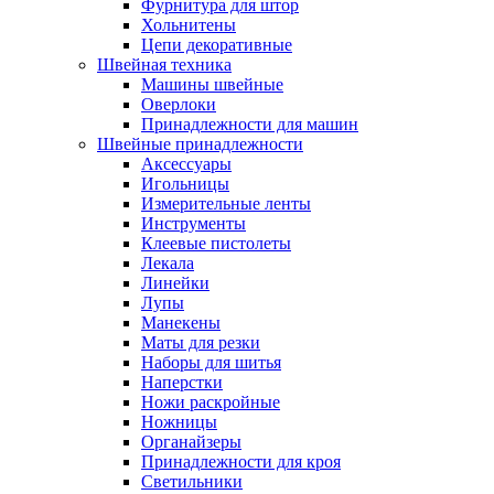
Фурнитура для штор
Хольнитены
Цепи декоративные
Швейная техника
Машины швейные
Оверлоки
Принадлежности для машин
Швейные принадлежности
Аксессуары
Игольницы
Измерительные ленты
Инструменты
Клеевые пистолеты
Лекала
Линейки
Лупы
Манекены
Маты для резки
Наборы для шитья
Наперстки
Ножи раскройные
Ножницы
Органайзеры
Принадлежности для кроя
Светильники