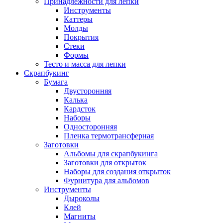
Принадлежности для лепки
Инструменты
Каттеры
Молды
Покрытия
Стеки
Формы
Тесто и масса для лепки
Скрапбукинг
Бумага
Двусторонняя
Калька
Кардсток
Наборы
Односторонняя
Пленка термотрансферная
Заготовки
Альбомы для скрапбукинга
Заготовки для открыток
Наборы для создания открыток
Фурнитура для альбомов
Инструменты
Дыроколы
Клей
Магниты