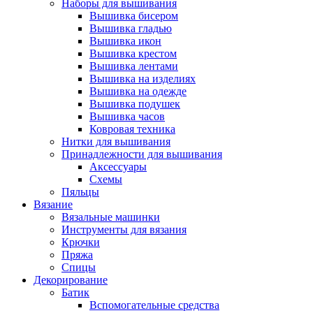
Наборы для вышивания
Вышивка бисером
Вышивка гладью
Вышивка икон
Вышивка крестом
Вышивка лентами
Вышивка на изделиях
Вышивка на одежде
Вышивка подушек
Вышивка часов
Ковровая техника
Нитки для вышивания
Принадлежности для вышивания
Аксессуары
Схемы
Пяльцы
Вязание
Вязальные машинки
Инструменты для вязания
Крючки
Пряжа
Спицы
Декорирование
Батик
Вспомогательные средства