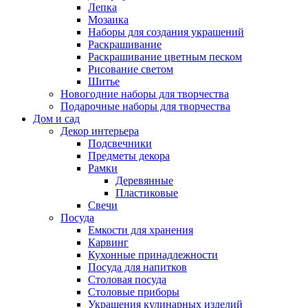
Лепка
Мозаика
Наборы для создания украшений
Раскрашивание
Раскрашивание цветным песком
Рисование светом
Шитье
Новогодние наборы для творчества
Подарочные наборы для творчества
Дом и сад
Декор интерьера
Подсвечники
Предметы декора
Рамки
Деревянные
Пластиковые
Свечи
Посуда
Емкости для хранения
Карвинг
Кухонные принадлежности
Посуда для напитков
Столовая посуда
Столовые приборы
Украшения кулинарных изделий