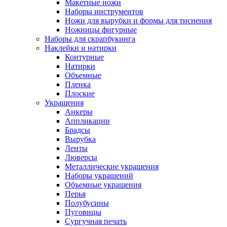
Макетные ножи
Наборы инструментов
Ножи для вырубки и формы для тиснения
Ножницы фигурные
Наборы для скрапбукинга
Наклейки и натирки
Контурные
Натирки
Объемные
Пленка
Плоские
Украшения
Анкеры
Аппликации
Брадсы
Вырубка
Ленты
Люверсы
Металлические украшения
Наборы украшений
Объемные украшения
Перья
Полубусины
Пуговицы
Сургучная печать