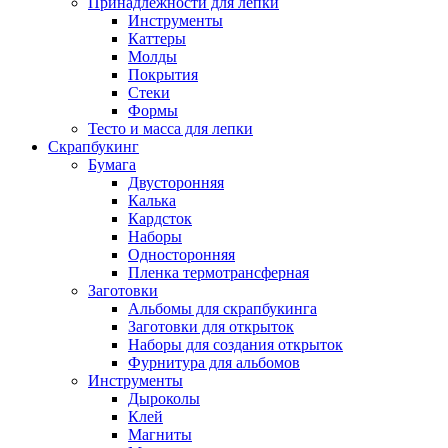
Принадлежности для лепки
Инструменты
Каттеры
Молды
Покрытия
Стеки
Формы
Тесто и масса для лепки
Скрапбукинг
Бумага
Двусторонняя
Калька
Кардсток
Наборы
Односторонняя
Пленка термотрансферная
Заготовки
Альбомы для скрапбукинга
Заготовки для открыток
Наборы для создания открыток
Фурнитура для альбомов
Инструменты
Дыроколы
Клей
Магниты