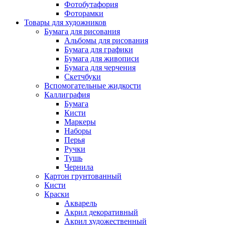
Фотобутафория
Фоторамки
Товары для художников
Бумага для рисования
Альбомы для рисования
Бумага для графики
Бумага для живописи
Бумага для черчения
Скетчбуки
Вспомогательные жидкости
Каллиграфия
Бумага
Кисти
Маркеры
Наборы
Перья
Ручки
Тушь
Чернила
Картон грунтованный
Кисти
Краски
Акварель
Акрил декоративный
Акрил художественный