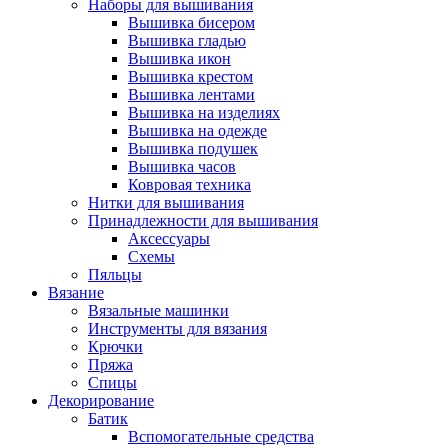
Наборы для вышивания
Вышивка бисером
Вышивка гладью
Вышивка икон
Вышивка крестом
Вышивка лентами
Вышивка на изделиях
Вышивка на одежде
Вышивка подушек
Вышивка часов
Ковровая техника
Нитки для вышивания
Принадлежности для вышивания
Аксессуары
Схемы
Пяльцы
Вязание
Вязальные машинки
Инструменты для вязания
Крючки
Пряжа
Спицы
Декорирование
Батик
Вспомогательные средства