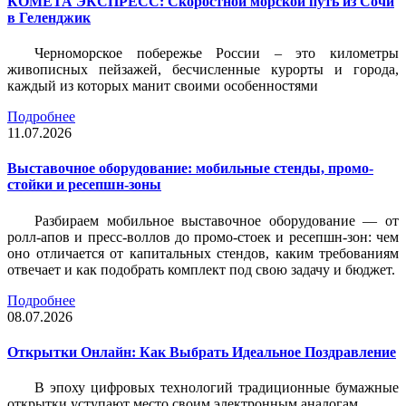
КОМЕТА ЭКСПРЕСС: Скоростной морской путь из Сочи
в Геленджик
Черноморское побережье России – это километры
живописных пейзажей, бесчисленные курорты и города,
каждый из которых манит своими особенностями
Подробнее
11.07.2026
Выставочное оборудование: мобильные стенды, промо-
стойки и ресепшн-зоны
Разбираем мобильное выставочное оборудование — от
ролл-апов и пресс-воллов до промо-стоек и ресепшн-зон: чем
оно отличается от капитальных стендов, каким требованиям
отвечает и как подобрать комплект под свою задачу и бюджет.
Подробнее
08.07.2026
Открытки Онлайн: Как Выбрать Идеальное Поздравление
В эпоху цифровых технологий традиционные бумажные
открытки уступают место своим электронным аналогам