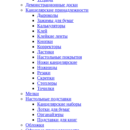
Демонстрационные доски
Канцелярские принадлежности
Дыроколы
Зажимы для бумаг
Калькуляторы
Клей
Клейкие ленты
Кнопки
Корректоры
Ластики
Настольные покрытия
Ножи канцелярские
Ножницы
Резаки
Скрепки
Степлеры
Точилки
Мелки
Настольные подставки
Канцелярские наборы
Лотки для бумаг
Органайзеры
Подставки для книг
Обложки