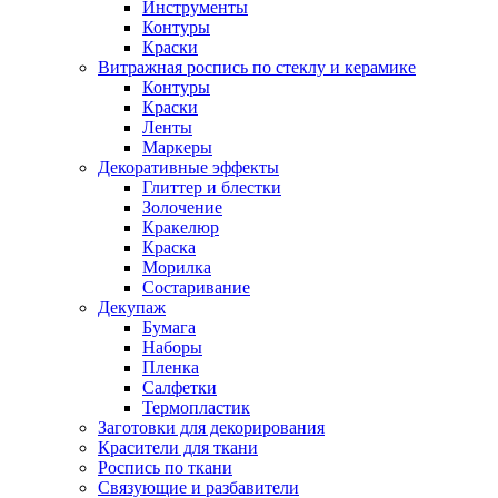
Инструменты
Контуры
Краски
Витражная роспись по стеклу и керамике
Контуры
Краски
Ленты
Маркеры
Декоративные эффекты
Глиттер и блестки
Золочение
Кракелюр
Краска
Морилка
Состаривание
Декупаж
Бумага
Наборы
Пленка
Салфетки
Термопластик
Заготовки для декорирования
Красители для ткани
Роспись по ткани
Связующие и разбавители