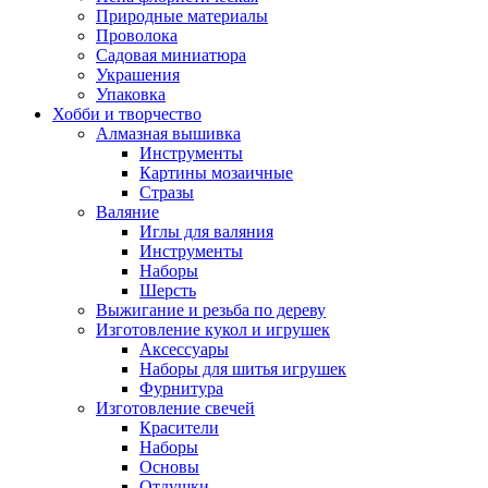
Природные материалы
Проволока
Садовая миниатюра
Украшения
Упаковка
Хобби и творчество
Алмазная вышивка
Инструменты
Картины мозаичные
Стразы
Валяние
Иглы для валяния
Инструменты
Наборы
Шерсть
Выжигание и резьба по дереву
Изготовление кукол и игрушек
Аксессуары
Наборы для шитья игрушек
Фурнитура
Изготовление свечей
Красители
Наборы
Основы
Отдушки