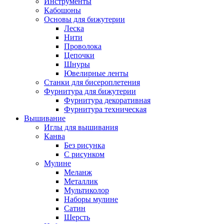
Инструменты
Кабошоны
Основы для бижутерии
Леска
Нити
Проволока
Цепочки
Шнуры
Ювелирные ленты
Станки для бисероплетения
Фурнитура для бижутерии
Фурнитура декоративная
Фурнитура техническая
Вышивание
Иглы для вышивания
Канва
Без рисунка
С рисунком
Мулине
Меланж
Металлик
Мультиколор
Наборы мулине
Сатин
Шерсть