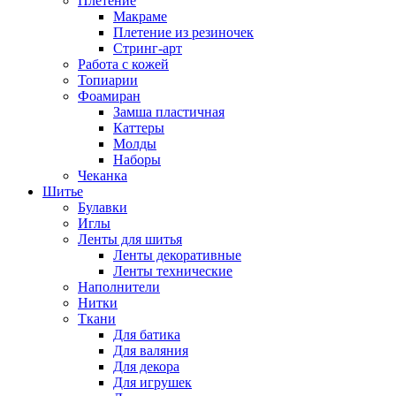
Плетение
Макраме
Плетение из резиночек
Стринг-арт
Работа с кожей
Топиарии
Фоамиран
Замша пластичная
Каттеры
Молды
Наборы
Чеканка
Шитье
Булавки
Иглы
Ленты для шитья
Ленты декоративные
Ленты технические
Наполнители
Нитки
Ткани
Для батика
Для валяния
Для декора
Для игрушек