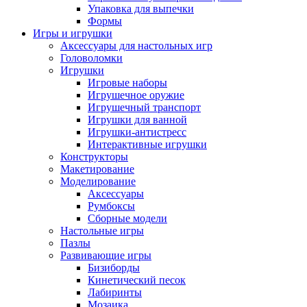
Упаковка для выпечки
Формы
Игры и игрушки
Аксессуары для настольных игр
Головоломки
Игрушки
Игровые наборы
Игрушечное оружие
Игрушечный транспорт
Игрушки для ванной
Игрушки-антистресс
Интерактивные игрушки
Конструкторы
Макетирование
Моделирование
Аксессуары
Румбоксы
Сборные модели
Настольные игры
Пазлы
Развивающие игры
Бизиборды
Кинетический песок
Лабиринты
Мозаика