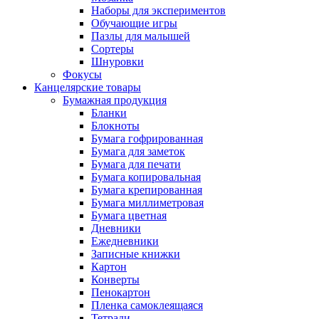
Наборы для экспериментов
Обучающие игры
Пазлы для малышей
Сортеры
Шнуровки
Фокусы
Канцелярские товары
Бумажная продукция
Бланки
Блокноты
Бумага гофрированная
Бумага для заметок
Бумага для печати
Бумага копировальная
Бумага крепированная
Бумага миллиметровая
Бумага цветная
Дневники
Ежедневники
Записные книжки
Картон
Конверты
Пенокартон
Пленка самоклеящаяся
Тетради