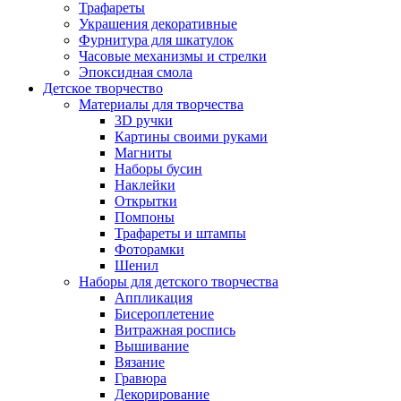
Трафареты
Украшения декоративные
Фурнитура для шкатулок
Часовые механизмы и стрелки
Эпоксидная смола
Детское творчество
Материалы для творчества
3D ручки
Картины своими руками
Магниты
Наборы бусин
Наклейки
Открытки
Помпоны
Трафареты и штампы
Фоторамки
Шенил
Наборы для детского творчества
Аппликация
Бисероплетение
Витражная роспись
Вышивание
Вязание
Гравюра
Декорирование