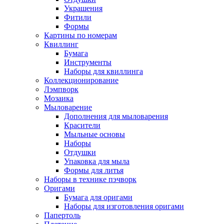
Украшения
Фитили
Формы
Картины по номерам
Квиллинг
Бумага
Инструменты
Наборы для квиллинга
Коллекционирование
Лэмпворк
Мозаика
Мыловарение
Дополнения для мыловарения
Красители
Мыльные основы
Наборы
Отдушки
Упаковка для мыла
Формы для литья
Наборы в технике пэчворк
Оригами
Бумага для оригами
Наборы для изготовления оригами
Папертоль