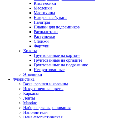
Кистемойки
Масленки
Мастихины
Наждачная бумага
Палитры
Планки для подрамников
Распылители
Растушевки
Спонжи
Фартуки
Холсты
Грунтованные на картоне
Грунтованные на оргалите
Грунтованные на подрамнике
Негрунтованные
Этюдники
Флористика
Вазы, горшки и корзины
Искусственные цветы
Каркасы
Ленты
Марблс
Наборы для выращивания
Наполнители
Пена флористическая