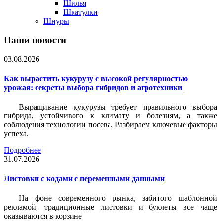
Шилья
Шкатулки
Шнуры
Наши новости
03.08.2026
Как вырастить кукурузу с высокой регулярностью
урожая: секреты выбора гибридов и агротехники
Выращивание кукурузы требует правильного выбора
гибрида, устойчивого к климату и болезням, а также
соблюдения технологии посева. Разбираем ключевые факторы
успеха.
Подробнее
31.07.2026
Листовки c кодами с переменными данными
На фоне современного рынка, забитого шаблонной
рекламой, традиционные листовки и буклеты все чаще
оказываются в корзине