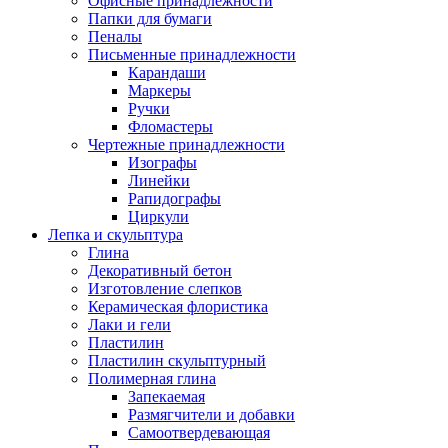
Офисные принадлежности
Папки для бумаги
Пеналы
Письменные принадлежности
Карандаши
Маркеры
Ручки
Фломастеры
Чертежные принадлежности
Изографы
Линейки
Рапидографы
Циркули
Лепка и скульптура
Глина
Декоративный бетон
Изготовление слепков
Керамическая флористика
Лаки и гели
Пластилин
Пластилин скульптурный
Полимерная глина
Запекаемая
Размягчители и добавки
Самоотвердевающая