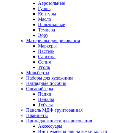
Аэрозольные
Гуашь
Контуры
Масло
Пальчиковые
Темпера
Эбру
Материалы для рисования
Маркеры
Пастель
Сангина
Сепия
Уголь
Мольберты
Наборы для художника
Наглядные пособия
Органайзеры
Папки
Пеналы
Тубусы
Панель МДФ грунтованная
Планшеты
Принадлежности для рисования
Аксессуары
Инструменты для натяжки холста