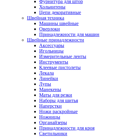
Фурнитура для штор
Хольнитены
Цепи декоративные
Швейная техника
Машины швейные
Оверлоки
Принадлежности для машин
Швейные принадлежности
Аксессуары
Игольницы
Измерительные ленты
Инструменты
Клеевые пистолеты
Лекала
Линейки
Лупы
Манекены
Маты для резки
Наборы для шитья
Наперстки
Ножи раскройные
Ножницы
Органайзеры
Принадлежности для кроя
Светильники