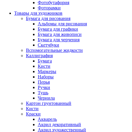
Фотобутафория
Фоторамки
Товары для художников
Бумага для рисования
Альбомы для рисования
Бумага для графики
Бумага для живописи
Бумага для черчения
Скетчбуки
Вспомогательные жидкости
Каллиграфия
Бумага
Кисти
Маркеры
Наборы
Перья
Ручки
Тушь
Чернила
Картон грунтованный
Кисти
Краски
Акварель
Акрил декоративный
Акрил художественный