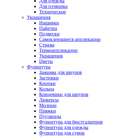
Для одежды
Для пэчворка
Технические
Украшения
Нашивки
Пайетки
Подвески
Самоклеющиеся аппликации
Стразы
Термоаппликации
Украшения
Цветы
Фурнитура
Зажимы для шнуров
Застежки
Кнопки
Кольца
Концевики для шнуров
Люверсы
Молнии
Пряжки
Пуговицы
Фурнитура для бюстгальтеров
Фурнитура для одежды
Фурнитура для сумок