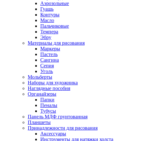
Аэрозольные
Гуашь
Контуры
Масло
Пальчиковые
Темпера
Эбру
Материалы для рисования
Маркеры
Пастель
Сангина
Сепия
Уголь
Мольберты
Наборы для художника
Наглядные пособия
Органайзеры
Папки
Пеналы
Тубусы
Панель МДФ грунтованная
Планшеты
Принадлежности для рисования
Аксессуары
Инструменты для натяжки холста