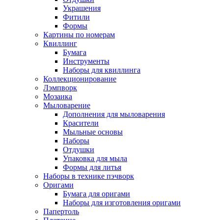
Украшения
Фитили
Формы
Картины по номерам
Квиллинг
Бумага
Инструменты
Наборы для квиллинга
Коллекционирование
Лэмпворк
Мозаика
Мыловарение
Дополнения для мыловарения
Красители
Мыльные основы
Наборы
Отдушки
Упаковка для мыла
Формы для литья
Наборы в технике пэчворк
Оригами
Бумага для оригами
Наборы для изготовления оригами
Папертоль