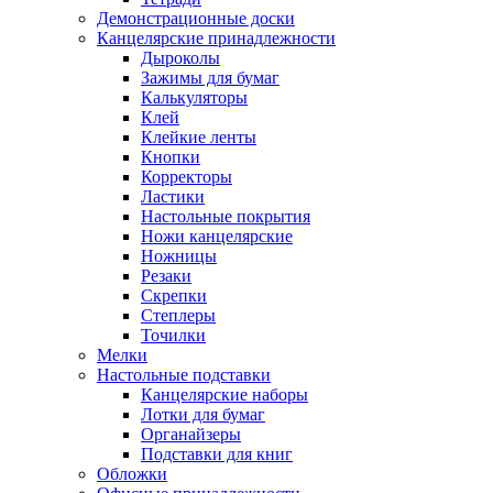
Демонстрационные доски
Канцелярские принадлежности
Дыроколы
Зажимы для бумаг
Калькуляторы
Клей
Клейкие ленты
Кнопки
Корректоры
Ластики
Настольные покрытия
Ножи канцелярские
Ножницы
Резаки
Скрепки
Степлеры
Точилки
Мелки
Настольные подставки
Канцелярские наборы
Лотки для бумаг
Органайзеры
Подставки для книг
Обложки