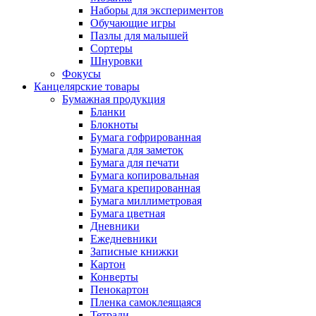
Наборы для экспериментов
Обучающие игры
Пазлы для малышей
Сортеры
Шнуровки
Фокусы
Канцелярские товары
Бумажная продукция
Бланки
Блокноты
Бумага гофрированная
Бумага для заметок
Бумага для печати
Бумага копировальная
Бумага крепированная
Бумага миллиметровая
Бумага цветная
Дневники
Ежедневники
Записные книжки
Картон
Конверты
Пенокартон
Пленка самоклеящаяся
Тетради