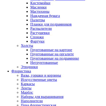
Кистемойки
Масленки
Мастихины
Наждачная бумага
Палитры
Планки для подрамников
Распылители
Растушевки
Спонжи
Фартуки
Холсты
Грунтованные на картоне
Грунтованные на оргалите
Грунтованные на подрамнике
Негрунтованные
Этюдники
Флористика
Вазы, горшки и корзины
Искусственные цветы
Каркасы
Ленты
Марблс
Наборы для выращивания
Наполнители
Пена флористическая