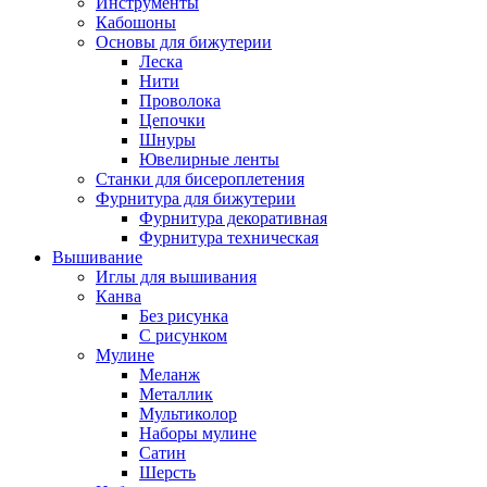
Инструменты
Кабошоны
Основы для бижутерии
Леска
Нити
Проволока
Цепочки
Шнуры
Ювелирные ленты
Станки для бисероплетения
Фурнитура для бижутерии
Фурнитура декоративная
Фурнитура техническая
Вышивание
Иглы для вышивания
Канва
Без рисунка
С рисунком
Мулине
Меланж
Металлик
Мультиколор
Наборы мулине
Сатин
Шерсть