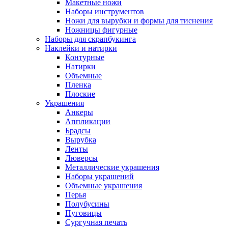
Макетные ножи
Наборы инструментов
Ножи для вырубки и формы для тиснения
Ножницы фигурные
Наборы для скрапбукинга
Наклейки и натирки
Контурные
Натирки
Объемные
Пленка
Плоские
Украшения
Анкеры
Аппликации
Брадсы
Вырубка
Ленты
Люверсы
Металлические украшения
Наборы украшений
Объемные украшения
Перья
Полубусины
Пуговицы
Сургучная печать