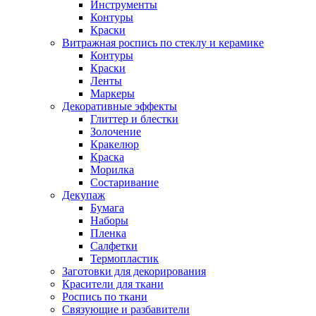
Инструменты
Контуры
Краски
Витражная роспись по стеклу и керамике
Контуры
Краски
Ленты
Маркеры
Декоративные эффекты
Глиттер и блестки
Золочение
Кракелюр
Краска
Морилка
Состаривание
Декупаж
Бумага
Наборы
Пленка
Салфетки
Термопластик
Заготовки для декорирования
Красители для ткани
Роспись по ткани
Связующие и разбавители