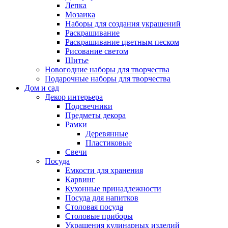
Лепка
Мозаика
Наборы для создания украшений
Раскрашивание
Раскрашивание цветным песком
Рисование светом
Шитье
Новогодние наборы для творчества
Подарочные наборы для творчества
Дом и сад
Декор интерьера
Подсвечники
Предметы декора
Рамки
Деревянные
Пластиковые
Свечи
Посуда
Емкости для хранения
Карвинг
Кухонные принадлежности
Посуда для напитков
Столовая посуда
Столовые приборы
Украшения кулинарных изделий