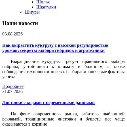
Шилья
Шкатулки
Шнуры
Наши новости
03.08.2026
Как вырастить кукурузу с высокой регулярностью
урожая: секреты выбора гибридов и агротехники
Выращивание кукурузы требует правильного выбора
гибрида, устойчивого к климату и болезням, а также
соблюдения технологии посева. Разбираем ключевые факторы
успеха.
Подробнее
31.07.2026
Листовки c кодами с переменными данными
На фоне современного рынка, забитого шаблонной
рекламой, традиционные листовки и буклеты все чаще
оказываются в корзине