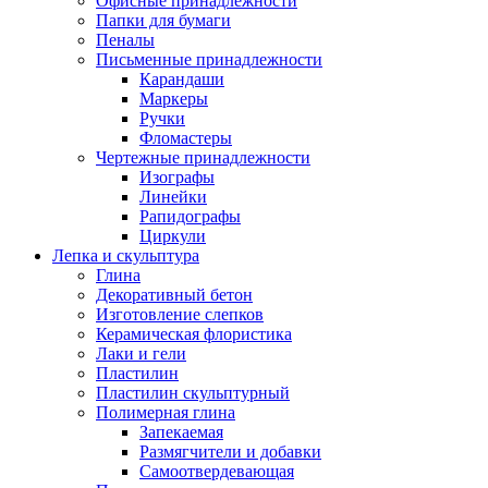
Офисные принадлежности
Папки для бумаги
Пеналы
Письменные принадлежности
Карандаши
Маркеры
Ручки
Фломастеры
Чертежные принадлежности
Изографы
Линейки
Рапидографы
Циркули
Лепка и скульптура
Глина
Декоративный бетон
Изготовление слепков
Керамическая флористика
Лаки и гели
Пластилин
Пластилин скульптурный
Полимерная глина
Запекаемая
Размягчители и добавки
Самоотвердевающая