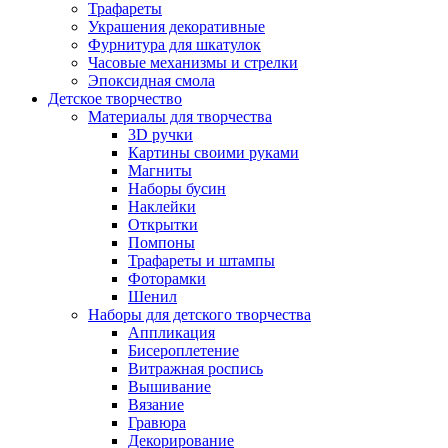
Трафареты
Украшения декоративные
Фурнитура для шкатулок
Часовые механизмы и стрелки
Эпоксидная смола
Детское творчество
Материалы для творчества
3D ручки
Картины своими руками
Магниты
Наборы бусин
Наклейки
Открытки
Помпоны
Трафареты и штампы
Фоторамки
Шенил
Наборы для детского творчества
Аппликация
Бисероплетение
Витражная роспись
Вышивание
Вязание
Гравюра
Декорирование