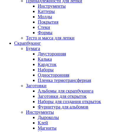
Принадлежности для лепки
Инструменты
Каттеры
Молды
Покрытия
Стеки
Формы
Тесто и масса для лепки
Скрапбукинг
Бумага
Двусторонняя
Калька
Кардсток
Наборы
Односторонняя
Пленка термотрансферная
Заготовки
Альбомы для скрапбукинга
Заготовки для открыток
Наборы для создания открыток
Фурнитура для альбомов
Инструменты
Дыроколы
Клей
Магниты