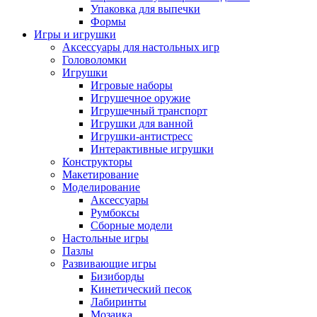
Упаковка для выпечки
Формы
Игры и игрушки
Аксессуары для настольных игр
Головоломки
Игрушки
Игровые наборы
Игрушечное оружие
Игрушечный транспорт
Игрушки для ванной
Игрушки-антистресс
Интерактивные игрушки
Конструкторы
Макетирование
Моделирование
Аксессуары
Румбоксы
Сборные модели
Настольные игры
Пазлы
Развивающие игры
Бизиборды
Кинетический песок
Лабиринты
Мозаика