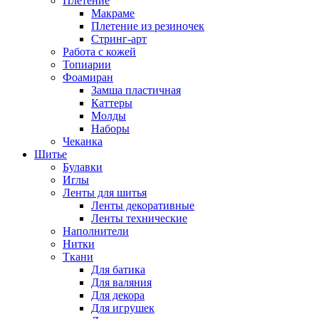
Плетение
Макраме
Плетение из резиночек
Стринг-арт
Работа с кожей
Топиарии
Фоамиран
Замша пластичная
Каттеры
Молды
Наборы
Чеканка
Шитье
Булавки
Иглы
Ленты для шитья
Ленты декоративные
Ленты технические
Наполнители
Нитки
Ткани
Для батика
Для валяния
Для декора
Для игрушек