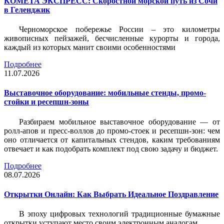
КОМЕТА ЭКСПРЕСС: Скоростной морской путь из Сочи
в Геленджик
Черноморское побережье России – это километры
живописных пейзажей, бесчисленные курорты и города,
каждый из которых манит своими особенностями
Подробнее
11.07.2026
Выставочное оборудование: мобильные стенды, промо-
стойки и ресепшн-зоны
Разбираем мобильное выставочное оборудование — от
ролл-апов и пресс-воллов до промо-стоек и ресепшн-зон: чем
оно отличается от капитальных стендов, каким требованиям
отвечает и как подобрать комплект под свою задачу и бюджет.
Подробнее
08.07.2026
Открытки Онлайн: Как Выбрать Идеальное Поздравление
В эпоху цифровых технологий традиционные бумажные
открытки уступают место своим электронным аналогам