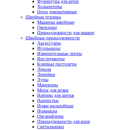
Фурнитура для штор
Хольнитены
Цепи декоративные
Швейная техника
Машины швейные
Оверлоки
Принадлежности для машин
Швейные принадлежности
Аксессуары
Игольницы
Измерительные ленты
Инструменты
Клеевые пистолеты
Лекала
Линейки
Лупы
Манекены
Маты для резки
Наборы для шитья
Наперстки
Ножи раскройные
Ножницы
Органайзеры
Принадлежности для кроя
Светильники