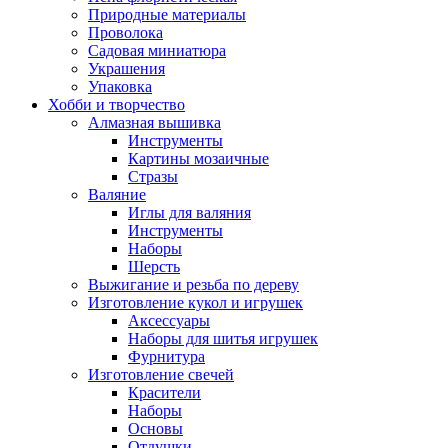
Природные материалы
Проволока
Садовая миниатюра
Украшения
Упаковка
Хобби и творчество
Алмазная вышивка
Инструменты
Картины мозаичные
Стразы
Валяние
Иглы для валяния
Инструменты
Наборы
Шерсть
Выжигание и резьба по дереву
Изготовление кукол и игрушек
Аксессуары
Наборы для шитья игрушек
Фурнитура
Изготовление свечей
Красители
Наборы
Основы
Отдушки