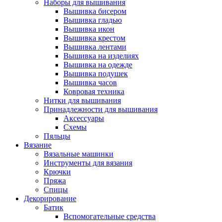
Наборы для вышивания
Вышивка бисером
Вышивка гладью
Вышивка икон
Вышивка крестом
Вышивка лентами
Вышивка на изделиях
Вышивка на одежде
Вышивка подушек
Вышивка часов
Ковровая техника
Нитки для вышивания
Принадлежности для вышивания
Аксессуары
Схемы
Пяльцы
Вязание
Вязальные машинки
Инструменты для вязания
Крючки
Пряжа
Спицы
Декорирование
Батик
Вспомогательные средства