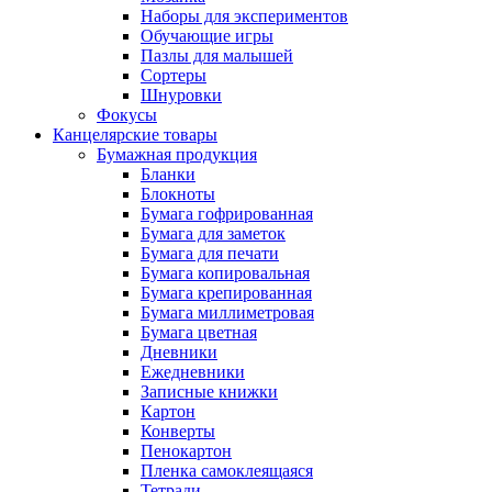
Наборы для экспериментов
Обучающие игры
Пазлы для малышей
Сортеры
Шнуровки
Фокусы
Канцелярские товары
Бумажная продукция
Бланки
Блокноты
Бумага гофрированная
Бумага для заметок
Бумага для печати
Бумага копировальная
Бумага крепированная
Бумага миллиметровая
Бумага цветная
Дневники
Ежедневники
Записные книжки
Картон
Конверты
Пенокартон
Пленка самоклеящаяся
Тетради