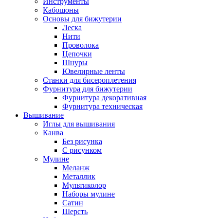
Инструменты
Кабошоны
Основы для бижутерии
Леска
Нити
Проволока
Цепочки
Шнуры
Ювелирные ленты
Станки для бисероплетения
Фурнитура для бижутерии
Фурнитура декоративная
Фурнитура техническая
Вышивание
Иглы для вышивания
Канва
Без рисунка
С рисунком
Мулине
Меланж
Металлик
Мультиколор
Наборы мулине
Сатин
Шерсть