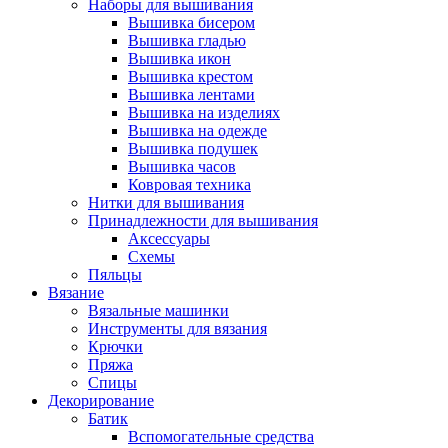
Наборы для вышивания
Вышивка бисером
Вышивка гладью
Вышивка икон
Вышивка крестом
Вышивка лентами
Вышивка на изделиях
Вышивка на одежде
Вышивка подушек
Вышивка часов
Ковровая техника
Нитки для вышивания
Принадлежности для вышивания
Аксессуары
Схемы
Пяльцы
Вязание
Вязальные машинки
Инструменты для вязания
Крючки
Пряжа
Спицы
Декорирование
Батик
Вспомогательные средства