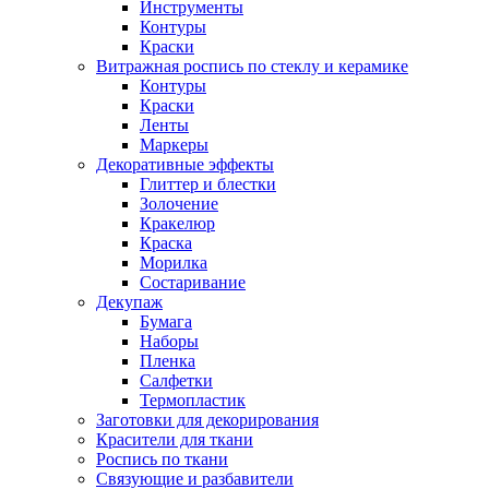
Инструменты
Контуры
Краски
Витражная роспись по стеклу и керамике
Контуры
Краски
Ленты
Маркеры
Декоративные эффекты
Глиттер и блестки
Золочение
Кракелюр
Краска
Морилка
Состаривание
Декупаж
Бумага
Наборы
Пленка
Салфетки
Термопластик
Заготовки для декорирования
Красители для ткани
Роспись по ткани
Связующие и разбавители