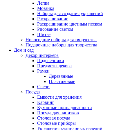
Лепка
Мозаика
Наборы для создания украшений
Раскрашивание
Раскрашивание цветным песком
Рисование светом
Шитье
Новогодние наборы для творчества
Подарочные наборы для творчества
Дом и сад
Декор интерьера
Подсвечники
Предметы декора
Рамки
Деревянные
Пластиковые
Свечи
Посуда
Емкости для хранения
Карвинг
Кухонные принадлежности
Посуда для напитков
Столовая посуда
Столовые приборы
Украшения кулинарных изделий