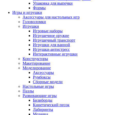
Упаковка для выпечки
Формы
Игры и игрушки
Аксессуары для настольных игр
Головоломки
Игрушки
Игровые наборы
Игрушечное оружие
Игрушечный транспорт
Игрушки для ванной
Игрушки-антистресс
Интерактивные игрушки
Конструкторы
Макетирование
Моделирование
Аксессуары
Румбоксы
Сборные модели
Настольные игры
Пазлы
Развивающие игры
Бизиборды
Кинетический песок
Лабиринты
Мозаика