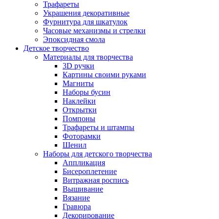
Трафареты
Украшения декоративные
Фурнитура для шкатулок
Часовые механизмы и стрелки
Эпоксидная смола
Детское творчество
Материалы для творчества
3D ручки
Картины своими руками
Магниты
Наборы бусин
Наклейки
Открытки
Помпоны
Трафареты и штампы
Фоторамки
Шенил
Наборы для детского творчества
Аппликация
Бисероплетение
Витражная роспись
Вышивание
Вязание
Гравюра
Декорирование