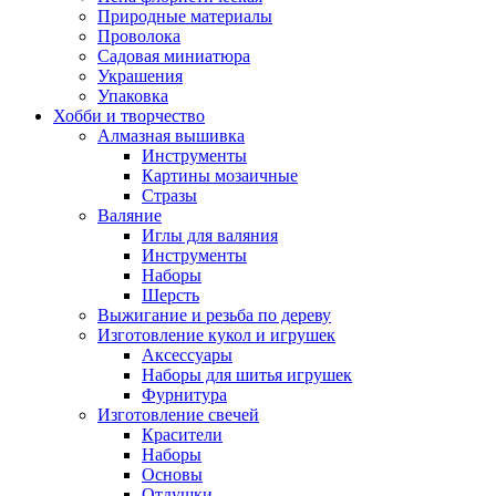
Природные материалы
Проволока
Садовая миниатюра
Украшения
Упаковка
Хобби и творчество
Алмазная вышивка
Инструменты
Картины мозаичные
Стразы
Валяние
Иглы для валяния
Инструменты
Наборы
Шерсть
Выжигание и резьба по дереву
Изготовление кукол и игрушек
Аксессуары
Наборы для шитья игрушек
Фурнитура
Изготовление свечей
Красители
Наборы
Основы
Отдушки