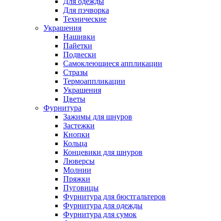
Для одежды
Для пэчворка
Технические
Украшения
Нашивки
Пайетки
Подвески
Самоклеющиеся аппликации
Стразы
Термоаппликации
Украшения
Цветы
Фурнитура
Зажимы для шнуров
Застежки
Кнопки
Кольца
Концевики для шнуров
Люверсы
Молнии
Пряжки
Пуговицы
Фурнитура для бюстгальтеров
Фурнитура для одежды
Фурнитура для сумок