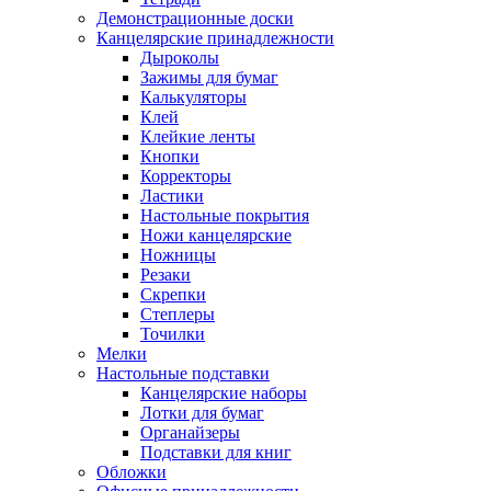
Демонстрационные доски
Канцелярские принадлежности
Дыроколы
Зажимы для бумаг
Калькуляторы
Клей
Клейкие ленты
Кнопки
Корректоры
Ластики
Настольные покрытия
Ножи канцелярские
Ножницы
Резаки
Скрепки
Степлеры
Точилки
Мелки
Настольные подставки
Канцелярские наборы
Лотки для бумаг
Органайзеры
Подставки для книг
Обложки