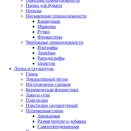
Офисные принадлежности
Папки для бумаги
Пеналы
Письменные принадлежности
Карандаши
Маркеры
Ручки
Фломастеры
Чертежные принадлежности
Изографы
Линейки
Рапидографы
Циркули
Лепка и скульптура
Глина
Декоративный бетон
Изготовление слепков
Керамическая флористика
Лаки и гели
Пластилин
Пластилин скульптурный
Полимерная глина
Запекаемая
Размягчители и добавки
Самоотвердевающая