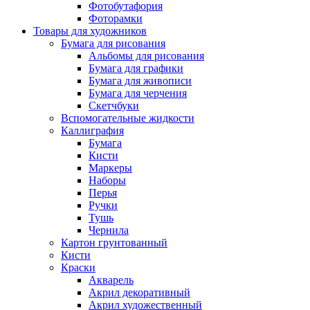
Фотобутафория
Фоторамки
Товары для художников
Бумага для рисования
Альбомы для рисования
Бумага для графики
Бумага для живописи
Бумага для черчения
Скетчбуки
Вспомогательные жидкости
Каллиграфия
Бумага
Кисти
Маркеры
Наборы
Перья
Ручки
Тушь
Чернила
Картон грунтованный
Кисти
Краски
Акварель
Акрил декоративный
Акрил художественный