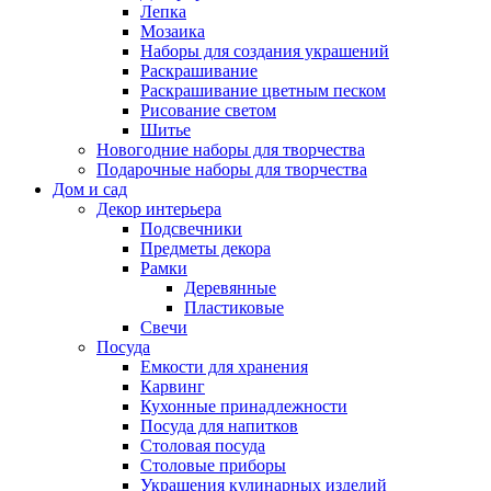
Лепка
Мозаика
Наборы для создания украшений
Раскрашивание
Раскрашивание цветным песком
Рисование светом
Шитье
Новогодние наборы для творчества
Подарочные наборы для творчества
Дом и сад
Декор интерьера
Подсвечники
Предметы декора
Рамки
Деревянные
Пластиковые
Свечи
Посуда
Емкости для хранения
Карвинг
Кухонные принадлежности
Посуда для напитков
Столовая посуда
Столовые приборы
Украшения кулинарных изделий