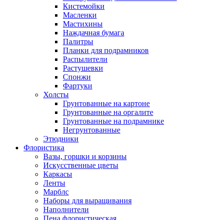
Кистемойки
Масленки
Мастихины
Наждачная бумага
Палитры
Планки для подрамников
Распылители
Растушевки
Спонжи
Фартуки
Холсты
Грунтованные на картоне
Грунтованные на оргалите
Грунтованные на подрамнике
Негрунтованные
Этюдники
Флористика
Вазы, горшки и корзины
Искусственные цветы
Каркасы
Ленты
Марблс
Наборы для выращивания
Наполнители
Пена флористическая