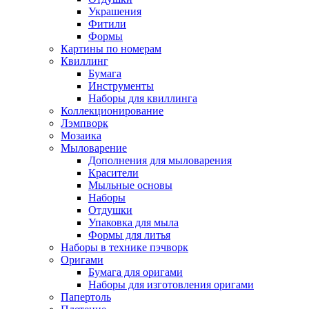
Украшения
Фитили
Формы
Картины по номерам
Квиллинг
Бумага
Инструменты
Наборы для квиллинга
Коллекционирование
Лэмпворк
Мозаика
Мыловарение
Дополнения для мыловарения
Красители
Мыльные основы
Наборы
Отдушки
Упаковка для мыла
Формы для литья
Наборы в технике пэчворк
Оригами
Бумага для оригами
Наборы для изготовления оригами
Папертоль