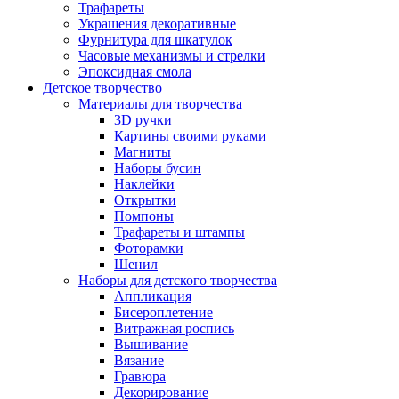
Трафареты
Украшения декоративные
Фурнитура для шкатулок
Часовые механизмы и стрелки
Эпоксидная смола
Детское творчество
Материалы для творчества
3D ручки
Картины своими руками
Магниты
Наборы бусин
Наклейки
Открытки
Помпоны
Трафареты и штампы
Фоторамки
Шенил
Наборы для детского творчества
Аппликация
Бисероплетение
Витражная роспись
Вышивание
Вязание
Гравюра
Декорирование