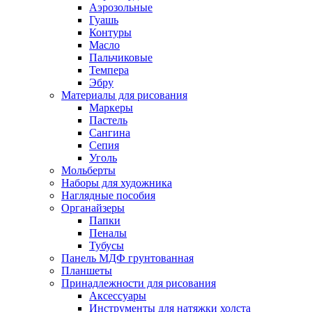
Аэрозольные
Гуашь
Контуры
Масло
Пальчиковые
Темпера
Эбру
Материалы для рисования
Маркеры
Пастель
Сангина
Сепия
Уголь
Мольберты
Наборы для художника
Наглядные пособия
Органайзеры
Папки
Пеналы
Тубусы
Панель МДФ грунтованная
Планшеты
Принадлежности для рисования
Аксессуары
Инструменты для натяжки холста