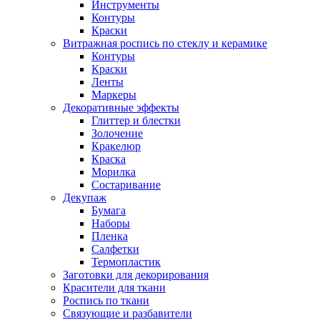
Инструменты
Контуры
Краски
Витражная роспись по стеклу и керамике
Контуры
Краски
Ленты
Маркеры
Декоративные эффекты
Глиттер и блестки
Золочение
Кракелюр
Краска
Морилка
Состаривание
Декупаж
Бумага
Наборы
Пленка
Салфетки
Термопластик
Заготовки для декорирования
Красители для ткани
Роспись по ткани
Связующие и разбавители