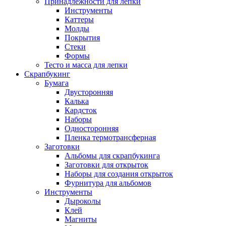
Принадлежности для лепки
Инструменты
Каттеры
Молды
Покрытия
Стеки
Формы
Тесто и масса для лепки
Скрапбукинг
Бумага
Двусторонняя
Калька
Кардсток
Наборы
Односторонняя
Пленка термотрансферная
Заготовки
Альбомы для скрапбукинга
Заготовки для открыток
Наборы для создания открыток
Фурнитура для альбомов
Инструменты
Дыроколы
Клей
Магниты