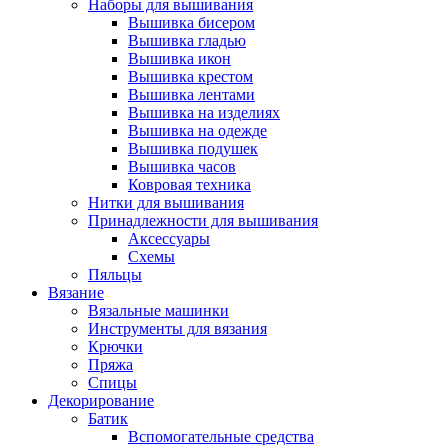
Наборы для вышивания
Вышивка бисером
Вышивка гладью
Вышивка икон
Вышивка крестом
Вышивка лентами
Вышивка на изделиях
Вышивка на одежде
Вышивка подушек
Вышивка часов
Ковровая техника
Нитки для вышивания
Принадлежности для вышивания
Аксессуары
Схемы
Пяльцы
Вязание
Вязальные машинки
Инструменты для вязания
Крючки
Пряжа
Спицы
Декорирование
Батик
Вспомогательные средства