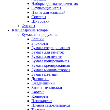
Наборы для экспериментов
Обучающие игры
Пазлы для малышей
Сортеры
Шнуровки
Фокусы
Канцелярские товары
Бумажная продукция
Бланки
Блокноты
Бумага гофрированная
Бумага для заметок
Бумага для печати
Бумага копировальная
Бумага крепированная
Бумага миллиметровая
Бумага цветная
Дневники
Ежедневники
Записные книжки
Картон
Конверты
Пенокартон
Пленка самоклеящаяся
Тетради