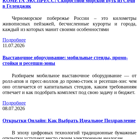
КОМЕТА ЭКСПРЕСС: Скоростной морской путь из Сочи
в Геленджик
Черноморское побережье России – это километры
живописных пейзажей, бесчисленные курорты и города,
каждый из которых манит своими особенностями
Подробнее
11.07.2026
Выставочное оборудование: мобильные стенды, промо-
стойки и ресепшн-зоны
Разбираем мобильное выставочное оборудование — от
ролл-апов и пресс-воллов до промо-стоек и ресепшн-зон: чем
оно отличается от капитальных стендов, каким требованиям
отвечает и как подобрать комплект под свою задачу и бюджет.
Подробнее
08.07.2026
Открытки Онлайн: Как Выбрать Идеальное Поздравление
В эпоху цифровых технологий традиционные бумажные
открытки уступают место своим электронным аналогам