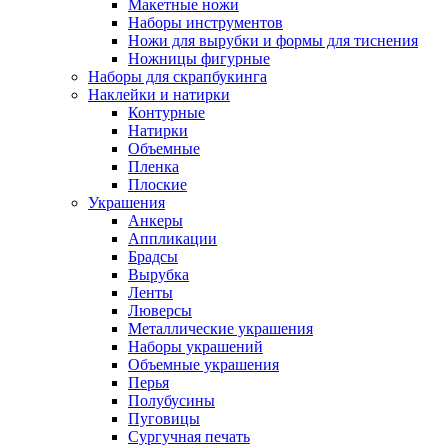
Макетные ножи
Наборы инструментов
Ножи для вырубки и формы для тиснения
Ножницы фигурные
Наборы для скрапбукинга
Наклейки и натирки
Контурные
Натирки
Объемные
Пленка
Плоские
Украшения
Анкеры
Аппликации
Брадсы
Вырубка
Ленты
Люверсы
Металлические украшения
Наборы украшений
Объемные украшения
Перья
Полубусины
Пуговицы
Сургучная печать