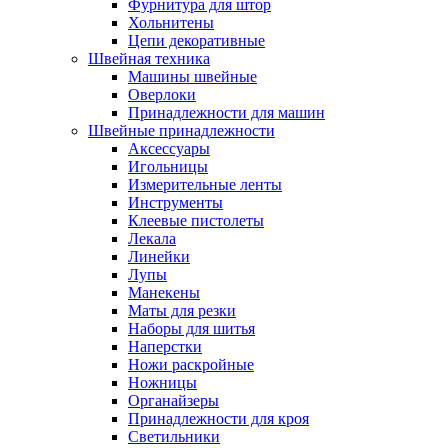
Фурнитура для штор
Хольнитены
Цепи декоративные
Швейная техника
Машины швейные
Оверлоки
Принадлежности для машин
Швейные принадлежности
Аксессуары
Игольницы
Измерительные ленты
Инструменты
Клеевые пистолеты
Лекала
Линейки
Лупы
Манекены
Маты для резки
Наборы для шитья
Наперстки
Ножи раскройные
Ножницы
Органайзеры
Принадлежности для кроя
Светильники