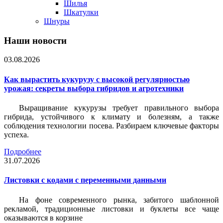
Шилья
Шкатулки
Шнуры
Наши новости
03.08.2026
Как вырастить кукурузу с высокой регулярностью
урожая: секреты выбора гибридов и агротехники
Выращивание кукурузы требует правильного выбора
гибрида, устойчивого к климату и болезням, а также
соблюдения технологии посева. Разбираем ключевые факторы
успеха.
Подробнее
31.07.2026
Листовки c кодами с переменными данными
На фоне современного рынка, забитого шаблонной
рекламой, традиционные листовки и буклеты все чаще
оказываются в корзине