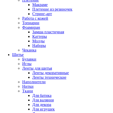
Плетение
Макраме
Плетение из резиночек
Стринг-арт
Работа с кожей
Топиарии
Фоамиран
Замша пластичная
Каттеры
Молды
Наборы
Чеканка
Шитье
Булавки
Иглы
Ленты для шитья
Ленты декоративные
Ленты технические
Наполнители
Нитки
Ткани
Для батика
Для валяния
Для декора
Для игрушек