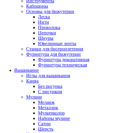
Инструменты
Кабошоны
Основы для бижутерии
Леска
Нити
Проволока
Цепочки
Шнуры
Ювелирные ленты
Станки для бисероплетения
Фурнитура для бижутерии
Фурнитура декоративная
Фурнитура техническая
Вышивание
Иглы для вышивания
Канва
Без рисунка
С рисунком
Мулине
Меланж
Металлик
Мультиколор
Наборы мулине
Сатин
Шерсть