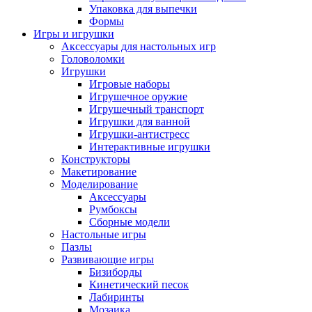
Упаковка для выпечки
Формы
Игры и игрушки
Аксессуары для настольных игр
Головоломки
Игрушки
Игровые наборы
Игрушечное оружие
Игрушечный транспорт
Игрушки для ванной
Игрушки-антистресс
Интерактивные игрушки
Конструкторы
Макетирование
Моделирование
Аксессуары
Румбоксы
Сборные модели
Настольные игры
Пазлы
Развивающие игры
Бизиборды
Кинетический песок
Лабиринты
Мозаика