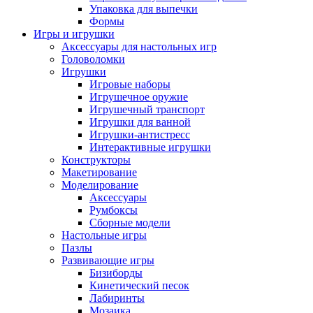
Упаковка для выпечки
Формы
Игры и игрушки
Аксессуары для настольных игр
Головоломки
Игрушки
Игровые наборы
Игрушечное оружие
Игрушечный транспорт
Игрушки для ванной
Игрушки-антистресс
Интерактивные игрушки
Конструкторы
Макетирование
Моделирование
Аксессуары
Румбоксы
Сборные модели
Настольные игры
Пазлы
Развивающие игры
Бизиборды
Кинетический песок
Лабиринты
Мозаика