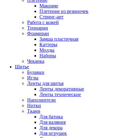
Плетение
Макраме
Плетение из резиночек
Стринг-арт
Работа с кожей
Топиарии
Фоамиран
Замша пластичная
Каттеры
Молды
Наборы
Чеканка
Шитье
Булавки
Иглы
Ленты для шитья
Ленты декоративные
Ленты технические
Наполнители
Нитки
Ткани
Для батика
Для валяния
Для декора
Для игрушек