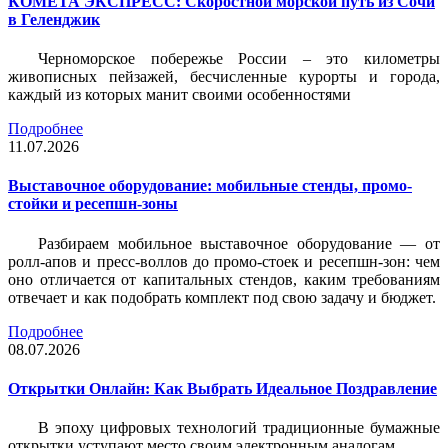
КОМЕТА ЭКСПРЕСС: Скоростной морской путь из Сочи
в Геленджик
Черноморское побережье России – это километры
живописных пейзажей, бесчисленные курорты и города,
каждый из которых манит своими особенностями
Подробнее
11.07.2026
Выставочное оборудование: мобильные стенды, промо-
стойки и ресепшн-зоны
Разбираем мобильное выставочное оборудование — от
ролл-апов и пресс-воллов до промо-стоек и ресепшн-зон: чем
оно отличается от капитальных стендов, каким требованиям
отвечает и как подобрать комплект под свою задачу и бюджет.
Подробнее
08.07.2026
Открытки Онлайн: Как Выбрать Идеальное Поздравление
В эпоху цифровых технологий традиционные бумажные
открытки уступают место своим электронным аналогам