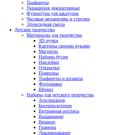
Трафареты
Украшения декоративные
Фурнитура для шкатулок
Часовые механизмы и стрелки
Эпоксидная смола
Детское творчество
Материалы для творчества
3D ручки
Картины своими руками
Магниты
Наборы бусин
Наклейки
Открытки
Помпоны
Трафареты и штампы
Фоторамки
Шенил
Наборы для детского творчества
Аппликация
Бисероплетение
Витражная роспись
Вышивание
Вязание
Гравюра
Декорирование