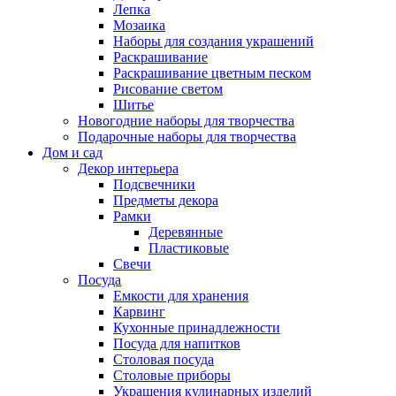
Лепка
Мозаика
Наборы для создания украшений
Раскрашивание
Раскрашивание цветным песком
Рисование светом
Шитье
Новогодние наборы для творчества
Подарочные наборы для творчества
Дом и сад
Декор интерьера
Подсвечники
Предметы декора
Рамки
Деревянные
Пластиковые
Свечи
Посуда
Емкости для хранения
Карвинг
Кухонные принадлежности
Посуда для напитков
Столовая посуда
Столовые приборы
Украшения кулинарных изделий