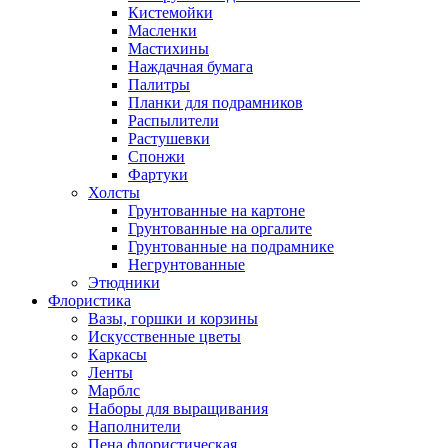
Кистемойки
Масленки
Мастихины
Наждачная бумага
Палитры
Планки для подрамников
Распылители
Растушевки
Спонжи
Фартуки
Холсты
Грунтованные на картоне
Грунтованные на оргалите
Грунтованные на подрамнике
Негрунтованные
Этюдники
Флористика
Вазы, горшки и корзины
Искусственные цветы
Каркасы
Ленты
Марблс
Наборы для выращивания
Наполнители
Пена флористическая