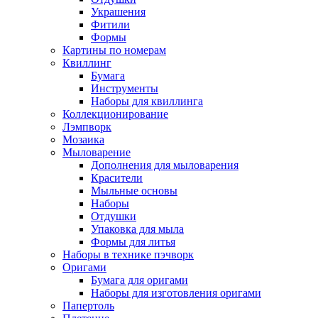
Украшения
Фитили
Формы
Картины по номерам
Квиллинг
Бумага
Инструменты
Наборы для квиллинга
Коллекционирование
Лэмпворк
Мозаика
Мыловарение
Дополнения для мыловарения
Красители
Мыльные основы
Наборы
Отдушки
Упаковка для мыла
Формы для литья
Наборы в технике пэчворк
Оригами
Бумага для оригами
Наборы для изготовления оригами
Папертоль