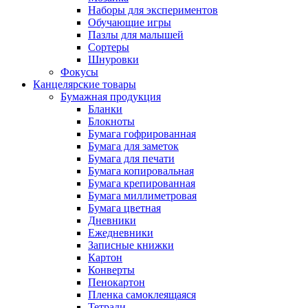
Наборы для экспериментов
Обучающие игры
Пазлы для малышей
Сортеры
Шнуровки
Фокусы
Канцелярские товары
Бумажная продукция
Бланки
Блокноты
Бумага гофрированная
Бумага для заметок
Бумага для печати
Бумага копировальная
Бумага крепированная
Бумага миллиметровая
Бумага цветная
Дневники
Ежедневники
Записные книжки
Картон
Конверты
Пенокартон
Пленка самоклеящаяся
Тетради