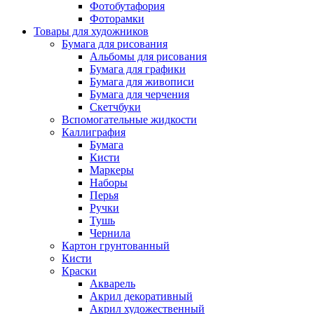
Фотобутафория
Фоторамки
Товары для художников
Бумага для рисования
Альбомы для рисования
Бумага для графики
Бумага для живописи
Бумага для черчения
Скетчбуки
Вспомогательные жидкости
Каллиграфия
Бумага
Кисти
Маркеры
Наборы
Перья
Ручки
Тушь
Чернила
Картон грунтованный
Кисти
Краски
Акварель
Акрил декоративный
Акрил художественный