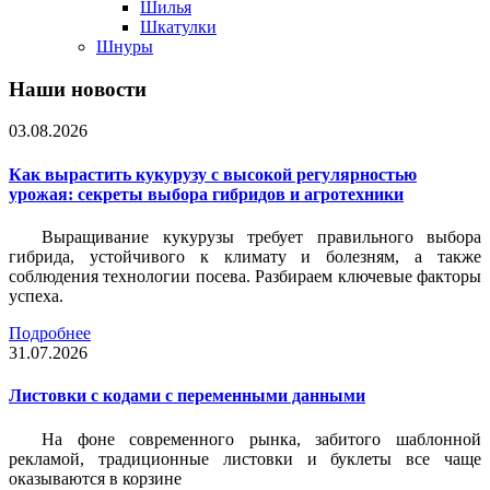
Шилья
Шкатулки
Шнуры
Наши новости
03.08.2026
Как вырастить кукурузу с высокой регулярностью
урожая: секреты выбора гибридов и агротехники
Выращивание кукурузы требует правильного выбора
гибрида, устойчивого к климату и болезням, а также
соблюдения технологии посева. Разбираем ключевые факторы
успеха.
Подробнее
31.07.2026
Листовки c кодами с переменными данными
На фоне современного рынка, забитого шаблонной
рекламой, традиционные листовки и буклеты все чаще
оказываются в корзине