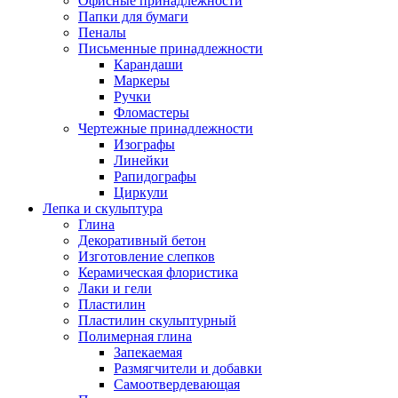
Офисные принадлежности
Папки для бумаги
Пеналы
Письменные принадлежности
Карандаши
Маркеры
Ручки
Фломастеры
Чертежные принадлежности
Изографы
Линейки
Рапидографы
Циркули
Лепка и скульптура
Глина
Декоративный бетон
Изготовление слепков
Керамическая флористика
Лаки и гели
Пластилин
Пластилин скульптурный
Полимерная глина
Запекаемая
Размягчители и добавки
Самоотвердевающая