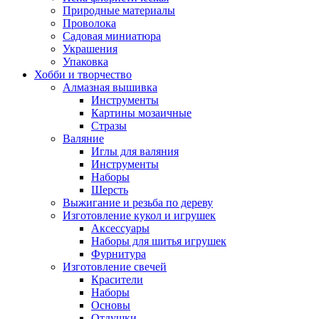
Природные материалы
Проволока
Садовая миниатюра
Украшения
Упаковка
Хобби и творчество
Алмазная вышивка
Инструменты
Картины мозаичные
Стразы
Валяние
Иглы для валяния
Инструменты
Наборы
Шерсть
Выжигание и резьба по дереву
Изготовление кукол и игрушек
Аксессуары
Наборы для шитья игрушек
Фурнитура
Изготовление свечей
Красители
Наборы
Основы
Отдушки