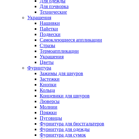
Для одежды
Для пэчворка
Технические
Украшения
Нашивки
Пайетки
Подвески
Самоклеющиеся аппликации
Стразы
Термоаппликации
Украшения
Цветы
Фурнитура
Зажимы для шнуров
Застежки
Кнопки
Кольца
Концевики для шнуров
Люверсы
Молнии
Пряжки
Пуговицы
Фурнитура для бюстгальтеров
Фурнитура для одежды
Фурнитура для сумок