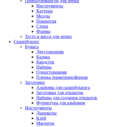
Принадлежности для лепки
Инструменты
Каттеры
Молды
Покрытия
Стеки
Формы
Тесто и масса для лепки
Скрапбукинг
Бумага
Двусторонняя
Калька
Кардсток
Наборы
Односторонняя
Пленка термотрансферная
Заготовки
Альбомы для скрапбукинга
Заготовки для открыток
Наборы для создания открыток
Фурнитура для альбомов
Инструменты
Дыроколы
Клей
Магниты