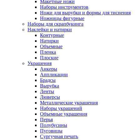
Макетные ножи
Наборы инструментов
Ножи для вырубки и формы для тиснения
Ножницы фигурные
Наборы для скрапбукинга
Наклейки и натирки
Контурные
Натирки
Объемные
Пленка
Плоские
Украшения
Анкеры
Аппликации
Брадсы
Вырубка
Ленты
Люверсы
Металлические украшения
Наборы украшений
Объемные украшения
Перья
Полубусины
Пуговицы
Сургучная печать