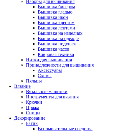
Наборы для вышивания
Вышивка бисером
Вышивка гладью
Вышивка икон
Вышивка крестом
Вышивка лентами
Вышивка на изделиях
Вышивка на одежде
Вышивка подушек
Вышивка часов
Ковровая техника
Нитки для вышивания
Принадлежности для вышивания
Аксессуары
Схемы
Пяльцы
Вязание
Вязальные машинки
Инструменты для вязания
Крючки
Пряжа
Спицы
Декорирование
Батик
Вспомогательные средства