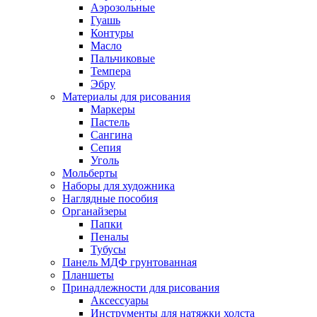
Аэрозольные
Гуашь
Контуры
Масло
Пальчиковые
Темпера
Эбру
Материалы для рисования
Маркеры
Пастель
Сангина
Сепия
Уголь
Мольберты
Наборы для художника
Наглядные пособия
Органайзеры
Папки
Пеналы
Тубусы
Панель МДФ грунтованная
Планшеты
Принадлежности для рисования
Аксессуары
Инструменты для натяжки холста