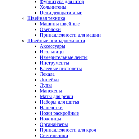
Фурнитура для штор
Хольнитены
Цепи декоративные
Швейная техника
Машины швейные
Оверлоки
Принадлежности для машин
Швейные принадлежности
Аксессуары
Игольницы
Измерительные ленты
Инструменты
Клеевые пистолеты
Лекала
Линейки
Лупы
Манекены
Маты для резки
Наборы для шитья
Наперстки
Ножи раскройные
Ножницы
Органайзеры
Принадлежности для кроя
Светильники