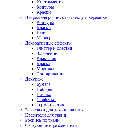
Инструменты
Контуры
Краски
Витражная роспись по стеклу и керамике
Контуры
Краски
Ленты
Маркеры
Декоративные эффекты
Глиттер и блестки
Золочение
Кракелюр
Краска
Морилка
Состаривание
Декупаж
Бумага
Наборы
Пленка
Салфетки
Термопластик
Заготовки для декорирования
Красители для ткани
Роспись по ткани
Связующие и разбавители