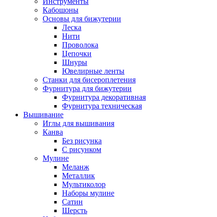
Инструменты
Кабошоны
Основы для бижутерии
Леска
Нити
Проволока
Цепочки
Шнуры
Ювелирные ленты
Станки для бисероплетения
Фурнитура для бижутерии
Фурнитура декоративная
Фурнитура техническая
Вышивание
Иглы для вышивания
Канва
Без рисунка
С рисунком
Мулине
Меланж
Металлик
Мультиколор
Наборы мулине
Сатин
Шерсть