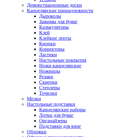
Демонстрационные доски
Канцелярские принадлежности
Дыроколы
Зажимы для бумаг
Калькуляторы
Клей
Клейкие ленты
Кнопки
Корректоры
Ластики
Настольные покрытия
Ножи канцелярские
Ножницы
Резаки
Скрепки
Степлеры
Точилки
Мелки
Настольные подставки
Канцелярские наборы
Лотки для бумаг
Органайзеры
Подставки для книг
Обложки