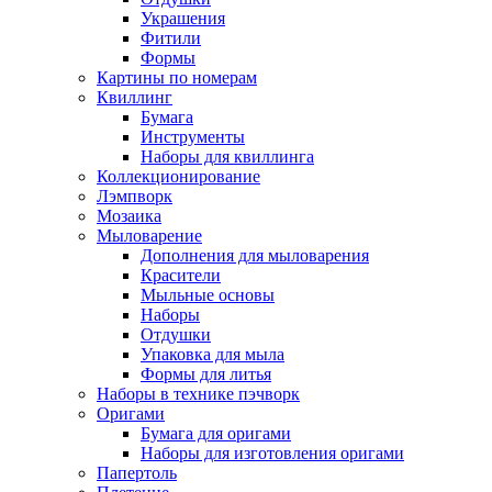
Украшения
Фитили
Формы
Картины по номерам
Квиллинг
Бумага
Инструменты
Наборы для квиллинга
Коллекционирование
Лэмпворк
Мозаика
Мыловарение
Дополнения для мыловарения
Красители
Мыльные основы
Наборы
Отдушки
Упаковка для мыла
Формы для литья
Наборы в технике пэчворк
Оригами
Бумага для оригами
Наборы для изготовления оригами
Папертоль