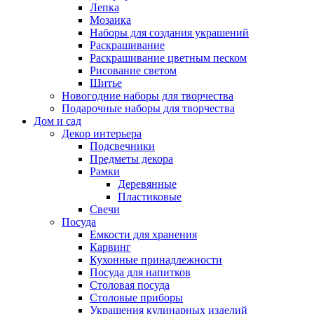
Лепка
Мозаика
Наборы для создания украшений
Раскрашивание
Раскрашивание цветным песком
Рисование светом
Шитье
Новогодние наборы для творчества
Подарочные наборы для творчества
Дом и сад
Декор интерьера
Подсвечники
Предметы декора
Рамки
Деревянные
Пластиковые
Свечи
Посуда
Емкости для хранения
Карвинг
Кухонные принадлежности
Посуда для напитков
Столовая посуда
Столовые приборы
Украшения кулинарных изделий