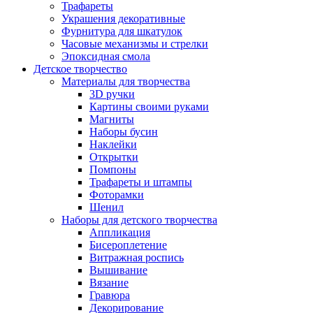
Трафареты
Украшения декоративные
Фурнитура для шкатулок
Часовые механизмы и стрелки
Эпоксидная смола
Детское творчество
Материалы для творчества
3D ручки
Картины своими руками
Магниты
Наборы бусин
Наклейки
Открытки
Помпоны
Трафареты и штампы
Фоторамки
Шенил
Наборы для детского творчества
Аппликация
Бисероплетение
Витражная роспись
Вышивание
Вязание
Гравюра
Декорирование