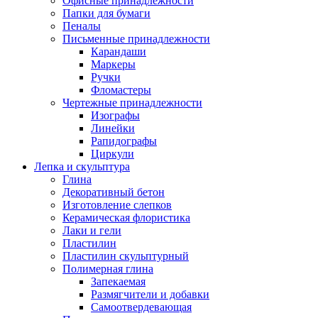
Офисные принадлежности
Папки для бумаги
Пеналы
Письменные принадлежности
Карандаши
Маркеры
Ручки
Фломастеры
Чертежные принадлежности
Изографы
Линейки
Рапидографы
Циркули
Лепка и скульптура
Глина
Декоративный бетон
Изготовление слепков
Керамическая флористика
Лаки и гели
Пластилин
Пластилин скульптурный
Полимерная глина
Запекаемая
Размягчители и добавки
Самоотвердевающая