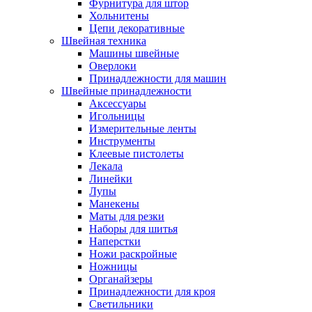
Фурнитура для штор
Хольнитены
Цепи декоративные
Швейная техника
Машины швейные
Оверлоки
Принадлежности для машин
Швейные принадлежности
Аксессуары
Игольницы
Измерительные ленты
Инструменты
Клеевые пистолеты
Лекала
Линейки
Лупы
Манекены
Маты для резки
Наборы для шитья
Наперстки
Ножи раскройные
Ножницы
Органайзеры
Принадлежности для кроя
Светильники