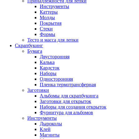
Принадлежности для лепки
Инструменты
Каттеры
Молды
Покрытия
Стеки
Формы
Тесто и масса для лепки
Скрапбукинг
Бумага
Двусторонняя
Калька
Кардсток
Наборы
Односторонняя
Пленка термотрансферная
Заготовки
Альбомы для скрапбукинга
Заготовки для открыток
Наборы для создания открыток
Фурнитура для альбомов
Инструменты
Дыроколы
Клей
Магниты