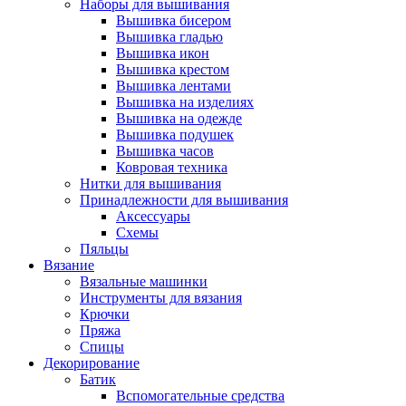
Наборы для вышивания
Вышивка бисером
Вышивка гладью
Вышивка икон
Вышивка крестом
Вышивка лентами
Вышивка на изделиях
Вышивка на одежде
Вышивка подушек
Вышивка часов
Ковровая техника
Нитки для вышивания
Принадлежности для вышивания
Аксессуары
Схемы
Пяльцы
Вязание
Вязальные машинки
Инструменты для вязания
Крючки
Пряжа
Спицы
Декорирование
Батик
Вспомогательные средства