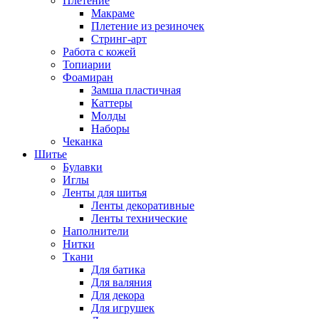
Плетение
Макраме
Плетение из резиночек
Стринг-арт
Работа с кожей
Топиарии
Фоамиран
Замша пластичная
Каттеры
Молды
Наборы
Чеканка
Шитье
Булавки
Иглы
Ленты для шитья
Ленты декоративные
Ленты технические
Наполнители
Нитки
Ткани
Для батика
Для валяния
Для декора
Для игрушек