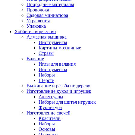
Природные материалы
Проволока
Садовая миниатюра
Украшения
Упаковка
Хобби и творчество
Алмазная вышивка
Инструменты
Картины мозаичные
Стразы
Валяние
Иглы для валяния
Инструменты
Наборы
Шерсть
Выжигание и резьба по дереву
Изготовление кукол и игрушек
Аксессуары
Наборы для шитья игрушек
Фурнитура
Изготовление свечей
Красители
Наборы
Основы
Отдушки