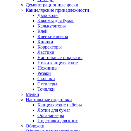
Демонстрационные доски
Канцелярские принадлежности
Дыроколы
Зажимы для бумаг
Калькуляторы
Клей
Клейкие ленты
Кнопки
Корректоры
Ластики
Настольные покрытия
Ножи канцелярские
Ножницы
Резаки
Скрепки
Степлеры
Точилки
Мелки
Настольные подставки
Канцелярские наборы
Лотки для бумаг
Органайзеры
Подставки для книг
Обложки