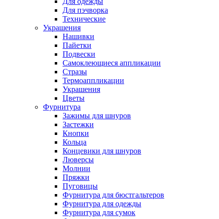
Для одежды
Для пэчворка
Технические
Украшения
Нашивки
Пайетки
Подвески
Самоклеющиеся аппликации
Стразы
Термоаппликации
Украшения
Цветы
Фурнитура
Зажимы для шнуров
Застежки
Кнопки
Кольца
Концевики для шнуров
Люверсы
Молнии
Пряжки
Пуговицы
Фурнитура для бюстгальтеров
Фурнитура для одежды
Фурнитура для сумок