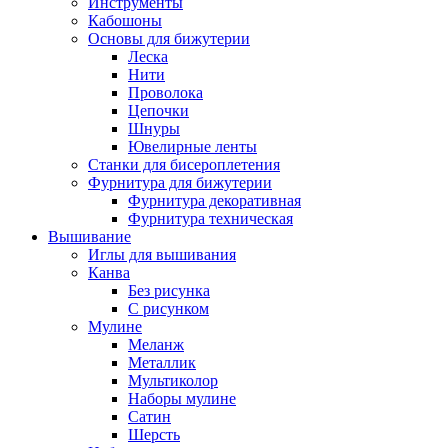
Инструменты
Кабошоны
Основы для бижутерии
Леска
Нити
Проволока
Цепочки
Шнуры
Ювелирные ленты
Станки для бисероплетения
Фурнитура для бижутерии
Фурнитура декоративная
Фурнитура техническая
Вышивание
Иглы для вышивания
Канва
Без рисунка
С рисунком
Мулине
Меланж
Металлик
Мультиколор
Наборы мулине
Сатин
Шерсть