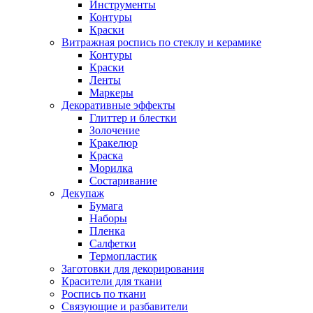
Инструменты
Контуры
Краски
Витражная роспись по стеклу и керамике
Контуры
Краски
Ленты
Маркеры
Декоративные эффекты
Глиттер и блестки
Золочение
Кракелюр
Краска
Морилка
Состаривание
Декупаж
Бумага
Наборы
Пленка
Салфетки
Термопластик
Заготовки для декорирования
Красители для ткани
Роспись по ткани
Связующие и разбавители