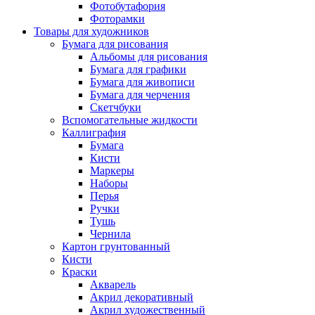
Фотобутафория
Фоторамки
Товары для художников
Бумага для рисования
Альбомы для рисования
Бумага для графики
Бумага для живописи
Бумага для черчения
Скетчбуки
Вспомогательные жидкости
Каллиграфия
Бумага
Кисти
Маркеры
Наборы
Перья
Ручки
Тушь
Чернила
Картон грунтованный
Кисти
Краски
Акварель
Акрил декоративный
Акрил художественный