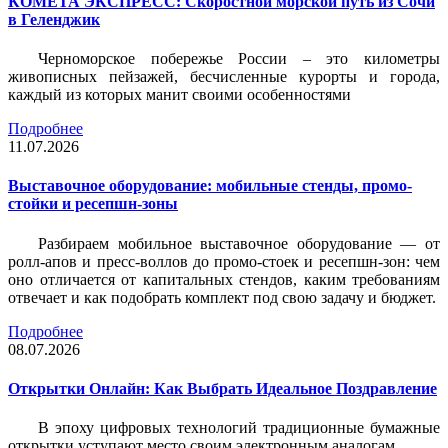
КОМЕТА ЭКСПРЕСС: Скоростной морской путь из Сочи
в Геленджик
Черноморское побережье России – это километры
живописных пейзажей, бесчисленные курорты и города,
каждый из которых манит своими особенностями
Подробнее
11.07.2026
Выставочное оборудование: мобильные стенды, промо-
стойки и ресепшн-зоны
Разбираем мобильное выставочное оборудование — от
ролл-апов и пресс-воллов до промо-стоек и ресепшн-зон: чем
оно отличается от капитальных стендов, каким требованиям
отвечает и как подобрать комплект под свою задачу и бюджет.
Подробнее
08.07.2026
Открытки Онлайн: Как Выбрать Идеальное Поздравление
В эпоху цифровых технологий традиционные бумажные
открытки уступают место своим электронным аналогам