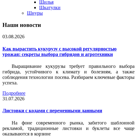
Шилья
Шкатулки
Шнуры
Наши новости
03.08.2026
Как вырастить кукурузу с высокой регулярностью
урожая: секреты выбора гибридов и агротехники
Выращивание кукурузы требует правильного выбора
гибрида, устойчивого к климату и болезням, а также
соблюдения технологии посева. Разбираем ключевые факторы
успеха.
Подробнее
31.07.2026
Листовки c кодами с переменными данными
На фоне современного рынка, забитого шаблонной
рекламой, традиционные листовки и буклеты все чаще
оказываются в корзине