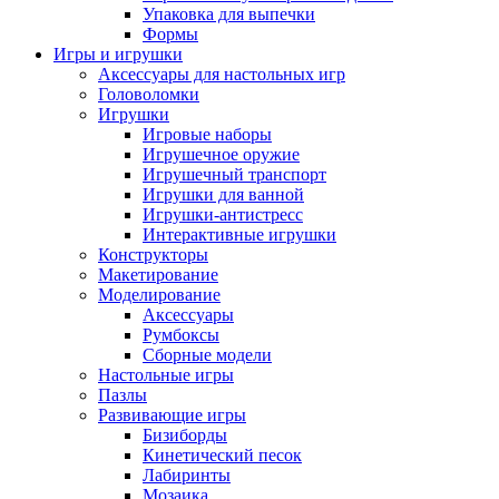
Упаковка для выпечки
Формы
Игры и игрушки
Аксессуары для настольных игр
Головоломки
Игрушки
Игровые наборы
Игрушечное оружие
Игрушечный транспорт
Игрушки для ванной
Игрушки-антистресс
Интерактивные игрушки
Конструкторы
Макетирование
Моделирование
Аксессуары
Румбоксы
Сборные модели
Настольные игры
Пазлы
Развивающие игры
Бизиборды
Кинетический песок
Лабиринты
Мозаика