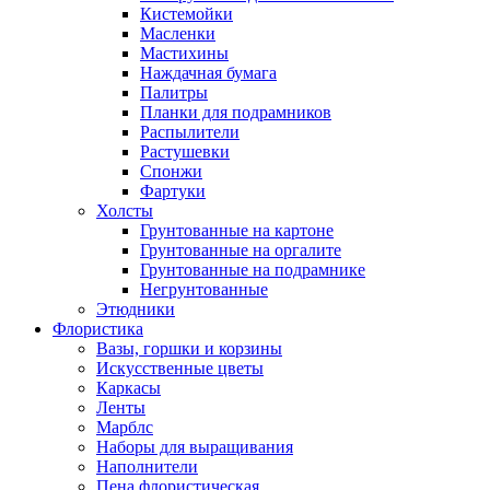
Кистемойки
Масленки
Мастихины
Наждачная бумага
Палитры
Планки для подрамников
Распылители
Растушевки
Спонжи
Фартуки
Холсты
Грунтованные на картоне
Грунтованные на оргалите
Грунтованные на подрамнике
Негрунтованные
Этюдники
Флористика
Вазы, горшки и корзины
Искусственные цветы
Каркасы
Ленты
Марблс
Наборы для выращивания
Наполнители
Пена флористическая