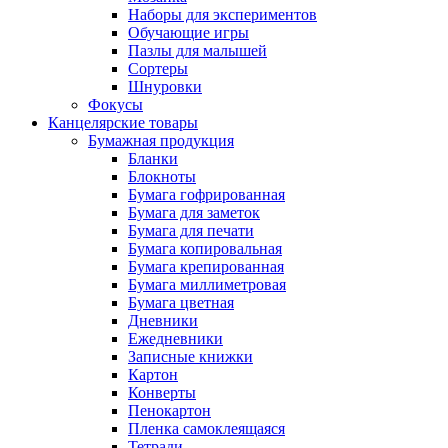
Наборы для экспериментов
Обучающие игры
Пазлы для малышей
Сортеры
Шнуровки
Фокусы
Канцелярские товары
Бумажная продукция
Бланки
Блокноты
Бумага гофрированная
Бумага для заметок
Бумага для печати
Бумага копировальная
Бумага крепированная
Бумага миллиметровая
Бумага цветная
Дневники
Ежедневники
Записные книжки
Картон
Конверты
Пенокартон
Пленка самоклеящаяся
Тетради