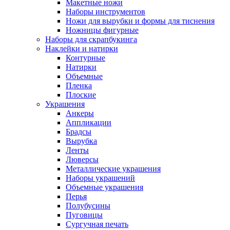
Макетные ножи
Наборы инструментов
Ножи для вырубки и формы для тиснения
Ножницы фигурные
Наборы для скрапбукинга
Наклейки и натирки
Контурные
Натирки
Объемные
Пленка
Плоские
Украшения
Анкеры
Аппликации
Брадсы
Вырубка
Ленты
Люверсы
Металлические украшения
Наборы украшений
Объемные украшения
Перья
Полубусины
Пуговицы
Сургучная печать