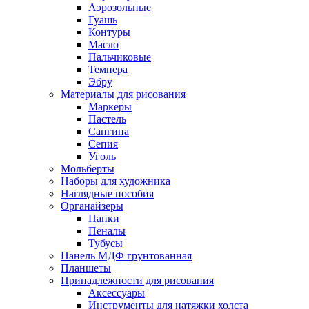
Аэрозольные
Гуашь
Контуры
Масло
Пальчиковые
Темпера
Эбру
Материалы для рисования
Маркеры
Пастель
Сангина
Сепия
Уголь
Мольберты
Наборы для художника
Наглядные пособия
Органайзеры
Папки
Пеналы
Тубусы
Панель МДФ грунтованная
Планшеты
Принадлежности для рисования
Аксессуары
Инструменты для натяжки холста