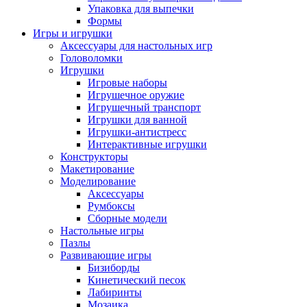
Упаковка для выпечки
Формы
Игры и игрушки
Аксессуары для настольных игр
Головоломки
Игрушки
Игровые наборы
Игрушечное оружие
Игрушечный транспорт
Игрушки для ванной
Игрушки-антистресс
Интерактивные игрушки
Конструкторы
Макетирование
Моделирование
Аксессуары
Румбоксы
Сборные модели
Настольные игры
Пазлы
Развивающие игры
Бизиборды
Кинетический песок
Лабиринты
Мозаика