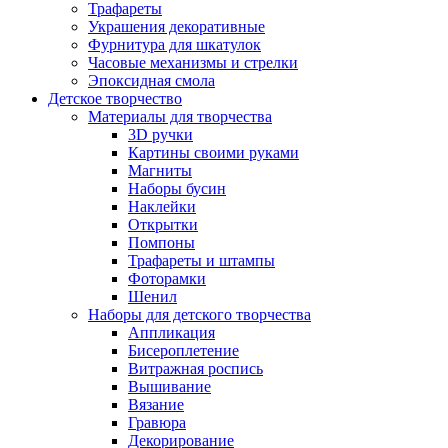
Трафареты
Украшения декоративные
Фурнитура для шкатулок
Часовые механизмы и стрелки
Эпоксидная смола
Детское творчество
Материалы для творчества
3D ручки
Картины своими руками
Магниты
Наборы бусин
Наклейки
Открытки
Помпоны
Трафареты и штампы
Фоторамки
Шенил
Наборы для детского творчества
Аппликация
Бисероплетение
Витражная роспись
Вышивание
Вязание
Гравюра
Декорирование