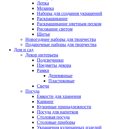
Лепка
Мозаика
Наборы для создания украшений
Раскрашивание
Раскрашивание цветным песком
Рисование светом
Шитье
Новогодние наборы для творчества
Подарочные наборы для творчества
Дом и сад
Декор интерьера
Подсвечники
Предметы декора
Рамки
Деревянные
Пластиковые
Свечи
Посуда
Емкости для хранения
Карвинг
Кухонные принадлежности
Посуда для напитков
Столовая посуда
Столовые приборы
Украшения кулинарных изделий