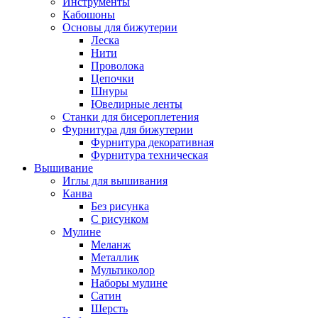
Инструменты
Кабошоны
Основы для бижутерии
Леска
Нити
Проволока
Цепочки
Шнуры
Ювелирные ленты
Станки для бисероплетения
Фурнитура для бижутерии
Фурнитура декоративная
Фурнитура техническая
Вышивание
Иглы для вышивания
Канва
Без рисунка
С рисунком
Мулине
Меланж
Металлик
Мультиколор
Наборы мулине
Сатин
Шерсть