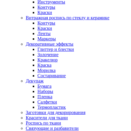
Инструменты
Контуры
Краски
Витражная роспись по стеклу и керамике
Контуры
Краски
Ленты
Маркеры
Декоративные эффекты
Глиттер и блестки
Золочение
Кракелюр
Краска
Морилка
Состаривание
Декупаж
Бумага
Наборы
Пленка
Салфетки
Термопластик
Заготовки для декорирования
Красители для ткани
Роспись по ткани
Связующие и разбавители