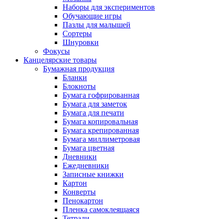
Наборы для экспериментов
Обучающие игры
Пазлы для малышей
Сортеры
Шнуровки
Фокусы
Канцелярские товары
Бумажная продукция
Бланки
Блокноты
Бумага гофрированная
Бумага для заметок
Бумага для печати
Бумага копировальная
Бумага крепированная
Бумага миллиметровая
Бумага цветная
Дневники
Ежедневники
Записные книжки
Картон
Конверты
Пенокартон
Пленка самоклеящаяся
Тетради