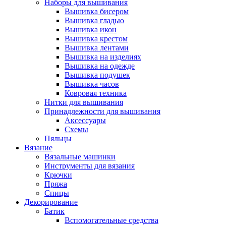
Наборы для вышивания
Вышивка бисером
Вышивка гладью
Вышивка икон
Вышивка крестом
Вышивка лентами
Вышивка на изделиях
Вышивка на одежде
Вышивка подушек
Вышивка часов
Ковровая техника
Нитки для вышивания
Принадлежности для вышивания
Аксессуары
Схемы
Пяльцы
Вязание
Вязальные машинки
Инструменты для вязания
Крючки
Пряжа
Спицы
Декорирование
Батик
Вспомогательные средства