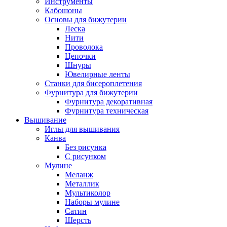
Инструменты
Кабошоны
Основы для бижутерии
Леска
Нити
Проволока
Цепочки
Шнуры
Ювелирные ленты
Станки для бисероплетения
Фурнитура для бижутерии
Фурнитура декоративная
Фурнитура техническая
Вышивание
Иглы для вышивания
Канва
Без рисунка
С рисунком
Мулине
Меланж
Металлик
Мультиколор
Наборы мулине
Сатин
Шерсть