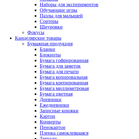
Наборы для экспериментов
Обучающие игры
Пазлы для малышей
Сортеры
Шнуровки
Фокусы
Канцелярские товары
Бумажная продукция
Бланки
Блокноты
Бумага гофрированная
Бумага для заметок
Бумага для печати
Бумага копировальная
Бумага крепированная
Бумага миллиметровая
Бумага цветная
Дневники
Ежедневники
Записные книжки
Картон
Конверты
Пенокартон
Пленка самоклеящаяся
Тетради