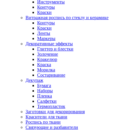
Инструменты
Контуры
Краски
Витражная роспись по стеклу и керамике
Контуры
Краски
Ленты
Маркеры
Декоративные эффекты
Глиттер и блестки
Золочение
Кракелюр
Краска
Морилка
Состаривание
Декупаж
Бумага
Наборы
Пленка
Салфетки
Термопластик
Заготовки для декорирования
Красители для ткани
Роспись по ткани
Связующие и разбавители