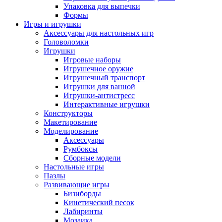
Упаковка для выпечки
Формы
Игры и игрушки
Аксессуары для настольных игр
Головоломки
Игрушки
Игровые наборы
Игрушечное оружие
Игрушечный транспорт
Игрушки для ванной
Игрушки-антистресс
Интерактивные игрушки
Конструкторы
Макетирование
Моделирование
Аксессуары
Румбоксы
Сборные модели
Настольные игры
Пазлы
Развивающие игры
Бизиборды
Кинетический песок
Лабиринты
Мозаика