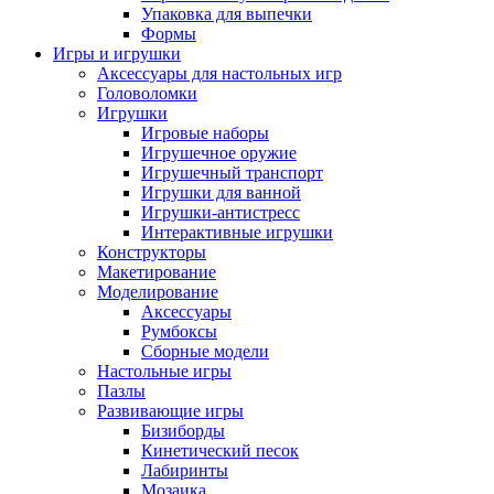
Упаковка для выпечки
Формы
Игры и игрушки
Аксессуары для настольных игр
Головоломки
Игрушки
Игровые наборы
Игрушечное оружие
Игрушечный транспорт
Игрушки для ванной
Игрушки-антистресс
Интерактивные игрушки
Конструкторы
Макетирование
Моделирование
Аксессуары
Румбоксы
Сборные модели
Настольные игры
Пазлы
Развивающие игры
Бизиборды
Кинетический песок
Лабиринты
Мозаика