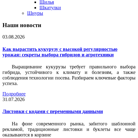
Шилья
Шкатулки
Шнуры
Наши новости
03.08.2026
Как вырастить кукурузу с высокой регулярностью
урожая: секреты выбора гибридов и агротехники
Выращивание кукурузы требует правильного выбора
гибрида, устойчивого к климату и болезням, а также
соблюдения технологии посева. Разбираем ключевые факторы
успеха.
Подробнее
31.07.2026
Листовки c кодами с переменными данными
На фоне современного рынка, забитого шаблонной
рекламой, традиционные листовки и буклеты все чаще
оказываются в корзине