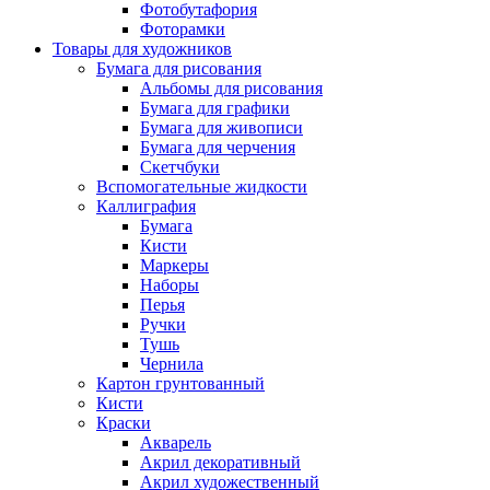
Фотобутафория
Фоторамки
Товары для художников
Бумага для рисования
Альбомы для рисования
Бумага для графики
Бумага для живописи
Бумага для черчения
Скетчбуки
Вспомогательные жидкости
Каллиграфия
Бумага
Кисти
Маркеры
Наборы
Перья
Ручки
Тушь
Чернила
Картон грунтованный
Кисти
Краски
Акварель
Акрил декоративный
Акрил художественный