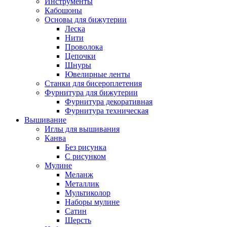
Инструменты
Кабошоны
Основы для бижутерии
Леска
Нити
Проволока
Цепочки
Шнуры
Ювелирные ленты
Станки для бисероплетения
Фурнитура для бижутерии
Фурнитура декоративная
Фурнитура техническая
Вышивание
Иглы для вышивания
Канва
Без рисунка
С рисунком
Мулине
Меланж
Металлик
Мультиколор
Наборы мулине
Сатин
Шерсть