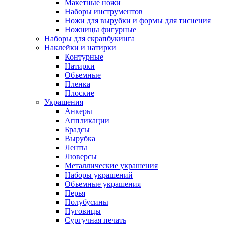
Макетные ножи
Наборы инструментов
Ножи для вырубки и формы для тиснения
Ножницы фигурные
Наборы для скрапбукинга
Наклейки и натирки
Контурные
Натирки
Объемные
Пленка
Плоские
Украшения
Анкеры
Аппликации
Брадсы
Вырубка
Ленты
Люверсы
Металлические украшения
Наборы украшений
Объемные украшения
Перья
Полубусины
Пуговицы
Сургучная печать