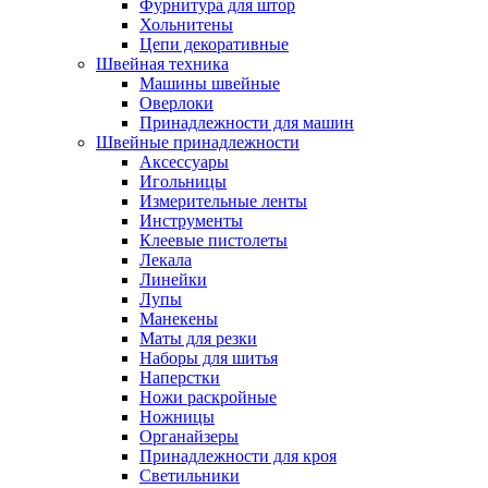
Фурнитура для штор
Хольнитены
Цепи декоративные
Швейная техника
Машины швейные
Оверлоки
Принадлежности для машин
Швейные принадлежности
Аксессуары
Игольницы
Измерительные ленты
Инструменты
Клеевые пистолеты
Лекала
Линейки
Лупы
Манекены
Маты для резки
Наборы для шитья
Наперстки
Ножи раскройные
Ножницы
Органайзеры
Принадлежности для кроя
Светильники