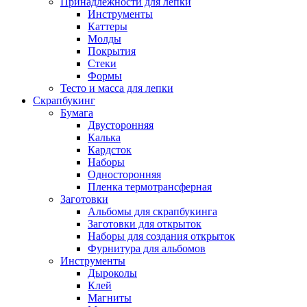
Принадлежности для лепки
Инструменты
Каттеры
Молды
Покрытия
Стеки
Формы
Тесто и масса для лепки
Скрапбукинг
Бумага
Двусторонняя
Калька
Кардсток
Наборы
Односторонняя
Пленка термотрансферная
Заготовки
Альбомы для скрапбукинга
Заготовки для открыток
Наборы для создания открыток
Фурнитура для альбомов
Инструменты
Дыроколы
Клей
Магниты