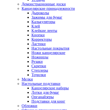
Демонстрационные доски
Канцелярские принадлежности
Дыроколы
Зажимы для бумаг
Калькуляторы
Клей
Клейкие ленты
Кнопки
Корректоры
Ластики
Настольные покрытия
Ножи канцелярские
Ножницы
Резаки
Скрепки
Степлеры
Точилки
Мелки
Настольные подставки
Канцелярские наборы
Лотки для бумаг
Органайзеры
Подставки для книг
Обложки