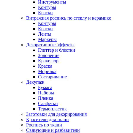
Инструменты
Контуры
Краски
Витражная роспись по стеклу и керамике
Контуры
Краски
Ленты
Маркеры
Декоративные эффекты
Глиттер и блестки
Золочение
Кракелюр
Краска
Морилка
Состаривание
Декупаж
Бумага
Наборы
Пленка
Салфетки
Термопластик
Заготовки для декорирования
Красители для ткани
Роспись по ткани
Связующие и разбавители