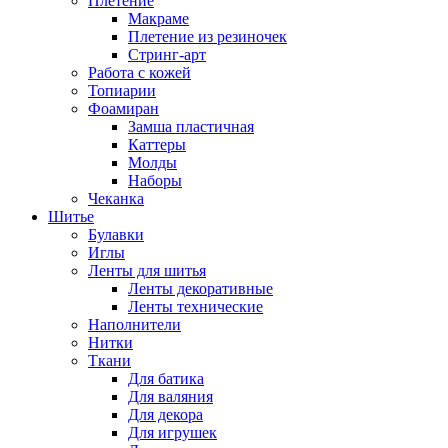
Плетение
Макраме
Плетение из резиночек
Стринг-арт
Работа с кожей
Топиарии
Фоамиран
Замша пластичная
Каттеры
Молды
Наборы
Чеканка
Шитье
Булавки
Иглы
Ленты для шитья
Ленты декоративные
Ленты технические
Наполнители
Нитки
Ткани
Для батика
Для валяния
Для декора
Для игрушек