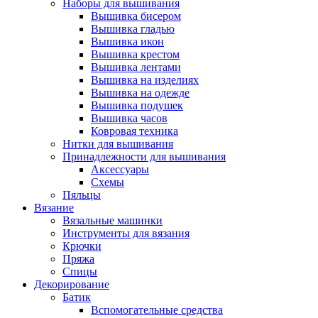
Наборы для вышивания
Вышивка бисером
Вышивка гладью
Вышивка икон
Вышивка крестом
Вышивка лентами
Вышивка на изделиях
Вышивка на одежде
Вышивка подушек
Вышивка часов
Ковровая техника
Нитки для вышивания
Принадлежности для вышивания
Аксессуары
Схемы
Пяльцы
Вязание
Вязальные машинки
Инструменты для вязания
Крючки
Пряжа
Спицы
Декорирование
Батик
Вспомогательные средства