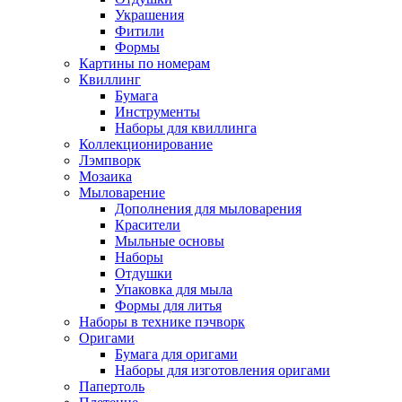
Украшения
Фитили
Формы
Картины по номерам
Квиллинг
Бумага
Инструменты
Наборы для квиллинга
Коллекционирование
Лэмпворк
Мозаика
Мыловарение
Дополнения для мыловарения
Красители
Мыльные основы
Наборы
Отдушки
Упаковка для мыла
Формы для литья
Наборы в технике пэчворк
Оригами
Бумага для оригами
Наборы для изготовления оригами
Папертоль