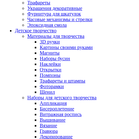
Трафареты
Украшения декоративные
Фурнитура для шкатулок
Часовые механизмы и стрелки
Эпоксидная смола
Детское творчество
Материалы для творчества
3D ручки
Картины своими руками
Магниты
Наборы бусин
Наклейки
Открытки
Помпоны
Трафареты и штампы
Фоторамки
Шенил
Наборы для детского творчества
Аппликация
Бисероплетение
Витражная роспись
Вышивание
Вязание
Гравюра
Декорирование