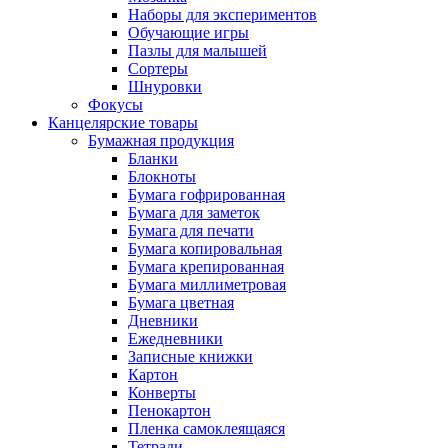
Наборы для экспериментов
Обучающие игры
Пазлы для малышей
Сортеры
Шнуровки
Фокусы
Канцелярские товары
Бумажная продукция
Бланки
Блокноты
Бумага гофрированная
Бумага для заметок
Бумага для печати
Бумага копировальная
Бумага крепированная
Бумага миллиметровая
Бумага цветная
Дневники
Ежедневники
Записные книжки
Картон
Конверты
Пенокартон
Пленка самоклеящаяся
Тетради