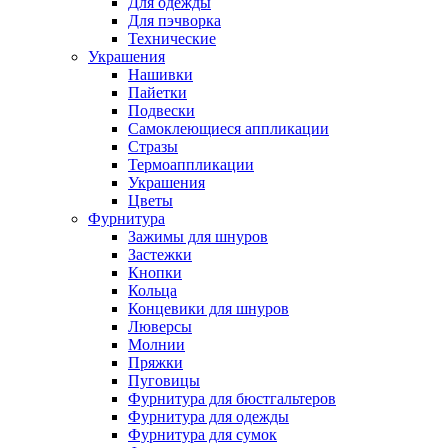
Для одежды
Для пэчворка
Технические
Украшения
Нашивки
Пайетки
Подвески
Самоклеющиеся аппликации
Стразы
Термоаппликации
Украшения
Цветы
Фурнитура
Зажимы для шнуров
Застежки
Кнопки
Кольца
Концевики для шнуров
Люверсы
Молнии
Пряжки
Пуговицы
Фурнитура для бюстгальтеров
Фурнитура для одежды
Фурнитура для сумок