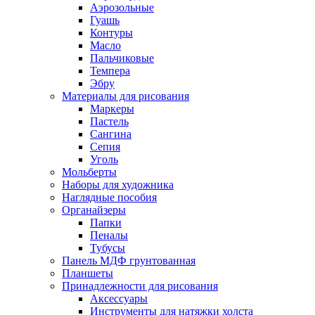
Аэрозольные
Гуашь
Контуры
Масло
Пальчиковые
Темпера
Эбру
Материалы для рисования
Маркеры
Пастель
Сангина
Сепия
Уголь
Мольберты
Наборы для художника
Наглядные пособия
Органайзеры
Папки
Пеналы
Тубусы
Панель МДФ грунтованная
Планшеты
Принадлежности для рисования
Аксессуары
Инструменты для натяжки холста