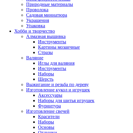
Природные материалы
Проволока
Садовая миниатюра
Украшения
Упаковка
Хобби и творчество
Алмазная вышивка
Инструменты
Картины мозаичные
Стразы
Валяние
Иглы для валяния
Инструменты
Наборы
Шерсть
Выжигание и резьба по дереву
Изготовление кукол и игрушек
Аксессуары
Наборы для шитья игрушек
Фурнитура
Изготовление свечей
Красители
Наборы
Основы
Отдушки