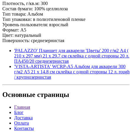
Плотность, г/кв.м: 300
Состав бумаги: 100% целлюлоза
Тип товара: Альбом
Тип упаковки: в полиэтиленовой пленке
Уровень пользователя: взрослый
Формат: A5
Цвет: натуральный
Поверхность: среднезернистая
'PALAZZO' Планшет для акварели 'Цветы' 200 г/м2 A4 (
210 x 297 мм) 21 х 29.7 см склейка с одной стороны 20 л.
ПА450/20 среднезернистая
'VISTA-ARTISTA' WCRP-A5 Альбом для акварели 300
г/м2 A5 21 х 14.8 см склейка с одной стороны 12 л. rough
/ крупнозернистая
Основные
страницы
Главная
Блог
Доставка
Оплата
Контакты