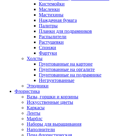
Кистемойки
Масленки
Мастихины
Наждачная бумага
Палитры
Планки для подрамников
Распылители
Растушевки
Спонжи
Фартуки
Холсты
Грунтованные на картоне
Грунтованные на оргалите
Грунтованные на подрамнике
Негрунтованные
Этюдники
Флористика
Вазы, горшки и корзины
Искусственные цветы
Каркасы
Ленты
Марблс
Наборы для выращивания
Наполнители
Пена флористическая