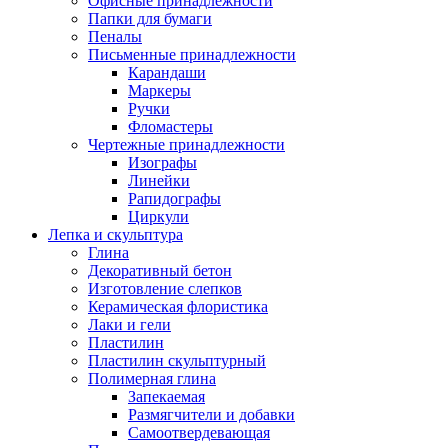
Офисные принадлежности
Папки для бумаги
Пеналы
Письменные принадлежности
Карандаши
Маркеры
Ручки
Фломастеры
Чертежные принадлежности
Изографы
Линейки
Рапидографы
Циркули
Лепка и скульптура
Глина
Декоративный бетон
Изготовление слепков
Керамическая флористика
Лаки и гели
Пластилин
Пластилин скульптурный
Полимерная глина
Запекаемая
Размягчители и добавки
Самоотвердевающая