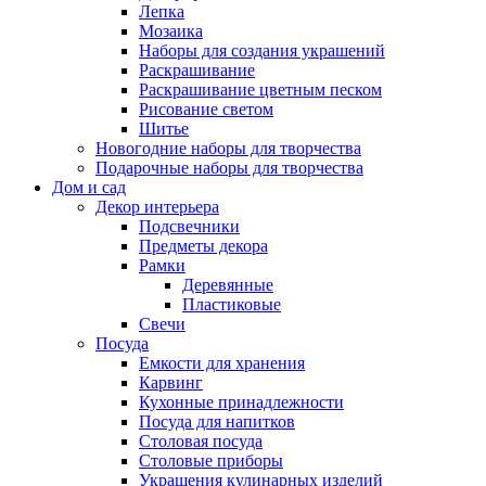
Лепка
Мозаика
Наборы для создания украшений
Раскрашивание
Раскрашивание цветным песком
Рисование светом
Шитье
Новогодние наборы для творчества
Подарочные наборы для творчества
Дом и сад
Декор интерьера
Подсвечники
Предметы декора
Рамки
Деревянные
Пластиковые
Свечи
Посуда
Емкости для хранения
Карвинг
Кухонные принадлежности
Посуда для напитков
Столовая посуда
Столовые приборы
Украшения кулинарных изделий