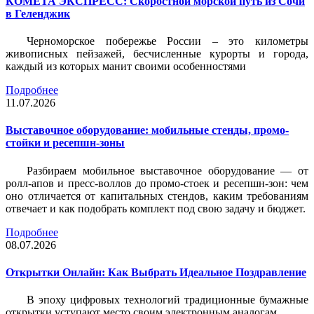
КОМЕТА ЭКСПРЕСС: Скоростной морской путь из Сочи
в Геленджик
Черноморское побережье России – это километры
живописных пейзажей, бесчисленные курорты и города,
каждый из которых манит своими особенностями
Подробнее
11.07.2026
Выставочное оборудование: мобильные стенды, промо-
стойки и ресепшн-зоны
Разбираем мобильное выставочное оборудование — от
ролл-апов и пресс-воллов до промо-стоек и ресепшн-зон: чем
оно отличается от капитальных стендов, каким требованиям
отвечает и как подобрать комплект под свою задачу и бюджет.
Подробнее
08.07.2026
Открытки Онлайн: Как Выбрать Идеальное Поздравление
В эпоху цифровых технологий традиционные бумажные
открытки уступают место своим электронным аналогам