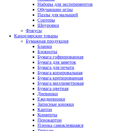
Наборы для экспериментов
Обучающие игры
Пазлы для малышей
Сортеры
Шнуровки
Фокусы
Канцелярские товары
Бумажная продукция
Бланки
Блокноты
Бумага гофрированная
Бумага для заметок
Бумага для печати
Бумага копировальная
Бумага крепированная
Бумага миллиметровая
Бумага цветная
Дневники
Ежедневники
Записные книжки
Картон
Конверты
Пенокартон
Пленка самоклеящаяся
Тетради