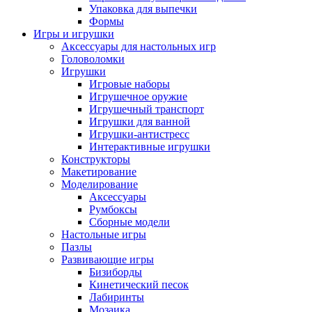
Упаковка для выпечки
Формы
Игры и игрушки
Аксессуары для настольных игр
Головоломки
Игрушки
Игровые наборы
Игрушечное оружие
Игрушечный транспорт
Игрушки для ванной
Игрушки-антистресс
Интерактивные игрушки
Конструкторы
Макетирование
Моделирование
Аксессуары
Румбоксы
Сборные модели
Настольные игры
Пазлы
Развивающие игры
Бизиборды
Кинетический песок
Лабиринты
Мозаика