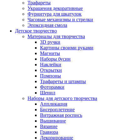
Трафареты
Украшения декоративные
Фурнитура для шкатулок
Часовые механизмы и стрелки
Эпоксидная смола
Детское творчество
Материалы для творчества
3D ручки
Картины своими руками
Магниты
Наборы бусин
Наклейки
Открытки
Помпоны
Трафареты и штампы
Фоторамки
Шенил
Наборы для детского творчества
Аппликация
Бисероплетение
Витражная роспись
Вышивание
Вязание
Гравюра
Декорирование