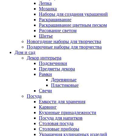
Лепка
Мозаика
Наборы для создания украшений
Раскрашивание
Раскрашивание цветным песком
Рисование светом
Шитье
Новогодние наборы для творчества
Подарочные наборы для творчества
Дом и сад
Декор интерьера
Подсвечники
Предметы декора
Рамки
Деревянные
Пластиковые
Свечи
Посуда
Емкости для хранения
Карвинг
Кухонные принадлежности
Посуда для напитков
Столовая посуда
Столовые приборы
Украшения кулинарных изделий