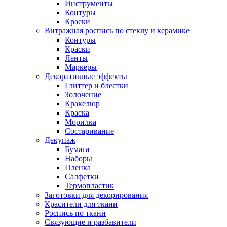
Инструменты
Контуры
Краски
Витражная роспись по стеклу и керамике
Контуры
Краски
Ленты
Маркеры
Декоративные эффекты
Глиттер и блестки
Золочение
Кракелюр
Краска
Морилка
Состаривание
Декупаж
Бумага
Наборы
Пленка
Салфетки
Термопластик
Заготовки для декорирования
Красители для ткани
Роспись по ткани
Связующие и разбавители