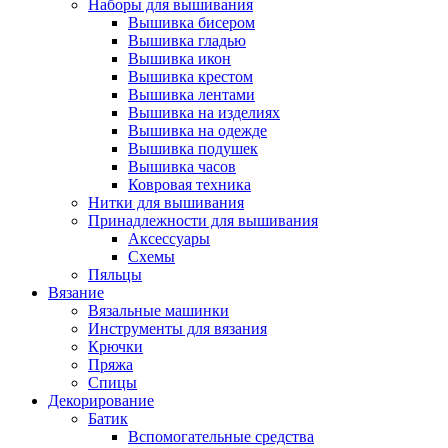
Наборы для вышивания
Вышивка бисером
Вышивка гладью
Вышивка икон
Вышивка крестом
Вышивка лентами
Вышивка на изделиях
Вышивка на одежде
Вышивка подушек
Вышивка часов
Ковровая техника
Нитки для вышивания
Принадлежности для вышивания
Аксессуары
Схемы
Пяльцы
Вязание
Вязальные машинки
Инструменты для вязания
Крючки
Пряжа
Спицы
Декорирование
Батик
Вспомогательные средства