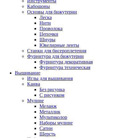
Инструменты
Кабошоны
Основы для бижутерии
Леска
Нити
Проволока
Цепочки
Шнуры
Ювелирные ленты
Станки для бисероплетения
Фурнитура для бижутерии
Фурнитура декоративная
Фурнитура техническая
Вышивание
Иглы для вышивания
Канва
Без рисунка
С рисунком
Мулине
Меланж
Металлик
Мультиколор
Наборы мулине
Сатин
Шерсть