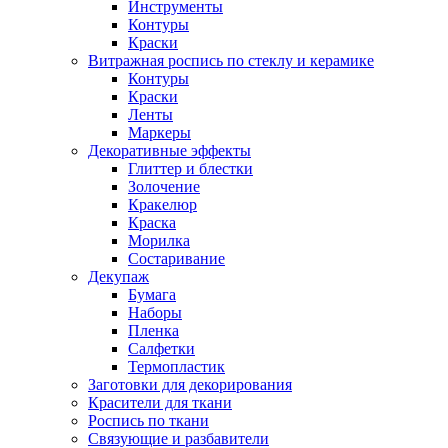
Инструменты
Контуры
Краски
Витражная роспись по стеклу и керамике
Контуры
Краски
Ленты
Маркеры
Декоративные эффекты
Глиттер и блестки
Золочение
Кракелюр
Краска
Морилка
Состаривание
Декупаж
Бумага
Наборы
Пленка
Салфетки
Термопластик
Заготовки для декорирования
Красители для ткани
Роспись по ткани
Связующие и разбавители