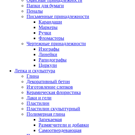
Офисные принадлежности
Папки для бумаги
Пеналы
Письменные принадлежности
Карандаши
Маркеры
Ручки
Фломастеры
Чертежные принадлежности
Изографы
Линейки
Рапидографы
Циркули
Лепка и скульптура
Глина
Декоративный бетон
Изготовление слепков
Керамическая флористика
Лаки и гели
Пластилин
Пластилин скульптурный
Полимерная глина
Запекаемая
Размягчители и добавки
Самоотвердевающая