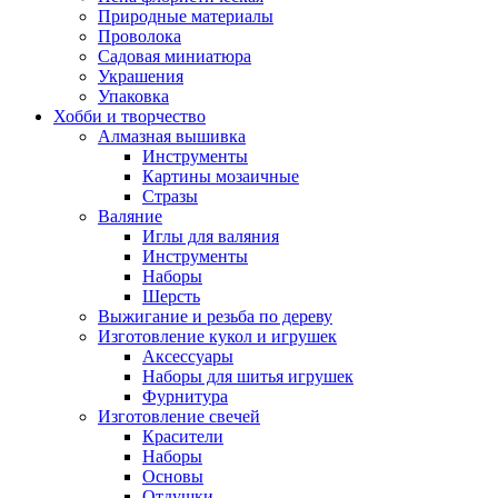
Природные материалы
Проволока
Садовая миниатюра
Украшения
Упаковка
Хобби и творчество
Алмазная вышивка
Инструменты
Картины мозаичные
Стразы
Валяние
Иглы для валяния
Инструменты
Наборы
Шерсть
Выжигание и резьба по дереву
Изготовление кукол и игрушек
Аксессуары
Наборы для шитья игрушек
Фурнитура
Изготовление свечей
Красители
Наборы
Основы
Отдушки