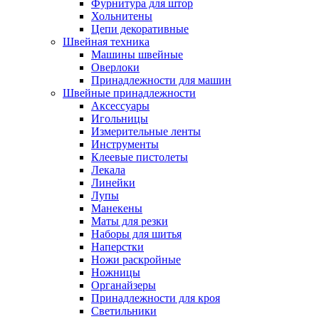
Фурнитура для штор
Хольнитены
Цепи декоративные
Швейная техника
Машины швейные
Оверлоки
Принадлежности для машин
Швейные принадлежности
Аксессуары
Игольницы
Измерительные ленты
Инструменты
Клеевые пистолеты
Лекала
Линейки
Лупы
Манекены
Маты для резки
Наборы для шитья
Наперстки
Ножи раскройные
Ножницы
Органайзеры
Принадлежности для кроя
Светильники