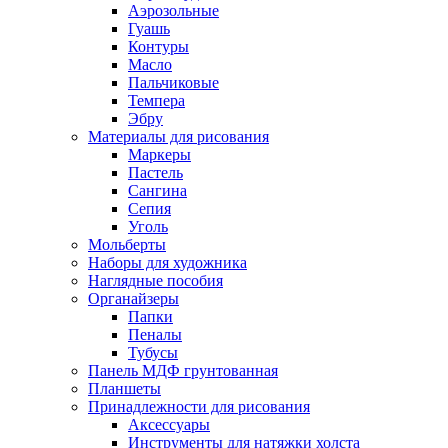
Аэрозольные
Гуашь
Контуры
Масло
Пальчиковые
Темпера
Эбру
Материалы для рисования
Маркеры
Пастель
Сангина
Сепия
Уголь
Мольберты
Наборы для художника
Наглядные пособия
Органайзеры
Папки
Пеналы
Тубусы
Панель МДФ грунтованная
Планшеты
Принадлежности для рисования
Аксессуары
Инструменты для натяжки холста