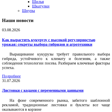
Шилья
Шкатулки
Шнуры
Наши новости
03.08.2026
Как вырастить кукурузу с высокой регулярностью
урожая: секреты выбора гибридов и агротехники
Выращивание кукурузы требует правильного выбора
гибрида, устойчивого к климату и болезням, а также
соблюдения технологии посева. Разбираем ключевые факторы
успеха.
Подробнее
31.07.2026
Листовки c кодами с переменными данными
На фоне современного рынка, забитого шаблонной
рекламой, традиционные листовки и буклеты все чаще
оказываются в корзине