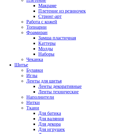
Плетение
Макраме
Плетение из резиночек
Стринг-арт
Работа с кожей
Топиарии
Фоамиран
Замша пластичная
Каттеры
Молды
Наборы
Чеканка
Шитье
Булавки
Иглы
Ленты для шитья
Ленты декоративные
Ленты технические
Наполнители
Нитки
Ткани
Для батика
Для валяния
Для декора
Для игрушек