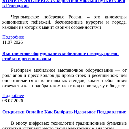
КОМЕТА ЭКСПРЕСС: Скоростной морской путь из Сочи
в Геленджик
Черноморское побережье России – это километры
живописных пейзажей, бесчисленные курорты и города,
каждый из которых манит своими особенностями
Подробнее
11.07.2026
Выставочное оборудование: мобильные стенды, промо-
стойки и ресепшн-зоны
Разбираем мобильное выставочное оборудование — от
ролл-апов и пресс-воллов до промо-стоек и ресепшн-зон: чем
оно отличается от капитальных стендов, каким требованиям
отвечает и как подобрать комплект под свою задачу и бюджет.
Подробнее
08.07.2026
Открытки Онлайн: Как Выбрать Идеальное Поздравление
В эпоху цифровых технологий традиционные бумажные
открытки уступают место своим электронным аналогам