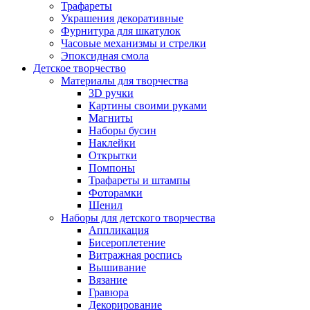
Трафареты
Украшения декоративные
Фурнитура для шкатулок
Часовые механизмы и стрелки
Эпоксидная смола
Детское творчество
Материалы для творчества
3D ручки
Картины своими руками
Магниты
Наборы бусин
Наклейки
Открытки
Помпоны
Трафареты и штампы
Фоторамки
Шенил
Наборы для детского творчества
Аппликация
Бисероплетение
Витражная роспись
Вышивание
Вязание
Гравюра
Декорирование