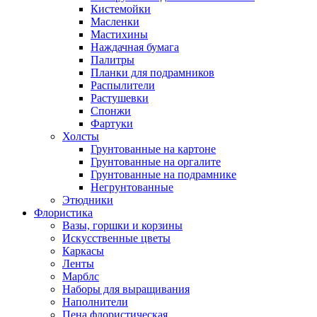
Кистемойки
Масленки
Мастихины
Наждачная бумага
Палитры
Планки для подрамников
Распылители
Растушевки
Спонжи
Фартуки
Холсты
Грунтованные на картоне
Грунтованные на оргалите
Грунтованные на подрамнике
Негрунтованные
Этюдники
Флористика
Вазы, горшки и корзины
Искусственные цветы
Каркасы
Ленты
Марблс
Наборы для выращивания
Наполнители
Пена флористическая