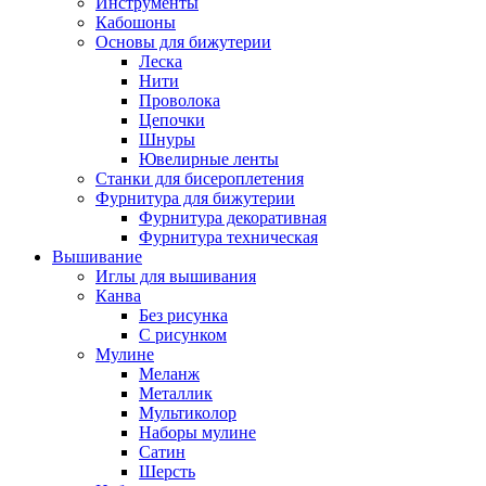
Инструменты
Кабошоны
Основы для бижутерии
Леска
Нити
Проволока
Цепочки
Шнуры
Ювелирные ленты
Станки для бисероплетения
Фурнитура для бижутерии
Фурнитура декоративная
Фурнитура техническая
Вышивание
Иглы для вышивания
Канва
Без рисунка
С рисунком
Мулине
Меланж
Металлик
Мультиколор
Наборы мулине
Сатин
Шерсть