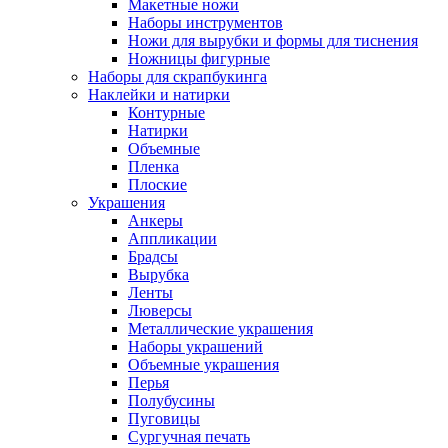
Макетные ножи
Наборы инструментов
Ножи для вырубки и формы для тиснения
Ножницы фигурные
Наборы для скрапбукинга
Наклейки и натирки
Контурные
Натирки
Объемные
Пленка
Плоские
Украшения
Анкеры
Аппликации
Брадсы
Вырубка
Ленты
Люверсы
Металлические украшения
Наборы украшений
Объемные украшения
Перья
Полубусины
Пуговицы
Сургучная печать