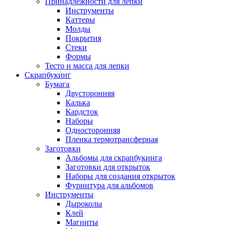
Принадлежности для лепки
Инструменты
Каттеры
Молды
Покрытия
Стеки
Формы
Тесто и масса для лепки
Скрапбукинг
Бумага
Двусторонняя
Калька
Кардсток
Наборы
Односторонняя
Пленка термотрансферная
Заготовки
Альбомы для скрапбукинга
Заготовки для открыток
Наборы для создания открыток
Фурнитура для альбомов
Инструменты
Дыроколы
Клей
Магниты