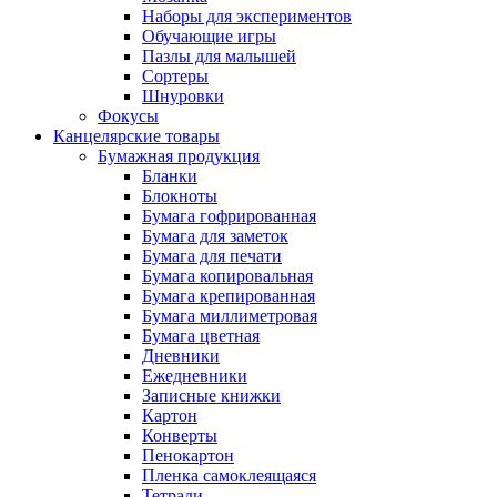
Наборы для экспериментов
Обучающие игры
Пазлы для малышей
Сортеры
Шнуровки
Фокусы
Канцелярские товары
Бумажная продукция
Бланки
Блокноты
Бумага гофрированная
Бумага для заметок
Бумага для печати
Бумага копировальная
Бумага крепированная
Бумага миллиметровая
Бумага цветная
Дневники
Ежедневники
Записные книжки
Картон
Конверты
Пенокартон
Пленка самоклеящаяся
Тетради