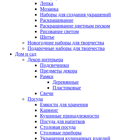
Лепка
Мозаика
Наборы для создания украшений
Раскрашивание
Раскрашивание цветным песком
Рисование светом
Шитье
Новогодние наборы для творчества
Подарочные наборы для творчества
Дом и сад
Декор интерьера
Подсвечники
Предметы декора
Рамки
Деревянные
Пластиковые
Свечи
Посуда
Емкости для хранения
Карвинг
Кухонные принадлежности
Посуда для напитков
Столовая посуда
Столовые приборы
Украшения кулинарных изделий