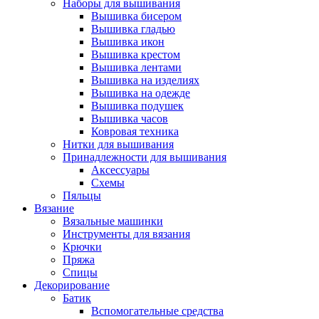
Наборы для вышивания
Вышивка бисером
Вышивка гладью
Вышивка икон
Вышивка крестом
Вышивка лентами
Вышивка на изделиях
Вышивка на одежде
Вышивка подушек
Вышивка часов
Ковровая техника
Нитки для вышивания
Принадлежности для вышивания
Аксессуары
Схемы
Пяльцы
Вязание
Вязальные машинки
Инструменты для вязания
Крючки
Пряжа
Спицы
Декорирование
Батик
Вспомогательные средства