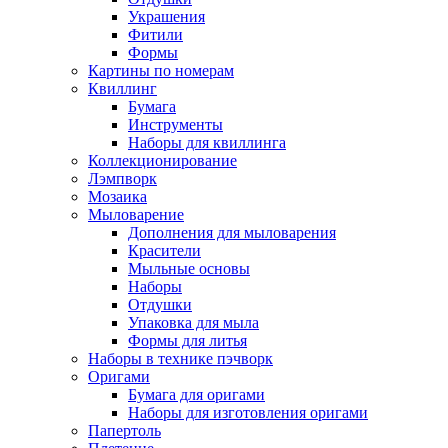
Украшения
Фитили
Формы
Картины по номерам
Квиллинг
Бумага
Инструменты
Наборы для квиллинга
Коллекционирование
Лэмпворк
Мозаика
Мыловарение
Дополнения для мыловарения
Красители
Мыльные основы
Наборы
Отдушки
Упаковка для мыла
Формы для литья
Наборы в технике пэчворк
Оригами
Бумага для оригами
Наборы для изготовления оригами
Папертоль