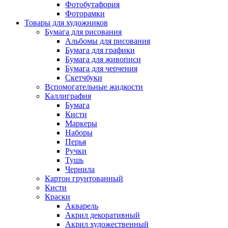
Фотобутафория
Фоторамки
Товары для художников
Бумага для рисования
Альбомы для рисования
Бумага для графики
Бумага для живописи
Бумага для черчения
Скетчбуки
Вспомогательные жидкости
Каллиграфия
Бумага
Кисти
Маркеры
Наборы
Перья
Ручки
Тушь
Чернила
Картон грунтованный
Кисти
Краски
Акварель
Акрил декоративный
Акрил художественный