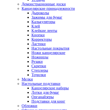
Демонстрационные доски
Канцелярские принадлежности
Дыроколы
Зажимы для бумаг
Калькуляторы
Клей
Клейкие ленты
Кнопки
Корректоры
Ластики
Настольные покрытия
Ножи канцелярские
Ножницы
Резаки
Скрепки
Степлеры
Точилки
Мелки
Настольные подставки
Канцелярские наборы
Лотки для бумаг
Органайзеры
Подставки для книг
Обложки