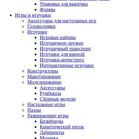
Упаковка для выпечки
Формы
Игры и игрушки
Аксессуары для настольных игр
Головоломки
Игрушки
Игровые наборы
Игрушечное оружие
Игрушечный транспорт
Игрушки для ванной
Игрушки-антистресс
Интерактивные игрушки
Конструкторы
Макетирование
Моделирование
Аксессуары
Румбоксы
Сборные модели
Настольные игры
Пазлы
Развивающие игры
Бизиборды
Кинетический песок
Лабиринты
Мозаика