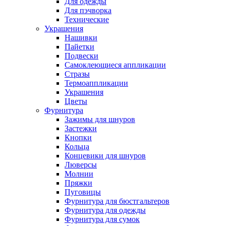
Для одежды
Для пэчворка
Технические
Украшения
Нашивки
Пайетки
Подвески
Самоклеющиеся аппликации
Стразы
Термоаппликации
Украшения
Цветы
Фурнитура
Зажимы для шнуров
Застежки
Кнопки
Кольца
Концевики для шнуров
Люверсы
Молнии
Пряжки
Пуговицы
Фурнитура для бюстгальтеров
Фурнитура для одежды
Фурнитура для сумок