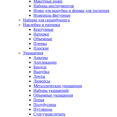
Макетные ножи
Наборы инструментов
Ножи для вырубки и формы для тиснения
Ножницы фигурные
Наборы для скрапбукинга
Наклейки и натирки
Контурные
Натирки
Объемные
Пленка
Плоские
Украшения
Анкеры
Аппликации
Брадсы
Вырубка
Ленты
Люверсы
Металлические украшения
Наборы украшений
Объемные украшения
Перья
Полубусины
Пуговицы
Сургучная печать