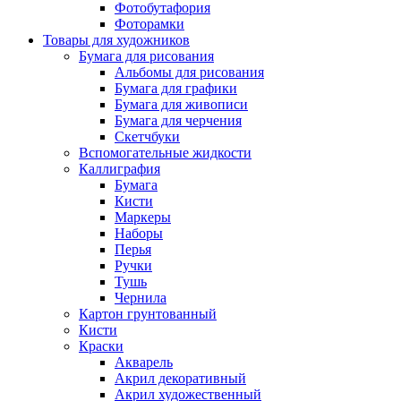
Фотобутафория
Фоторамки
Товары для художников
Бумага для рисования
Альбомы для рисования
Бумага для графики
Бумага для живописи
Бумага для черчения
Скетчбуки
Вспомогательные жидкости
Каллиграфия
Бумага
Кисти
Маркеры
Наборы
Перья
Ручки
Тушь
Чернила
Картон грунтованный
Кисти
Краски
Акварель
Акрил декоративный
Акрил художественный