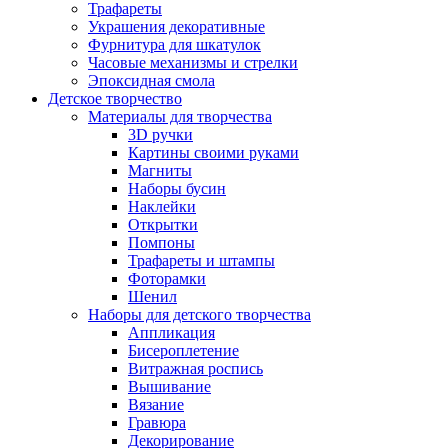
Трафареты
Украшения декоративные
Фурнитура для шкатулок
Часовые механизмы и стрелки
Эпоксидная смола
Детское творчество
Материалы для творчества
3D ручки
Картины своими руками
Магниты
Наборы бусин
Наклейки
Открытки
Помпоны
Трафареты и штампы
Фоторамки
Шенил
Наборы для детского творчества
Аппликация
Бисероплетение
Витражная роспись
Вышивание
Вязание
Гравюра
Декорирование