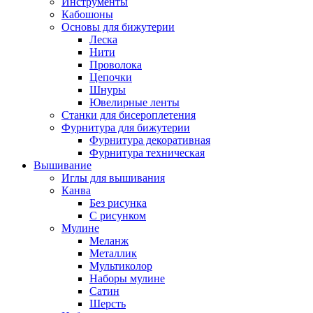
Инструменты
Кабошоны
Основы для бижутерии
Леска
Нити
Проволока
Цепочки
Шнуры
Ювелирные ленты
Станки для бисероплетения
Фурнитура для бижутерии
Фурнитура декоративная
Фурнитура техническая
Вышивание
Иглы для вышивания
Канва
Без рисунка
С рисунком
Мулине
Меланж
Металлик
Мультиколор
Наборы мулине
Сатин
Шерсть