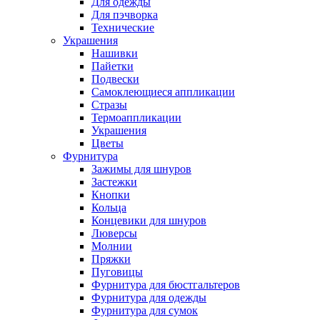
Для одежды
Для пэчворка
Технические
Украшения
Нашивки
Пайетки
Подвески
Самоклеющиеся аппликации
Стразы
Термоаппликации
Украшения
Цветы
Фурнитура
Зажимы для шнуров
Застежки
Кнопки
Кольца
Концевики для шнуров
Люверсы
Молнии
Пряжки
Пуговицы
Фурнитура для бюстгальтеров
Фурнитура для одежды
Фурнитура для сумок