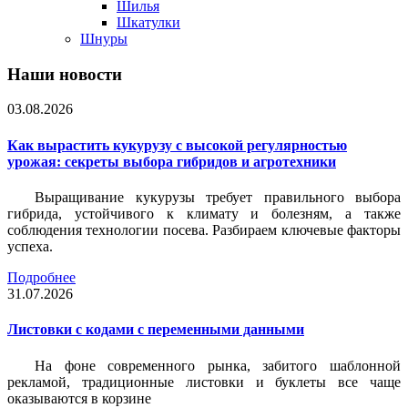
Шилья
Шкатулки
Шнуры
Наши новости
03.08.2026
Как вырастить кукурузу с высокой регулярностью
урожая: секреты выбора гибридов и агротехники
Выращивание кукурузы требует правильного выбора
гибрида, устойчивого к климату и болезням, а также
соблюдения технологии посева. Разбираем ключевые факторы
успеха.
Подробнее
31.07.2026
Листовки c кодами с переменными данными
На фоне современного рынка, забитого шаблонной
рекламой, традиционные листовки и буклеты все чаще
оказываются в корзине