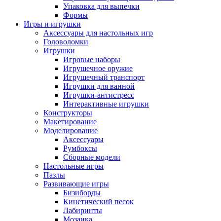
Упаковка для выпечки
Формы
Игры и игрушки
Аксессуары для настольных игр
Головоломки
Игрушки
Игровые наборы
Игрушечное оружие
Игрушечный транспорт
Игрушки для ванной
Игрушки-антистресс
Интерактивные игрушки
Конструкторы
Макетирование
Моделирование
Аксессуары
Румбоксы
Сборные модели
Настольные игры
Пазлы
Развивающие игры
Бизиборды
Кинетический песок
Лабиринты
Мозаика