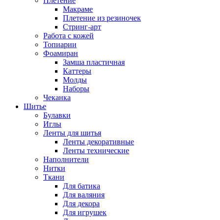
Плетение
Макраме
Плетение из резиночек
Стринг-арт
Работа с кожей
Топиарии
Фоамиран
Замша пластичная
Каттеры
Молды
Наборы
Чеканка
Шитье
Булавки
Иглы
Ленты для шитья
Ленты декоративные
Ленты технические
Наполнители
Нитки
Ткани
Для батика
Для валяния
Для декора
Для игрушек