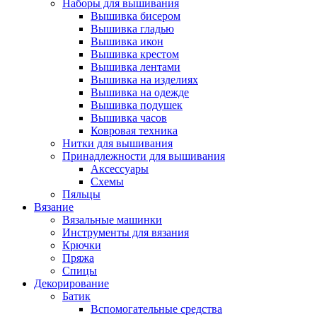
Наборы для вышивания
Вышивка бисером
Вышивка гладью
Вышивка икон
Вышивка крестом
Вышивка лентами
Вышивка на изделиях
Вышивка на одежде
Вышивка подушек
Вышивка часов
Ковровая техника
Нитки для вышивания
Принадлежности для вышивания
Аксессуары
Схемы
Пяльцы
Вязание
Вязальные машинки
Инструменты для вязания
Крючки
Пряжа
Спицы
Декорирование
Батик
Вспомогательные средства