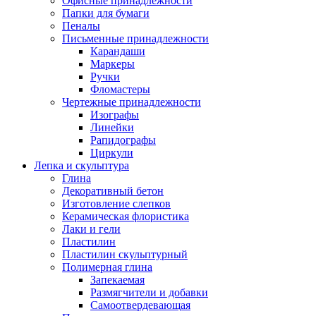
Офисные принадлежности
Папки для бумаги
Пеналы
Письменные принадлежности
Карандаши
Маркеры
Ручки
Фломастеры
Чертежные принадлежности
Изографы
Линейки
Рапидографы
Циркули
Лепка и скульптура
Глина
Декоративный бетон
Изготовление слепков
Керамическая флористика
Лаки и гели
Пластилин
Пластилин скульптурный
Полимерная глина
Запекаемая
Размягчители и добавки
Самоотвердевающая