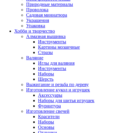
Природные материалы
Проволока
Садовая миниатюра
Украшения
Упаковка
Хобби и творчество
Алмазная вышивка
Инструменты
Картины мозаичные
Стразы
Валяние
Иглы для валяния
Инструменты
Наборы
Шерсть
Выжигание и резьба по дереву
Изготовление кукол и игрушек
Аксессуары
Наборы для шитья игрушек
Фурнитура
Изготовление свечей
Красители
Наборы
Основы
Отдушки