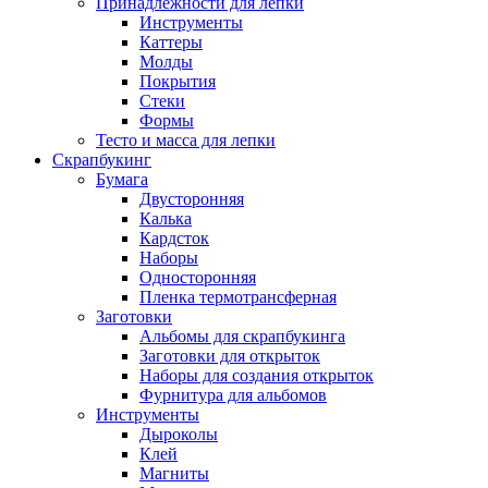
Принадлежности для лепки
Инструменты
Каттеры
Молды
Покрытия
Стеки
Формы
Тесто и масса для лепки
Скрапбукинг
Бумага
Двусторонняя
Калька
Кардсток
Наборы
Односторонняя
Пленка термотрансферная
Заготовки
Альбомы для скрапбукинга
Заготовки для открыток
Наборы для создания открыток
Фурнитура для альбомов
Инструменты
Дыроколы
Клей
Магниты