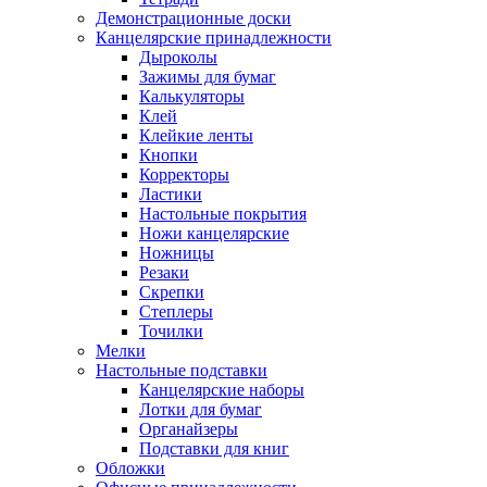
Демонстрационные доски
Канцелярские принадлежности
Дыроколы
Зажимы для бумаг
Калькуляторы
Клей
Клейкие ленты
Кнопки
Корректоры
Ластики
Настольные покрытия
Ножи канцелярские
Ножницы
Резаки
Скрепки
Степлеры
Точилки
Мелки
Настольные подставки
Канцелярские наборы
Лотки для бумаг
Органайзеры
Подставки для книг
Обложки