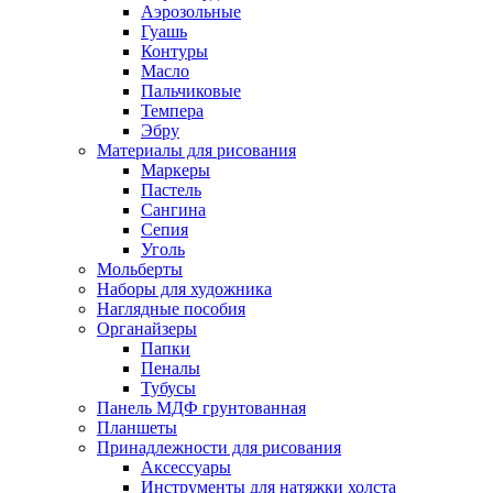
Аэрозольные
Гуашь
Контуры
Масло
Пальчиковые
Темпера
Эбру
Материалы для рисования
Маркеры
Пастель
Сангина
Сепия
Уголь
Мольберты
Наборы для художника
Наглядные пособия
Органайзеры
Папки
Пеналы
Тубусы
Панель МДФ грунтованная
Планшеты
Принадлежности для рисования
Аксессуары
Инструменты для натяжки холста