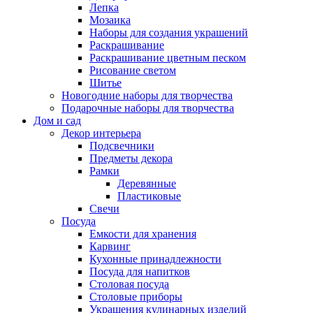
Лепка
Мозаика
Наборы для создания украшений
Раскрашивание
Раскрашивание цветным песком
Рисование светом
Шитье
Новогодние наборы для творчества
Подарочные наборы для творчества
Дом и сад
Декор интерьера
Подсвечники
Предметы декора
Рамки
Деревянные
Пластиковые
Свечи
Посуда
Емкости для хранения
Карвинг
Кухонные принадлежности
Посуда для напитков
Столовая посуда
Столовые приборы
Украшения кулинарных изделий