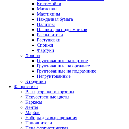
Кистемойки
Масленки
Мастихины
Наждачная бумага
Палитры
Планки для подрамников
Распылители
Растушевки
Спонжи
Фартуки
Холсты
Грунтованные на картоне
Грунтованные на оргалите
Грунтованные на подрамнике
Негрунтованные
Этюдники
Флористика
Вазы, горшки и корзины
Искусственные цветы
Каркасы
Ленты
Марблс
Наборы для выращивания
Наполнители
Пена флористическая