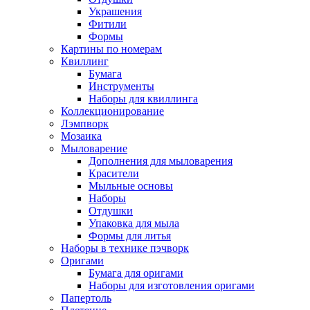
Украшения
Фитили
Формы
Картины по номерам
Квиллинг
Бумага
Инструменты
Наборы для квиллинга
Коллекционирование
Лэмпворк
Мозаика
Мыловарение
Дополнения для мыловарения
Красители
Мыльные основы
Наборы
Отдушки
Упаковка для мыла
Формы для литья
Наборы в технике пэчворк
Оригами
Бумага для оригами
Наборы для изготовления оригами
Папертоль