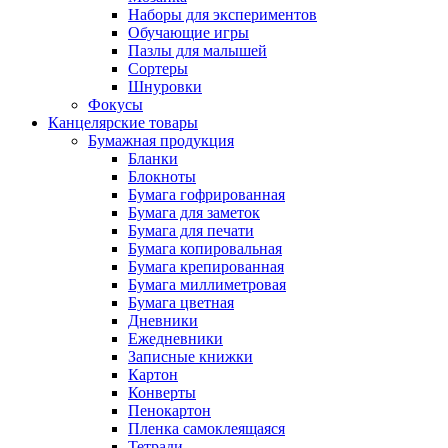
Наборы для экспериментов
Обучающие игры
Пазлы для малышей
Сортеры
Шнуровки
Фокусы
Канцелярские товары
Бумажная продукция
Бланки
Блокноты
Бумага гофрированная
Бумага для заметок
Бумага для печати
Бумага копировальная
Бумага крепированная
Бумага миллиметровая
Бумага цветная
Дневники
Ежедневники
Записные книжки
Картон
Конверты
Пенокартон
Пленка самоклеящаяся
Тетради