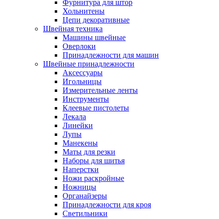
Фурнитура для штор
Хольнитены
Цепи декоративные
Швейная техника
Машины швейные
Оверлоки
Принадлежности для машин
Швейные принадлежности
Аксессуары
Игольницы
Измерительные ленты
Инструменты
Клеевые пистолеты
Лекала
Линейки
Лупы
Манекены
Маты для резки
Наборы для шитья
Наперстки
Ножи раскройные
Ножницы
Органайзеры
Принадлежности для кроя
Светильники