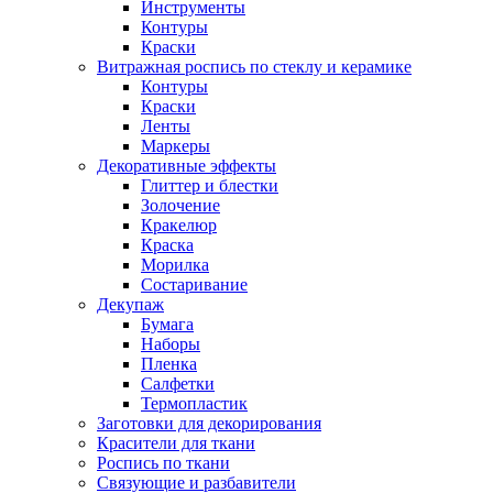
Инструменты
Контуры
Краски
Витражная роспись по стеклу и керамике
Контуры
Краски
Ленты
Маркеры
Декоративные эффекты
Глиттер и блестки
Золочение
Кракелюр
Краска
Морилка
Состаривание
Декупаж
Бумага
Наборы
Пленка
Салфетки
Термопластик
Заготовки для декорирования
Красители для ткани
Роспись по ткани
Связующие и разбавители