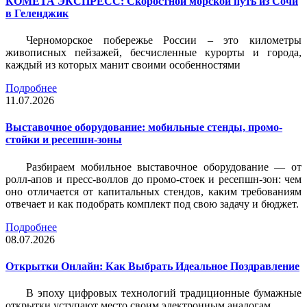
КОМЕТА ЭКСПРЕСС: Скоростной морской путь из Сочи
в Геленджик
Черноморское побережье России – это километры
живописных пейзажей, бесчисленные курорты и города,
каждый из которых манит своими особенностями
Подробнее
11.07.2026
Выставочное оборудование: мобильные стенды, промо-
стойки и ресепшн-зоны
Разбираем мобильное выставочное оборудование — от
ролл-апов и пресс-воллов до промо-стоек и ресепшн-зон: чем
оно отличается от капитальных стендов, каким требованиям
отвечает и как подобрать комплект под свою задачу и бюджет.
Подробнее
08.07.2026
Открытки Онлайн: Как Выбрать Идеальное Поздравление
В эпоху цифровых технологий традиционные бумажные
открытки уступают место своим электронным аналогам