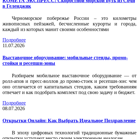
КОМЕТА ЭКСПРЕСС: Скоростной морской путь из Сочи
в Геленджик
Черноморское побережье России – это километры
живописных пейзажей, бесчисленные курорты и города,
каждый из которых манит своими особенностями
Подробнее
11.07.2026
Выставочное оборудование: мобильные стенды, промо-
стойки и ресепшн-зоны
Разбираем мобильное выставочное оборудование — от
ролл-апов и пресс-воллов до промо-стоек и ресепшн-зон: чем
оно отличается от капитальных стендов, каким требованиям
отвечает и как подобрать комплект под свою задачу и бюджет.
Подробнее
08.07.2026
Открытки Онлайн: Как Выбрать Идеальное Поздравление
В эпоху цифровых технологий традиционные бумажные
открытки уступают место своим электронным аналогам