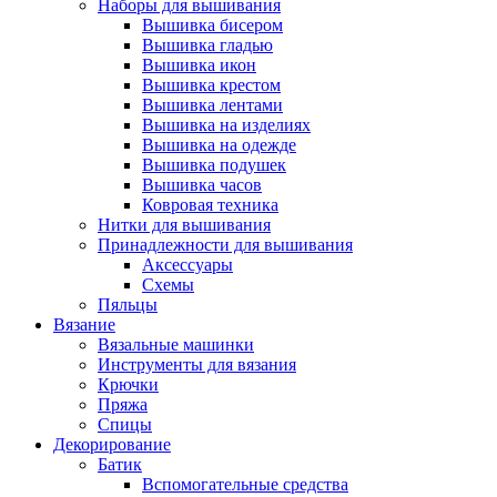
Наборы для вышивания
Вышивка бисером
Вышивка гладью
Вышивка икон
Вышивка крестом
Вышивка лентами
Вышивка на изделиях
Вышивка на одежде
Вышивка подушек
Вышивка часов
Ковровая техника
Нитки для вышивания
Принадлежности для вышивания
Аксессуары
Схемы
Пяльцы
Вязание
Вязальные машинки
Инструменты для вязания
Крючки
Пряжа
Спицы
Декорирование
Батик
Вспомогательные средства