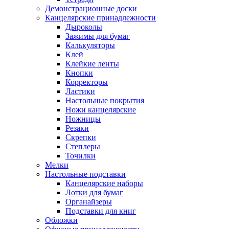
Демонстрационные доски
Канцелярские принадлежности
Дыроколы
Зажимы для бумаг
Калькуляторы
Клей
Клейкие ленты
Кнопки
Корректоры
Ластики
Настольные покрытия
Ножи канцелярские
Ножницы
Резаки
Скрепки
Степлеры
Точилки
Мелки
Настольные подставки
Канцелярские наборы
Лотки для бумаг
Органайзеры
Подставки для книг
Обложки