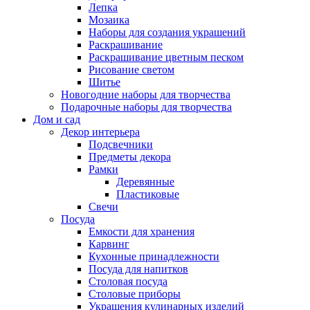
Лепка
Мозаика
Наборы для создания украшений
Раскрашивание
Раскрашивание цветным песком
Рисование светом
Шитье
Новогодние наборы для творчества
Подарочные наборы для творчества
Дом и сад
Декор интерьера
Подсвечники
Предметы декора
Рамки
Деревянные
Пластиковые
Свечи
Посуда
Емкости для хранения
Карвинг
Кухонные принадлежности
Посуда для напитков
Столовая посуда
Столовые приборы
Украшения кулинарных изделий