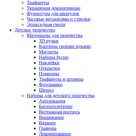
Трафареты
Украшения декоративные
Фурнитура для шкатулок
Часовые механизмы и стрелки
Эпоксидная смола
Детское творчество
Материалы для творчества
3D ручки
Картины своими руками
Магниты
Наборы бусин
Наклейки
Открытки
Помпоны
Трафареты и штампы
Фоторамки
Шенил
Наборы для детского творчества
Аппликация
Бисероплетение
Витражная роспись
Вышивание
Вязание
Гравюра
Декорирование