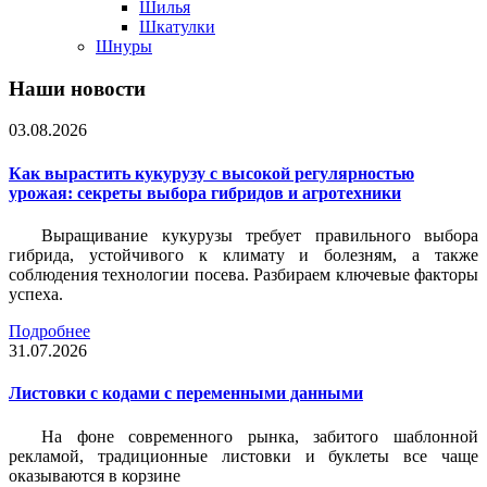
Шилья
Шкатулки
Шнуры
Наши новости
03.08.2026
Как вырастить кукурузу с высокой регулярностью
урожая: секреты выбора гибридов и агротехники
Выращивание кукурузы требует правильного выбора
гибрида, устойчивого к климату и болезням, а также
соблюдения технологии посева. Разбираем ключевые факторы
успеха.
Подробнее
31.07.2026
Листовки c кодами с переменными данными
На фоне современного рынка, забитого шаблонной
рекламой, традиционные листовки и буклеты все чаще
оказываются в корзине