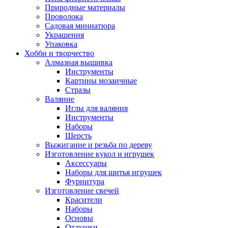
Природные материалы
Проволока
Садовая миниатюра
Украшения
Упаковка
Хобби и творчество
Алмазная вышивка
Инструменты
Картины мозаичные
Стразы
Валяние
Иглы для валяния
Инструменты
Наборы
Шерсть
Выжигание и резьба по дереву
Изготовление кукол и игрушек
Аксессуары
Наборы для шитья игрушек
Фурнитура
Изготовление свечей
Красители
Наборы
Основы
Отдушки