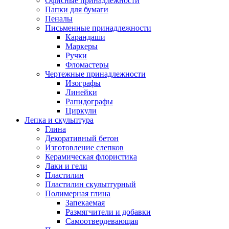
Офисные принадлежности
Папки для бумаги
Пеналы
Письменные принадлежности
Карандаши
Маркеры
Ручки
Фломастеры
Чертежные принадлежности
Изографы
Линейки
Рапидографы
Циркули
Лепка и скульптура
Глина
Декоративный бетон
Изготовление слепков
Керамическая флористика
Лаки и гели
Пластилин
Пластилин скульптурный
Полимерная глина
Запекаемая
Размягчители и добавки
Самоотвердевающая