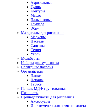
Аэрозольные
Гуашь
Контуры
Масло
Пальчиковые
Темпера
Эбру
Материалы для рисования
Маркеры
Пастель
Сангина
Сепия
Уголь
Мольберты
Наборы для художника
Наглядные пособия
Органайзеры
Папки
Пеналы
Тубусы
Панель МДФ грунтованная
Планшеты
Принадлежности для рисования
Аксессуары
Инструменты для натяжки холста