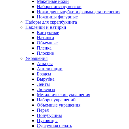
Макетные ножи
Наборы инструментов
Ножи для вырубки и формы для тиснения
Ножницы фигурные
Наборы для скрапбукинга
Наклейки и натирки
Контурные
Натирки
Объемные
Пленка
Плоские
Украшения
Анкеры
Аппликации
Брадсы
Вырубка
Ленты
Люверсы
Металлические украшения
Наборы украшений
Объемные украшения
Перья
Полубусины
Пуговицы
Сургучная печать