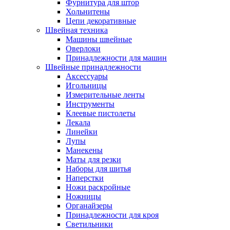
Фурнитура для штор
Хольнитены
Цепи декоративные
Швейная техника
Машины швейные
Оверлоки
Принадлежности для машин
Швейные принадлежности
Аксессуары
Игольницы
Измерительные ленты
Инструменты
Клеевые пистолеты
Лекала
Линейки
Лупы
Манекены
Маты для резки
Наборы для шитья
Наперстки
Ножи раскройные
Ножницы
Органайзеры
Принадлежности для кроя
Светильники