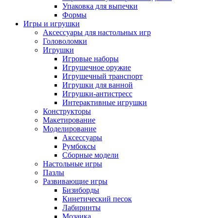
Упаковка для выпечки
Формы
Игры и игрушки
Аксессуары для настольных игр
Головоломки
Игрушки
Игровые наборы
Игрушечное оружие
Игрушечный транспорт
Игрушки для ванной
Игрушки-антистресс
Интерактивные игрушки
Конструкторы
Макетирование
Моделирование
Аксессуары
Румбоксы
Сборные модели
Настольные игры
Пазлы
Развивающие игры
Бизиборды
Кинетический песок
Лабиринты
Мозаика