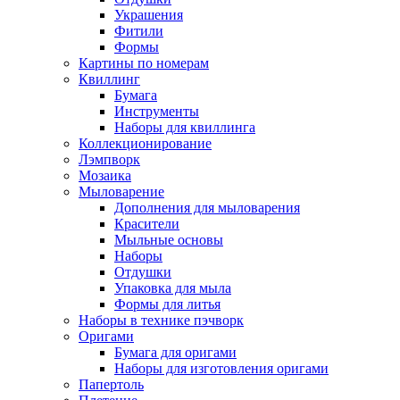
Украшения
Фитили
Формы
Картины по номерам
Квиллинг
Бумага
Инструменты
Наборы для квиллинга
Коллекционирование
Лэмпворк
Мозаика
Мыловарение
Дополнения для мыловарения
Красители
Мыльные основы
Наборы
Отдушки
Упаковка для мыла
Формы для литья
Наборы в технике пэчворк
Оригами
Бумага для оригами
Наборы для изготовления оригами
Папертоль