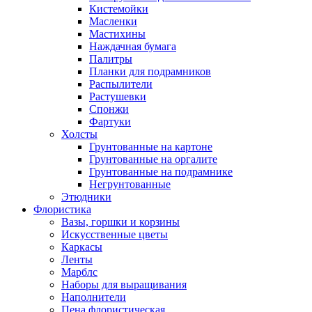
Кистемойки
Масленки
Мастихины
Наждачная бумага
Палитры
Планки для подрамников
Распылители
Растушевки
Спонжи
Фартуки
Холсты
Грунтованные на картоне
Грунтованные на оргалите
Грунтованные на подрамнике
Негрунтованные
Этюдники
Флористика
Вазы, горшки и корзины
Искусственные цветы
Каркасы
Ленты
Марблс
Наборы для выращивания
Наполнители
Пена флористическая