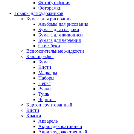
Фотобутафория
Фоторамки
Товары для художников
Бумага для рисования
Альбомы для рисования
Бумага для графики
Бумага для живописи
Бумага для черчения
Скетчбуки
Вспомогательные жидкости
Каллиграфия
Бумага
Кисти
Маркеры
Наборы
Перья
Ручки
Тушь
Чернила
Картон грунтованный
Кисти
Краски
Акварель
Акрил декоративный
Акрил художественный