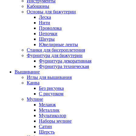
Инструменты
Кабошоны
Основы для бижутерии
Леска
Нити
Проволока
Цепочки
Шнуры
Ювелирные ленты
Станки для бисероплетения
Фурнитура для бижутерии
Фурнитура декоративная
Фурнитура техническая
Вышивание
Иглы для вышивания
Канва
Без рисунка
С рисунком
Мулине
Меланж
Металлик
Мультиколор
Наборы мулине
Сатин
Шерсть