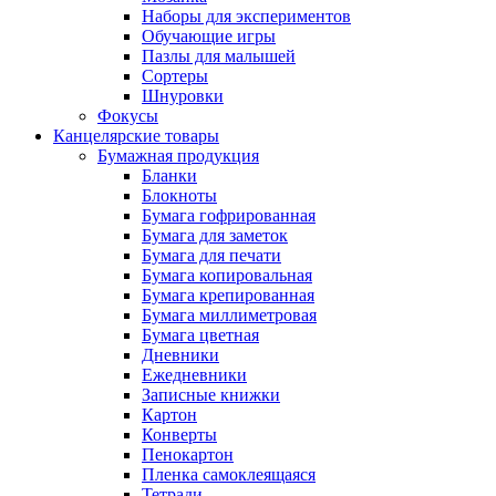
Наборы для экспериментов
Обучающие игры
Пазлы для малышей
Сортеры
Шнуровки
Фокусы
Канцелярские товары
Бумажная продукция
Бланки
Блокноты
Бумага гофрированная
Бумага для заметок
Бумага для печати
Бумага копировальная
Бумага крепированная
Бумага миллиметровая
Бумага цветная
Дневники
Ежедневники
Записные книжки
Картон
Конверты
Пенокартон
Пленка самоклеящаяся
Тетради