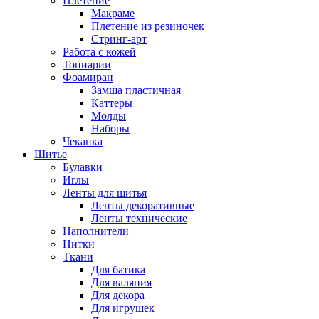
Плетение
Макраме
Плетение из резиночек
Стринг-арт
Работа с кожей
Топиарии
Фоамиран
Замша пластичная
Каттеры
Молды
Наборы
Чеканка
Шитье
Булавки
Иглы
Ленты для шитья
Ленты декоративные
Ленты технические
Наполнители
Нитки
Ткани
Для батика
Для валяния
Для декора
Для игрушек