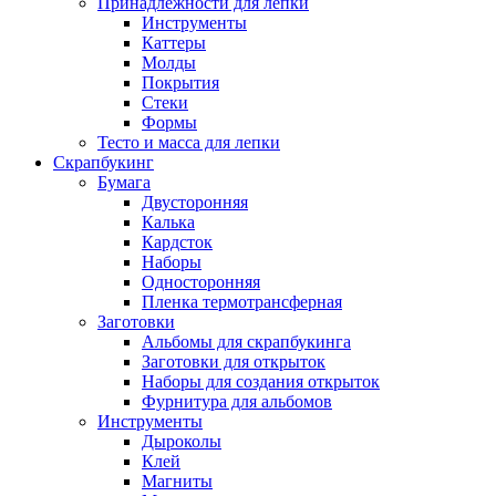
Принадлежности для лепки
Инструменты
Каттеры
Молды
Покрытия
Стеки
Формы
Тесто и масса для лепки
Скрапбукинг
Бумага
Двусторонняя
Калька
Кардсток
Наборы
Односторонняя
Пленка термотрансферная
Заготовки
Альбомы для скрапбукинга
Заготовки для открыток
Наборы для создания открыток
Фурнитура для альбомов
Инструменты
Дыроколы
Клей
Магниты