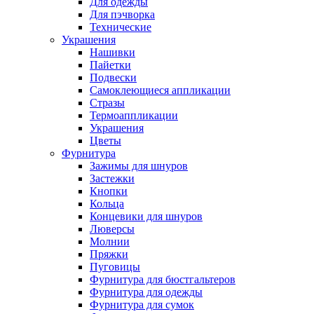
Для одежды
Для пэчворка
Технические
Украшения
Нашивки
Пайетки
Подвески
Самоклеющиеся аппликации
Стразы
Термоаппликации
Украшения
Цветы
Фурнитура
Зажимы для шнуров
Застежки
Кнопки
Кольца
Концевики для шнуров
Люверсы
Молнии
Пряжки
Пуговицы
Фурнитура для бюстгальтеров
Фурнитура для одежды
Фурнитура для сумок