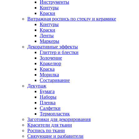
Инструменты
Контуры
Краски
Витражная роспись по стеклу и керамике
Контуры
Краски
Ленты
Маркеры
Декоративные эффекты
Глиттер и блестки
Золочение
Кракелюр
Краска
Морилка
Состаривание
Декупаж
Бумага
Наборы
Пленка
Салфетки
Термопластик
Заготовки для декорирования
Красители для ткани
Роспись по ткани
Связующие и разбавители