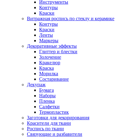
Инструменты
Контуры
Краски
Витражная роспись по стеклу и керамике
Контуры
Краски
Ленты
Маркеры
Декоративные эффекты
Глиттер и блестки
Золочение
Кракелюр
Краска
Морилка
Состаривание
Декупаж
Бумага
Наборы
Пленка
Салфетки
Термопластик
Заготовки для декорирования
Красители для ткани
Роспись по ткани
Связующие и разбавители