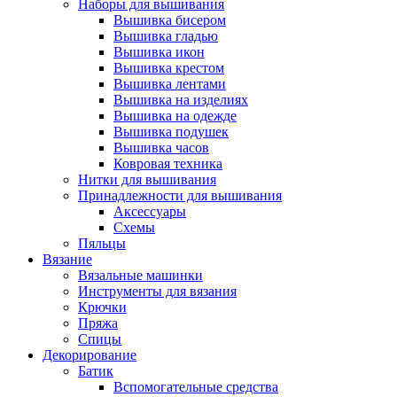
Наборы для вышивания
Вышивка бисером
Вышивка гладью
Вышивка икон
Вышивка крестом
Вышивка лентами
Вышивка на изделиях
Вышивка на одежде
Вышивка подушек
Вышивка часов
Ковровая техника
Нитки для вышивания
Принадлежности для вышивания
Аксессуары
Схемы
Пяльцы
Вязание
Вязальные машинки
Инструменты для вязания
Крючки
Пряжа
Спицы
Декорирование
Батик
Вспомогательные средства