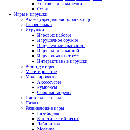
Упаковка для выпечки
Формы
Игры и игрушки
Аксессуары для настольных игр
Головоломки
Игрушки
Игровые наборы
Игрушечное оружие
Игрушечный транспорт
Игрушки для ванной
Игрушки-антистресс
Интерактивные игрушки
Конструкторы
Макетирование
Моделирование
Аксессуары
Румбоксы
Сборные модели
Настольные игры
Пазлы
Развивающие игры
Бизиборды
Кинетический песок
Лабиринты
Мозаика