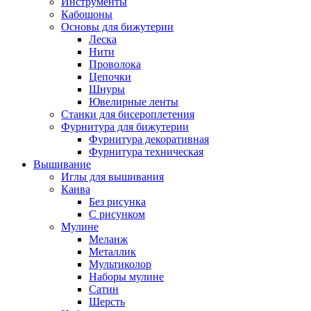
Инструменты
Кабошоны
Основы для бижутерии
Леска
Нити
Проволока
Цепочки
Шнуры
Ювелирные ленты
Станки для бисероплетения
Фурнитура для бижутерии
Фурнитура декоративная
Фурнитура техническая
Вышивание
Иглы для вышивания
Канва
Без рисунка
С рисунком
Мулине
Меланж
Металлик
Мультиколор
Наборы мулине
Сатин
Шерсть