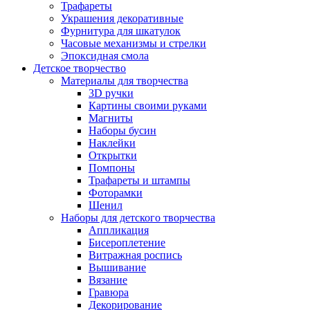
Трафареты
Украшения декоративные
Фурнитура для шкатулок
Часовые механизмы и стрелки
Эпоксидная смола
Детское творчество
Материалы для творчества
3D ручки
Картины своими руками
Магниты
Наборы бусин
Наклейки
Открытки
Помпоны
Трафареты и штампы
Фоторамки
Шенил
Наборы для детского творчества
Аппликация
Бисероплетение
Витражная роспись
Вышивание
Вязание
Гравюра
Декорирование