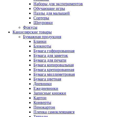
Наборы для экспериментов
Обучающие игры
Пазлы для малышей
Сортеры
Шнуровки
Фокусы
Канцелярские товары
Бумажная продукция
Бланки
Блокноты
Бумага гофрированная
Бумага для заметок
Бумага для печати
Бумага копировальная
Бумага крепированная
Бумага миллиметровая
Бумага цветная
Дневники
Ежедневники
Записные книжки
Картон
Конверты
Пенокартон
Пленка самоклеящаяся
Тетради