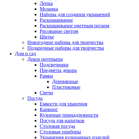
Лепка
Мозаика
Наборы для создания украшений
Раскрашивание
Раскрашивание цветным песком
Рисование светом
Шитье
Новогодние наборы для творчества
Подарочные наборы для творчества
Дом и сад
Декор интерьера
Подсвечники
Предметы декора
Рамки
Деревянные
Пластиковые
Свечи
Посуда
Емкости для хранения
Карвинг
Кухонные принадлежности
Посуда для напитков
Столовая посуда
Столовые приборы
Украшения кулинарных изделий