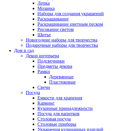
Лепка
Мозаика
Наборы для создания украшений
Раскрашивание
Раскрашивание цветным песком
Рисование светом
Шитье
Новогодние наборы для творчества
Подарочные наборы для творчества
Дом и сад
Декор интерьера
Подсвечники
Предметы декора
Рамки
Деревянные
Пластиковые
Свечи
Посуда
Емкости для хранения
Карвинг
Кухонные принадлежности
Посуда для напитков
Столовая посуда
Столовые приборы
Украшения кулинарных изделий