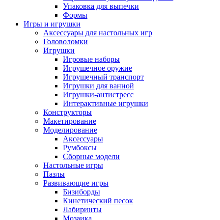
Упаковка для выпечки
Формы
Игры и игрушки
Аксессуары для настольных игр
Головоломки
Игрушки
Игровые наборы
Игрушечное оружие
Игрушечный транспорт
Игрушки для ванной
Игрушки-антистресс
Интерактивные игрушки
Конструкторы
Макетирование
Моделирование
Аксессуары
Румбоксы
Сборные модели
Настольные игры
Пазлы
Развивающие игры
Бизиборды
Кинетический песок
Лабиринты
Мозаика