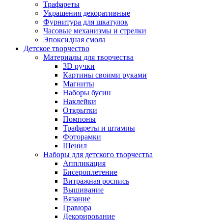
Трафареты
Украшения декоративные
Фурнитура для шкатулок
Часовые механизмы и стрелки
Эпоксидная смола
Детское творчество
Материалы для творчества
3D ручки
Картины своими руками
Магниты
Наборы бусин
Наклейки
Открытки
Помпоны
Трафареты и штампы
Фоторамки
Шенил
Наборы для детского творчества
Аппликация
Бисероплетение
Витражная роспись
Вышивание
Вязание
Гравюра
Декорирование