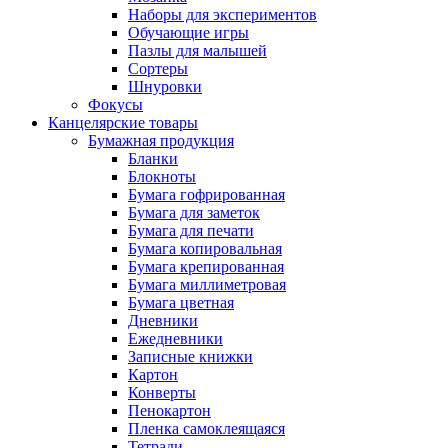
Наборы для экспериментов
Обучающие игры
Пазлы для малышей
Сортеры
Шнуровки
Фокусы
Канцелярские товары
Бумажная продукция
Бланки
Блокноты
Бумага гофрированная
Бумага для заметок
Бумага для печати
Бумага копировальная
Бумага крепированная
Бумага миллиметровая
Бумага цветная
Дневники
Ежедневники
Записные книжки
Картон
Конверты
Пенокартон
Пленка самоклеящаяся
Тетради