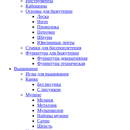
Инструменты
Кабошоны
Основы для бижутерии
Леска
Нити
Проволока
Цепочки
Шнуры
Ювелирные ленты
Станки для бисероплетения
Фурнитура для бижутерии
Фурнитура декоративная
Фурнитура техническая
Вышивание
Иглы для вышивания
Канва
Без рисунка
С рисунком
Мулине
Меланж
Металлик
Мультиколор
Наборы мулине
Сатин
Шерсть