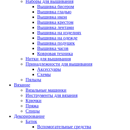
Наборы для вышивания
Вышивка бисером
Вышивка гладью
Вышивка икон
Вышивка крестом
Вышивка лентами
Вышивка на изделиях
Вышивка на одежде
Вышивка подушек
Вышивка часов
Ковровая техника
Нитки для вышивания
Принадлежности для вышивания
Аксессуары
Схемы
Пяльцы
Вязание
Вязальные машинки
Инструменты для вязания
Крючки
Пряжа
Спицы
Декорирование
Батик
Вспомогательные средства