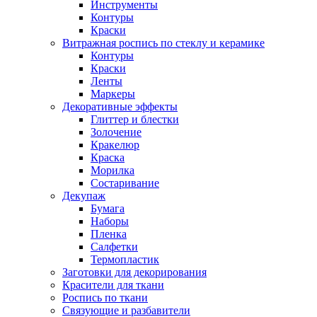
Инструменты
Контуры
Краски
Витражная роспись по стеклу и керамике
Контуры
Краски
Ленты
Маркеры
Декоративные эффекты
Глиттер и блестки
Золочение
Кракелюр
Краска
Морилка
Состаривание
Декупаж
Бумага
Наборы
Пленка
Салфетки
Термопластик
Заготовки для декорирования
Красители для ткани
Роспись по ткани
Связующие и разбавители