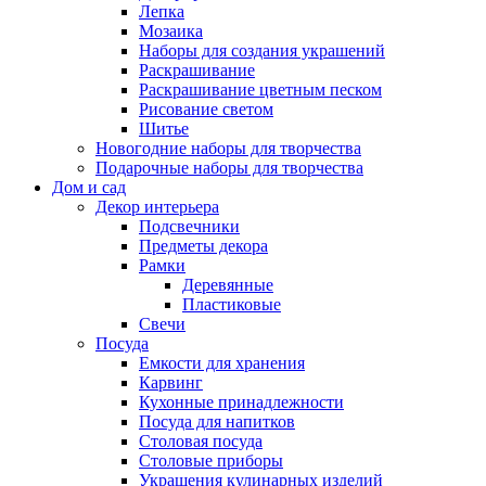
Лепка
Мозаика
Наборы для создания украшений
Раскрашивание
Раскрашивание цветным песком
Рисование светом
Шитье
Новогодние наборы для творчества
Подарочные наборы для творчества
Дом и сад
Декор интерьера
Подсвечники
Предметы декора
Рамки
Деревянные
Пластиковые
Свечи
Посуда
Емкости для хранения
Карвинг
Кухонные принадлежности
Посуда для напитков
Столовая посуда
Столовые приборы
Украшения кулинарных изделий