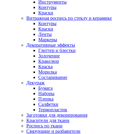
Инструменты
Контуры
Краски
Витражная роспись по стеклу и керамике
Контуры
Краски
Ленты
Маркеры
Декоративные эффекты
Глиттер и блестки
Золочение
Кракелюр
Краска
Морилка
Состаривание
Декупаж
Бумага
Наборы
Пленка
Салфетки
Термопластик
Заготовки для декорирования
Красители для ткани
Роспись по ткани
Связующие и разбавители