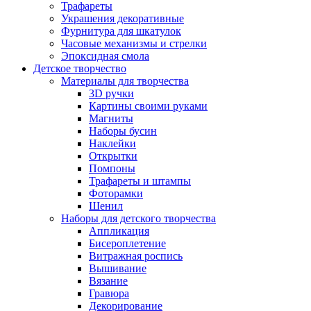
Трафареты
Украшения декоративные
Фурнитура для шкатулок
Часовые механизмы и стрелки
Эпоксидная смола
Детское творчество
Материалы для творчества
3D ручки
Картины своими руками
Магниты
Наборы бусин
Наклейки
Открытки
Помпоны
Трафареты и штампы
Фоторамки
Шенил
Наборы для детского творчества
Аппликация
Бисероплетение
Витражная роспись
Вышивание
Вязание
Гравюра
Декорирование