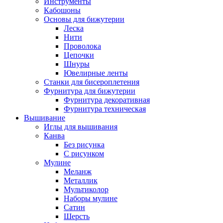
Инструменты
Кабошоны
Основы для бижутерии
Леска
Нити
Проволока
Цепочки
Шнуры
Ювелирные ленты
Станки для бисероплетения
Фурнитура для бижутерии
Фурнитура декоративная
Фурнитура техническая
Вышивание
Иглы для вышивания
Канва
Без рисунка
С рисунком
Мулине
Меланж
Металлик
Мультиколор
Наборы мулине
Сатин
Шерсть