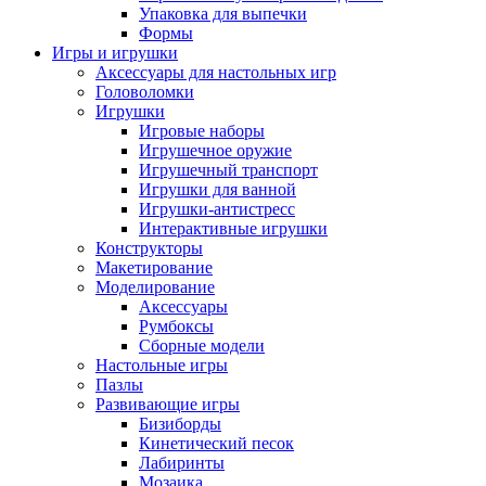
Упаковка для выпечки
Формы
Игры и игрушки
Аксессуары для настольных игр
Головоломки
Игрушки
Игровые наборы
Игрушечное оружие
Игрушечный транспорт
Игрушки для ванной
Игрушки-антистресс
Интерактивные игрушки
Конструкторы
Макетирование
Моделирование
Аксессуары
Румбоксы
Сборные модели
Настольные игры
Пазлы
Развивающие игры
Бизиборды
Кинетический песок
Лабиринты
Мозаика