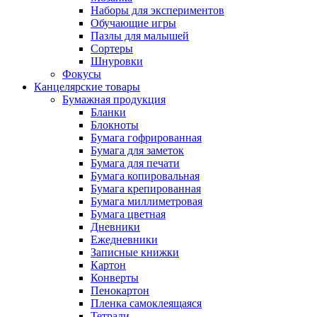
Наборы для экспериментов
Обучающие игры
Пазлы для малышей
Сортеры
Шнуровки
Фокусы
Канцелярские товары
Бумажная продукция
Бланки
Блокноты
Бумага гофрированная
Бумага для заметок
Бумага для печати
Бумага копировальная
Бумага крепированная
Бумага миллиметровая
Бумага цветная
Дневники
Ежедневники
Записные книжки
Картон
Конверты
Пенокартон
Пленка самоклеящаяся
Тетради