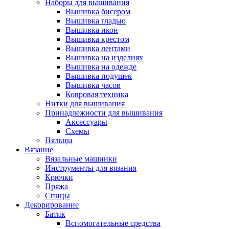
Наборы для вышивания
Вышивка бисером
Вышивка гладью
Вышивка икон
Вышивка крестом
Вышивка лентами
Вышивка на изделиях
Вышивка на одежде
Вышивка подушек
Вышивка часов
Ковровая техника
Нитки для вышивания
Принадлежности для вышивания
Аксессуары
Схемы
Пяльцы
Вязание
Вязальные машинки
Инструменты для вязания
Крючки
Пряжа
Спицы
Декорирование
Батик
Вспомогательные средства