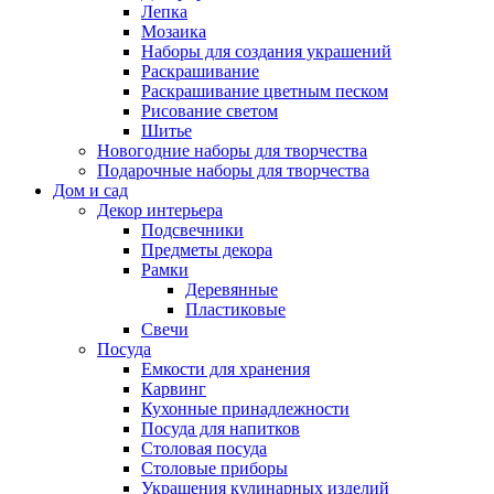
Лепка
Мозаика
Наборы для создания украшений
Раскрашивание
Раскрашивание цветным песком
Рисование светом
Шитье
Новогодние наборы для творчества
Подарочные наборы для творчества
Дом и сад
Декор интерьера
Подсвечники
Предметы декора
Рамки
Деревянные
Пластиковые
Свечи
Посуда
Емкости для хранения
Карвинг
Кухонные принадлежности
Посуда для напитков
Столовая посуда
Столовые приборы
Украшения кулинарных изделий