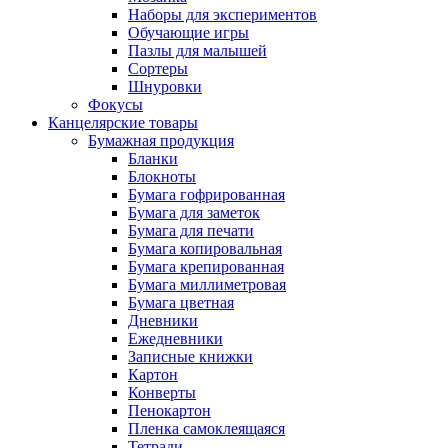
Наборы для экспериментов
Обучающие игры
Пазлы для малышей
Сортеры
Шнуровки
Фокусы
Канцелярские товары
Бумажная продукция
Бланки
Блокноты
Бумага гофрированная
Бумага для заметок
Бумага для печати
Бумага копировальная
Бумага крепированная
Бумага миллиметровая
Бумага цветная
Дневники
Ежедневники
Записные книжки
Картон
Конверты
Пенокартон
Пленка самоклеящаяся
Тетради