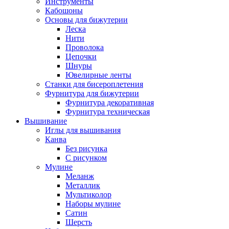
Инструменты
Кабошоны
Основы для бижутерии
Леска
Нити
Проволока
Цепочки
Шнуры
Ювелирные ленты
Станки для бисероплетения
Фурнитура для бижутерии
Фурнитура декоративная
Фурнитура техническая
Вышивание
Иглы для вышивания
Канва
Без рисунка
С рисунком
Мулине
Меланж
Металлик
Мультиколор
Наборы мулине
Сатин
Шерсть