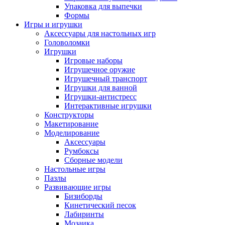
Упаковка для выпечки
Формы
Игры и игрушки
Аксессуары для настольных игр
Головоломки
Игрушки
Игровые наборы
Игрушечное оружие
Игрушечный транспорт
Игрушки для ванной
Игрушки-антистресс
Интерактивные игрушки
Конструкторы
Макетирование
Моделирование
Аксессуары
Румбоксы
Сборные модели
Настольные игры
Пазлы
Развивающие игры
Бизиборды
Кинетический песок
Лабиринты
Мозаика