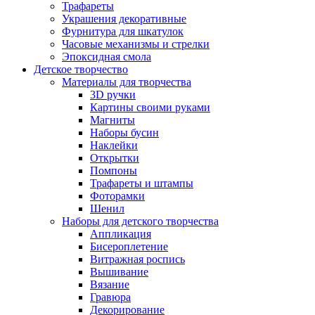
Трафареты
Украшения декоративные
Фурнитура для шкатулок
Часовые механизмы и стрелки
Эпоксидная смола
Детское творчество
Материалы для творчества
3D ручки
Картины своими руками
Магниты
Наборы бусин
Наклейки
Открытки
Помпоны
Трафареты и штампы
Фоторамки
Шенил
Наборы для детского творчества
Аппликация
Бисероплетение
Витражная роспись
Вышивание
Вязание
Гравюра
Декорирование