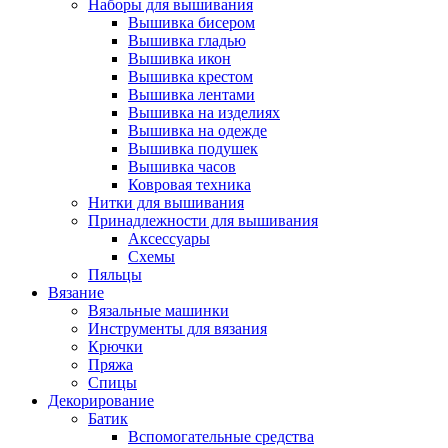
Наборы для вышивания
Вышивка бисером
Вышивка гладью
Вышивка икон
Вышивка крестом
Вышивка лентами
Вышивка на изделиях
Вышивка на одежде
Вышивка подушек
Вышивка часов
Ковровая техника
Нитки для вышивания
Принадлежности для вышивания
Аксессуары
Схемы
Пяльцы
Вязание
Вязальные машинки
Инструменты для вязания
Крючки
Пряжа
Спицы
Декорирование
Батик
Вспомогательные средства