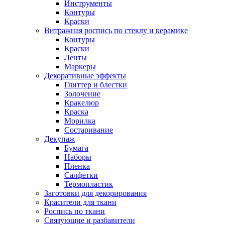
Инструменты
Контуры
Краски
Витражная роспись по стеклу и керамике
Контуры
Краски
Ленты
Маркеры
Декоративные эффекты
Глиттер и блестки
Золочение
Кракелюр
Краска
Морилка
Состаривание
Декупаж
Бумага
Наборы
Пленка
Салфетки
Термопластик
Заготовки для декорирования
Красители для ткани
Роспись по ткани
Связующие и разбавители